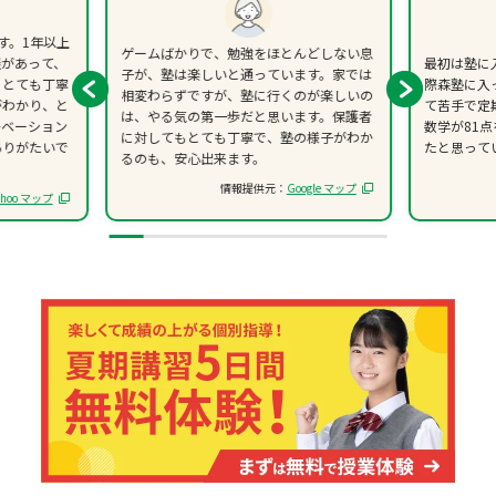
す。1年以上
ゲームばかりで、勉強をほとんどしない息
談があって、
最初は塾に
子が、塾は楽しいと通っています。家では
、とても丁寧
際森塾に入
相変わらずですが、塾に行くのが楽しいの
がわかり、と
て苦手で定
は、やる気の第一歩だと思います。保護者
チベーション
数学が81
に対してもとても丁寧で、塾の様子がわか
ありがたいで
たと思って
るのも、安心出来ます。
情報提供元：
Google マップ
ahoo マップ