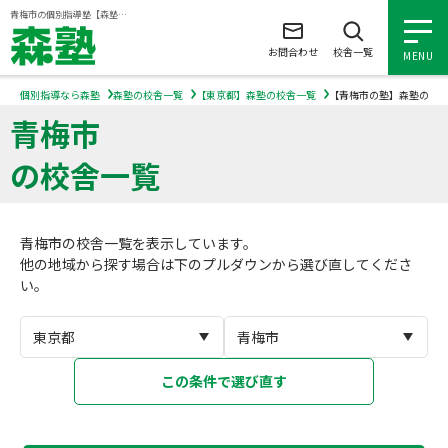
ページの本文へ
青梅市の個別指導塾【森塾】｜小学生・中学生・高校生の学習塾
お問合わせ
校舎一覧
MENU
個別指導なら森塾
森塾の校舎一覧
【東京都】森塾の校舎一覧
【青梅市の塾】森塾の校
青梅市
小学生の個別指導
の校舎一覧
中学生の個別指導
青梅市の校舎一覧を表示しています。
高校生の個別指導
他の地域から探す場合は下のプルダウンから選び直してくださ
い。
森塾を知る
森塾を知る トップ
入塾について
この条件で選び直す
森塾の想い
入塾について トップ
よくあるご質問