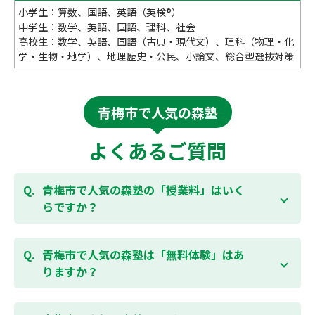
小学生：算数、国語、英語（英検®）
中学生：数学、英語、国語、理科、社会
高校生：数学、英語、国語（古典・現代文）、理科（物理・化
学・生物・地学）、地理歴史・公民、小論文、総合型選抜対策
青梅市で人気の森塾
よくあるご質問
青梅市で人気の森塾の「授業料」はいく
らですか？
お子様の学年やご状況、校舎によって変わります。森
塾の授業料は
こちらのページ
よりお問合わせくださ
青梅市で人気の森塾は「無料体験」はあ
い。自動返信メールで【すぐ】にご確認いただけま
りますか？
す。
通常期には最大1ヶ月の無料体験を受付しておりま