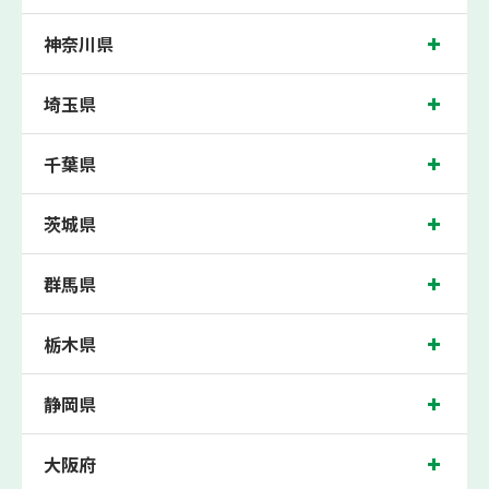
また、森塾では「成績保証制度」を提供。中学生の入塾後2学期以内に、学校の中
間・期末テストで、必ず1回以上『60点未満でご入塾の場合、受講科目が1科目で
神奈川県
+20点以上。60点以上でご入塾の場合、その科目が80点以上』になることを保証し
ます。もし以上の基準を超えて学校成績が上がらなければ、3学期目の対象科目授
業料を全額免除し、1学期間無料で指導させていただきます。
埼玉県
青梅市では生徒さんに多数お通いいただき、中間テスト、期末テストなどのテスト
対策や高校受験・大学受験に向けた受験指導などを実施。
千葉県
東京都青梅市の保護者の方や生徒さんにクチコミで絶大な評価をいただいている個
別指導塾で今なら無料体験受付中です！
茨城県
群馬県
栃木県
静岡県
大阪府