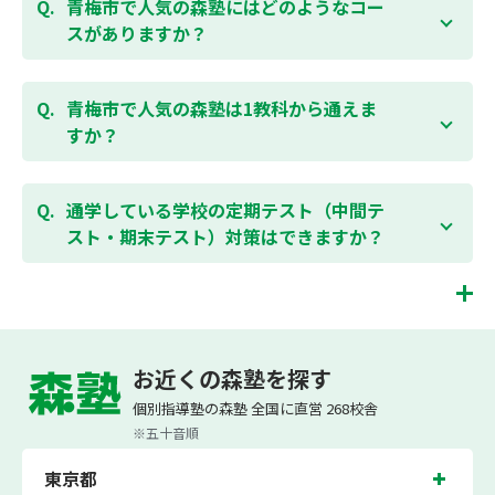
す。また、春休み、夏休み、冬休みの講習では「4日
青梅市で人気の森塾にはどのようなコー
間～5日間の無料体験」授業を受けていただくことが
スがありますか？
可能です。個別指導塾 森塾の無料体験については
こち
らのページ
より簡単にお問合わせいただけます。
個別指導塾 森塾では、小学生・中学生・高校生のコー
スがあり、それぞれ学校のテストの点数アップを目的
青梅市で人気の森塾は1教科から通えま
としたコースとなっております。その他、小学生用の
すか？
英検®対策や、基礎学力を身につけるDOJOなど、オプ
ションコースのご用意もありますので、詳細は校舎に
はい、1教科、週1日から受講いただけます。自分から
お問合わせください。
勉強できる習慣をつけるために最初は1から2教科での
通学している学校の定期テスト（中間テ
受講をおすすめしております。まずはお気軽にご相談
スト・期末テスト）対策はできますか？
お問合わせはこちら
ください。
お子様お一人おひとりの学校進度やテスト範囲にあわ
ご相談（お問合わせ）はこちら
せて授業を進めますので、定期テスト対策に繋がりま
す。森塾では、テスト直前に自分の予定にあわせて、
青梅市の塾・個別指導塾。東京都青梅市の小学生・中学生・高校生の成績アップの
テスト対策授業の追加ができます。 受講中の科目はも
塾・個別指導塾なら「森塾」へ。
お近くの森塾を探す
ちろん、普段習っていない科目（理科・社会など）も
森塾は、（株）スプリックスが運営する「先生１人に生徒２人まで」で「保護者の
可能です。 普段忙しくてなかなか手が回らない科目
個別指導塾の森塾 全国に直営 268校舎
方にも安心の授業料」の塾・個別指導塾です。
も、テスト前に集中して対策できると好評です。
小学生は3科目（算数・英語・国語）[個別]とDOJO[集団]、中学生は5科目（数
※五十音順
学・英語・国語・理科・社会）、高校生は7科目（数学・英語・国語[古典・現代
文]・理科[物理・化学・生物・地学]・地理歴史・公民）・小論文を提供していま
東京都
す。