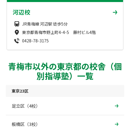
成績アップをかなえる！森塾メソッド
河辺校
塾の選び方
お電話はこちら
森塾の授業料について
JR青梅線 河辺駅 徒歩5分
入塾までの流れ
0120-602-607
東京都青梅市野上町4-4-5 藤村ビル4階
子と親のお悩み別！なぜ？どうして？森塾！
無料体験授業について
0428-78-3175
授業料等お問合わせはこちら
数字でなるほど！森塾
森塾のお得なキャンペーン・割引制度
青梅市以外の東京都の校舎（個
動画でわかる！森塾
校舎一覧
別指導塾）一覧
東京23区
足立区（4校）
板橋区（3校）