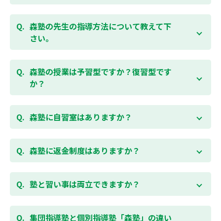
お子様お一人おひとりの学校進度やテスト範囲にあわ
ご相談（お問合わせ）はこちら
せて授業をすすめますので、定期テスト対策に繋がり
森塾の先生の指導方法について教えて下
ます。森塾では、テスト直前に自分の予定にあわせ
さい。
て、テスト対策授業の追加ができます。 受講中の科目
はもちろん、普段習っていない科目（理科・社会な
「質量ともに日本一」と自負する研修制度を受け、知
ど）も可能です。 普段忙しくてなかなか手が回らない
識や教え方を習得した先生が、一人ひとりの能力、個
森塾の授業は予習型ですか？復習型です
科目も、テスト前に集中して対策できると好評です。
性に合わせて個別指導いたします。先生とお子様の相
か？
性を大切にするために、相性が合わなければ先生変更
できる「先生変更制度」をご用意しております。
春期・夏期等の講習以外では森塾の授業は学校で習っ
たところを教える「復習型授業」ではなく、塾で習っ
森塾に自習室はありますか？
てから学校で習う「予習型授業」です。塾で勉強した
後に学校の授業を聞くので、よくわかり、授業を聞く
各校舎に完備しています。
のが楽しくなります。
空いている時間があれば、学校の授業の予習や宿題、
森塾に返金制度はありますか？
勉強が楽しくなるとテストの成績が上がり、テストの
テスト前の勉強などに、いつでもご利用いただくこと
点数が上がると、もっと勉強が楽しくなります。楽し
ができます（無料）。
森塾では保護者様に「安心して」入塾をご検討いただ
くて成績が上がる個別指導塾「森塾」で中学生のお子
くために、ご入塾後4回授業を受けられるまでに入塾
塾と習い事は両立できますか？
様の成績アップを目指しましょう！まずは無料授業体
をキャンセルされた場合は、すでに納入していただい
験を！
ている全ての費用（授業料、テキスト代等を含む）の
森塾は個別指導ですので、時間や曜日を自由に選択す
「全額」を返金させていただく「返金制度」をご用意
ることができます。そのため、部活やすでにお通いの
集団指導塾と個別指導塾「森塾」の違い
無料体験はこちら