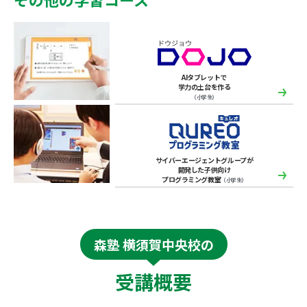
AIタブレットで
学力の土台を作る
（小学生）
サイバーエージェントグループが
開発した子供向け
プログラミング教室
（小学生）
森塾 横須賀中央校の
受講概要