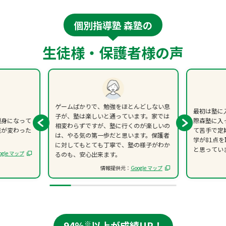
個別指導塾 森塾の
生徒様・保護者様の声
ゲームばかりで、勉強をほとんどしない息
最初は塾に
子が、塾は楽しいと通っています。家では
親身になって
際森塾に入
相変わらずですが、塾に行くのが楽しいの
識が変わった
て苦手で定
は、やる気の第一歩だと思います。保護者
学が81点
に対してもとても丁寧で、塾の様子がわか
と思ってい
ogle マップ
るのも、安心出来ます。
情報提供元：
Google マップ
94%
※
以上が成績UP！