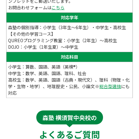
ンフレットをご郵送いたします。
お問合わせフォームは
こちら
対応学年
森塾の個別指導：小学生（3年生～6年生）・中学生・高校生
【その他の学習コース】
QUREOプログラミング教室：小学生（2年生）～高校生
DOJO：小学生（1年生夏）～中学生
対応科目
小学生：算数、国語、英語（英検®）
中学生：数学、英語、国語、理科、社会
高校生：数学、英語、国語（古典・現代文）、理科（物理・化
学・生物・地学）、地理歴史・公民、小論文※
総合型選抜
にも
対応
森塾 横須賀中央校の
よくあるご質問