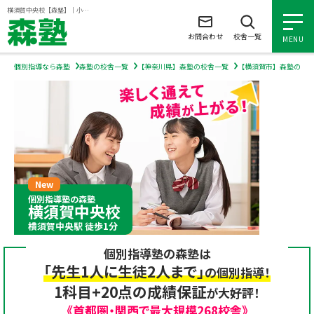
ページの本文へ
横須賀中央校【森塾】｜小学生・中学生・高校生の個別指導塾・学習塾
お問合わせ
校舎一覧
MENU
個別指導なら森塾
森塾の校舎一覧
【神奈川県】森塾の校舎一覧
【横須賀市】森塾の校
小学生の個別指導
中学生の個別指導
高校生の個別指導
個別指導塾の森塾
横須賀中央校
森塾を知る
横須賀中央駅 徒歩1分
個別指導塾の森塾は
森塾を知る トップ
入塾について
「先生1人に生徒2人まで」
の個別指導！
1科目+20点の成績保証
が大好評！
森塾の想い
入塾について トップ
よくあるご質問
《首都圏・関西で最大規模268校舎》