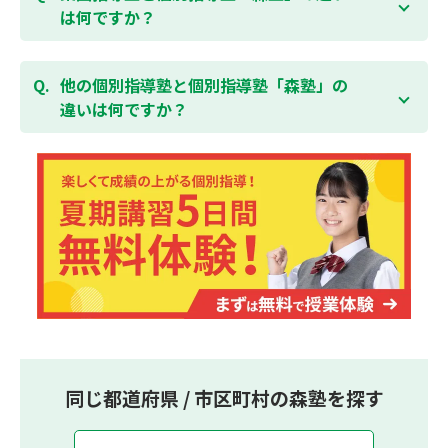
しております。
習い事などと無理なく両立することができます。
は何ですか？
集団指導塾は多人数の生徒に対して授業を行う学校の
授業と似たスタイルでの指導となりますが、個別指導
他の個別指導塾と個別指導塾「森塾」の
塾の森塾は一人ひとりの学習スピードに合わせて個別
違いは何ですか？
に指導します。
個別指導塾の森塾は、「先生1人に生徒2人まで」の個
別指導で、「1科目＋20点の成績保証」が大評判の塾
です。しかも、「保護者様にも安心の授業料」で、多
くの保護者様からご好評いただいております。
同じ都道府県 / 市区町村の森塾を探す