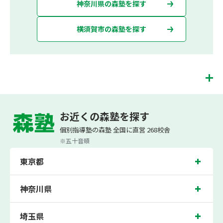
神奈川県の森塾を探す
横須賀市の森塾を探す
横須賀中央校は、（株）スプリックスが運営する「先生１人に生徒２人まで」で
「保護者の方にも安心の授業料」の塾・個別指導塾です。 横須賀中央校では、小学
お近くの森塾を探す
生は3科目（算数・英語・国語）[個別]とDOJO[集団]、中学生は5科目（数学・英
語・国語・理科・社会）、高校生は7科目（数学・英語・国語[古典・現代文]・理
個別指導塾の森塾 全国に直営 268校舎
科[物理・化学・生物・地学]・地理歴史・公民・小論文）を提供しています。
※五十音順
また、個別指導塾「森塾」では「成績保証制度」を提供しており、高校生の入塾後
2学期以内に、学校の定期テスト（中間・期末テスト）で、必ず1回以上『60点未
東京都
満でご入塾の場合、受講科目が1科目で+20点以上。60点以上でご入塾の場合、そ
の科目が80点以上』になることを保証します。もし以上の基準を超えて学校成績が
上がらなければ、3学期目の対象科目授業料を全額免除し、1学期間無料で指導させ
ていただきます。＊定期テストの一科目あたりの満点数が100点でない地域では、
神奈川県
100点満点に換算した場合の上記 記載点数相当の内容を保証させていただきます。
横須賀中央校では、諏訪小学校、豊島小学校、田戸小学校の各小学校や、常葉中学
埼玉県
校、不入斗中学校、坂本中学校の各中学校の生徒さん、横須賀大津高校、追浜高校