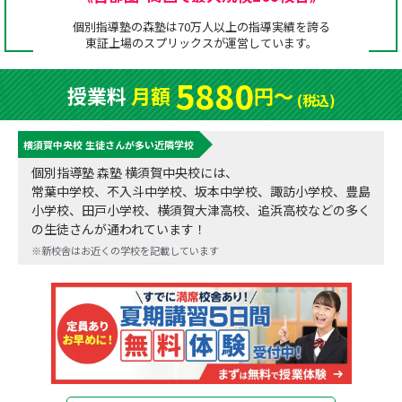
成績アップをかなえる！森塾メソッド
個別指導塾の森塾は70万人以上の指導実績を誇る
塾の選び方
東証上場の
スプリックス
が運営しています。
お電話はこちら
森塾の授業料について
入塾までの流れ
5880
授業料
月額
円〜
0120-602-607
(税込)
子と親のお悩み別！なぜ？どうして？森塾！
無料体験授業について
横須賀中央校 生徒さんが多い近隣学校
授業料等お問合わせはこちら
数字でなるほど！森塾
森塾のお得なキャンペーン・割引制度
個別指導塾 森塾 横須賀中央校には、
常葉中学校、不入斗中学校、坂本中学校、諏訪小学校、豊島
動画でわかる！森塾
校舎一覧
小学校、田戸小学校、横須賀大津高校、追浜高校などの多く
の生徒さんが通われています！
※新校舎はお近くの学校を記載しています