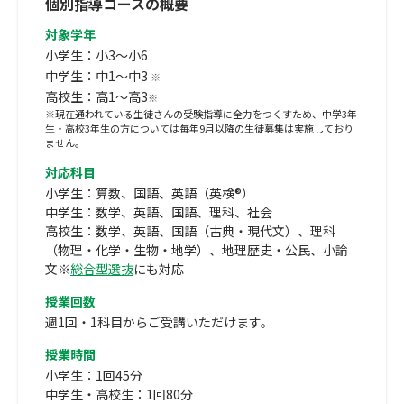
個別指導コースの概要
対象学年
小学生：小3～小6
中学生：中1～中3
※
高校生：高1～高3
※
※現在通われている生徒さんの受験指導に全力をつくすため、中学3年
生・高校3年生の方については毎年9月以降の生徒募集は実施しており
ません。
対応科目
小学生：算数、国語、英語（英検®）
中学生：数学、英語、国語、理科、社会
高校生：数学、英語、国語（古典・現代文）、理科
（物理・化学・生物・地学）、地理歴史・公民、小論
文※
総合型選抜
にも対応
授業回数
週1回・1科目からご受講いただけます。
授業時間
小学生：1回45分
中学生・高校生：1回80分