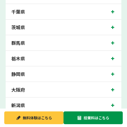
の各高校の生徒さんに多数お通いいただき、中間テスト、期末テストなどのテスト
対策や高校受験・大学受験に向けた受験指導などを実施。
千葉県
横須賀中央近くの塾・個別指導塾。横須賀市の小学生・中学生・高校生の成績アッ
プの塾・個別指導塾なら「森塾 横須賀中央校へ」。
茨城県
京急本線横須賀中央駅徒歩1分に位置する塾・個別指導塾で、神奈川県横須賀市の
保護者の方や生徒さんにクチコミで絶大な評価をいただいている個別指導塾です。
横須賀中央校は地域の評判を呼び、横須賀中央駅はもちろん、近隣のやからもお通
群馬県
いいただいております。無料体験受付中です！
栃木県
静岡県
大阪府
新潟県
無料体験は
こちら
授業料は
こちら