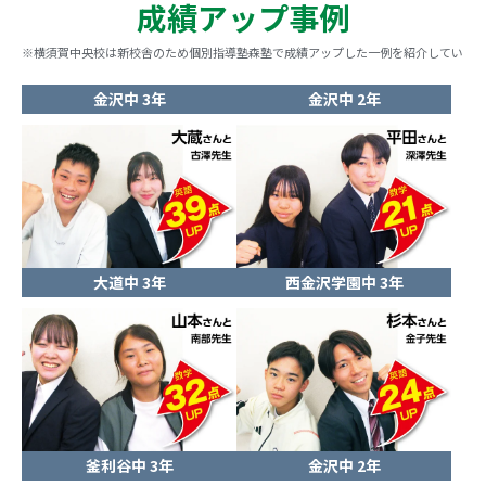
成績アップ事例
※横須賀中央校は新校舎のため個別指導塾森塾で成績アップした一例を紹介していま
金沢中 3年
金沢中 2年
大道中 3年
西金沢学園中 3年
釜利谷中 3年
金沢中 2年