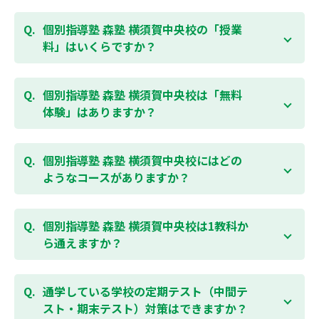
個別指導塾 森塾 横須賀中央校の「授業
料」はいくらですか？
お子様の学年やご状況、校舎によって変わりますの
で、以下より、お気軽にお問合わせください。個別指
個別指導塾 森塾 横須賀中央校は「無料
導塾 森塾の授業料は
こちらのページ
よりお問合わせく
体験」はありますか？
ださい。自動返信メールで【すぐ】にご確認いただけ
ます。
通常期には最大1ヶ月の無料体験を受付しておりま
す。また、春休み、夏休み、冬休みの講習では「4日
個別指導塾 森塾 横須賀中央校にはどの
間～5日間の無料体験」授業を受けていただくことが
ようなコースがありますか？
可能です。個別指導塾 森塾 横須賀中央校の無料体験に
ついては
こちらのページ
より簡単にお問合わせいただ
個別指導塾 森塾 横須賀中央校では、小学生・中学
けます。
生・高校生のコースがあり、それぞれ学校のテストの
個別指導塾 森塾 横須賀中央校は1教科か
点数アップを目的としたコースとなっております。そ
ら通えますか？
の他、小学生用の英検®対策や、基礎学力を身につけ
るDOJOなど、オプションコースのご用意もあります
はい、1教科、週1日から受講いただけます。自分から
ので、詳細は校舎にお問合わせください。
勉強できる習慣をつけるために最初は1から2教科での
通学している学校の定期テスト（中間テ
受講をおすすめしております。まずはお気軽にご相談
スト・期末テスト）対策はできますか？
お問合わせはこちら
ください。