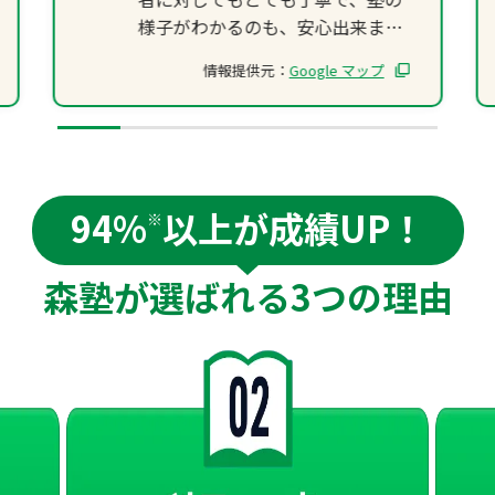
様子がわかるのも、安心出来ま
す。
情報提供元：
Google マップ
94%
以上が成績UP！
※
森塾が選ばれる
3つの理由