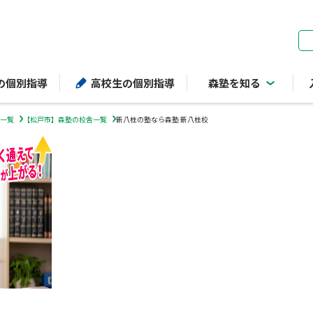
ページの本文へ
の個別指導
高校生の個別指導
森塾を知る
一覧
【松戸市】森塾の校舎一覧
新八柱の塾なら森塾 新八柱校