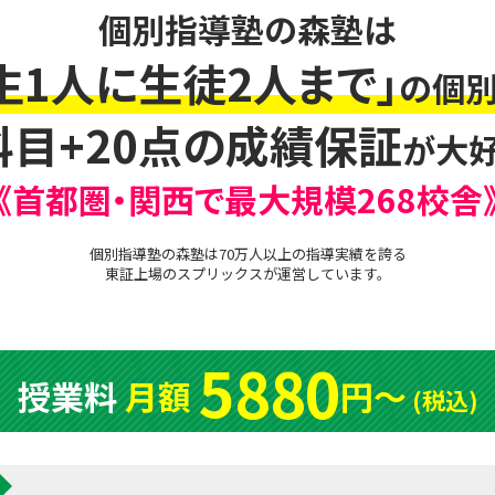
個別指導塾の森塾は
生1人に生徒2人まで」
の個別
科目+20点の成績保証
が大好
《首都圏・関西で最大規模268校舎
個別指導塾の森塾は70万人以上の指導実績を誇る
東証上場の
スプリックス
が運営しています。
5880
授業料
月額
円〜
(税込)