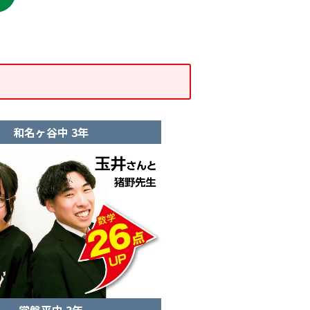
和名ヶ谷中 3年
常盤平中 3年