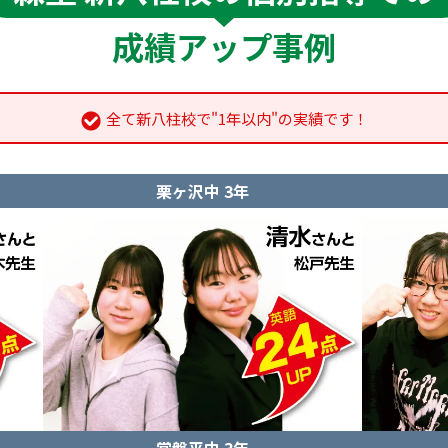
成績アップ事例
全て新八柱校で"1年以内"の実績です！
栗ヶ沢中 3年
常盤平中 3年