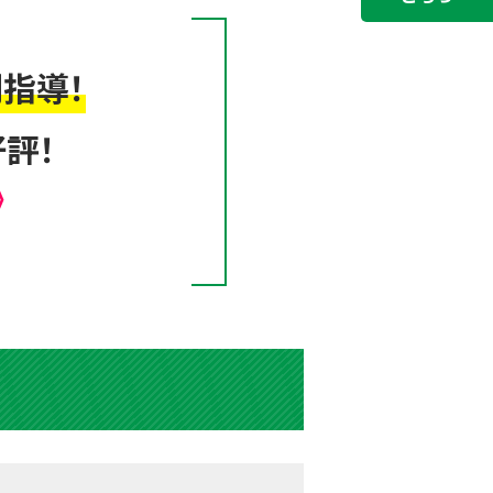
指導！
評！
》