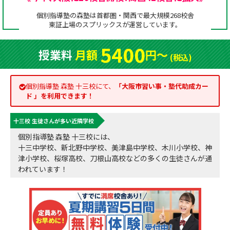
成績アップをかなえる！森塾メソッド
個別指導塾の森塾は首都圏・関西で最大規模268校舎
塾の選び方
東証上場の
スプリックス
が運営しています。
お電話はこちら
森塾の授業料について
入塾までの流れ
5400
授業料
月額
円〜
0120-602-607
(税込)
子と親のお悩み別！なぜ？どうして？森塾！
無料体験授業について
授業料等お問合わせはこちら
個別指導塾 森塾 十三校にて、
「
大阪市習い事・塾代助成カー
数字でなるほど！森塾
森塾のお得なキャンペーン・割引制度
ド
」を利用できます！
動画でわかる！森塾
校舎一覧
十三校 生徒さんが多い近隣学校
個別指導塾 森塾 十三校には、
十三中学校、新北野中学校、美津島中学校、木川小学校、神
津小学校、桜塚高校、刀根山高校などの多くの生徒さんが通
われています！