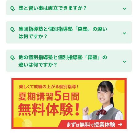
森塾では保護者様に「安心して」入塾をご検討いただ
くて成績が上がる個別指導塾「森塾」で中学生のお子
くために、ご入塾後4回授業を受けられるまでに入塾
塾と習い事は両立できますか？
様の成績アップを目指しましょう！まずは無料授業体
をキャンセルされた場合は、すでに納入していただい
験を！
ている全ての費用（授業料、テキスト代等を含む）の
森塾は個別指導ですので、時間や曜日を自由に選択す
「全額」を返金させていただく「返金制度」をご用意
ることができます。そのため、部活やすでにお通いの
集団指導塾と個別指導塾「森塾」の違い
無料体験はこちら
しております。
習い事などと無理なく両立することができます。
は何ですか？
集団指導塾は多人数の生徒に対して授業を行う学校の
授業と似たスタイルでの指導となりますが、個別指導
他の個別指導塾と個別指導塾「森塾」の
塾の森塾は一人ひとりの学習スピードに合わせて個別
違いは何ですか？
に指導します。
個別指導塾の森塾は、「先生1人に生徒2人まで」の個
別指導で、「1科目＋20点の成績保証」が大評判の塾
です。しかも、「保護者様にも安心の授業料」で、多
くの保護者様からご好評いただいております。