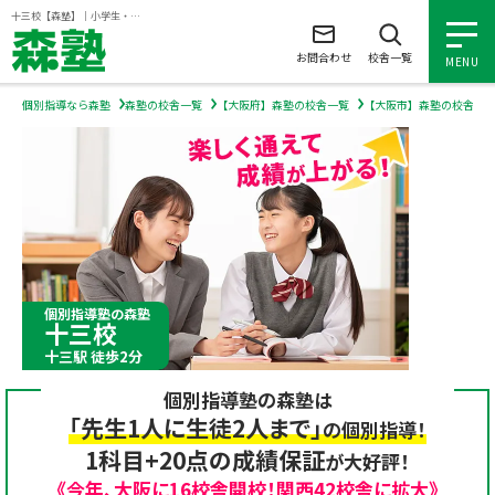
ページの本文へ
十三校【森塾】｜小学生・中学生・高校生の個別指導塾・学習塾
お問合わせ
校舎一覧
MENU
個別指導なら森塾
森塾の校舎一覧
【大阪府】森塾の校舎一覧
【大阪市】森塾の校舎一
小学生の個別指導
中学生の個別指導
高校生の個別指導
個別指導塾の森塾
十三校
森塾を知る
十三駅 徒歩2分
個別指導塾の森塾は
森塾を知る トップ
入塾について
「先生1人に生徒2人まで」
の個別指導！
1科目+20点の成績保証
が大好評！
森塾の想い
入塾について トップ
よくあるご質問
《今年、大阪に16校舎開校！関西42校舎に拡大》