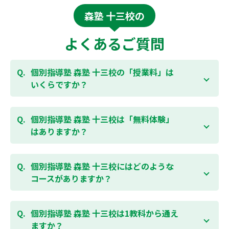
森塾 十三校の
よくあるご質問
個別指導塾 森塾 十三校の「授業料」は
いくらですか？
お子様の学年やご状況、校舎によって変わりますの
で、以下より、お気軽にお問合わせください。個別指
個別指導塾 森塾 十三校は「無料体験」
導塾 森塾の授業料は
こちらのページ
よりお問合わせく
はありますか？
ださい。自動返信メールで【すぐ】にご確認いただけ
ます。
通常期には最大1ヶ月の無料体験を受付しておりま
す。また、春休み、夏休み、冬休みの講習では「4日
個別指導塾 森塾 十三校にはどのような
間～5日間の無料体験」授業を受けていただくことが
コースがありますか？
可能です。個別指導塾 森塾 十三校の無料体験について
は
こちらのページ
より簡単にお問合わせいただけま
個別指導塾 森塾 十三校では、小学生・中学生・高校
す。
生のコースがあり、それぞれ学校のテストの点数アッ
個別指導塾 森塾 十三校は1教科から通え
プを目的としたコースとなっております。その他、小
ますか？