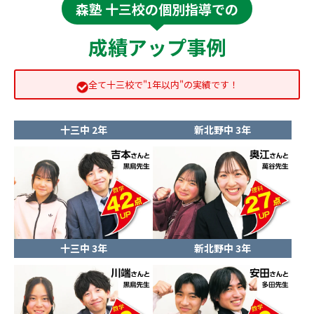
森塾 十三校の個別指導での
成績アップ事例
全て十三校で"1年以内"の実績です！
十三中 2年
新北野中 3年
十三中 3年
新北野中 3年