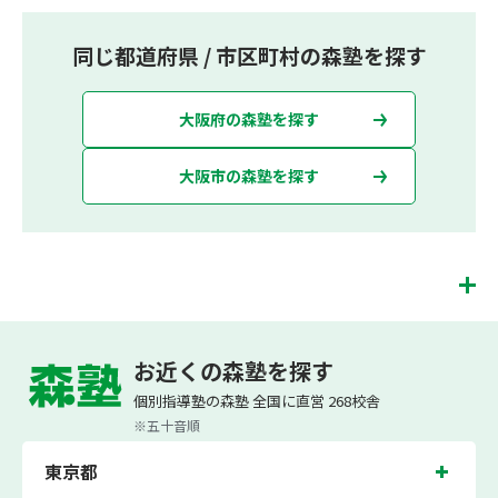
同じ都道府県 / 市区町村の森塾を探す
大阪府の森塾を探す
大阪市の森塾を探す
十三校は、（株）スプリックスが運営する「先生１人に生徒２人まで」で「保護者
の方にも安心の授業料」の塾・個別指導塾です。 十三校では、小学生は3科目（算
お近くの森塾を探す
数・英語・国語）[個別]とDOJO[集団]、中学生は5科目（数学・英語・国語・理
科・社会）、高校生は7科目（数学・英語・国語[古典・現代文]・理科[物理・化
個別指導塾の森塾 全国に直営 268校舎
学・生物・地学]・地理歴史・公民・小論文）を提供しています。
※五十音順
また、個別指導塾「森塾」では「成績保証制度」を提供しており、高校生の入塾後
2学期以内に、学校の定期テスト（中間・期末テスト）で、必ず1回以上『60点未
東京都
満でご入塾の場合、受講科目が1科目で+20点以上。60点以上でご入塾の場合、そ
の科目が80点以上』になることを保証します。もし以上の基準を超えて学校成績が