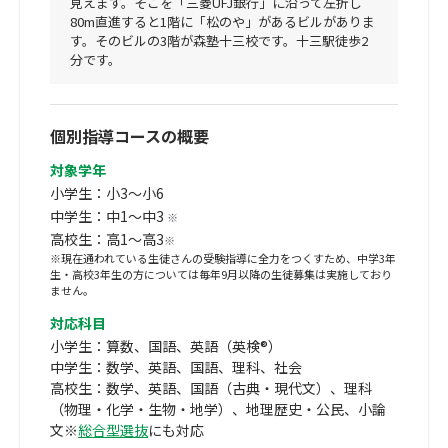
見えます。そこを「三菱UFJ銀行」に沿って左折し
80m直進すると1階に「松のや」があるビルがありま
す。そのビルの3階が森塾十三校です。十三駅徒歩2
分です。
個別指導コースの概要
対象学年
小学生：小3～小6
中学生：中1～中3
※
高校生：高1～高3
※
※現在通われている生徒さんの受験指導に全力をつくすため、中学3年
生・高校3年生の方については毎年9月以降の生徒募集は実施しており
ません。
対応科目
小学生：算数、国語、英語（英検®）
中学生：数学、英語、国語、理科、社会
高校生：数学、英語、国語（古典・現代文）、理科
（物理・化学・生物・地学）、地理歴史・公民、小論
文※
総合型選抜
にも対応