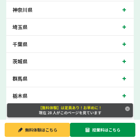
上がらなければ、3学期目の対象科目授業料を全額免除し、1学期間無料で指導させ
ていただきます。＊定期テストの一科目あたりの満点数が100点でない地域では、
神奈川県
100点満点に換算した場合の上記 記載点数相当の内容を保証させていただきます。
十三校では、木川小学校、神津小学校、野中小学校の各小学校や、十三中学校、新
埼玉県
北野中学校、美津島中学校の各中学校の生徒さん、桜塚高校、刀根山高校の各高校
の生徒さんに多数お通いいただき、中間テスト、期末テストなどのテスト対策や高
校受験・大学受験に向けた受験指導などを実施。
千葉県
十三近くの塾・個別指導塾。大阪府大阪市淀川区十三本町の小学生・中学生・高校
生の成績アップの塾・個別指導塾なら「森塾 十三校」へ。
茨城県
大阪府大阪市淀川区十三本町の保護者の方や生徒さんにクチコミで絶大な評価をい
ただいている個別指導塾です。
十三校の住所は大阪府大阪市淀川区十三本町。周辺にはサンポードシティやみずほ
群馬県
銀行十三支店などがございます。阪急宝塚本線・神戸線・京都線十三駅徒歩2分に
位置する塾・個別指導塾です。十三校は地域の評判を呼び、十三駅はもちろん、近
隣の神崎川駅や塚本駅周辺からもお問合わせをいただいております。無料体験受付
中です！
栃木県
【無料体験】は定員あり！お早めに！
静岡県
現在
28
人がこのページを見ています
大阪府
無料体験は
こちら
授業料は
こちら