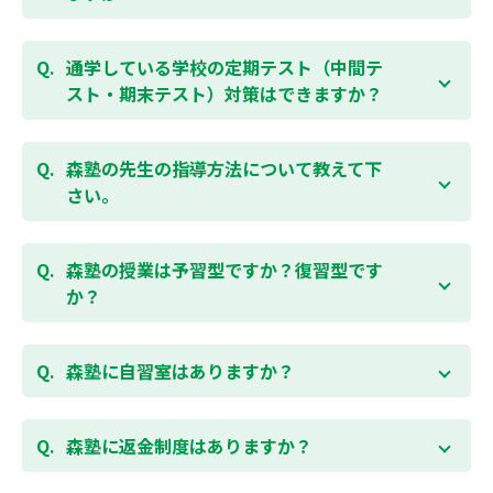
学生用の英検®対策や、基礎学力を身につけるDOJOな
ど、オプションコースのご用意もありますので、詳細
はい、1教科、週1日から受講いただけます。自分から
は校舎にお問合わせください。
勉強できる習慣をつけるために最初は1から2教科での
通学している学校の定期テスト（中間テ
受講をおすすめしております。まずはお気軽にご相談
スト・期末テスト）対策はできますか？
お問合わせはこちら
ください。
お子様お一人おひとりの学校進度やテスト範囲にあわ
ご相談（お問合わせ）はこちら
せて授業をすすめますので、定期テスト対策に繋がり
森塾の先生の指導方法について教えて下
ます。森塾では、テスト直前に自分の予定にあわせ
さい。
て、テスト対策授業の追加ができます。 受講中の科目
はもちろん、普段習っていない科目（理科・社会な
「質量ともに日本一」と自負する研修制度を受け、知
ど）も可能です。 普段忙しくてなかなか手が回らない
識や教え方を習得した先生が、一人ひとりの能力、個
森塾の授業は予習型ですか？復習型です
科目も、テスト前に集中して対策できると好評です。
性に合わせて個別指導いたします。先生とお子様の相
か？
性を大切にするために、相性が合わなければ先生変更
できる「先生変更制度」をご用意しております。
春期・夏期等の講習以外では森塾の授業は学校で習っ
たところを教える「復習型授業」ではなく、塾で習っ
森塾に自習室はありますか？
てから学校で習う「予習型授業」です。塾で勉強した
後に学校の授業を聞くので、よくわかり、授業を聞く
各校舎に完備しています。
のが楽しくなります。
空いている時間があれば、学校の授業の予習や宿題、
森塾に返金制度はありますか？
勉強が楽しくなるとテストの成績が上がり、テストの
テスト前の勉強などに、いつでもご利用いただくこと
点数が上がると、もっと勉強が楽しくなります。楽し
ができます（無料）。