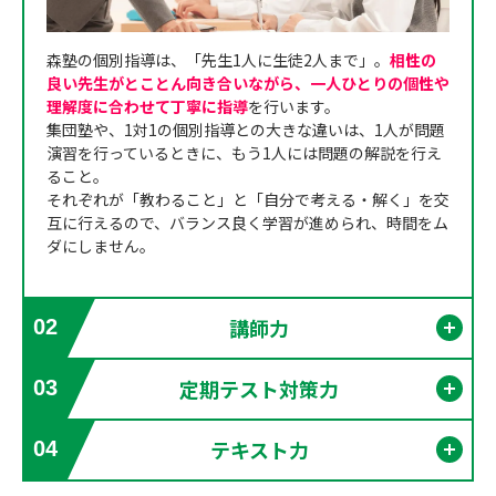
森塾の個別指導は、「先生1人に生徒2人まで」。
相性の
良い先生がとことん向き合いながら、一人ひとりの個性や
理解度に合わせて丁寧に指導
を行います。
集団塾や、1対1の個別指導との大きな違いは、1人が問題
演習を行っているときに、もう1人には問題の解説を行え
ること。
それぞれが「教わること」と「自分で考える・解く」を交
互に行えるので、バランス良く学習が進められ、時間をム
ダにしません。
講師力
02
開く
定期テスト対策力
03
開く
テキスト力
04
開く