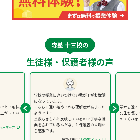
森塾 十三校の
生徒様・保護者様の声
学校の授業に追いつけない我が子がお世話
になっています。
のでとても快
こちらに通い始めてから理解度が高まった
駅から近く
も上がってい
ようです！
先生も優し
点数もきちんと反映しているので丁寧な授
えてくれま
業をされているんだな、と保護者の立場か
ogle マップ
ら感激です。
情報提供元：
Google マップ