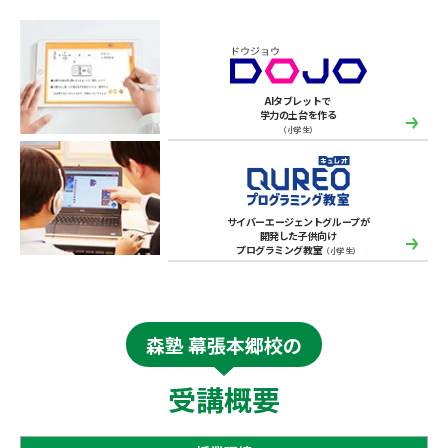
AIタブレットで
学力の土台を作る
（小学生）
サイバーエージェントグループが
開発した子供向け
プログラミング教室
（小学生）
森塾 幕張本郷校の
受講概要