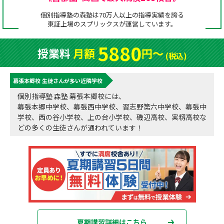
成績アップをかなえる！森塾メソッド
個別指導塾の森塾は70万人以上の指導実績を誇る
塾の選び方
東証上場の
スプリックス
が運営しています。
お電話はこちら
森塾の授業料について
入塾までの流れ
5880
授業料
月額
円〜
0120-602-607
(税込)
子と親のお悩み別！なぜ？どうして？森塾！
無料体験授業について
幕張本郷校 生徒さんが多い近隣学校
授業料等お問合わせはこちら
数字でなるほど！森塾
森塾のお得なキャンペーン・割引制度
個別指導塾 森塾 幕張本郷校には、
幕張本郷中学校、幕張西中学校、習志野第六中学校、幕張中
動画でわかる！森塾
校舎一覧
学校、西の谷小学校、上の台小学校、磯辺高校、実籾高校な
どの多くの生徒さんが通われています！
夏期講習詳細はこちら