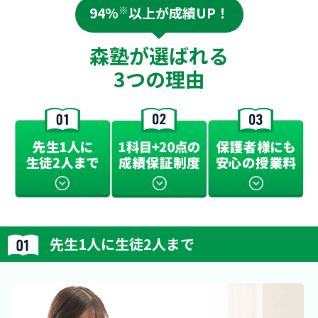
94%
※
以上が成績UP！
森塾が選ばれる
3つの理由
先生1人に生徒2人まで