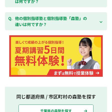
は何ですか？
集団指導塾は多人数の生徒に対して授業を行う学校の
授業と似たスタイルでの指導となりますが、個別指導
他の個別指導塾と個別指導塾「森塾」の
塾の森塾は一人ひとりの学習スピードに合わせて個別
違いは何ですか？
に指導します。
個別指導塾の森塾は、「先生1人に生徒2人まで」の個
別指導で、「1科目＋20点の成績保証」が大評判の塾
です。しかも、「保護者様にも安心の授業料」で、多
くの保護者様からご好評いただいております。
同じ都道府県 / 市区町村の森塾を探す
千葉県の森塾を探す