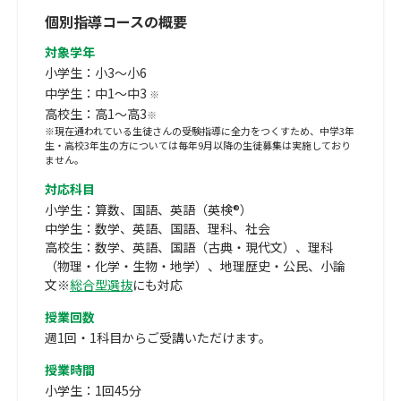
個別指導コースの概要
対象学年
小学生：小3～小6
中学生：中1～中3
※
高校生：高1～高3
※
※現在通われている生徒さんの受験指導に全力をつくすため、中学3年
生・高校3年生の方については毎年9月以降の生徒募集は実施しており
ません。
対応科目
小学生：算数、国語、英語（英検®）
中学生：数学、英語、国語、理科、社会
高校生：数学、英語、国語（古典・現代文）、理科
（物理・化学・生物・地学）、地理歴史・公民、小論
文※
総合型選抜
にも対応
授業回数
週1回・1科目からご受講いただけます。
授業時間
小学生：1回45分