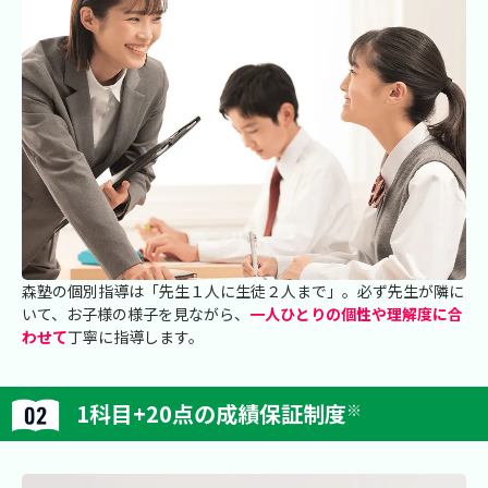
森塾の個別指導は「先生１人に生徒２人まで」。必ず先生が隣に
いて、お子様の様子を見ながら、
一人ひとりの個性や理解度に合
わせて
丁寧に指導します。
1科目+20点の成績保証制度
※