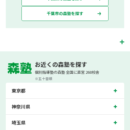
千葉市の森塾を探す
幕張本郷校は、（株）スプリックスが運営する「先生１人に生徒２人まで」で「保
護者の方にも安心の授業料」の塾・個別指導塾です。 幕張本郷校では、小学生は3
お近くの森塾を探す
科目（算数・英語・国語）[個別]とDOJO[集団]、中学生は5科目（数学・英語・国
語・理科・社会）、高校生は7科目（数学・英語・国語[古典・現代文]・理科[物
個別指導塾の森塾 全国に直営 268校舎
理・化学・生物・地学]・地理歴史・公民・小論文）を提供しています。
※五十音順
また、個別指導塾「森塾」では「成績保証制度」を提供しており、高校生の入塾後
2学期以内に、学校の定期テスト（中間・期末テスト）で、必ず1回以上『60点未
東京都
満でご入塾の場合、受講科目が1科目で+20点以上。60点以上でご入塾の場合、そ
の科目が80点以上』になることを保証します。もし以上の基準を超えて学校成績が
上がらなければ、3学期目の対象科目授業料を全額免除し、1学期間無料で指導させ
ていただきます。＊定期テストの一科目あたりの満点数が100点でない地域では、
神奈川県
100点満点に換算した場合の上記 記載点数相当の内容を保証させていただきます。
幕張本郷校では、西の谷小学校、上の台小学校、幕張西小学校の各小学校や、幕張
埼玉県
本郷中学校、幕張西中学校、習志野第六中学校、幕張中学校、習志野第三中学校の
各中学校の生徒さん、磯辺高校、実籾高校、幕張総合高校の各高校の生徒さんに多