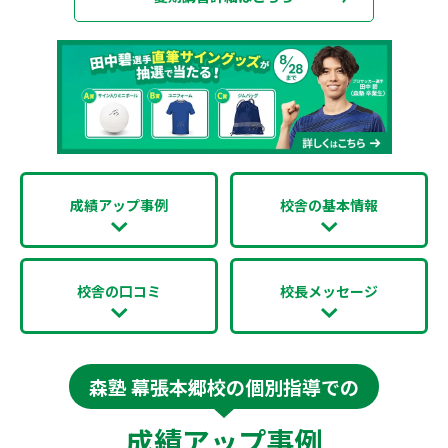
成績アップ事例
校舎の基本情報
校舎の口コミ
校長メッセージ
森塾 幕張本郷校の個別指導での
成績アップ事例