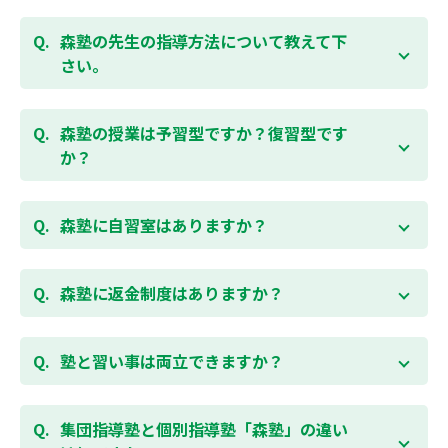
お子様お一人おひとりの学校進度やテスト範囲にあわ
ご相談（お問合わせ）はこちら
せて授業をすすめますので、定期テスト対策に繋がり
森塾の先生の指導方法について教えて下
ます。森塾では、テスト直前に自分の予定にあわせ
さい。
て、テスト対策授業の追加ができます。 受講中の科目
はもちろん、普段習っていない科目（理科・社会な
「質量ともに日本一」と自負する研修制度を受け、知
ど）も可能です。 普段忙しくてなかなか手が回らない
識や教え方を習得した先生が、一人ひとりの能力、個
森塾の授業は予習型ですか？復習型です
科目も、テスト前に集中して対策できると好評です。
性に合わせて個別指導いたします。先生とお子様の相
か？
性を大切にするために、相性が合わなければ先生変更
できる「先生変更制度」をご用意しております。
春期・夏期等の講習以外では森塾の授業は学校で習っ
たところを教える「復習型授業」ではなく、塾で習っ
森塾に自習室はありますか？
てから学校で習う「予習型授業」です。塾で勉強した
後に学校の授業を聞くので、よくわかり、授業を聞く
各校舎に完備しています。
のが楽しくなります。
空いている時間があれば、学校の授業の予習や宿題、
森塾に返金制度はありますか？
勉強が楽しくなるとテストの成績が上がり、テストの
テスト前の勉強などに、いつでもご利用いただくこと
点数が上がると、もっと勉強が楽しくなります。楽し
ができます（無料）。
森塾では保護者様に「安心して」入塾をご検討いただ
くて成績が上がる個別指導塾「森塾」で中学生のお子
くために、ご入塾後4回授業を受けられるまでに入塾
塾と習い事は両立できますか？
様の成績アップを目指しましょう！まずは無料授業体
をキャンセルされた場合は、すでに納入していただい
験を！
ている全ての費用（授業料、テキスト代等を含む）の
森塾は個別指導ですので、時間や曜日を自由に選択す
「全額」を返金させていただく「返金制度」をご用意
ることができます。そのため、部活やすでにお通いの
集団指導塾と個別指導塾「森塾」の違い
無料体験はこちら
しております。
習い事などと無理なく両立することができます。