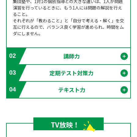
集団塾や、1対1の個別指導との大きな違いは、1人が問題
演習を行っているときに、もう1人には問題の解説を行え
ること。
それぞれが「教わること」と「自分で考える・解く」を交
互に行えるので、バランス良く学習が進められ、時間をム
ダにしません。
講師力
02
開く
定期テスト対策力
03
開く
テキスト力
04
開く
TV放映！