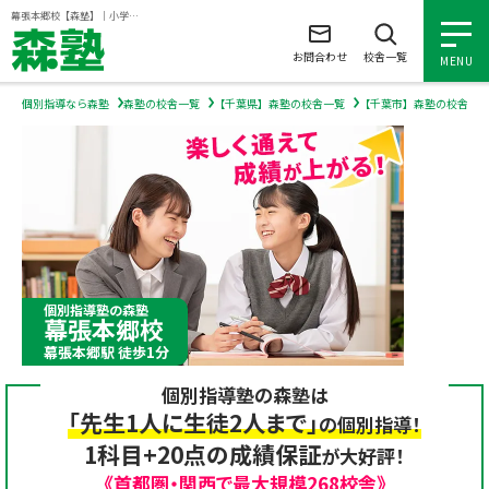
ページの本文へ
幕張本郷校【森塾】｜小学生・中学生・高校生の個別指導塾・学習塾
お問合わせ
校舎一覧
MENU
個別指導なら森塾
森塾の校舎一覧
【千葉県】森塾の校舎一覧
【千葉市】森塾の校舎一
小学生の個別指導
中学生の個別指導
高校生の個別指導
個別指導塾の森塾
幕張本郷校
森塾を知る
幕張本郷駅 徒歩1分
個別指導塾の森塾は
森塾を知る トップ
入塾について
「先生1人に生徒2人まで」
の個別指導！
1科目+20点の成績保証
が大好評！
森塾の想い
入塾について トップ
よくあるご質問
《首都圏・関西で最大規模268校舎》