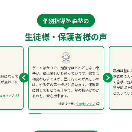
個別指導塾 森塾の
生徒様・保護者様の声
ゲームばかりで、勉強をほとんどしない息
最初は塾に
子が、塾は楽しいと通っています。家では
親身になって
際森塾に入
相変わらずですが、塾に行くのが楽しいの
識が変わった
て苦手で定
は、やる気の第一歩だと思います。保護者
学が81点
に対してもとても丁寧で、塾の様子がわか
と思ってい
ogle マップ
るのも、安心出来ます。
情報提供元：
Google マップ