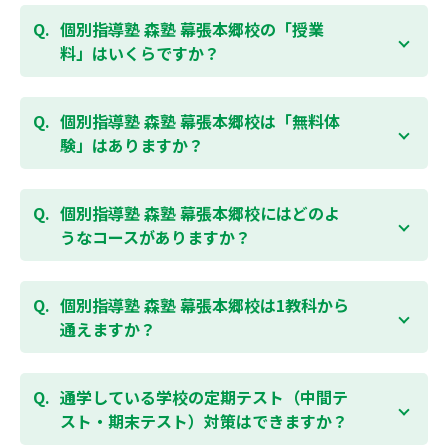
個別指導塾 森塾 幕張本郷校の「授業
料」はいくらですか？
お子様の学年やご状況、校舎によって変わりますの
で、以下より、お気軽にお問合わせください。個別指
個別指導塾 森塾 幕張本郷校は「無料体
導塾 森塾の授業料は
こちらのページ
よりお問合わせく
験」はありますか？
ださい。自動返信メールで【すぐ】にご確認いただけ
ます。
通常期には最大1ヶ月の無料体験を受付しておりま
す。また、春休み、夏休み、冬休みの講習では「4日
個別指導塾 森塾 幕張本郷校にはどのよ
間～5日間の無料体験」授業を受けていただくことが
うなコースがありますか？
可能です。個別指導塾 森塾 幕張本郷校の無料体験につ
いては
こちらのページ
より簡単にお問合わせいただけ
個別指導塾 森塾 幕張本郷校では、小学生・中学生・
ます。
高校生のコースがあり、それぞれ学校のテストの点数
個別指導塾 森塾 幕張本郷校は1教科から
アップを目的としたコースとなっております。その
通えますか？
他、小学生用の英検®対策や、基礎学力を身につける
DOJOなど、オプションコースのご用意もありますの
はい、1教科、週1日から受講いただけます。自分から
で、詳細は校舎にお問合わせください。
勉強できる習慣をつけるために最初は1から2教科での
通学している学校の定期テスト（中間テ
受講をおすすめしております。まずはお気軽にご相談
スト・期末テスト）対策はできますか？
お問合わせはこちら
ください。