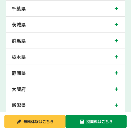
数お通いいただき、中間テスト、期末テストなどのテスト対策や高校受験・大学受
千葉県
験に向けた受験指導などを実施。
幕張本郷近くの塾・個別指導塾。幕張本郷駅（千葉県千葉市花見川区幕張本郷）周
辺の小学生・中学生・高校生の成績アップの塾・個別指導塾なら「森塾 幕張本郷
茨城県
校」へ。
千葉県千葉市の保護者の方や生徒さんにクチコミで絶大な評価をいただいている個
群馬県
別指導塾です。
幕張本郷校の住所は千葉県千葉市花見川区幕張本郷。周辺には三菱UFJ銀行や幕張
本郷駅前交番などがございます。幕張本郷駅徒歩1分に位置する塾・個別指導塾で
す。幕張本郷校は地域の評判を呼び、幕張本郷駅はもちろん、近隣の幕張駅や津田
栃木県
沼駅にお住まいの方からも続々お問い合わせいただいております。無料体験受付中
です！
静岡県
大阪府
新潟県
無料体験は
こちら
授業料は
こちら