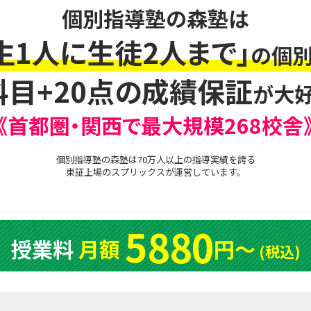
個別指導塾の森塾は
生1人に生徒2人まで」
の個別
科目+20点の成績保証
が大好
《首都圏・関西で最大規模268校舎
個別指導塾の森塾は70万人以上の指導実績を誇る
東証上場の
スプリックス
が運営しています。
5880
授業料
月額
円〜
(税込)