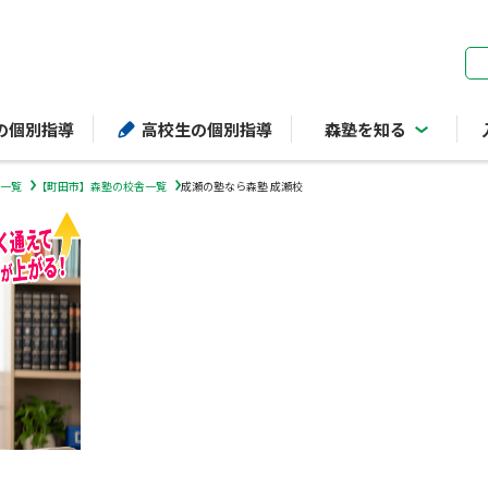
ページの本文へ
の個別指導
高校生の個別指導
森塾を知る
一覧
【町田市】森塾の校舎一覧
成瀬の塾なら森塾 成瀬校