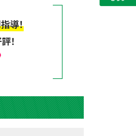
指導！
評！
》