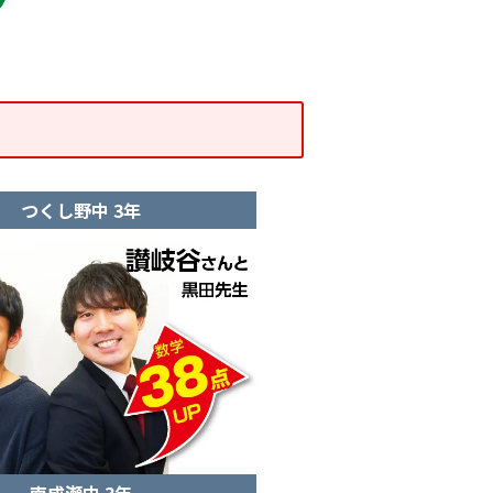
つくし野中 3年
南成瀬中 3年