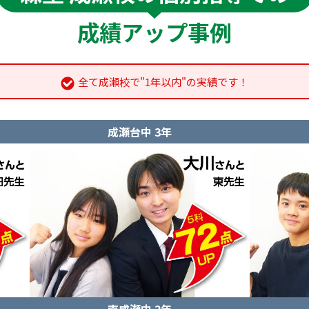
成績アップ事例
全て成瀬校で"1年以内"の実績です！
成瀬台中 3年
南成瀬中 2年