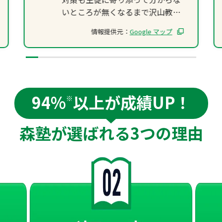
いところが無くなるまで沢山教え
て貰えました。
情報提供元：
Google マップ
94%
以上が成績UP！
※
森塾が選ばれる
3つの理由