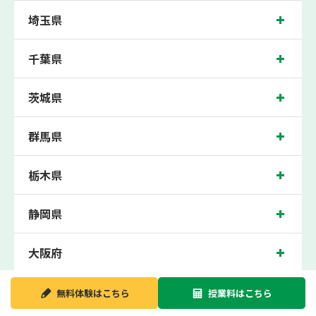
せんげん台校では、千間台小学校、武里西小学校、武里南小学校、大袋北小学校、
埼玉県
桜井小学校の各小学校や、千間台中学校、平方中学校、越谷北中学校、北陽中学
校、春日部南中学校、武里中学校の各中学校の生徒さん、越谷西高校、越谷東高
校、浦和学院高校の各高校の生徒さんに多数お通いいただき、中間テスト、期末テ
千葉県
ストなどのテスト対策や高校受験・大学受験に向けた受験指導などを実施。
せんげん台近くの塾・個別指導塾。埼玉県越谷市の小学生・中学生・高校生の成績
アップの塾・個別指導塾なら「森塾 せんげん台校」へ。
茨城県
埼玉県越谷市の保護者の方や生徒さんにクチコミで絶大な評価をいただいている個
別指導塾です。
群馬県
せんげん台校の住所は埼玉県越谷市。周辺には安楽亭やカワチなどがございます。
東武せんげん台駅から徒歩2分に位置する塾・個別指導塾です。せんげん台校は地
域の評判を呼び、せんげん台駅はもちろん、近隣の大袋駅や武里駅からもお通いい
ただいております。無料体験受付中です！
栃木県
静岡県
大阪府
新潟県
無料体験は
こちら
授業料は
こちら