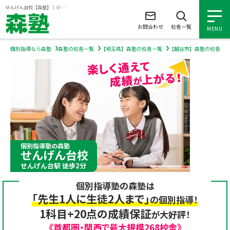
ページの本文へ
せんげん台校【森塾】｜小学生・中学生・高校生の個別指導塾・学習塾
お問合わせ
校舎一覧
MENU
個別指導なら森塾
森塾の校舎一覧
【埼玉県】森塾の校舎一覧
【越谷市】森塾の校舎一
小学生の個別指導
中学生の個別指導
高校生の個別指導
個別指導塾の森塾
せんげん台校
森塾を知る
せんげん台駅 徒歩2分
個別指導塾の森塾は
森塾を知る トップ
入塾について
「先生1人に生徒2人まで」
の個別指導！
1科目+20点の成績保証
が大好評！
森塾の想い
入塾について トップ
よくあるご質問
《首都圏・関西で最大規模268校舎》