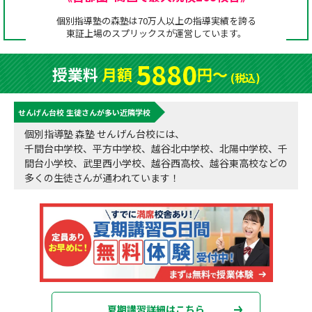
成績アップをかなえる！森塾メソッド
個別指導塾の森塾は70万人以上の指導実績を誇る
塾の選び方
東証上場の
スプリックス
が運営しています。
お電話はこちら
森塾の授業料について
入塾までの流れ
5880
授業料
月額
円〜
0120-602-607
(税込)
子と親のお悩み別！なぜ？どうして？森塾！
無料体験授業について
せんげん台校 生徒さんが多い近隣学校
授業料等お問合わせはこちら
数字でなるほど！森塾
森塾のお得なキャンペーン・割引制度
個別指導塾 森塾 せんげん台校には、
千間台中学校、平方中学校、越谷北中学校、北陽中学校、千
動画でわかる！森塾
校舎一覧
間台小学校、武里西小学校、越谷西高校、越谷東高校などの
多くの生徒さんが通われています！
夏期講習詳細はこちら