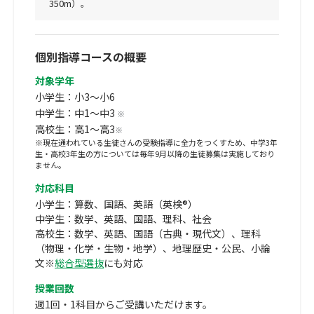
350m）。
個別指導コースの概要
対象学年
小学生：小3～小6
中学生：中1～中3
※
高校生：高1～高3
※
※現在通われている生徒さんの受験指導に全力をつくすため、中学3年
生・高校3年生の方については毎年9月以降の生徒募集は実施しており
ません。
対応科目
小学生：算数、国語、英語（英検®）
中学生：数学、英語、国語、理科、社会
高校生：数学、英語、国語（古典・現代文）、理科
（物理・化学・生物・地学）、地理歴史・公民、小論
文※
総合型選抜
にも対応
授業回数
週1回・1科目からご受講いただけます。