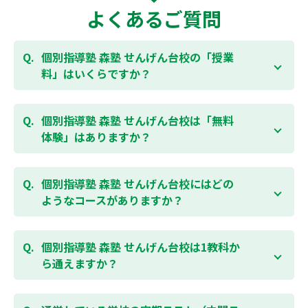
よくあるご質問
個別指導塾 森塾 せんげん台校の「授業
料」はいくらですか？
お子様の学年やご状況、校舎によって変わりますの
で、以下より、お気軽にお問合わせください。個別指
個別指導塾 森塾 せんげん台校は「無料
導塾 森塾の授業料は
こちらのページ
よりお問合わせく
体験」はありますか？
ださい。自動返信メールで【すぐ】にご確認いただけ
ます。
通常期には最大1ヶ月の無料体験を受付しておりま
す。また、春休み、夏休み、冬休みの講習では「4日
個別指導塾 森塾 せんげん台校にはどの
間～5日間の無料体験」授業を受けていただくことが
ようなコースがありますか？
可能です。個別指導塾 森塾 せんげん台校の無料体験に
ついては
こちらのページ
より簡単にお問合わせいただ
個別指導塾 森塾 せんげん台校では、小学生・中学
けます。
生・高校生のコースがあり、それぞれ学校のテストの
個別指導塾 森塾 せんげん台校は1教科か
点数アップを目的としたコースとなっております。そ
ら通えますか？
の他、小学生用の英検®対策や、基礎学力を身につけ
るDOJOなど、オプションコースのご用意もあります
はい、1教科、週1日から受講いただけます。自分から
ので、詳細は校舎にお問合わせください。
勉強できる習慣をつけるために最初は1から2教科での