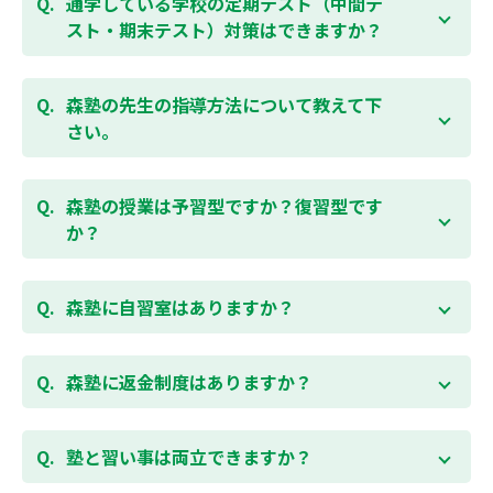
通学している学校の定期テスト（中間テ
受講をおすすめしております。まずはお気軽にご相談
スト・期末テスト）対策はできますか？
お問合わせはこちら
ください。
お子様お一人おひとりの学校進度やテスト範囲にあわ
ご相談（お問合わせ）はこちら
せて授業をすすめますので、定期テスト対策に繋がり
森塾の先生の指導方法について教えて下
ます。森塾では、テスト直前に自分の予定にあわせ
さい。
て、テスト対策授業の追加ができます。 受講中の科目
はもちろん、普段習っていない科目（理科・社会な
「質量ともに日本一」と自負する研修制度を受け、知
ど）も可能です。 普段忙しくてなかなか手が回らない
識や教え方を習得した先生が、一人ひとりの能力、個
森塾の授業は予習型ですか？復習型です
科目も、テスト前に集中して対策できると好評です。
性に合わせて個別指導いたします。先生とお子様の相
か？
性を大切にするために、相性が合わなければ先生変更
できる「先生変更制度」をご用意しております。
春期・夏期等の講習以外では森塾の授業は学校で習っ
たところを教える「復習型授業」ではなく、塾で習っ
森塾に自習室はありますか？
てから学校で習う「予習型授業」です。塾で勉強した
後に学校の授業を聞くので、よくわかり、授業を聞く
各校舎に完備しています。
のが楽しくなります。
空いている時間があれば、学校の授業の予習や宿題、
森塾に返金制度はありますか？
勉強が楽しくなるとテストの成績が上がり、テストの
テスト前の勉強などに、いつでもご利用いただくこと
点数が上がると、もっと勉強が楽しくなります。楽し
ができます（無料）。
森塾では保護者様に「安心して」入塾をご検討いただ
くて成績が上がる個別指導塾「森塾」で中学生のお子
くために、ご入塾後4回授業を受けられるまでに入塾
塾と習い事は両立できますか？
様の成績アップを目指しましょう！まずは無料授業体
をキャンセルされた場合は、すでに納入していただい
験を！