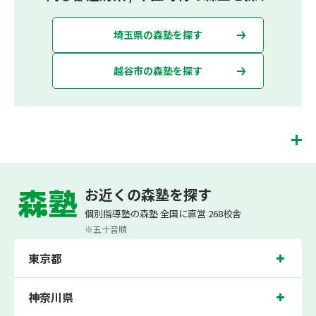
埼玉県の森塾を探す
越谷市の森塾を探す
せんげん台校は、（株）スプリックスが運営する「先生１人に生徒２人まで」で
「保護者の方にも安心の授業料」の塾・個別指導塾です。 せんげん台校では、小学
お近くの森塾を探す
生は3科目（算数・英語・国語）[個別]とDOJO[集団]、中学生は5科目（数学・英
語・国語・理科・社会）、高校生は7科目（数学・英語・国語[古典・現代文]・理
個別指導塾の森塾 全国に直営 268校舎
科[物理・化学・生物・地学]・地理歴史・公民・小論文）を提供しています。
※五十音順
また、個別指導塾「森塾」では「成績保証制度」を提供しており、高校生の入塾後
2学期以内に、学校の定期テスト（中間・期末テスト）で、必ず1回以上『60点未
東京都
満でご入塾の場合、受講科目が1科目で+20点以上。60点以上でご入塾の場合、そ
の科目が80点以上』になることを保証します。もし以上の基準を超えて学校成績が
上がらなければ、3学期目の対象科目授業料を全額免除し、1学期間無料で指導させ
ていただきます。＊定期テストの一科目あたりの満点数が100点でない地域では、
神奈川県
100点満点に換算した場合の上記 記載点数相当の内容を保証させていただきます。