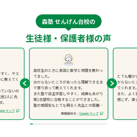
森塾 せんげん台校の
生徒様・保護者様の声
高校生のときに英語と数学と物理を教わっ
やすく、テス
てました。
とても暖か
身に教えてく
分からないところがあったら理解できるま
からないと
で寄り添って教えてくれます。
てくれます
いていないの
また塾で自主学習しやすく、成績もあがり
また、よく
徒2人に先
第1志望校に合格することができました。
感じず、楽
す。
塾の雰囲気もとても明るく先生との距離も
ogle マップ
近いので相談しやすい環境でした。
情報提供元：
Google マップ