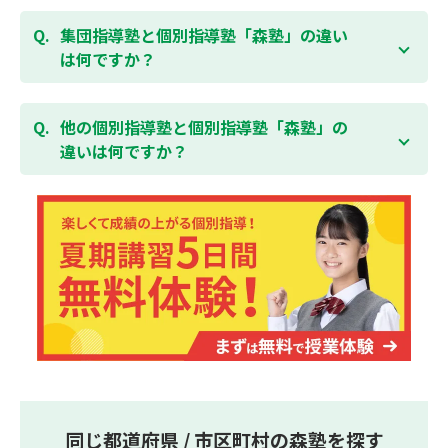
ている全ての費用（授業料、テキスト代等を含む）の
森塾は個別指導ですので、時間や曜日を自由に選択す
「全額」を返金させていただく「返金制度」をご用意
ることができます。そのため、部活やすでにお通いの
集団指導塾と個別指導塾「森塾」の違い
無料体験はこちら
しております。
習い事などと無理なく両立することができます。
は何ですか？
集団指導塾は多人数の生徒に対して授業を行う学校の
授業と似たスタイルでの指導となりますが、個別指導
他の個別指導塾と個別指導塾「森塾」の
塾の森塾は一人ひとりの学習スピードに合わせて個別
違いは何ですか？
に指導します。
個別指導塾の森塾は、「先生1人に生徒2人まで」の個
別指導で、「1科目＋20点の成績保証」が大評判の塾
です。しかも、「保護者様にも安心の授業料」で、多
くの保護者様からご好評いただいております。
同じ都道府県 / 市区町村の森塾を探す