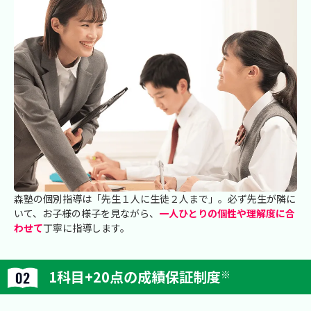
森塾の個別指導は「先生１人に生徒２人まで」。必ず先生が隣に
いて、お子様の様子を見ながら、
一人ひとりの個性や理解度に合
わせて
丁寧に指導します。
1科目+20点の成績保証制度
※