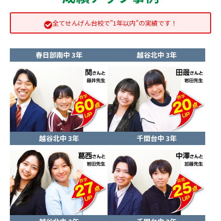
全てせんげん台校で"1年以内"の実績です！
春日部南中 3年
越谷北中 3年
越谷北中 3年
千間台中 3年