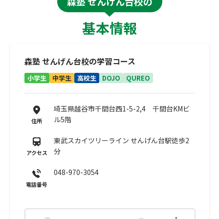
森塾 せんげん台校の
基本情報
森塾 せんげん台校の学習コース
小学生
中学生
高校生
DOJO
QUREO
埼玉県越谷市千間台西1-5-2,4 千間台KMビ
ル5階
住所
東武スカイツリーライン せんげん台駅徒歩2
分
アクセス
048-970-3054
電話番号