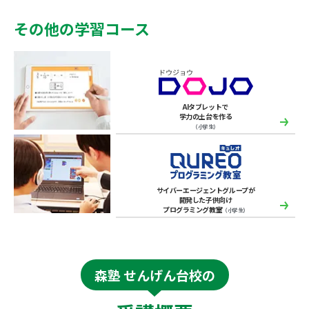
その他の学習コース
AIタブレットで
学力の土台を作る
（小学生）
サイバーエージェントグループが
開発した子供向け
プログラミング教室
（小学生）
森塾 せんげん台校の