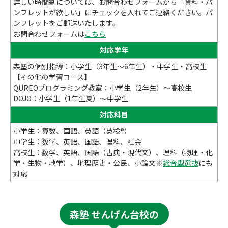
詳しい時間割については、お問合わせフォームから「資料・パ
ンフレットが欲しい」にチェックを入れてご連絡ください。パ
ンフレットをご郵送いたします。
お問合わせフォームは
こちら
対応学年
森塾の個別指導：小学生（3年生～6年生）・中学生・高校生
【その他の学習コース】
QUREOプログラミング教室：小学生（2年生）～高校生
DOJO：小学生（1年生夏）～中学生
対応科目
小学生：算数、国語、英語（英検®）
中学生：数学、英語、国語、理科、社会
高校生：数学、英語、国語（古典・現代文）、理科（物理・化
学・生物・地学）、地理歴史・公民、小論文※
総合型選抜
にも
対応
森塾 せんげん台校の