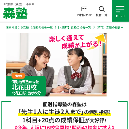
ページの本文へ
北花田校【森塾】｜小学生・中学生・高校生の個別指導塾・学習塾
お問合わせ
校舎一覧
MENU
個別指導なら森塾
森塾の校舎一覧
【大阪府】森塾の校舎一覧
【堺市】森塾の校舎一覧
小学生の個別指導
中学生の個別指導
高校生の個別指導
個別指導塾の森塾
北花田校
森塾を知る
北花田駅 徒歩5分
個別指導塾の森塾は
森塾を知る トップ
入塾について
「先生1人に生徒2人まで」
の個別指導！
1科目+20点の成績保証
が大好評！
森塾の想い
入塾について トップ
よくあるご質問
《今年、大阪に16校舎開校！関西42校舎に拡大》