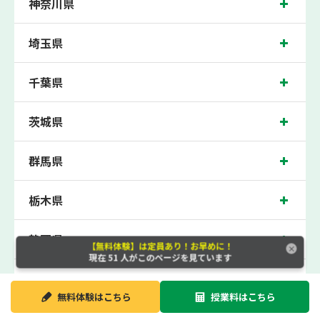
神奈川県
100点満点に換算した場合の上記 記載点数相当の内容を保証させていただきます。
北花田校では、五箇荘東小学校、五箇荘小学校、東浅香山小学校の各小学校や、五
埼玉県
箇荘中学校、金岡北中学校、長尾中学校、松原第五中学校の各中学校の生徒さん、
東住吉高校、阪南高校の各高校の生徒さんに多数お通いいただき、中間テスト、期
末テストなどのテスト対策や高校受験・大学受験に向けた受験指導などを実施。
千葉県
北花田近くの塾・個別指導塾。堺市北区の小学生・中学生・高校生の成績アップの
塾・個別指導塾なら「森塾 北花田校へ」。
茨城県
御堂筋線北花田駅徒歩5分に位置する塾・個別指導塾で、大阪府堺市北区の保護者
の方や生徒さんにクチコミで絶大な評価をいただいている個別指導塾です。北花田
校は地域の評判を呼び、北花田駅はもちろん、近隣のやからもお通いいただいてお
群馬県
ります。無料体験受付中です！
栃木県
静岡県
【無料体験】は定員あり！お早めに！
現在
51
人がこのページを見ています
大阪府
無料体験は
こちら
授業料は
こちら
新潟県