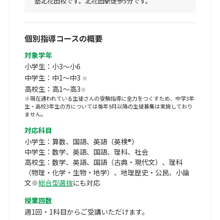
塾北花田校です。北花田駅徒歩5分です。
個別指導コースの概要
対象学年
小学生：小3～小6
中学生：中1～中3
※
高校生：高1～高3
※
※現在通われている生徒さんの受験指導に全力をつくすため、中学3年
生・高校3年生の方については毎年9月以降の生徒募集は実施しており
ません。
対応科目
小学生：算数、国語、英語（英検®）
中学生：数学、英語、国語、理科、社会
高校生：数学、英語、国語（古典・現代文）、理科
（物理・化学・生物・地学）、地理歴史・公民、小論
文※
総合型選抜
にも対応
授業回数
週1回・1科目からご受講いただけます。