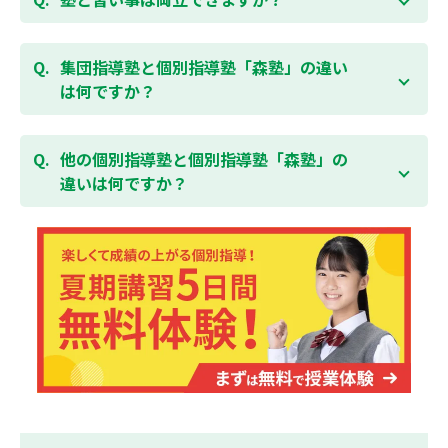
様の成績アップを目指しましょう！まずは無料授業体
をキャンセルされた場合は、すでに納入していただい
験を！
ている全ての費用（授業料、テキスト代等を含む）の
森塾は個別指導ですので、時間や曜日を自由に選択す
「全額」を返金させていただく「返金制度」をご用意
ることができます。そのため、部活やすでにお通いの
集団指導塾と個別指導塾「森塾」の違い
無料体験はこちら
しております。
習い事などと無理なく両立することができます。
は何ですか？
集団指導塾は多人数の生徒に対して授業を行う学校の
授業と似たスタイルでの指導となりますが、個別指導
他の個別指導塾と個別指導塾「森塾」の
塾の森塾は一人ひとりの学習スピードに合わせて個別
違いは何ですか？
に指導します。
個別指導塾の森塾は、「先生1人に生徒2人まで」の個
別指導で、「1科目＋20点の成績保証」が大評判の塾
です。しかも、「保護者様にも安心の授業料」で、多
くの保護者様からご好評いただいております。