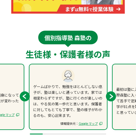
個別指導塾 森塾の
生徒様・保護者様の声
ゲームばかりで、勉強をほとんどしない息
最初は塾に
子が、塾は楽しいと通っています。家では
親身になって
際森塾に入
相変わらずですが、塾に行くのが楽しいの
識が変わった
て苦手で定
は、やる気の第一歩だと思います。保護者
学が81点
に対してもとても丁寧で、塾の様子がわか
と思ってい
ogle マップ
るのも、安心出来ます。
情報提供元：
Google マップ