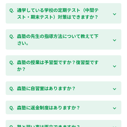
など、オプションコースのご用意もありますので、詳
はい、1教科、週1日から受講いただけます。自分から
細は校舎にお問合わせください。
勉強できる習慣をつけるために最初は1から2教科での
通学している学校の定期テスト（中間テ
受講をおすすめしております。まずはお気軽にご相談
スト・期末テスト）対策はできますか？
お問合わせはこちら
ください。
お子様お一人おひとりの学校進度やテスト範囲にあわ
ご相談（お問合わせ）はこちら
せて授業をすすめますので、定期テスト対策に繋がり
森塾の先生の指導方法について教えて下
ます。森塾では、テスト直前に自分の予定にあわせ
さい。
て、テスト対策授業の追加ができます。 受講中の科目
はもちろん、普段習っていない科目（理科・社会な
「質量ともに日本一」と自負する研修制度を受け、知
ど）も可能です。 普段忙しくてなかなか手が回らない
識や教え方を習得した先生が、一人ひとりの能力、個
森塾の授業は予習型ですか？復習型です
科目も、テスト前に集中して対策できると好評です。
性に合わせて個別指導いたします。先生とお子様の相
か？
性を大切にするために、相性が合わなければ先生変更
できる「先生変更制度」をご用意しております。
春期・夏期等の講習以外では森塾の授業は学校で習っ
たところを教える「復習型授業」ではなく、塾で習っ
森塾に自習室はありますか？
てから学校で習う「予習型授業」です。塾で勉強した
後に学校の授業を聞くので、よくわかり、授業を聞く
各校舎に完備しています。
のが楽しくなります。
空いている時間があれば、学校の授業の予習や宿題、
森塾に返金制度はありますか？
勉強が楽しくなるとテストの成績が上がり、テストの
テスト前の勉強などに、いつでもご利用いただくこと
点数が上がると、もっと勉強が楽しくなります。楽し
ができます（無料）。
森塾では保護者様に「安心して」入塾をご検討いただ
くて成績が上がる個別指導塾「森塾」で中学生のお子
くために、ご入塾後4回授業を受けられるまでに入塾
塾と習い事は両立できますか？