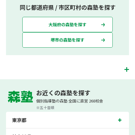
同じ都道府県 / 市区町村の森塾を探す
大阪府の森塾を探す
堺市の森塾を探す
北花田校は、（株）スプリックスが運営する「先生１人に生徒２人まで」で「保護
者の方にも安心の授業料」の塾・個別指導塾です。 北花田校では、小学生は3科目
お近くの森塾を探す
（算数・英語・国語）[個別]とDOJO[集団]、中学生は5科目（数学・英語・国語・
理科・社会）、高校生は7科目（数学・英語・国語[古典・現代文]・理科[物理・化
個別指導塾の森塾 全国に直営 268校舎
学・生物・地学]・地理歴史・公民・小論文）を提供しています。
※五十音順
また、個別指導塾「森塾」では「成績保証制度」を提供しており、高校生の入塾後
2学期以内に、学校の定期テスト（中間・期末テスト）で、必ず1回以上『60点未
東京都
満でご入塾の場合、受講科目が1科目で+20点以上。60点以上でご入塾の場合、そ
の科目が80点以上』になることを保証します。もし以上の基準を超えて学校成績が
上がらなければ、3学期目の対象科目授業料を全額免除し、1学期間無料で指導させ
ていただきます。＊定期テストの一科目あたりの満点数が100点でない地域では、