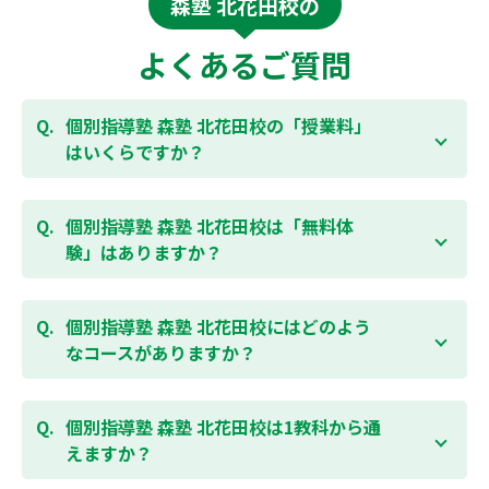
森塾 北花田校の
よくあるご質問
個別指導塾 森塾 北花田校の「授業料」
はいくらですか？
お子様の学年やご状況、校舎によって変わりますの
で、以下より、お気軽にお問合わせください。個別指
個別指導塾 森塾 北花田校は「無料体
導塾 森塾の授業料は
こちらのページ
よりお問合わせく
験」はありますか？
ださい。自動返信メールで【すぐ】にご確認いただけ
ます。
通常期には最大1ヶ月の無料体験を受付しておりま
す。また、春休み、夏休み、冬休みの講習では「4日
個別指導塾 森塾 北花田校にはどのよう
間～5日間の無料体験」授業を受けていただくことが
なコースがありますか？
可能です。個別指導塾 森塾 北花田校の無料体験につい
ては
こちらのページ
より簡単にお問合わせいただけま
個別指導塾 森塾 北花田校では、小学生・中学生・高
す。
校生のコースがあり、それぞれ学校のテストの点数ア
個別指導塾 森塾 北花田校は1教科から通
ップを目的としたコースとなっております。その他、
えますか？
小学生用の英検®対策や、基礎学力を身につけるDOJO