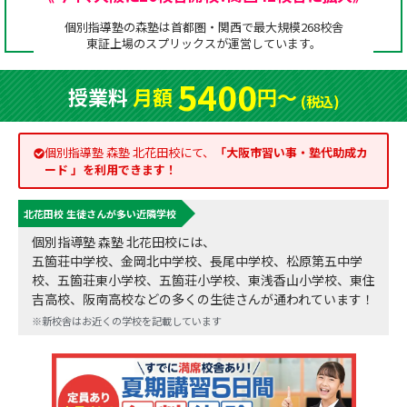
成績アップをかなえる！森塾メソッド
個別指導塾の森塾は首都圏・関西で最大規模268校舎
塾の選び方
東証上場の
スプリックス
が運営しています。
お電話はこちら
森塾の授業料について
入塾までの流れ
5400
授業料
月額
円〜
0120-602-607
(税込)
子と親のお悩み別！なぜ？どうして？森塾！
無料体験授業について
授業料等お問合わせはこちら
個別指導塾 森塾 北花田校にて、
「
大阪市習い事・塾代助成カ
数字でなるほど！森塾
森塾のお得なキャンペーン・割引制度
ード
」を利用できます！
動画でわかる！森塾
校舎一覧
北花田校 生徒さんが多い近隣学校
個別指導塾 森塾 北花田校には、
五箇荘中学校、金岡北中学校、長尾中学校、松原第五中学
校、五箇荘東小学校、五箇荘小学校、東浅香山小学校、東住
吉高校、阪南高校などの多くの生徒さんが通われています！
※新校舎はお近くの学校を記載しています