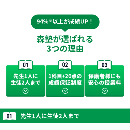
94%
※
以上が成績UP！
森塾が選ばれる
3つの理由
先生1人に生徒2人まで