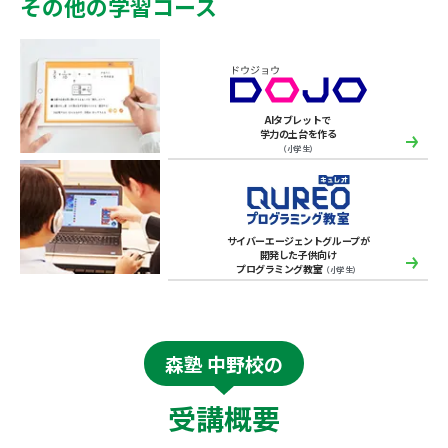
その他の学習コース
AIタブレットで
学力の土台を作る
（小学生）
サイバーエージェントグループが
開発した子供向け
プログラミング教室
（小学生）
森塾 中野校の
受講概要