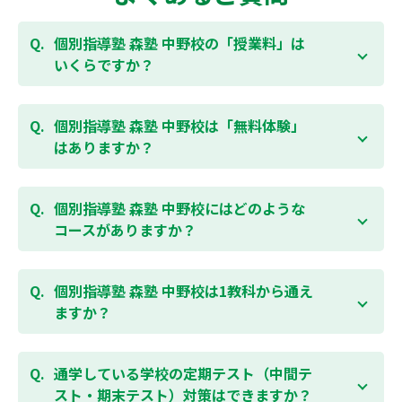
個別指導塾 森塾 中野校の「授業料」は
いくらですか？
お子様の学年やご状況、校舎によって変わりますの
で、以下より、お気軽にお問合わせください。個別指
個別指導塾 森塾 中野校は「無料体験」
導塾 森塾の授業料は
こちらのページ
よりお問合わせく
はありますか？
ださい。自動返信メールで【すぐ】にご確認いただけ
ます。
通常期には最大1ヶ月の無料体験を受付しておりま
す。また、春休み、夏休み、冬休みの講習では「4日
個別指導塾 森塾 中野校にはどのような
間～5日間の無料体験」授業を受けていただくことが
コースがありますか？
可能です。個別指導塾 森塾 中野校の無料体験について
は
こちらのページ
より簡単にお問合わせいただけま
個別指導塾 森塾 中野校では、小学生・中学生・高校
す。
生のコースがあり、それぞれ学校のテストの点数アッ
個別指導塾 森塾 中野校は1教科から通え
プを目的としたコースとなっております。その他、小
ますか？
学生用の英検®対策や、基礎学力を身につけるDOJOな
ど、オプションコースのご用意もありますので、詳細
はい、1教科、週1日から受講いただけます。自分から
は校舎にお問合わせください。
勉強できる習慣をつけるために最初は1から2教科での
通学している学校の定期テスト（中間テ
受講をおすすめしております。まずはお気軽にご相談
スト・期末テスト）対策はできますか？
お問合わせはこちら