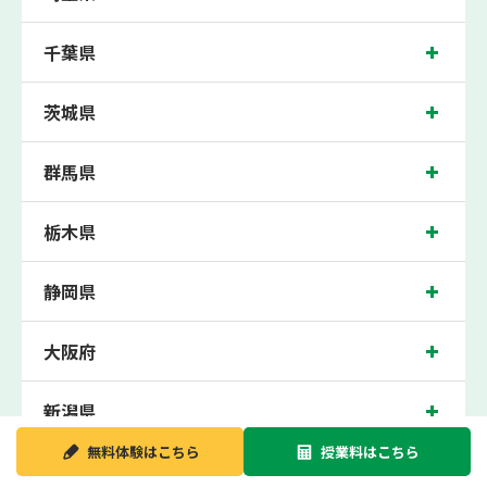
生徒さん、井草高校、武蔵丘高校の各高校の生徒さんに多数お通いいただき、中間
テスト、期末テストなどのテスト対策や高校受験・大学受験に向けた受験指導など
千葉県
を実施。
中野近くの塾・個別指導塾。中野駅（東京都中野区中野）周辺の小学生・中学生・
高校生の成績アップの塾・個別指導塾なら「森塾 中野校」へ。
茨城県
中野校の住所は東京都中野区中野。周辺には中野サンプラザや中野ブロードウェイ
などがございます。JR中央線（快速）・中央・総武線、東京メトロ東西線 中野駅
群馬県
徒歩4分に位置する塾・個別指導塾です。中野校は、中野駅はもちろん、近隣の東
中野駅や新中野駅にお住まいの方からも続々お問合わせいただいております。無料
体験受付中です！
栃木県
静岡県
大阪府
新潟県
無料体験は
こちら
授業料は
こちら