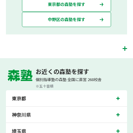
東京都の森塾を探す
中野区の森塾を探す
中野校は、（株）スプリックスが運営する「先生１人に生徒２人まで」で「保護者
の方にも安心の授業料」の塾・個別指導塾です。 中野校では、小学生は3科目（算
お近くの森塾を探す
数・英語・国語）[個別]とDOJO[集団]、中学生は5科目（数学・英語・国語・理
科・社会）、高校生は7科目（数学・英語・国語[古典・現代文]・理科[物理・化
個別指導塾の森塾 全国に直営 268校舎
学・生物・地学]・地理歴史・公民・小論文）を提供しています。
※五十音順
また、個別指導塾「森塾」では「成績保証制度」を提供しており、高校生の入塾後
2学期以内に、学校の定期テスト（中間・期末テスト）で、必ず1回以上『60点未
東京都
満でご入塾の場合、受講科目が1科目で+20点以上。60点以上でご入塾の場合、そ
の科目が80点以上』になることを保証します。もし以上の基準を超えて学校成績が
上がらなければ、3学期目の対象科目授業料を全額免除し、1学期間無料で指導させ
ていただきます。＊定期テストの一科目あたりの満点数が100点でない地域では、
神奈川県
100点満点に換算した場合の上記 記載点数相当の内容を保証させていただきます。
中野校では、平和の森小学校、桃園第二小学校、桃花小学校の各小学校や、中野中
埼玉県
学校、中野第二中学校、明和中学校、中野第五中学校、中野東中学校の各中学校の