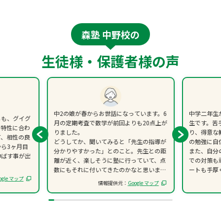
森塾 中野校の
生徒様・保護者様の声
中2の娘が春からお世話になっています。6
中学二年生
らも、グイグ
月の定期考査で数学が前回よりも20点上が
生です。苦
の特性に合わ
りました。
り、得意な
て、相性の良
どうしてか、聞いてみると「先生の指導が
の勉強に自
ら3ヶ月目
分かりやすかった」とのこと。先生との距
また、自分
伸ばす事が出
離が近く、楽しそうに塾に行っていて、点
での対策も
数にもそれに付いてきたのかなと思いま
ートも手厚
ogle マップ
す。
とても合っ
情報提供元：
Google マップ
ていただい