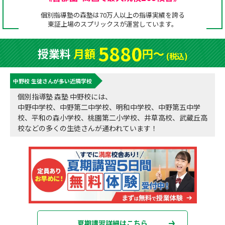
成績アップをかなえる！森塾メソッド
個別指導塾の森塾は70万人以上の指導実績を誇る
塾の選び方
東証上場の
スプリックス
が運営しています。
お電話はこちら
森塾の授業料について
入塾までの流れ
5880
授業料
月額
円〜
0120-602-607
(税込)
子と親のお悩み別！なぜ？どうして？森塾！
無料体験授業について
中野校 生徒さんが多い近隣学校
授業料等お問合わせはこちら
数字でなるほど！森塾
森塾のお得なキャンペーン・割引制度
個別指導塾 森塾 中野校には、
中野中学校、中野第二中学校、明和中学校、中野第五中学
動画でわかる！森塾
校舎一覧
校、平和の森小学校、桃園第二小学校、井草高校、武蔵丘高
校などの多くの生徒さんが通われています！
夏期講習詳細はこちら