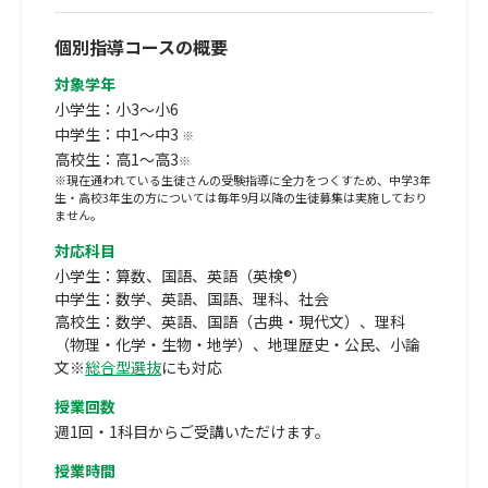
個別指導コースの概要
対象学年
小学生：小3～小6
中学生：中1～中3
※
高校生：高1～高3
※
※現在通われている生徒さんの受験指導に全力をつくすため、中学3年
生・高校3年生の方については毎年9月以降の生徒募集は実施しており
ません。
対応科目
小学生：算数、国語、英語（英検®）
中学生：数学、英語、国語、理科、社会
高校生：数学、英語、国語（古典・現代文）、理科
（物理・化学・生物・地学）、地理歴史・公民、小論
文※
総合型選抜
にも対応
授業回数
週1回・1科目からご受講いただけます。
授業時間