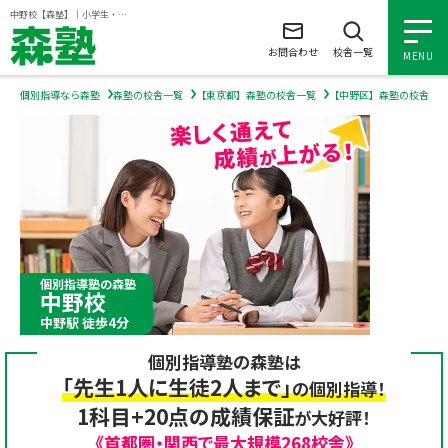
ページの本文へ
中野校【森塾】｜小学生・中学生・高校生の個別指導塾・学習塾
お問合わせ
校舎一覧
MENU
個別指導なら森塾
森塾の校舎一覧
【東京都】森塾の校舎一覧
【中野区】森塾の校舎一
小学生の個別指導
中学生の個別指導
高校生の個別指導
個別指導塾の森塾
中野校
森塾を知る
中野駅 徒歩4分
個別指導塾の森塾は
森塾を知る トップ
入塾について
「先生1人に生徒2人まで」
の個別指導！
1科目+20点の成績保証
が大好評！
森塾の想い
入塾について トップ
よくあるご質問
《首都圏・関西で最大規模268校舎》