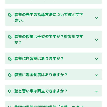
ください。
お子様お一人おひとりの学校進度やテスト範囲にあわ
ご相談（お問合わせ）はこちら
せて授業をすすめますので、定期テスト対策に繋がり
森塾の先生の指導方法について教えて下
ます。森塾では、テスト直前に自分の予定にあわせ
さい。
て、テスト対策授業の追加ができます。 受講中の科目
はもちろん、普段習っていない科目（理科・社会な
「質量ともに日本一」と自負する研修制度を受け、知
ど）も可能です。 普段忙しくてなかなか手が回らない
識や教え方を習得した先生が、一人ひとりの能力、個
森塾の授業は予習型ですか？復習型です
科目も、テスト前に集中して対策できると好評です。
性に合わせて個別指導いたします。先生とお子様の相
か？
性を大切にするために、相性が合わなければ先生変更
できる「先生変更制度」をご用意しております。
春期・夏期等の講習以外では森塾の授業は学校で習っ
たところを教える「復習型授業」ではなく、塾で習っ
森塾に自習室はありますか？
てから学校で習う「予習型授業」です。塾で勉強した
後に学校の授業を聞くので、よくわかり、授業を聞く
各校舎に完備しています。
のが楽しくなります。
空いている時間があれば、学校の授業の予習や宿題、
森塾に返金制度はありますか？
勉強が楽しくなるとテストの成績が上がり、テストの
テスト前の勉強などに、いつでもご利用いただくこと
点数が上がると、もっと勉強が楽しくなります。楽し
ができます（無料）。
森塾では保護者様に「安心して」入塾をご検討いただ
くて成績が上がる個別指導塾「森塾」で中学生のお子
くために、ご入塾後4回授業を受けられるまでに入塾
塾と習い事は両立できますか？
様の成績アップを目指しましょう！まずは無料授業体
をキャンセルされた場合は、すでに納入していただい
験を！
ている全ての費用（授業料、テキスト代等を含む）の
森塾は個別指導ですので、時間や曜日を自由に選択す
「全額」を返金させていただく「返金制度」をご用意
ることができます。そのため、部活やすでにお通いの
集団指導塾と個別指導塾「森塾」の違い