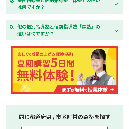
無料体験はこちら
しております。
習い事などと無理なく両立することができます。
は何ですか？
集団指導塾は多人数の生徒に対して授業を行う学校の
授業と似たスタイルでの指導となりますが、個別指導
他の個別指導塾と個別指導塾「森塾」の
塾の森塾は一人ひとりの学習スピードに合わせて個別
違いは何ですか？
に指導します。
個別指導塾の森塾は、「先生1人に生徒2人まで」の個
別指導で、「1科目＋20点の成績保証」が大評判の塾
です。しかも、「保護者様にも安心の授業料」で、多
くの保護者様からご好評いただいております。
同じ都道府県 / 市区町村の森塾を探す