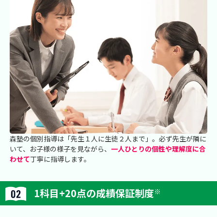
森塾の個別指導は「先生１人に生徒２人まで」。必ず先生が隣に
いて、お子様の様子を見ながら、
一人ひとりの個性や理解度に合
わせて
丁寧に指導します。
1科目+20点の成績保証制度
※