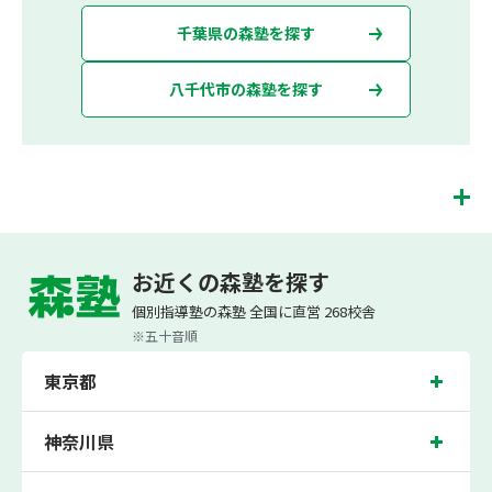
千葉県の森塾を探す
八千代市の森塾を探す
八千代中央校は、（株）スプリックスが運営する「先生１人に生徒２人まで」で
「保護者の方にも安心の授業料」の塾・個別指導塾です。 八千代中央校では、小学
お近くの森塾を探す
生は3科目（算数・英語・国語）[個別]とDOJO[集団]、中学生は5科目（数学・英
語・国語・理科・社会）、高校生は7科目（数学・英語・国語[古典・現代文]・理
個別指導塾の森塾 全国に直営 268校舎
科[物理・化学・生物・地学]・地理歴史・公民・小論文）を提供しています。
※五十音順
また、個別指導塾「森塾」では「成績保証制度」を提供しており、高校生の入塾後
2学期以内に、学校の定期テスト（中間・期末テスト）で、必ず1回以上『60点未
東京都
満でご入塾の場合、受講科目が1科目で+20点以上。60点以上でご入塾の場合、そ
の科目が80点以上』になることを保証します。もし以上の基準を超えて学校成績が
上がらなければ、3学期目の対象科目授業料を全額免除し、1学期間無料で指導させ
ていただきます。＊定期テストの一科目あたりの満点数が100点でない地域では、
神奈川県
100点満点に換算した場合の上記 記載点数相当の内容を保証させていただきます。
八千代中央校では、萱田小学校、萱田南小学校、大和田小学校、大和田西小学校の