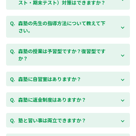
受講をおすすめしております。まずはお気軽にご相談
スト・期末テスト）対策はできますか？
お問合わせはこちら
ください。
お子様お一人おひとりの学校進度やテスト範囲にあわ
ご相談（お問合わせ）はこちら
せて授業をすすめますので、定期テスト対策に繋がり
森塾の先生の指導方法について教えて下
ます。森塾では、テスト直前に自分の予定にあわせ
さい。
て、テスト対策授業の追加ができます。 受講中の科目
はもちろん、普段習っていない科目（理科・社会な
「質量ともに日本一」と自負する研修制度を受け、知
ど）も可能です。 普段忙しくてなかなか手が回らない
識や教え方を習得した先生が、一人ひとりの能力、個
森塾の授業は予習型ですか？復習型です
科目も、テスト前に集中して対策できると好評です。
性に合わせて個別指導いたします。先生とお子様の相
か？
性を大切にするために、相性が合わなければ先生変更
できる「先生変更制度」をご用意しております。
春期・夏期等の講習以外では森塾の授業は学校で習っ
たところを教える「復習型授業」ではなく、塾で習っ
森塾に自習室はありますか？
てから学校で習う「予習型授業」です。塾で勉強した
後に学校の授業を聞くので、よくわかり、授業を聞く
各校舎に完備しています。
のが楽しくなります。
空いている時間があれば、学校の授業の予習や宿題、
森塾に返金制度はありますか？
勉強が楽しくなるとテストの成績が上がり、テストの
テスト前の勉強などに、いつでもご利用いただくこと
点数が上がると、もっと勉強が楽しくなります。楽し
ができます（無料）。
森塾では保護者様に「安心して」入塾をご検討いただ
くて成績が上がる個別指導塾「森塾」で中学生のお子
くために、ご入塾後4回授業を受けられるまでに入塾
塾と習い事は両立できますか？
様の成績アップを目指しましょう！まずは無料授業体
をキャンセルされた場合は、すでに納入していただい
験を！
ている全ての費用（授業料、テキスト代等を含む）の
森塾は個別指導ですので、時間や曜日を自由に選択す