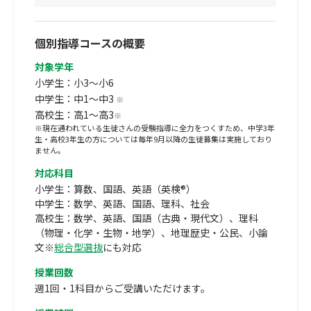
個別指導コースの概要
対象学年
小学生：小3～小6
中学生：中1～中3
※
高校生：高1～高3
※
※現在通われている生徒さんの受験指導に全力をつくすため、中学3年
生・高校3年生の方については毎年9月以降の生徒募集は実施しており
ません。
対応科目
小学生：算数、国語、英語（英検®）
中学生：数学、英語、国語、理科、社会
高校生：数学、英語、国語（古典・現代文）、理科
（物理・化学・生物・地学）、地理歴史・公民、小論
文※
総合型選抜
にも対応
授業回数
週1回・1科目からご受講いただけます。