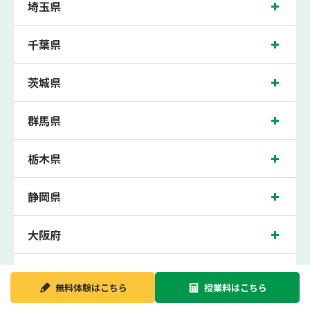
埼玉県
各小学校や、萱田中学校、大和田中学校、八千代中学校、高津中学校、東高津中学
校、村上中学校、阿蘇中学校、睦中学校の各中学校の生徒さん、八千代高校、私立
八千代松陰高校の各高校の生徒さんに多数お通いいただき、中間テスト、期末テス
千葉県
トなどのテスト対策や高校受験・大学受験に向けた受験指導などを実施。
八千代中央近くの塾・個別指導塾。千葉県八千代市ゆりのき台の小学生・中学生・
高校生の成績アップの塾・個別指導塾なら「森塾 八千代中央校」へ。
茨城県
千葉県八千代市ゆりのき台の保護者の方や生徒さんにクチコミで絶大な評価をいた
だいている個別指導塾です。
群馬県
八千代中央校の住所は千葉県八千代市ゆりのき台。周辺には八千代中央駅前交番や
八千代郵便局などがございます。東葉高速線八千代中央駅徒歩1分に位置する塾・
個別指導塾です。八千代中央校は地域の評判を呼び、八千代中央駅はもちろん、近
隣の村上駅や八千代緑が丘駅からもお通いいただいております。無料体験受付中で
栃木県
す！
静岡県
大阪府
新潟県
無料体験は
こちら
授業料は
こちら