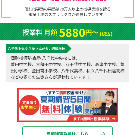
成績アップをかなえる！森塾メソッド
個別指導塾の森塾は70万人以上の指導実績を誇る
塾の選び方
東証上場の
スプリックス
が運営しています。
お電話はこちら
森塾の授業料について
入塾までの流れ
5880
授業料
月額
円〜
0120-602-607
(税込)
子と親のお悩み別！なぜ？どうして？森塾！
無料体験授業について
八千代中央校 生徒さんが多い近隣学校
授業料等お問合わせはこちら
数字でなるほど！森塾
森塾のお得なキャンペーン・割引制度
個別指導塾 森塾 八千代中央校には、
萱田中学校、大和田中学校、八千代中学校、高津中学校、萱
動画でわかる！森塾
校舎一覧
田小学校、萱田南小学校、八千代高校、私立八千代松陰高校
などの多くの生徒さんが通われています！
夏期講習詳細はこちら