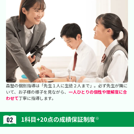
森塾の個別指導は「先生１人に生徒２人まで」。必ず先生が隣に
いて、お子様の様子を見ながら、
一人ひとりの個性や理解度に合
わせて
丁寧に指導します。
1科目+20点の成績保証制度
※