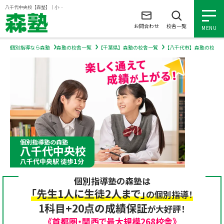
ページの本文へ
八千代中央校【森塾】｜小学生・中学生・高校生の個別指導塾・学習塾
お問合わせ
校舎一覧
MENU
個別指導なら森塾
森塾の校舎一覧
【千葉県】森塾の校舎一覧
【八千代市】森塾の校舎
小学生の個別指導
中学生の個別指導
高校生の個別指導
個別指導塾の森塾
八千代中央校
森塾を知る
八千代中央駅 徒歩1分
個別指導塾の森塾は
森塾を知る トップ
入塾について
「先生1人に生徒2人まで」
の個別指導！
1科目+20点の成績保証
が大好評！
森塾の想い
入塾について トップ
よくあるご質問
《首都圏・関西で最大規模268校舎》