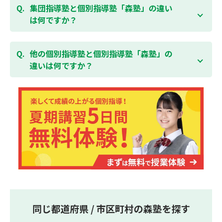
「全額」を返金させていただく「返金制度」をご用意
ることができます。そのため、部活やすでにお通いの
集団指導塾と個別指導塾「森塾」の違い
無料体験はこちら
しております。
習い事などと無理なく両立することができます。
は何ですか？
集団指導塾は多人数の生徒に対して授業を行う学校の
授業と似たスタイルでの指導となりますが、個別指導
他の個別指導塾と個別指導塾「森塾」の
塾の森塾は一人ひとりの学習スピードに合わせて個別
違いは何ですか？
に指導します。
個別指導塾の森塾は、「先生1人に生徒2人まで」の個
別指導で、「1科目＋20点の成績保証」が大評判の塾
です。しかも、「保護者様にも安心の授業料」で、多
くの保護者様からご好評いただいております。
同じ都道府県 / 市区町村の森塾を探す