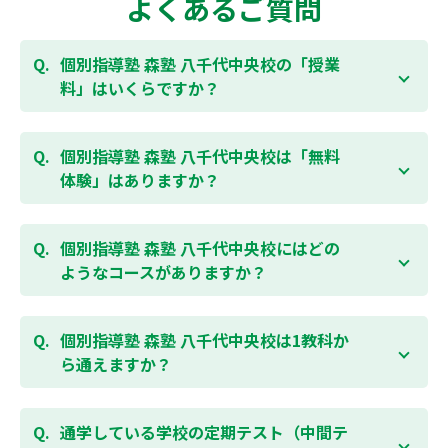
よくあるご質問
個別指導塾 森塾 八千代中央校の「授業
料」はいくらですか？
お子様の学年やご状況、校舎によって変わりますの
で、以下より、お気軽にお問合わせください。個別指
個別指導塾 森塾 八千代中央校は「無料
導塾 森塾の授業料は
こちらのページ
よりお問合わせく
体験」はありますか？
ださい。自動返信メールで【すぐ】にご確認いただけ
ます。
通常期には最大1ヶ月の無料体験を受付しておりま
す。また、春休み、夏休み、冬休みの講習では「4日
個別指導塾 森塾 八千代中央校にはどの
間～5日間の無料体験」授業を受けていただくことが
ようなコースがありますか？
可能です。個別指導塾 森塾 八千代中央校の無料体験に
ついては
こちらのページ
より簡単にお問合わせいただ
個別指導塾 森塾 八千代中央校では、小学生・中学
けます。
生・高校生のコースがあり、それぞれ学校のテストの
個別指導塾 森塾 八千代中央校は1教科か
点数アップを目的としたコースとなっております。そ
ら通えますか？
の他、小学生用の英検®対策や、基礎学力を身につけ
るDOJOなど、オプションコースのご用意もあります
はい、1教科、週1日から受講いただけます。自分から
ので、詳細は校舎にお問合わせください。
勉強できる習慣をつけるために最初は1から2教科での
通学している学校の定期テスト（中間テ