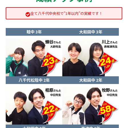
全て八千代中央校で"1年以内"の実績です！
睦中 3年
大和田中 3年
八千代松陰中 2年
大和田中 2年