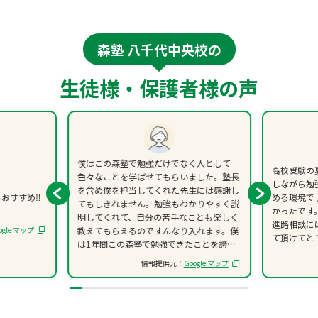
森塾 八千代中央校の
生徒様・保護者様の声
僕はこの森塾で勉強だけでなく人として
高校受験の
色々なことを学ばせてもらいました。塾長
しながら勉
を含め僕を担当してくれた先生には感謝し
おすすめ‼️
める環境で
てもしきれません。勉強もわかりやすく説
かったです
明してくれて、自分の苦手なことも楽しく
進路相談に
ogle マップ
教えてもらえるのですんなり入れます。僕
て頂けてと
は1年間この森塾で勉強できたことを誇り
に思います。
情報提供元：
Google マップ