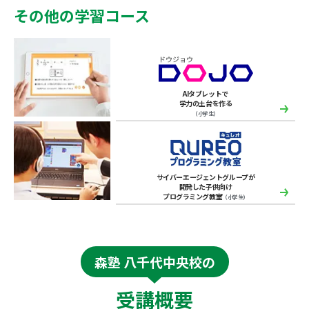
その他の学習コース
AIタブレットで
学力の土台を作る
（小学生）
サイバーエージェントグループが
開発した子供向け
プログラミング教室
（小学生）
森塾 八千代中央校の
受講概要