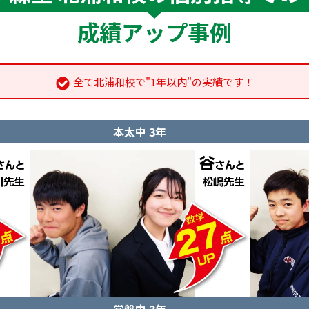
成績アップ事例
全て北浦和校で"1年以内"の実績です！
本太中 3年
常盤中 3年