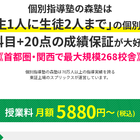
個別指導塾の森塾は
生1人に生徒2人まで」
の個別
科目+20点の成績保証
が大好
《首都圏・関西で最大規模268校舎
個別指導塾の森塾は70万人以上の指導実績を誇る
東証上場の
スプリックス
が運営しています。
5880
授業料
月額
円〜
(税込)