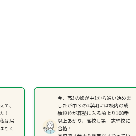
今、高3の娘が中1から通い始めま
えて、
したが中３の2学期には校内の成
た！
績順位が森塾に入る前より100番
私は居
以上あがり、高校も第一志望校に
はとて
合格！
高校では苦手な数学だけ通ってい