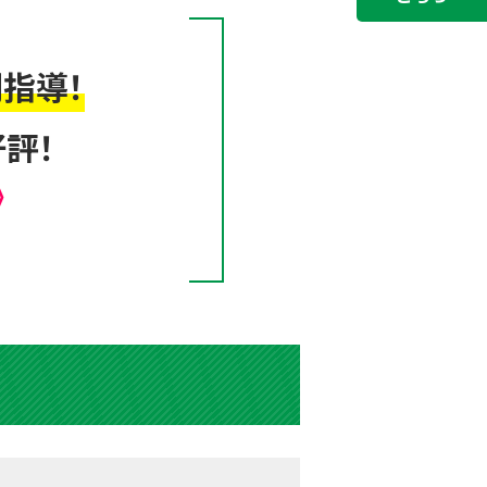
指導！
評！
》