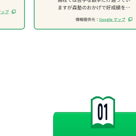
ますが森塾のおかげで好成績をと
 マップ
り続けることができています！
情報提供元：
Google マップ
やはり個別に教えてもらえるとこ
ろと選択教科以外の教科もテスト
前など相談すれば教えてもらえる
ところが良かったのだと思いま
す。