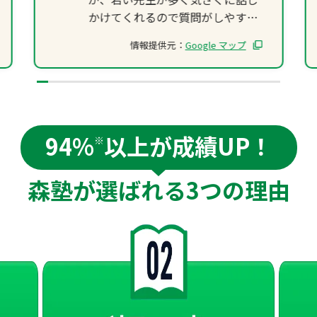
かけてくれるので質問がしやすい
とすんなり馴染んだようです。
情報提供元：
Google マップ
成績の方も入ってから2ヶ月ちょ
っとの定期テストで苦手な数学が
ぐーんとアップしました。
先生もたくさん褒めて喜んでくれ
るので、本人もやる気になり主体
94%
以上が成績UP！
的に学習するようになっていま
※
す。
また娘や親が不安に思っている点
森塾が選ばれる
3つの理由
をしっかり理解してくれ、優しく
寄り添ってアドバイスしてくれる
ところもありがたいです。
信頼できる先生とのご縁に感謝し
ています。