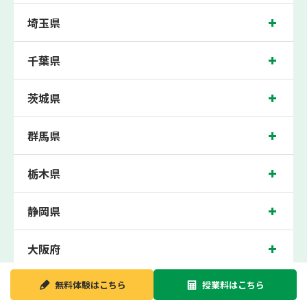
100点満点に換算した場合の上記 記載点数相当の内容を保証させていただきます。
埼玉県
千葉ニュータウン中央校では、小倉台小学校、木刈小学校、内野小学校の各小学校
や、木刈中学校、原山中学校、船穂中学校、西の原中学校の各中学校の生徒さん、
鎌ヶ谷高校、成田国際高校の各高校の生徒さんに多数お通いいただき、中間テス
千葉県
ト、期末テストなどのテスト対策や高校受験・大学受験に向けた受験指導などを実
施。
千葉ニュータウン中央近くの塾・個別指導塾。千葉県印西市中央北の小学生・中学
茨城県
生・高校生の成績アップの塾・個別指導塾なら「森塾 千葉ニュータウン中央校」
へ。
群馬県
千葉県印西市中央北の保護者の方や生徒さんにクチコミで絶大な評価をいただいて
いる個別指導塾です。
千葉ニュータウン中央校の住所は千葉県印西市中央北。周辺にはイオンモール千葉
ニュータウンや京葉銀行千葉ニュータウン支店などがございます。北総鉄道北総線
栃木県
千葉ニュータウン中央駅下車徒歩1分に位置する塾・個別指導塾です。千葉ニュー
タウン中央校は地域の評判を呼び、千葉ニュータウン中央駅はもちろん、近隣の小
室駅や印西牧の原駅周辺からもお問合わせをいただいております。無料体験受付中
静岡県
です！
大阪府
新潟県
無料体験は
こちら
授業料は
こちら