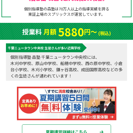
成績アップをかなえる！森塾メソッド
個別指導塾の森塾は70万人以上の指導実績を誇る
塾の選び方
東証上場の
スプリックス
が運営しています。
お電話はこちら
森塾の授業料について
入塾までの流れ
5880
授業料
月額
円〜
0120-602-607
(税込)
子と親のお悩み別！なぜ？どうして？森塾！
無料体験授業について
千葉ニュータウン中央校 生徒さんが多い近隣学校
授業料等お問合わせはこちら
数字でなるほど！森塾
森塾のお得なキャンペーン・割引制度
個別指導塾 森塾 千葉ニュータウン中央校には、
木刈中学校、原山中学校、船穂中学校、西の原中学校、小倉
動画でわかる！森塾
校舎一覧
台小学校、木刈小学校、鎌ヶ谷高校、成田国際高校などの多
くの生徒さんが通われています！
夏期講習詳細はこちら