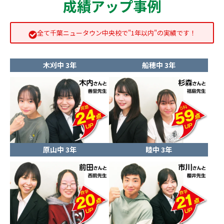
成績アップ事例
全て千葉ニュータウン中央校で"1年以内"の実績です！
木刈中 3年
船穂中 3年
原山中 3年
睦中 3年