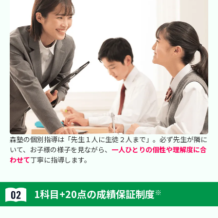
森塾の個別指導は「先生１人に生徒２人まで」。必ず先生が隣に
いて、お子様の様子を見ながら、
一人ひとりの個性や理解度に合
わせて
丁寧に指導します。
1科目+20点の成績保証制度
※