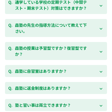
勉強できる習慣をつけるために最初は1から2教科での
通学している学校の定期テスト（中間テ
受講をおすすめしております。まずはお気軽にご相談
スト・期末テスト）対策はできますか？
お問合わせはこちら
ください。
お子様お一人おひとりの学校進度やテスト範囲にあわ
ご相談（お問合わせ）はこちら
せて授業をすすめますので、定期テスト対策に繋がり
森塾の先生の指導方法について教えて下
ます。森塾では、テスト直前に自分の予定にあわせ
さい。
て、テスト対策授業の追加ができます。 受講中の科目
はもちろん、普段習っていない科目（理科・社会な
「質量ともに日本一」と自負する研修制度を受け、知
ど）も可能です。 普段忙しくてなかなか手が回らない
識や教え方を習得した先生が、一人ひとりの能力、個
森塾の授業は予習型ですか？復習型です
科目も、テスト前に集中して対策できると好評です。
性に合わせて個別指導いたします。先生とお子様の相
か？
性を大切にするために、相性が合わなければ先生変更
できる「先生変更制度」をご用意しております。
春期・夏期等の講習以外では森塾の授業は学校で習っ
たところを教える「復習型授業」ではなく、塾で習っ
森塾に自習室はありますか？
てから学校で習う「予習型授業」です。塾で勉強した
後に学校の授業を聞くので、よくわかり、授業を聞く
各校舎に完備しています。
のが楽しくなります。
空いている時間があれば、学校の授業の予習や宿題、
森塾に返金制度はありますか？
勉強が楽しくなるとテストの成績が上がり、テストの
テスト前の勉強などに、いつでもご利用いただくこと
点数が上がると、もっと勉強が楽しくなります。楽し
ができます（無料）。
森塾では保護者様に「安心して」入塾をご検討いただ
くて成績が上がる個別指導塾「森塾」で中学生のお子
くために、ご入塾後4回授業を受けられるまでに入塾
塾と習い事は両立できますか？
様の成績アップを目指しましょう！まずは無料授業体
をキャンセルされた場合は、すでに納入していただい