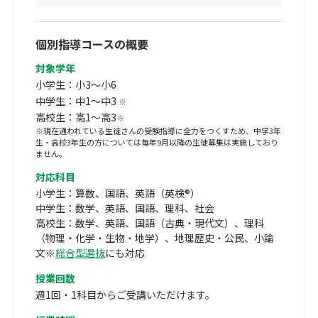
個別指導コースの概要
対象学年
小学生：小3～小6
中学生：中1～中3
※
高校生：高1～高3
※
※現在通われている生徒さんの受験指導に全力をつくすため、中学3年
生・高校3年生の方については毎年9月以降の生徒募集は実施しており
ません。
対応科目
小学生：算数、国語、英語（英検®）
中学生：数学、英語、国語、理科、社会
高校生：数学、英語、国語（古典・現代文）、理科
（物理・化学・生物・地学）、地理歴史・公民、小論
文※
総合型選抜
にも対応
授業回数
週1回・1科目からご受講いただけます。