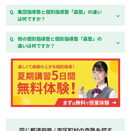
験を！
ている全ての費用（授業料、テキスト代等を含む）の
森塾は個別指導ですので、時間や曜日を自由に選択す
「全額」を返金させていただく「返金制度」をご用意
ることができます。そのため、部活やすでにお通いの
集団指導塾と個別指導塾「森塾」の違い
無料体験はこちら
しております。
習い事などと無理なく両立することができます。
は何ですか？
集団指導塾は多人数の生徒に対して授業を行う学校の
授業と似たスタイルでの指導となりますが、個別指導
他の個別指導塾と個別指導塾「森塾」の
塾の森塾は一人ひとりの学習スピードに合わせて個別
違いは何ですか？
に指導します。
個別指導塾の森塾は、「先生1人に生徒2人まで」の個
別指導で、「1科目＋20点の成績保証」が大評判の塾
です。しかも、「保護者様にも安心の授業料」で、多
くの保護者様からご好評いただいております。
同じ都道府県 / 市区町村の森塾を探す