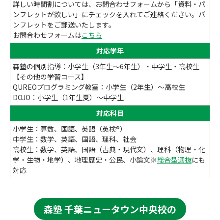
詳しい時間割については、お問合わせフォームから「資料・パ
ンフレットが欲しい」にチェックを入れてご連絡ください。パ
ンフレットをご郵送いたします。
お問合わせフォームは
こちら
対応学年
森塾の個別指導：小学生（3年生～6年生）・中学生・高校生
【その他の学習コース】
QUREOプログラミング教室：小学生（2年生）～高校生
DOJO：小学生（1年生夏）～中学生
対応科目
小学生：算数、国語、英語（英検®）
中学生：数学、英語、国語、理科、社会
高校生：数学、英語、国語（古典・現代文）、理科（物理・化
学・生物・地学）、地理歴史・公民、小論文※
総合型選抜
にも
対応
森塾 千葉ニュータウン中央校の