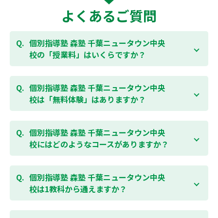
よくあるご質問
個別指導塾 森塾 千葉ニュータウン中央
校の「授業料」はいくらですか？
お子様の学年やご状況、校舎によって変わりますの
で、以下より、お気軽にお問合わせください。個別指
個別指導塾 森塾 千葉ニュータウン中央
導塾 森塾の授業料は
こちらのページ
よりお問合わせく
校は「無料体験」はありますか？
ださい。自動返信メールで【すぐ】にご確認いただけ
ます。
通常期には最大1ヶ月の無料体験を受付しておりま
す。また、春休み、夏休み、冬休みの講習では「4日
個別指導塾 森塾 千葉ニュータウン中央
間～5日間の無料体験」授業を受けていただくことが
校にはどのようなコースがありますか？
可能です。個別指導塾 森塾 千葉ニュータウン中央校の
無料体験については
こちらのページ
より簡単にお問合
個別指導塾 森塾 千葉ニュータウン中央校では、小学
わせいただけます。
生・中学生・高校生のコースがあり、それぞれ学校の
個別指導塾 森塾 千葉ニュータウン中央
テストの点数アップを目的としたコースとなっており
校は1教科から通えますか？
ます。その他、小学生用の英検®対策や、基礎学力を
身につけるDOJOなど、オプションコースのご用意も
はい、1教科、週1日から受講いただけます。自分から
ありますので、詳細は校舎にお問合わせください。