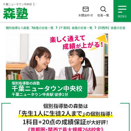
ページの本文へ
千葉ニュータウン中央校【森塾】｜小学生・中学生・高校生の個別指導塾・学習塾
お問合わせ
校舎一覧
MENU
個別指導なら森塾
森塾の校舎一覧
【千葉県】森塾の校舎一覧
【印西市】森塾の校舎一
小学生の個別指導
中学生の個別指導
高校生の個別指導
個別指導塾の森塾
千葉ニュータウン中央校
森塾を知る
千葉ニュータウン中央駅 徒歩1分
個別指導塾の森塾は
森塾を知る トップ
入塾について
「先生1人に生徒2人まで」
の個別指導！
1科目+20点の成績保証
が大好評！
森塾の想い
入塾について トップ
よくあるご質問
《首都圏・関西で最大規模268校舎》