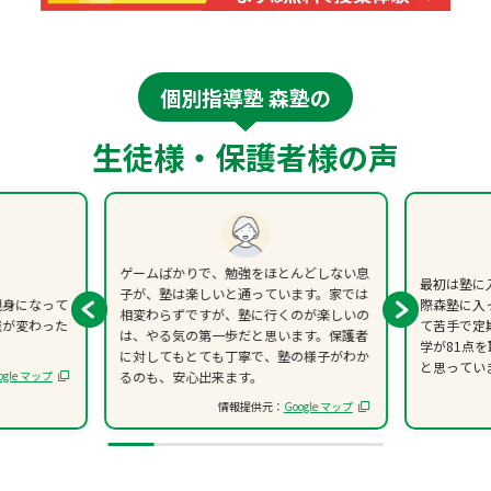
個別指導塾 森塾の
生徒様・保護者様の声
ゲームばかりで、勉強をほとんどしない息
最初は塾に
子が、塾は楽しいと通っています。家では
親身になって
際森塾に入
相変わらずですが、塾に行くのが楽しいの
識が変わった
て苦手で定
は、やる気の第一歩だと思います。保護者
学が81点
に対してもとても丁寧で、塾の様子がわか
と思ってい
ogle マップ
るのも、安心出来ます。
情報提供元：
Google マップ