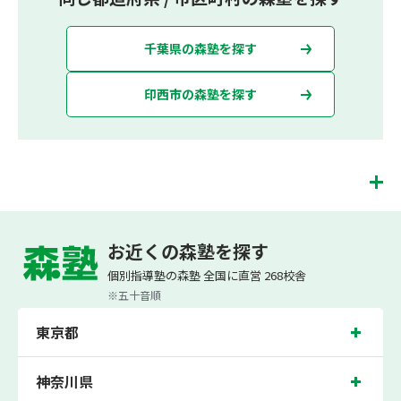
千葉県の森塾を探す
印西市の森塾を探す
千葉ニュータウン中央校は、（株）スプリックスが運営する「先生１人に生徒２人
まで」で「保護者の方にも安心の授業料」の塾・個別指導塾です。 千葉ニュータウ
お近くの森塾を探す
ン中央校では、小学生は3科目（算数・英語・国語）[個別]とDOJO[集団]、中学生
は5科目（数学・英語・国語・理科・社会）、高校生は7科目（数学・英語・国語
個別指導塾の森塾 全国に直営 268校舎
[古典・現代文]・理科[物理・化学・生物・地学]・地理歴史・公民・小論文）を提
供しています。
※五十音順
また、個別指導塾「森塾」では「成績保証制度」を提供しており、高校生の入塾後
東京都
2学期以内に、学校の定期テスト（中間・期末テスト）で、必ず1回以上『60点未
満でご入塾の場合、受講科目が1科目で+20点以上。60点以上でご入塾の場合、そ
の科目が80点以上』になることを保証します。もし以上の基準を超えて学校成績が
上がらなければ、3学期目の対象科目授業料を全額免除し、1学期間無料で指導させ
神奈川県
ていただきます。＊定期テストの一科目あたりの満点数が100点でない地域では、