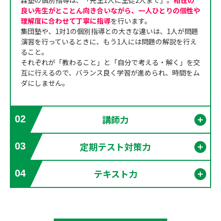
森塾の個別指導は、「先生1人に生徒2人まで」。
相性の
良い先生がとことん向き合いながら、一人ひとりの個性や
理解度に合わせて丁寧に指導
を行います。
集団塾や、1対1の個別指導との大きな違いは、1人が問題
演習を行っているときに、もう1人には問題の解説を行え
ること。
それぞれが「教わること」と「自分で考える・解く」を交
互に行えるので、バランス良く学習が進められ、時間をム
ダにしません。
講師力
02
開く
定期テスト対策力
03
開く
テキスト力
04
開く