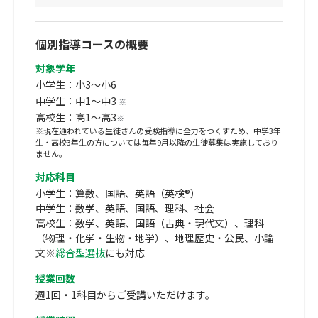
個別指導コースの概要
対象学年
小学生：小3～小6
中学生：中1～中3
※
高校生：高1～高3
※
※現在通われている生徒さんの受験指導に全力をつくすため、中学3年
生・高校3年生の方については毎年9月以降の生徒募集は実施しており
ません。
対応科目
小学生：算数、国語、英語（英検®）
中学生：数学、英語、国語、理科、社会
高校生：数学、英語、国語（古典・現代文）、理科
（物理・化学・生物・地学）、地理歴史・公民、小論
文※
総合型選抜
にも対応
授業回数
週1回・1科目からご受講いただけます。