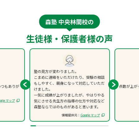
森塾 中央林間校の
生徒様・保護者様の声
塾の見方が変わりました。
こまめに連絡をいただけたり、受験の相談
もしやすく、親身になって対応していただ
いつもありが
点数が上が
けました。
一気に成績が上がりましたが、やはりやる
ogle マップ
気にさせる先生方の指導の仕方や対応など
森塾ならではのものがあると思います。
情報提供元：
Google マップ