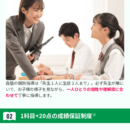
森塾の個別指導は「先生１人に生徒２人まで」。必ず先生が隣に
いて、お子様の様子を見ながら、
一人ひとりの個性や理解度に合
わせて
丁寧に指導します。
1科目+20点の成績保証制度
※