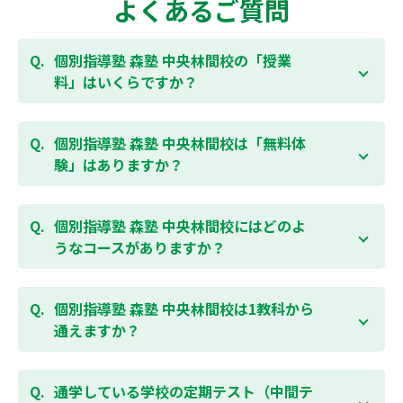
よくあるご質問
個別指導塾 森塾 中央林間校の「授業
料」はいくらですか？
お子様の学年やご状況、校舎によって変わりますの
で、以下より、お気軽にお問合わせください。個別指
個別指導塾 森塾 中央林間校は「無料体
導塾 森塾の授業料は
こちらのページ
よりお問合わせく
験」はありますか？
ださい。自動返信メールで【すぐ】にご確認いただけ
ます。
通常期には最大1ヶ月の無料体験を受付しておりま
す。また、春休み、夏休み、冬休みの講習では「4日
個別指導塾 森塾 中央林間校にはどのよ
間～5日間の無料体験」授業を受けていただくことが
うなコースがありますか？
可能です。個別指導塾 森塾 中央林間校の無料体験につ
いては
こちらのページ
より簡単にお問合わせいただけ
個別指導塾 森塾 中央林間校では、小学生・中学生・
ます。
高校生のコースがあり、それぞれ学校のテストの点数
個別指導塾 森塾 中央林間校は1教科から
アップを目的としたコースとなっております。その
通えますか？
他、小学生用の英検®対策や、基礎学力を身につける
DOJOなど、オプションコースのご用意もありますの
はい、1教科、週1日から受講いただけます。自分から
で、詳細は校舎にお問合わせください。
勉強できる習慣をつけるために最初は1から2教科での
通学している学校の定期テスト（中間テ