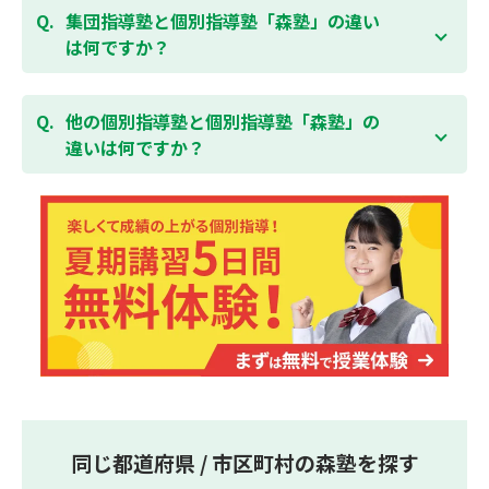
「全額」を返金させていただく「返金制度」をご用意
ることができます。そのため、部活やすでにお通いの
集団指導塾と個別指導塾「森塾」の違い
無料体験はこちら
しております。
習い事などと無理なく両立することができます。
は何ですか？
集団指導塾は多人数の生徒に対して授業を行う学校の
授業と似たスタイルでの指導となりますが、個別指導
他の個別指導塾と個別指導塾「森塾」の
塾の森塾は一人ひとりの学習スピードに合わせて個別
違いは何ですか？
に指導します。
個別指導塾の森塾は、「先生1人に生徒2人まで」の個
別指導で、「1科目＋20点の成績保証」が大評判の塾
です。しかも、「保護者様にも安心の授業料」で、多
くの保護者様からご好評いただいております。
同じ都道府県 / 市区町村の森塾を探す