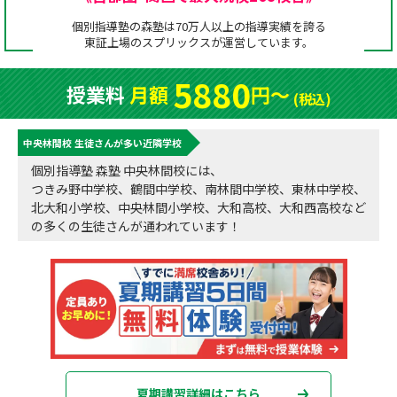
成績アップをかなえる！森塾メソッド
個別指導塾の森塾は70万人以上の指導実績を誇る
塾の選び方
東証上場の
スプリックス
が運営しています。
お電話はこちら
森塾の授業料について
入塾までの流れ
5880
授業料
月額
円〜
0120-602-607
(税込)
子と親のお悩み別！なぜ？どうして？森塾！
無料体験授業について
中央林間校 生徒さんが多い近隣学校
授業料等お問合わせはこちら
数字でなるほど！森塾
森塾のお得なキャンペーン・割引制度
個別指導塾 森塾 中央林間校には、
つきみ野中学校、鶴間中学校、南林間中学校、東林中学校、
動画でわかる！森塾
校舎一覧
北大和小学校、中央林間小学校、大和高校、大和西高校など
の多くの生徒さんが通われています！
夏期講習詳細はこちら