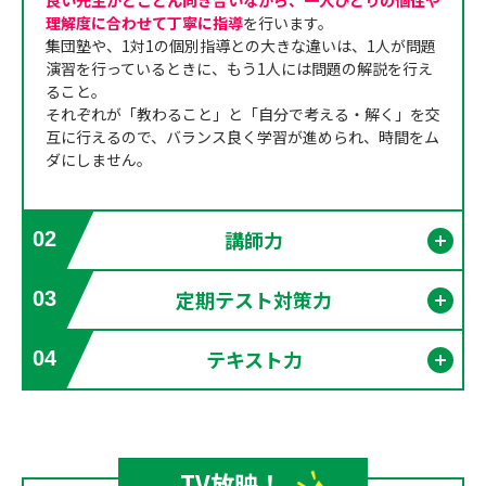
良い先生がとことん向き合いながら、一人ひとりの個性や
理解度に合わせて丁寧に指導
を行います。
集団塾や、1対1の個別指導との大きな違いは、1人が問題
演習を行っているときに、もう1人には問題の解説を行え
ること。
それぞれが「教わること」と「自分で考える・解く」を交
互に行えるので、バランス良く学習が進められ、時間をム
ダにしません。
講師力
02
開く
定期テスト対策力
03
開く
テキスト力
04
開く
TV放映！