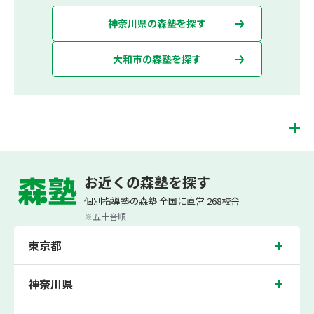
神奈川県の森塾を探す
大和市の森塾を探す
中央林間校は、（株）スプリックスが運営する「先生１人に生徒２人まで」で「保
護者の方にも安心の授業料」の塾・個別指導塾です。 中央林間校では、小学生は3
お近くの森塾を探す
科目（算数・英語・国語）[個別]とDOJO[集団]、中学生は5科目（数学・英語・国
語・理科・社会）、高校生は7科目（数学・英語・国語[古典・現代文]・理科[物
個別指導塾の森塾 全国に直営 268校舎
理・化学・生物・地学]・地理歴史・公民・小論文）を提供しています。
※五十音順
また、個別指導塾「森塾」では「成績保証制度」を提供しており、高校生の入塾後
2学期以内に、学校の定期テスト（中間・期末テスト）で、必ず1回以上『60点未
東京都
満でご入塾の場合、受講科目が1科目で+20点以上。60点以上でご入塾の場合、そ
の科目が80点以上』になることを保証します。もし以上の基準を超えて学校成績が
上がらなければ、3学期目の対象科目授業料を全額免除し、1学期間無料で指導させ
ていただきます。＊定期テストの一科目あたりの満点数が100点でない地域では、
神奈川県
100点満点に換算した場合の上記 記載点数相当の内容を保証させていただきます。
中央林間校では、北大和小学校、中央林間小学校、緑野小学校の各小学校や、つき