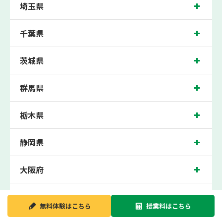
埼玉県
み野中学校、鶴間中学校、南林間中学校、東林中学校、上鶴間中学校の各中学校の
生徒さん、大和高校、大和西高校の各高校の生徒さんに多数お通いいただき、中間
テスト、期末テストなどのテスト対策や高校受験・大学受験に向けた受験指導など
千葉県
を実施。
中央林間近くの塾・個別指導塾。中央林間駅（神奈川県大和市）周辺の小学生・中
学生・高校生の成績アップの塾・個別指導塾なら「森塾 中央林間校」へ。
茨城県
神奈川県大和市中央林間の保護者の方や生徒さんにクチコミで絶大な評価をいただ
いている個別指導塾です。
群馬県
中央林間校の住所は神奈川県大和市。周辺には柿の木通り公園や本道宣布会皇神乃
宮などがございます。中央林間駅徒歩5分に位置する塾・個別指導塾です。中央林
間校は地域の評判を呼び、中央林間駅はもちろん、近隣のつきみ野駅や南林間駅か
らもお通いいただいております。無料体験受付中です！
栃木県
静岡県
大阪府
新潟県
無料体験は
こちら
授業料は
こちら