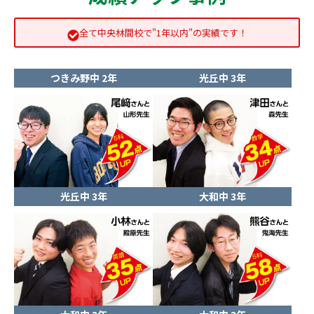
全て中央林間校で"1年以内"の実績です！
つきみ野中 2年
光丘中 3年
光丘中 3年
大和中 3年