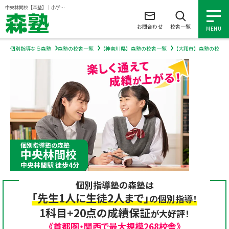
ページの本文へ
中央林間校【森塾】｜小学生・中学生・高校生の個別指導塾・学習塾
お問合わせ
校舎一覧
MENU
個別指導なら森塾
森塾の校舎一覧
【神奈川県】森塾の校舎一覧
【大和市】森塾の校舎
小学生の個別指導
中学生の個別指導
高校生の個別指導
個別指導塾の森塾
中央林間校
森塾を知る
中央林間駅 徒歩4分
個別指導塾の森塾は
森塾を知る トップ
入塾について
「先生1人に生徒2人まで」
の個別指導！
1科目+20点の成績保証
が大好評！
森塾の想い
入塾について トップ
よくあるご質問
《首都圏・関西で最大規模268校舎》