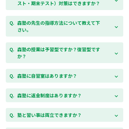
受講をおすすめしております。まずはお気軽にご相談
スト・期末テスト）対策はできますか？
お問合わせはこちら
ください。
お子様お一人おひとりの学校進度やテスト範囲にあわ
ご相談（お問合わせ）はこちら
せて授業をすすめますので、定期テスト対策に繋がり
森塾の先生の指導方法について教えて下
ます。森塾では、テスト直前に自分の予定にあわせ
さい。
て、テスト対策授業の追加ができます。 受講中の科目
はもちろん、普段習っていない科目（理科・社会な
「質量ともに日本一」と自負する研修制度を受け、知
ど）も可能です。 普段忙しくてなかなか手が回らない
識や教え方を習得した先生が、一人ひとりの能力、個
森塾の授業は予習型ですか？復習型です
科目も、テスト前に集中して対策できると好評です。
性に合わせて個別指導いたします。先生とお子様の相
か？
性を大切にするために、相性が合わなければ先生変更
できる「先生変更制度」をご用意しております。
春期・夏期等の講習以外では森塾の授業は学校で習っ
たところを教える「復習型授業」ではなく、塾で習っ
森塾に自習室はありますか？
てから学校で習う「予習型授業」です。塾で勉強した
後に学校の授業を聞くので、よくわかり、授業を聞く
各校舎に完備しています。
のが楽しくなります。
空いている時間があれば、学校の授業の予習や宿題、
森塾に返金制度はありますか？
勉強が楽しくなるとテストの成績が上がり、テストの
テスト前の勉強などに、いつでもご利用いただくこと
点数が上がると、もっと勉強が楽しくなります。楽し
ができます（無料）。
森塾では保護者様に「安心して」入塾をご検討いただ
くて成績が上がる個別指導塾「森塾」で中学生のお子
くために、ご入塾後4回授業を受けられるまでに入塾
塾と習い事は両立できますか？
様の成績アップを目指しましょう！まずは無料授業体
をキャンセルされた場合は、すでに納入していただい
験を！
ている全ての費用（授業料、テキスト代等を含む）の
森塾は個別指導ですので、時間や曜日を自由に選択す