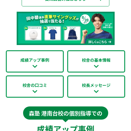
成績アップ事例
校舎の基本情報
校舎の口コミ
校長メッセージ
森塾 港南台校の個別指導での
成績アップ事例