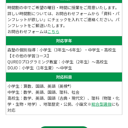
時間割の中でご希望の曜日・時間に授業をご用意いたします。
詳しい時間割については、お問合わせフォームから「資料・パ
ンフレットが欲しい」にチェックを入れてご連絡ください。パ
ンフレットをご郵送いたします。
お問合わせフォームは
こちら
対応学年
森塾の個別指導：小学生（3年生～6年生）・中学生・高校生
【その他の学習コース】
QUREOプログラミング教室：小学生（2年生）～高校生
DOJO：小学生（1年生夏）～中学生
対応科目
小学生：算数、国語、英語（英検®）
中学生：数学、英語、国語、理科、社会
高校生：数学、英語、国語（古典・現代文）、理科（物理・化
学・生物・地学）、地理歴史・公民、小論文※
総合型選抜
にも
対応