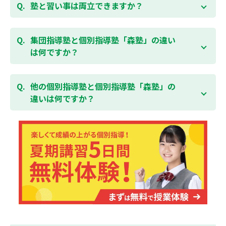
くために、ご入塾後4回授業を受けられるまでに入塾
塾と習い事は両立できますか？
様の成績アップを目指しましょう！まずは無料授業体
をキャンセルされた場合は、すでに納入していただい
験を！
ている全ての費用（授業料、テキスト代等を含む）の
森塾は個別指導ですので、時間や曜日を自由に選択す
「全額」を返金させていただく「返金制度」をご用意
ることができます。そのため、部活やすでにお通いの
集団指導塾と個別指導塾「森塾」の違い
無料体験はこちら
しております。
習い事などと無理なく両立することができます。
は何ですか？
集団指導塾は多人数の生徒に対して授業を行う学校の
授業と似たスタイルでの指導となりますが、個別指導
他の個別指導塾と個別指導塾「森塾」の
塾の森塾は一人ひとりの学習スピードに合わせて個別
違いは何ですか？
に指導します。
個別指導塾の森塾は、「先生1人に生徒2人まで」の個
別指導で、「1科目＋20点の成績保証」が大評判の塾
です。しかも、「保護者様にも安心の授業料」で、多
くの保護者様からご好評いただいております。