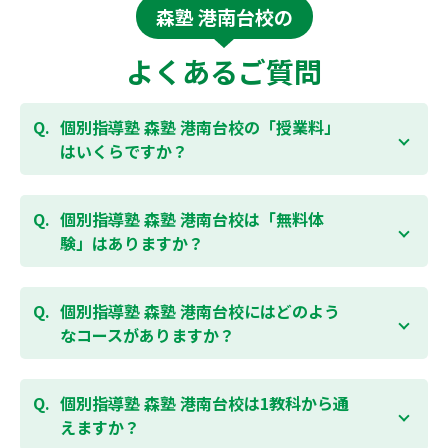
森塾 港南台校の
よくあるご質問
個別指導塾 森塾 港南台校の「授業料」
はいくらですか？
お子様の学年やご状況、校舎によって変わりますの
で、以下より、お気軽にお問合わせください。個別指
個別指導塾 森塾 港南台校は「無料体
導塾 森塾の授業料は
こちらのページ
よりお問合わせく
験」はありますか？
ださい。自動返信メールで【すぐ】にご確認いただけ
ます。
通常期には最大1ヶ月の無料体験を受付しておりま
す。また、春休み、夏休み、冬休みの講習では「4日
個別指導塾 森塾 港南台校にはどのよう
間～5日間の無料体験」授業を受けていただくことが
なコースがありますか？
可能です。個別指導塾 森塾 港南台校の無料体験につい
ては
こちらのページ
より簡単にお問合わせいただけま
個別指導塾 森塾 港南台校では、小学生・中学生・高
す。
校生のコースがあり、それぞれ学校のテストの点数ア
個別指導塾 森塾 港南台校は1教科から通
ップを目的としたコースとなっております。その他、
えますか？
小学生用の英検®対策や、基礎学力を身につけるDOJO