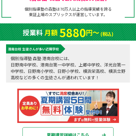
成績アップをかなえる！森塾メソッド
個別指導塾の森塾は70万人以上の指導実績を誇る
塾の選び方
東証上場の
スプリックス
が運営しています。
お電話はこちら
森塾の授業料について
入塾までの流れ
5880
授業料
月額
円〜
0120-602-607
(税込)
子と親のお悩み別！なぜ？どうして？森塾！
無料体験授業について
港南台校 生徒さんが多い近隣学校
授業料等お問合わせはこちら
数字でなるほど！森塾
森塾のお得なキャンペーン・割引制度
個別指導塾 森塾 港南台校には、
日野南中学校、港南台第一中学校、上郷中学校、洋光台第一
動画でわかる！森塾
校舎一覧
中学校、日野南小学校、日野小学校、横浜栄高校、横浜立野
高校などの多くの生徒さんが通われています！
夏期講習詳細はこちら