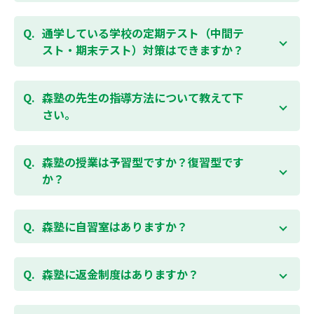
など、オプションコースのご用意もありますので、詳
はい、1教科、週1日から受講いただけます。自分から
細は校舎にお問合わせください。
勉強できる習慣をつけるために最初は1から2教科での
通学している学校の定期テスト（中間テ
受講をおすすめしております。まずはお気軽にご相談
スト・期末テスト）対策はできますか？
お問合わせはこちら
ください。
お子様お一人おひとりの学校進度やテスト範囲にあわ
ご相談（お問合わせ）はこちら
せて授業をすすめますので、定期テスト対策に繋がり
森塾の先生の指導方法について教えて下
ます。森塾では、テスト直前に自分の予定にあわせ
さい。
て、テスト対策授業の追加ができます。 受講中の科目
はもちろん、普段習っていない科目（理科・社会な
「質量ともに日本一」と自負する研修制度を受け、知
ど）も可能です。 普段忙しくてなかなか手が回らない
識や教え方を習得した先生が、一人ひとりの能力、個
森塾の授業は予習型ですか？復習型です
科目も、テスト前に集中して対策できると好評です。
性に合わせて個別指導いたします。先生とお子様の相
か？
性を大切にするために、相性が合わなければ先生変更
できる「先生変更制度」をご用意しております。
春期・夏期等の講習以外では森塾の授業は学校で習っ
たところを教える「復習型授業」ではなく、塾で習っ
森塾に自習室はありますか？
てから学校で習う「予習型授業」です。塾で勉強した
後に学校の授業を聞くので、よくわかり、授業を聞く
各校舎に完備しています。
のが楽しくなります。
空いている時間があれば、学校の授業の予習や宿題、
森塾に返金制度はありますか？
勉強が楽しくなるとテストの成績が上がり、テストの
テスト前の勉強などに、いつでもご利用いただくこと
点数が上がると、もっと勉強が楽しくなります。楽し
ができます（無料）。
森塾では保護者様に「安心して」入塾をご検討いただ
くて成績が上がる個別指導塾「森塾」で中学生のお子