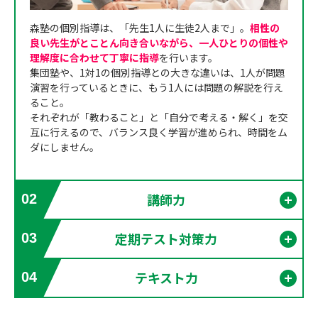
森塾の個別指導は、「先生1人に生徒2人まで」。
相性の
良い先生がとことん向き合いながら、一人ひとりの個性や
理解度に合わせて丁寧に指導
を行います。
集団塾や、1対1の個別指導との大きな違いは、1人が問題
演習を行っているときに、もう1人には問題の解説を行え
ること。
それぞれが「教わること」と「自分で考える・解く」を交
互に行えるので、バランス良く学習が進められ、時間をム
ダにしません。
講師力
02
開く
定期テスト対策力
03
開く
テキスト力
04
開く