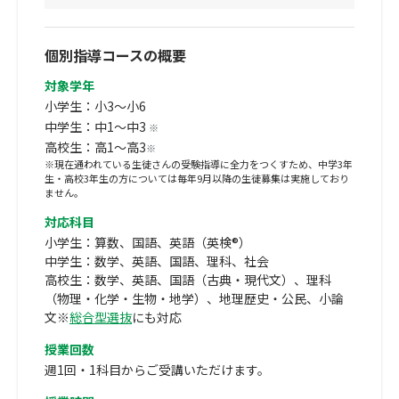
個別指導コースの概要
対象学年
小学生：小3～小6
中学生：中1～中3
※
高校生：高1～高3
※
※現在通われている生徒さんの受験指導に全力をつくすため、中学3年
生・高校3年生の方については毎年9月以降の生徒募集は実施しており
ません。
対応科目
小学生：算数、国語、英語（英検®）
中学生：数学、英語、国語、理科、社会
高校生：数学、英語、国語（古典・現代文）、理科
（物理・化学・生物・地学）、地理歴史・公民、小論
文※
総合型選抜
にも対応
授業回数
週1回・1科目からご受講いただけます。