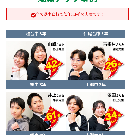
全て港南台校で"1年以内"の実績です！
桂台中 3年
仲尾台中 3年
上郷中 3年
上郷中 3年