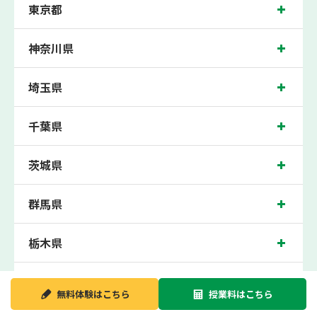
東京都
満でご入塾の場合、受講科目が1科目で+20点以上。60点以上でご入塾の場合、そ
の科目が80点以上』になることを保証します。もし以上の基準を超えて学校成績が
上がらなければ、3学期目の対象科目授業料を全額免除し、1学期間無料で指導させ
ていただきます。＊定期テストの一科目あたりの満点数が100点でない地域では、
神奈川県
100点満点に換算した場合の上記 記載点数相当の内容を保証させていただきます。
港南台校では、日野南小学校、日野小学校、小坪小学校、港南台第一小学校、港南
埼玉県
台第二小学校、港南台第三小学校、洋光台第一小学校、洋光台第二小学校、洋光台
第三小学校の各小学校や、日野南中学校、港南台第一中学校、上郷中学校、洋光台
第一中学校、洋光台第二中学校、丸山台中学校の各中学校の生徒さん、横浜栄高
千葉県
校、横浜立野高校、南陵高校の各高校の生徒さんに多数お通いいただき、中間テス
ト、期末テストなどのテスト対策や高校受験・大学受験に向けた受験指導などを実
施。
茨城県
港南台近くの塾・個別指導塾。神奈川県横浜市の小学生・中学生・高校生の成績ア
ップの塾・個別指導塾なら「森塾 港南台校」へ。
群馬県
神奈川県横浜市の保護者の方や生徒さんにクチコミで絶大な評価をいただいている
個別指導塾です。
港南台校の住所は神奈川県横浜市。周辺にはポプラやダイエーなどがございます。
JR港南台駅から徒歩1分に位置する塾・個別指導塾です。港南台校は地域の評判を
栃木県
呼び、港南台駅はもちろん、近隣の洋光台駅や本郷台駅からもお通いいただいてお
ります。無料体験受付中です！
静岡県
無料体験は
こちら
授業料は
こちら