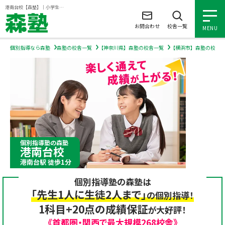
ページの本文へ
港南台校【森塾】｜小学生・中学生・高校生の個別指導塾・学習塾
お問合わせ
校舎一覧
MENU
個別指導なら森塾
森塾の校舎一覧
【神奈川県】森塾の校舎一覧
【横浜市】森塾の校舎
小学生の個別指導
中学生の個別指導
高校生の個別指導
個別指導塾の森塾
港南台校
森塾を知る
港南台駅 徒歩1分
個別指導塾の森塾は
森塾を知る トップ
入塾について
「先生1人に生徒2人まで」
の個別指導！
1科目+20点の成績保証
が大好評！
森塾の想い
入塾について トップ
よくあるご質問
《首都圏・関西で最大規模268校舎》