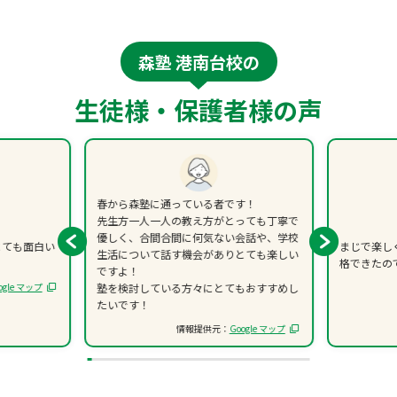
森塾 港南台校の
生徒様・保護者様の声
春から森塾に通っている者です！
先生方一人一人の教え方がとっても丁寧で
優しく、合間合間に何気ない会話や、学校
とても面白い
まじで楽し
生活について話す機会がありとても楽しい
格できたの
ですよ！
ogle マップ
塾を検討している方々にとてもおすすめし
たいです！
情報提供元：
Google マップ