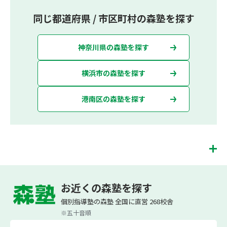
同じ都道府県 / 市区町村の森塾を探す
神奈川県の森塾を探す
横浜市の森塾を探す
港南区の森塾を探す
港南台校は、（株）スプリックスが運営する「先生１人に生徒２人まで」で「保護
者の方にも安心の授業料」の塾・個別指導塾です。 港南台校では、小学生は3科目
お近くの森塾を探す
（算数・英語・国語）[個別]とDOJO[集団]、中学生は5科目（数学・英語・国語・
理科・社会）、高校生は7科目（数学・英語・国語[古典・現代文]・理科[物理・化
個別指導塾の森塾 全国に直営 268校舎
学・生物・地学]・地理歴史・公民・小論文）を提供しています。
※五十音順
また、個別指導塾「森塾」では「成績保証制度」を提供しており、高校生の入塾後
2学期以内に、学校の定期テスト（中間・期末テスト）で、必ず1回以上『60点未