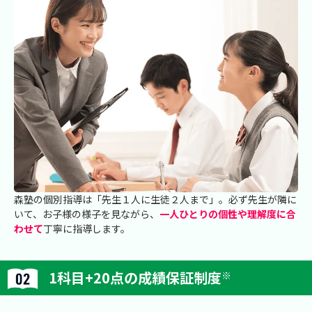
森塾の個別指導は「先生１人に生徒２人まで」。必ず先生が隣に
いて、お子様の様子を見ながら、
一人ひとりの個性や理解度に合
わせて
丁寧に指導します。
1科目+20点の成績保証制度
※