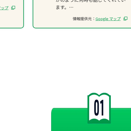
ます。
 マップ
２年の後半から３年になってから
情報提供元：
Google マップ
点数は凄くとはいかないですが平
均点には達したと思います。
目標の点数は難易度が高いと思い
ますが冬までには森塾ならいける
と思います。