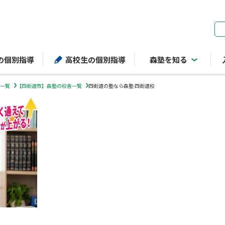
ページの本文へ
の個別指導
高校生の個別指導
森塾を知る
一覧
【四街道市】森塾の校舎一覧
四街道の塾なら森塾 四街道校