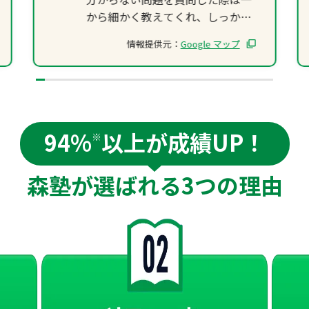
から細かく教えてくれ、しっかり
理解しているかどうかを確認しな
情報提供元：
Google マップ
がら分かりやすく教えてくれるの
で不安はありませんでした。先生
が明るく話しかけてくれるので授
業中だけでなく休み時間も楽しく
過ごせました。
94%
以上が成績UP！
私は英語と数学を主に取っていま
※
したがどちらも点数が上がり、常
に自分が納得する点数を取ること
森塾が選ばれる
3つの理由
を継続することが出来ました。