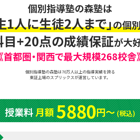
個別指導塾の森塾は
生1人に生徒2人まで」
の個別
科目+20点の成績保証
が大好
《首都圏・関西で最大規模268校舎
個別指導塾の森塾は70万人以上の指導実績を誇る
東証上場の
スプリックス
が運営しています。
5880
授業料
月額
円〜
(税込)