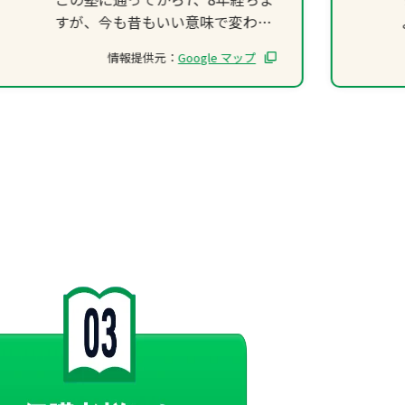
すが、今も昔もいい意味で変わら
ず優しくフレンドリーな先生で溢
情報提供元：
Google マップ
れ、とても楽しく学ぶことができ
る塾です。楽しく学べるというの
は勉強嫌いにとって嬉しいことだ
と思います！わからないことがあ
ったら気軽に聞けて、解決まで導
いてくれます。
成績が上がれば凄く褒めてくれ、
上がらなくても自信を失わないよ
うな、頑張ろうと思えるような言
葉をかけてくれて、助言もしてく
れます。
授業中は勉強ばかりではなく、合
間を縫って雑談を挟んでくれるの
で、長く集中できない人や楽しく
勉強がしたい人にはもってこいだ