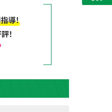
指導！
評！
》