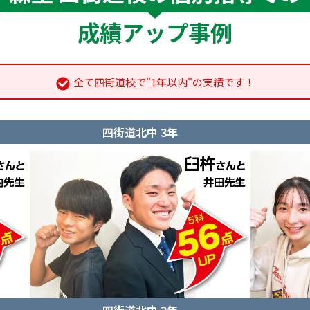
成績アップ事例
全て四街道校で"1年以内"の実績です！
四街道北中 3年
四街道北中 2年