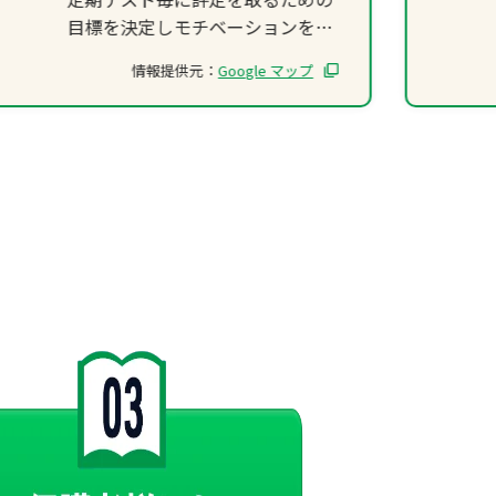
目標を決定しモチベーションをあ
げて貰いました。
情報提供元：
Google マップ
担当の先生には親身に向き合って
もらい数3や物理などの複雑な科
目まで見ていただきました。
また、テスト前には土日祝日にも
勉強する環境を作ってもらえたこ
とがとても有難かったです。この
塾に入塾し指導していただいたこ
とで勉強人生が円滑に進んだこと
を非常に感謝しています。