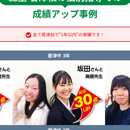
成績アップ事例
全て君津校で"1年以内"の実績です！
君津中 3年
君津中 2年