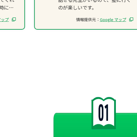
時に先
のが楽しいです。
校のこ
 マップ
情報提供元：
Google マップ
えてく