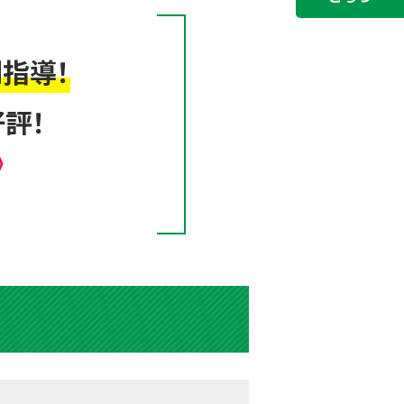
指導！
評！
》