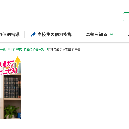
ページの本文へ
の個別指導
高校生の個別指導
森塾を知る
一覧
【君津市】森塾の校舎一覧
君津の塾なら森塾 君津校