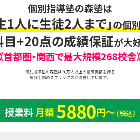
個別指導塾の森塾は
生1人に生徒2人まで」
の個別
科目+20点の成績保証
が大好
《首都圏・関西で最大規模268校舎
個別指導塾の森塾は70万人以上の指導実績を誇る
東証上場の
スプリックス
が運営しています。
5880
授業料
月額
円〜
(税込)