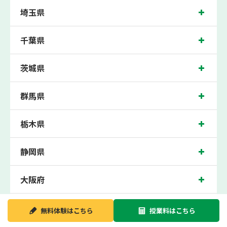
沼津校では、沼津市立第五小学校、開北小学校、金岡小学校の各小学校や、沼津市
埼玉県
立第五中学校、金岡中学校、沼津市立第一中学校の各中学校の生徒さん、沼津西高
校、三島北高校の各高校の生徒さんに多数お通いいただき、中間テスト、期末テス
トなどのテスト対策や高校受験・大学受験に向けた受験指導などを実施。
千葉県
沼津近くの塾・個別指導塾。沼津市の小学生・中学生・高校生の成績アップの塾・
個別指導塾なら「森塾 沼津校へ」。
茨城県
東海道本線沼津駅徒歩7分に位置する塾・個別指導塾で、静岡県沼津市の保護者の
方や生徒さんにクチコミで絶大な評価をいただいている個別指導塾です。沼津校は
地域の評判を呼び、沼津駅はもちろん、近隣のやからもお通いいただいておりま
群馬県
す。無料体験受付中です！
栃木県
静岡県
大阪府
新潟県
無料体験は
こちら
授業料は
こちら