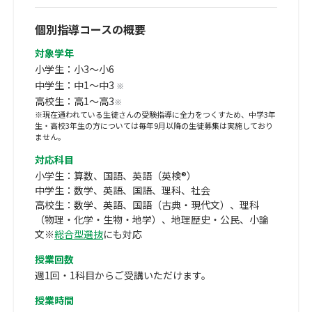
個別指導コースの概要
対象学年
小学生：小3～小6
中学生：中1～中3
※
高校生：高1～高3
※
※現在通われている生徒さんの受験指導に全力をつくすため、中学3年
生・高校3年生の方については毎年9月以降の生徒募集は実施しており
ません。
対応科目
小学生：算数、国語、英語（英検®）
中学生：数学、英語、国語、理科、社会
高校生：数学、英語、国語（古典・現代文）、理科
（物理・化学・生物・地学）、地理歴史・公民、小論
文※
総合型選抜
にも対応
授業回数
週1回・1科目からご受講いただけます。
授業時間