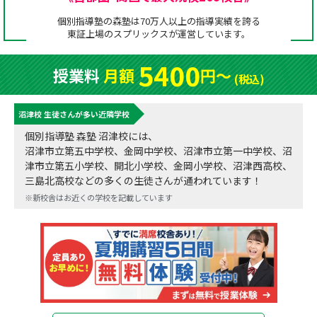
成績アップをかなえる！森塾メソッド
個別指導塾の森塾は70万人以上の指導実績を誇る
塾の選び方
東証上場の
スプリックス
が運営しています。
お電話はこちら
森塾の授業料について
入塾までの流れ
5400
授業料
月額
円〜
0120-602-607
(税込)
子と親のお悩み別！なぜ？どうして？森塾！
無料体験授業について
沼津校 生徒さんが多い近隣学校
授業料等お問合わせはこちら
数字でなるほど！森塾
森塾のお得なキャンペーン・割引制度
個別指導塾 森塾 沼津校には、
沼津市立第五中学校、金岡中学校、沼津市立第一中学校、沼
動画でわかる！森塾
校舎一覧
津市立第五小学校、開北小学校、金岡小学校、沼津西高校、
三島北高校などの多くの生徒さんが通われています！
※新校舎はお近くの学校を記載しています