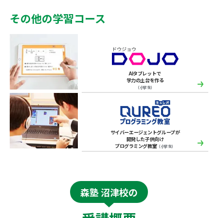
その他の学習コース
AIタブレットで
学力の土台を作る
（小学生）
サイバーエージェントグループが
開発した子供向け
プログラミング教室
（小学生）
森塾 沼津校の