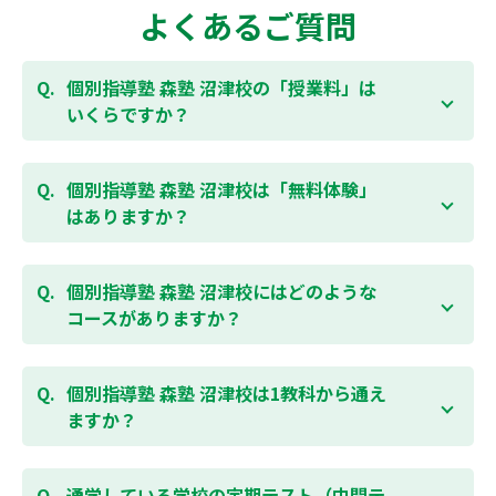
よくあるご質問
個別指導塾 森塾 沼津校の「授業料」は
いくらですか？
お子様の学年やご状況、校舎によって変わりますの
で、以下より、お気軽にお問合わせください。個別指
個別指導塾 森塾 沼津校は「無料体験」
導塾 森塾の授業料は
こちらのページ
よりお問合わせく
はありますか？
ださい。自動返信メールで【すぐ】にご確認いただけ
ます。
通常期には最大1ヶ月の無料体験を受付しておりま
す。また、春休み、夏休み、冬休みの講習では「4日
個別指導塾 森塾 沼津校にはどのような
間～5日間の無料体験」授業を受けていただくことが
コースがありますか？
可能です。個別指導塾 森塾 沼津校の無料体験について
は
こちらのページ
より簡単にお問合わせいただけま
個別指導塾 森塾 沼津校では、小学生・中学生・高校
す。
生のコースがあり、それぞれ学校のテストの点数アッ
個別指導塾 森塾 沼津校は1教科から通え
プを目的としたコースとなっております。その他、小
ますか？
学生用の英検®対策や、基礎学力を身につけるDOJOな
ど、オプションコースのご用意もありますので、詳細
はい、1教科、週1日から受講いただけます。自分から
は校舎にお問合わせください。
勉強できる習慣をつけるために最初は1から2教科での
通学している学校の定期テスト（中間テ