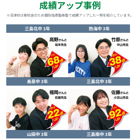
成績アップ事例
※沼津校は新校舎のため個別指導塾森塾で成績アップした一例を紹介しています。
三島北中 3年
熱海中 3年
長泉中 3年
三島北中 3年
山田中 3年
三島南中 3年