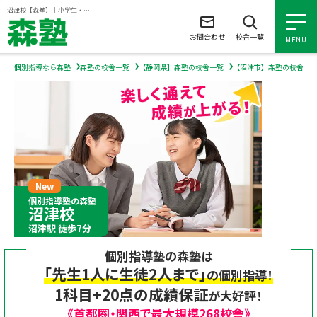
ページの本文へ
沼津校【森塾】｜小学生・中学生・高校生の個別指導塾・学習塾
お問合わせ
校舎一覧
MENU
個別指導なら森塾
森塾の校舎一覧
【静岡県】森塾の校舎一覧
【沼津市】森塾の校舎一
小学生の個別指導
中学生の個別指導
高校生の個別指導
個別指導塾の森塾
沼津校
森塾を知る
沼津駅 徒歩7分
個別指導塾の森塾は
森塾を知る トップ
入塾について
「先生1人に生徒2人まで」
の個別指導！
1科目+20点の成績保証
が大好評！
森塾の想い
入塾について トップ
よくあるご質問
《首都圏・関西で最大規模268校舎》