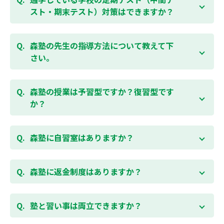
受講をおすすめしております。まずはお気軽にご相談
スト・期末テスト）対策はできますか？
お問合わせはこちら
ください。
お子様お一人おひとりの学校進度やテスト範囲にあわ
ご相談（お問合わせ）はこちら
せて授業をすすめますので、定期テスト対策に繋がり
森塾の先生の指導方法について教えて下
ます。森塾では、テスト直前に自分の予定にあわせ
さい。
て、テスト対策授業の追加ができます。 受講中の科目
はもちろん、普段習っていない科目（理科・社会な
「質量ともに日本一」と自負する研修制度を受け、知
ど）も可能です。 普段忙しくてなかなか手が回らない
識や教え方を習得した先生が、一人ひとりの能力、個
森塾の授業は予習型ですか？復習型です
科目も、テスト前に集中して対策できると好評です。
性に合わせて個別指導いたします。先生とお子様の相
か？
性を大切にするために、相性が合わなければ先生変更
できる「先生変更制度」をご用意しております。
春期・夏期等の講習以外では森塾の授業は学校で習っ
たところを教える「復習型授業」ではなく、塾で習っ
森塾に自習室はありますか？
てから学校で習う「予習型授業」です。塾で勉強した
後に学校の授業を聞くので、よくわかり、授業を聞く
各校舎に完備しています。
のが楽しくなります。
空いている時間があれば、学校の授業の予習や宿題、
森塾に返金制度はありますか？
勉強が楽しくなるとテストの成績が上がり、テストの
テスト前の勉強などに、いつでもご利用いただくこと
点数が上がると、もっと勉強が楽しくなります。楽し
ができます（無料）。
森塾では保護者様に「安心して」入塾をご検討いただ
くて成績が上がる個別指導塾「森塾」で中学生のお子
くために、ご入塾後4回授業を受けられるまでに入塾
塾と習い事は両立できますか？
様の成績アップを目指しましょう！まずは無料授業体
をキャンセルされた場合は、すでに納入していただい
験を！