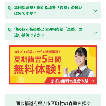
ている全ての費用（授業料、テキスト代等を含む）の
森塾は個別指導ですので、時間や曜日を自由に選択す
「全額」を返金させていただく「返金制度」をご用意
ることができます。そのため、部活やすでにお通いの
集団指導塾と個別指導塾「森塾」の違い
無料体験はこちら
しております。
習い事などと無理なく両立することができます。
は何ですか？
集団指導塾は多人数の生徒に対して授業を行う学校の
授業と似たスタイルでの指導となりますが、個別指導
他の個別指導塾と個別指導塾「森塾」の
塾の森塾は一人ひとりの学習スピードに合わせて個別
違いは何ですか？
に指導します。
個別指導塾の森塾は、「先生1人に生徒2人まで」の個
別指導で、「1科目＋20点の成績保証」が大評判の塾
です。しかも、「保護者様にも安心の授業料」で、多
くの保護者様からご好評いただいております。
同じ都道府県 / 市区町村の森塾を探す