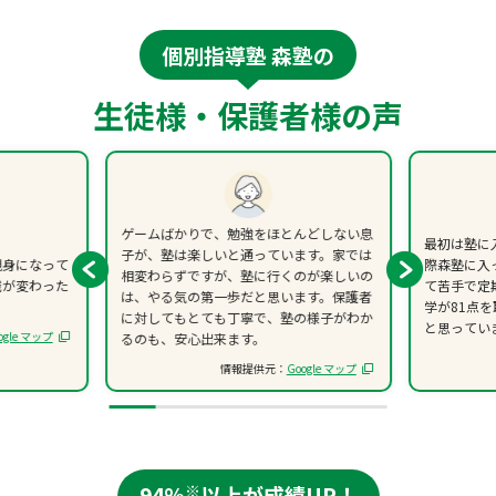
個別指導塾 森塾の
生徒様・保護者様の声
ゲームばかりで、勉強をほとんどしない息
最初は塾に
子が、塾は楽しいと通っています。家では
親身になって
際森塾に入
相変わらずですが、塾に行くのが楽しいの
識が変わった
て苦手で定
は、やる気の第一歩だと思います。保護者
学が81点
に対してもとても丁寧で、塾の様子がわか
と思ってい
ogle マップ
るのも、安心出来ます。
情報提供元：
Google マップ
94%
※
以上が成績UP！