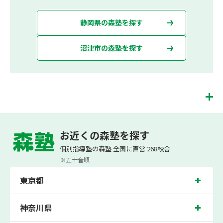
静岡県の森塾を探す
沼津市の森塾を探す
沼津校は、（株）スプリックスが運営する「先生１人に生徒２人まで」で「保護者
の方にも安心の授業料」の塾・個別指導塾です。 沼津校では、小学生は3科目（算
お近くの森塾を探す
数・英語・国語）[個別]とDOJO[集団]、中学生は5科目（数学・英語・国語・理
科・社会）、高校生は7科目（数学・英語・国語[古典・現代文]・理科[物理・化
個別指導塾の森塾 全国に直営 268校舎
学・生物・地学]・地理歴史・公民・小論文）を提供しています。
※五十音順
また、個別指導塾「森塾」では「成績保証制度」を提供しており、高校生の入塾後
2学期以内に、学校の定期テスト（中間・期末テスト）で、必ず1回以上『60点未
東京都
満でご入塾の場合、受講科目が1科目で+20点以上。60点以上でご入塾の場合、そ
の科目が80点以上』になることを保証します。もし以上の基準を超えて学校成績が
上がらなければ、3学期目の対象科目授業料を全額免除し、1学期間無料で指導させ
ていただきます。＊定期テストの一科目あたりの満点数が100点でない地域では、
神奈川県
100点満点に換算した場合の上記 記載点数相当の内容を保証させていただきます。