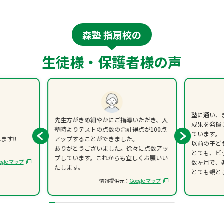
森塾 指扇校の
生徒様・保護者様の声
塾に通い、
先生方がきめ細やかにご指導いただき、入
成果を発揮
塾時よりテストの点数の合計得点が100点
ています。
ます‼︎
アップすることができました。
以前の子ど
ありがとうございました。徐々に点数アッ
とても、ビ
プしています。これからも宜しくお願いい
ogle マップ
数ヶ月で、
たします。
とても親と
情報提供元：
Google マップ