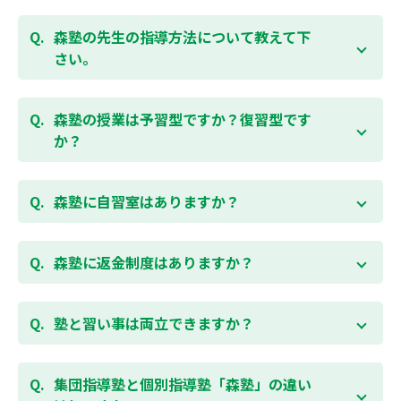
お子様お一人おひとりの学校進度やテスト範囲にあわ
ご相談（お問合わせ）はこちら
せて授業をすすめますので、定期テスト対策に繋がり
森塾の先生の指導方法について教えて下
ます。森塾では、テスト直前に自分の予定にあわせ
さい。
て、テスト対策授業の追加ができます。 受講中の科目
はもちろん、普段習っていない科目（理科・社会な
「質量ともに日本一」と自負する研修制度を受け、知
ど）も可能です。 普段忙しくてなかなか手が回らない
識や教え方を習得した先生が、一人ひとりの能力、個
森塾の授業は予習型ですか？復習型です
科目も、テスト前に集中して対策できると好評です。
性に合わせて個別指導いたします。先生とお子様の相
か？
性を大切にするために、相性が合わなければ先生変更
できる「先生変更制度」をご用意しております。
春期・夏期等の講習以外では森塾の授業は学校で習っ
たところを教える「復習型授業」ではなく、塾で習っ
森塾に自習室はありますか？
てから学校で習う「予習型授業」です。塾で勉強した
後に学校の授業を聞くので、よくわかり、授業を聞く
各校舎に完備しています。
のが楽しくなります。
空いている時間があれば、学校の授業の予習や宿題、
森塾に返金制度はありますか？
勉強が楽しくなるとテストの成績が上がり、テストの
テスト前の勉強などに、いつでもご利用いただくこと
点数が上がると、もっと勉強が楽しくなります。楽し
ができます（無料）。
森塾では保護者様に「安心して」入塾をご検討いただ
くて成績が上がる個別指導塾「森塾」で中学生のお子
くために、ご入塾後4回授業を受けられるまでに入塾
塾と習い事は両立できますか？
様の成績アップを目指しましょう！まずは無料授業体
をキャンセルされた場合は、すでに納入していただい
験を！
ている全ての費用（授業料、テキスト代等を含む）の
森塾は個別指導ですので、時間や曜日を自由に選択す
「全額」を返金させていただく「返金制度」をご用意
ることができます。そのため、部活やすでにお通いの
集団指導塾と個別指導塾「森塾」の違い
無料体験はこちら
しております。
習い事などと無理なく両立することができます。