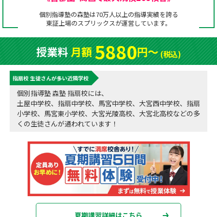
成績アップをかなえる！森塾メソッド
個別指導塾の森塾は70万人以上の指導実績を誇る
塾の選び方
東証上場の
スプリックス
が運営しています。
お電話はこちら
森塾の授業料について
入塾までの流れ
5880
授業料
月額
円〜
0120-602-607
(税込)
子と親のお悩み別！なぜ？どうして？森塾！
無料体験授業について
指扇校 生徒さんが多い近隣学校
授業料等お問合わせはこちら
数字でなるほど！森塾
森塾のお得なキャンペーン・割引制度
個別指導塾 森塾 指扇校には、
土屋中学校、指扇中学校、馬宮中学校、大宮西中学校、指扇
動画でわかる！森塾
校舎一覧
小学校、馬宮東小学校、大宮光陵高校、大宮北高校などの多
くの生徒さんが通われています！
夏期講習詳細はこちら