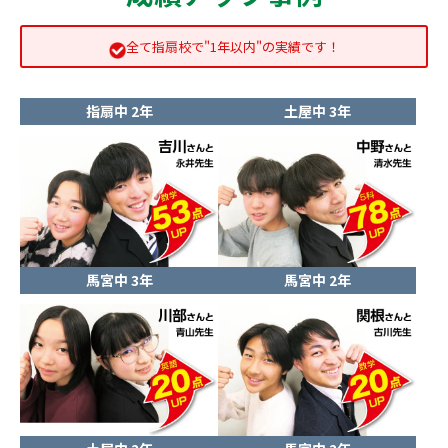
全て指扇校で"1年以内"の実績です！
指扇中 2年
土屋中 3年
馬宮中 3年
馬宮中 2年