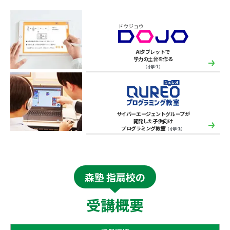
AIタブレットで
学力の土台を作る
（小学生）
サイバーエージェントグループが
開発した子供向け
プログラミング教室
（小学生）
森塾 指扇校の
受講概要