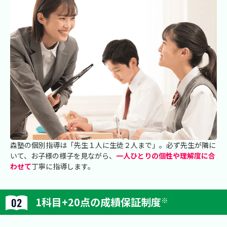
森塾の個別指導は「先生１人に生徒２人まで」。必ず先生が隣に
いて、お子様の様子を見ながら、
一人ひとりの個性や理解度に合
わせて
丁寧に指導します。
1科目+20点の成績保証制度
※