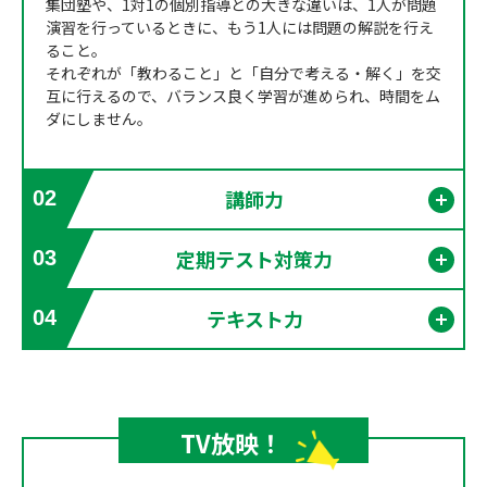
集団塾や、1対1の個別指導との大きな違いは、1人が問題
演習を行っているときに、もう1人には問題の解説を行え
ること。
それぞれが「教わること」と「自分で考える・解く」を交
互に行えるので、バランス良く学習が進められ、時間をム
ダにしません。
講師力
02
開く
定期テスト対策力
03
開く
テキスト力
04
開く
TV放映！