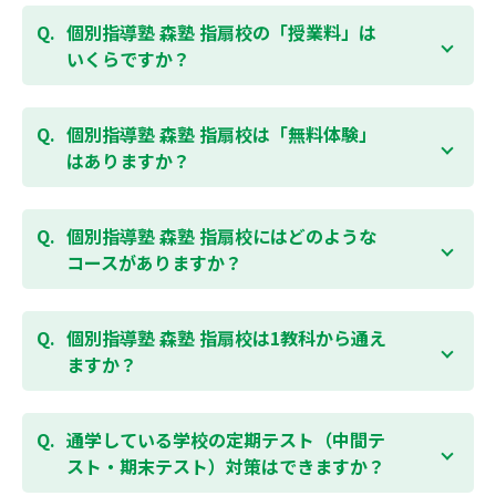
個別指導塾 森塾 指扇校の「授業料」は
いくらですか？
お子様の学年やご状況、校舎によって変わりますの
で、以下より、お気軽にお問合わせください。個別指
個別指導塾 森塾 指扇校は「無料体験」
導塾 森塾の授業料は
こちらのページ
よりお問合わせく
はありますか？
ださい。自動返信メールで【すぐ】にご確認いただけ
ます。
通常期には最大1ヶ月の無料体験を受付しておりま
す。また、春休み、夏休み、冬休みの講習では「4日
個別指導塾 森塾 指扇校にはどのような
間～5日間の無料体験」授業を受けていただくことが
コースがありますか？
可能です。個別指導塾 森塾 指扇校の無料体験について
は
こちらのページ
より簡単にお問合わせいただけま
個別指導塾 森塾 指扇校では、小学生・中学生・高校
す。
生のコースがあり、それぞれ学校のテストの点数アッ
個別指導塾 森塾 指扇校は1教科から通え
プを目的としたコースとなっております。その他、小
ますか？
学生用の英検®対策や、基礎学力を身につけるDOJOな
ど、オプションコースのご用意もありますので、詳細
はい、1教科、週1日から受講いただけます。自分から
は校舎にお問合わせください。
勉強できる習慣をつけるために最初は1から2教科での
通学している学校の定期テスト（中間テ
受講をおすすめしております。まずはお気軽にご相談
スト・期末テスト）対策はできますか？
お問合わせはこちら
ください。