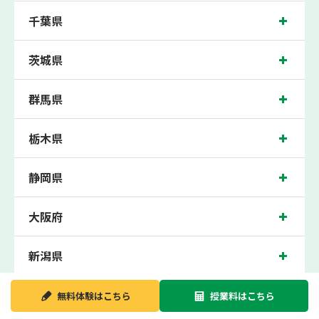
テストなどのテスト対策や高校受験・大学受験に向けた受験指導などを実施。
千葉県
指扇近くの塾・個別指導塾。埼玉県さいたま市西区の小学生・中学生・高校生の成
績アップの塾・個別指導塾なら「森塾 指扇校」へ。
茨城県
埼玉県さいたま市西区の保護者の方や生徒さんにクチコミで絶大な評価をいただい
ている個別指導塾です。
指扇校の住所は埼玉県さいたま市西区。周辺には武蔵野銀行指扇支店や指扇駅前交
群馬県
番などがございます。JR川越線指扇駅下車徒歩1分に位置する塾・個別指導塾で
す。指扇校は地域の評判を呼び、指扇駅はもちろん、近隣の西大宮駅周辺からもお
問合わせをいただいております。無料体験受付中です！
栃木県
静岡県
大阪府
新潟県
無料体験は
こちら
授業料は
こちら