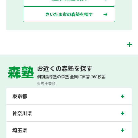
さいたま市の森塾を探す
指扇校は、（株）スプリックスが運営する「先生１人に生徒２人まで」で「保護者
の方にも安心の授業料」の塾・個別指導塾です。 指扇校では、小学生は3科目（算
お近くの森塾を探す
数・英語・国語）[個別]とDOJO[集団]、中学生は5科目（数学・英語・国語・理
科・社会）、高校生は7科目（数学・英語・国語[古典・現代文]・理科[物理・化
個別指導塾の森塾 全国に直営 268校舎
学・生物・地学]・地理歴史・公民・小論文）を提供しています。
※五十音順
また、個別指導塾「森塾」では「成績保証制度」を提供しており、高校生の入塾後
2学期以内に、学校の定期テスト（中間・期末テスト）で、必ず1回以上『60点未
東京都
満でご入塾の場合、受講科目が1科目で+20点以上。60点以上でご入塾の場合、そ
の科目が80点以上』になることを保証します。もし以上の基準を超えて学校成績が
上がらなければ、3学期目の対象科目授業料を全額免除し、1学期間無料で指導させ
ていただきます。＊定期テストの一科目あたりの満点数が100点でない地域では、
神奈川県
100点満点に換算した場合の上記 記載点数相当の内容を保証させていただきます。
指扇校では、指扇小学校、馬宮東小学校、栄小学校の各小学校や、土屋中学校、指
埼玉県
扇中学校、馬宮中学校、大宮西中学校、太平中学校の各中学校の生徒さん、大宮光
陵高校、大宮北高校の各高校の生徒さんに多数お通いいただき、中間テスト、期末