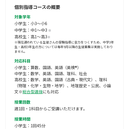
個別指導コースの概要
対象学年
小学生：小3～小6
中学生：中1～中3
※
高校生：高1～高3
※
※現在通われている生徒さんの受験指導に全力をつくすため、中学3年
生・高校3年生の方については毎年9月以降の生徒募集は実施しており
ません。
対応科目
小学生：算数、国語、英語（英検®）
中学生：数学、英語、国語、理科、社会
高校生：数学、英語、国語（古典・現代文）、理科
（物理・化学・生物・地学）、地理歴史・公民、小論
文※
総合型選抜
にも対応
授業回数
週1回・1科目からご受講いただけます。
授業時間
小学生：1回45分