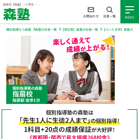
ページの本文へ
指扇校【森塾】｜小学生・中学生・高校生の個別指導塾・学習塾
お問合わせ
校舎一覧
MENU
個別指導なら森塾
森塾の校舎一覧
【埼玉県】森塾の校舎一覧
【さいたま市】森塾の校
小学生の個別指導
中学生の個別指導
高校生の個別指導
個別指導塾の森塾
指扇校
森塾を知る
指扇駅 徒歩1分
個別指導塾の森塾は
森塾を知る トップ
入塾について
「先生1人に生徒2人まで」
の個別指導！
1科目+20点の成績保証
が大好評！
森塾の想い
入塾について トップ
よくあるご質問
《首都圏・関西で最大規模268校舎》