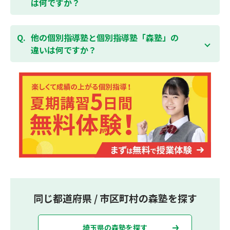
は何ですか？
集団指導塾は多人数の生徒に対して授業を行う学校の
授業と似たスタイルでの指導となりますが、個別指導
他の個別指導塾と個別指導塾「森塾」の
塾の森塾は一人ひとりの学習スピードに合わせて個別
違いは何ですか？
に指導します。
個別指導塾の森塾は、「先生1人に生徒2人まで」の個
別指導で、「1科目＋20点の成績保証」が大評判の塾
です。しかも、「保護者様にも安心の授業料」で、多
くの保護者様からご好評いただいております。
同じ都道府県 / 市区町村の森塾を探す
埼玉県の森塾を探す