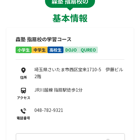
森塾 指扇校の
基本情報
森塾 指扇校の学習コース
小学生
中学生
高校生
DOJO
QUREO
埼玉県さいたま市西区宝来1710-5 伊藤ビル
2階
住所
JR川越線 指扇駅徒歩1分
アクセス
048-782-9321
電話番号