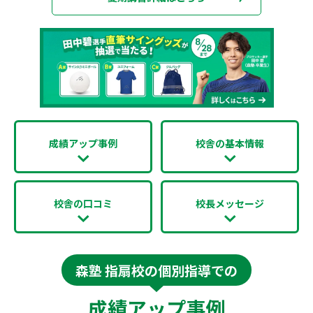
成績アップ事例
校舎の基本情報
校舎の口コミ
校長メッセージ
森塾 指扇校の個別指導での
成績アップ事例