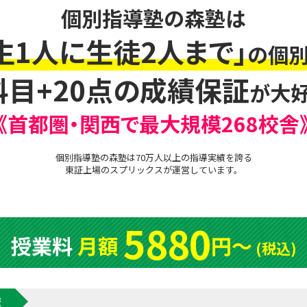
個別指導塾の森塾は
生1人に生徒2人まで」
の個別
科目+20点の成績保証
が大好
《首都圏・関西で最大規模268校舎
個別指導塾の森塾は70万人以上の指導実績を誇る
東証上場の
スプリックス
が運営しています。
5880
授業料
月額
円〜
(税込)
校