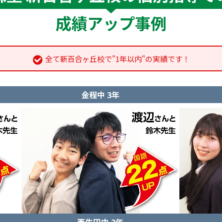
成績アップ事例
全て新百合ヶ丘校で"1年以内"の実績です！
金程中 3年
西生田中 3年