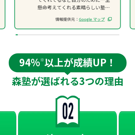
懸命考えてくれる素晴らしい塾だ
と思う！
情報提供元：
Google マップ
夏期講習などのカンヅメでは、他
校の友達と仲良くなることもでき
るので高校内でも同じ志望校で高
め合ったり同じ高校に入ったとき
友だちができやすいというメリッ
94%
以上が成績UP！
トもありました！
※
森塾が選ばれる
3つの理由