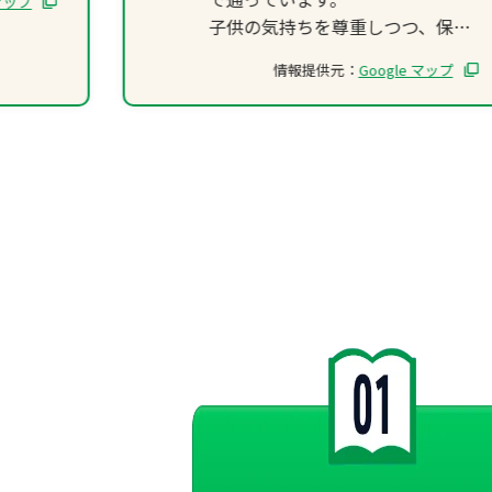
 マップ
子供の気持ちを尊重しつつ、保護
者の悩みや相談にも丁寧に寄り添
情報提供元：
Google マップ
って下さるので、安心できると思
います。