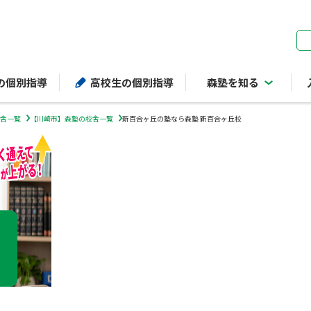
ページの本文へ
の個別指導
高校生の個別指導
森塾を知る
舎一覧
【川崎市】森塾の校舎一覧
新百合ヶ丘の塾なら森塾 新百合ヶ丘校