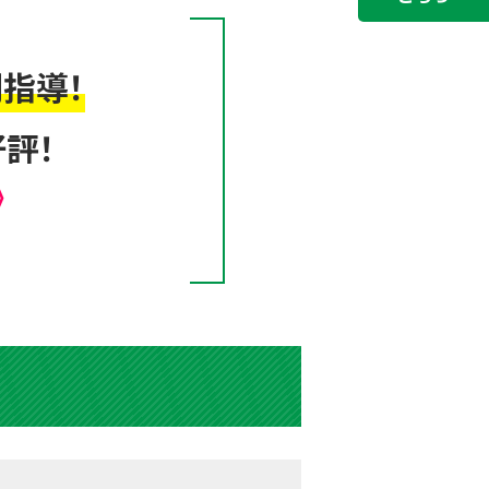
指導！
評！
》