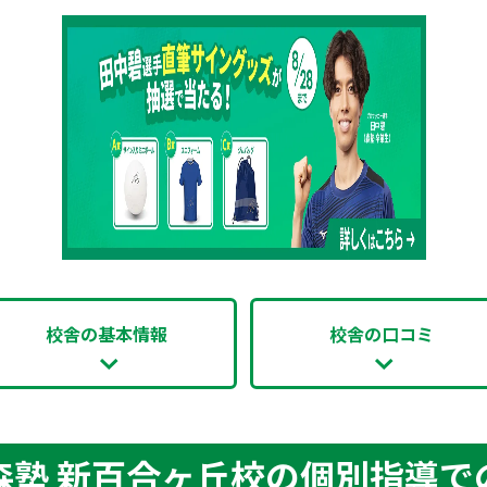
校舎の基本情報
校舎の口コミ
森塾 新百合ヶ丘校の個別指導で