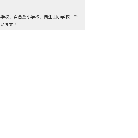
小学校、百合丘小学校、西生田小学校、千
ています！