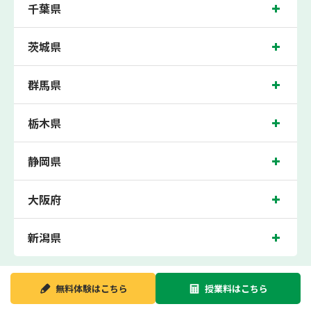
千葉県
指導などを実施。
五反田近くの塾・個別指導塾。五反田駅（東京都品川区東五反田）周辺の小学生・
中学生・高校生の成績アップの塾・個別指導塾なら「森塾 五反田校」へ。
茨城県
五反田校の住所は東京都品川区東五反田。周辺には、東武ストア五反田店やティッ
プネス五反田などがございます。JR山手線/都営浅草線/東急池上線五反田駅徒歩2
群馬県
分に位置する塾・個別指導塾です。五反田校は、五反田駅はもちろん、近隣の不動
前駅や大崎広小路駅にお住まいの方からも続々お問合わせいただいております。無
料体験受付中です！
栃木県
静岡県
大阪府
新潟県
無料体験は
こちら
授業料は
こちら