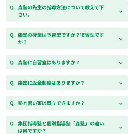
ご相談（お問合わせ）はこちら
せて授業をすすめますので、定期テスト対策に繋がり
森塾の先生の指導方法について教えて下
ます。森塾では、テスト直前に自分の予定にあわせ
さい。
て、テスト対策授業の追加ができます。 受講中の科目
はもちろん、普段習っていない科目（理科・社会な
「質量ともに日本一」と自負する研修制度を受け、知
ど）も可能です。 普段忙しくてなかなか手が回らない
識や教え方を習得した先生が、一人ひとりの能力、個
森塾の授業は予習型ですか？復習型です
科目も、テスト前に集中して対策できると好評です。
性に合わせて個別指導いたします。先生とお子様の相
か？
性を大切にするために、相性が合わなければ先生変更
できる「先生変更制度」をご用意しております。
春期・夏期等の講習以外では森塾の授業は学校で習っ
たところを教える「復習型授業」ではなく、塾で習っ
森塾に自習室はありますか？
てから学校で習う「予習型授業」です。塾で勉強した
後に学校の授業を聞くので、よくわかり、授業を聞く
各校舎に完備しています。
のが楽しくなります。
空いている時間があれば、学校の授業の予習や宿題、
森塾に返金制度はありますか？
勉強が楽しくなるとテストの成績が上がり、テストの
テスト前の勉強などに、いつでもご利用いただくこと
点数が上がると、もっと勉強が楽しくなります。楽し
ができます（無料）。
森塾では保護者様に「安心して」入塾をご検討いただ
くて成績が上がる個別指導塾「森塾」で中学生のお子
くために、ご入塾後4回授業を受けられるまでに入塾
塾と習い事は両立できますか？
様の成績アップを目指しましょう！まずは無料授業体
をキャンセルされた場合は、すでに納入していただい
験を！
ている全ての費用（授業料、テキスト代等を含む）の
森塾は個別指導ですので、時間や曜日を自由に選択す
「全額」を返金させていただく「返金制度」をご用意
ることができます。そのため、部活やすでにお通いの
集団指導塾と個別指導塾「森塾」の違い
無料体験はこちら
しております。
習い事などと無理なく両立することができます。
は何ですか？