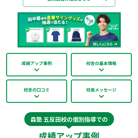
成績アップ事例
校舎の基本情報
校舎の口コミ
校長メッセージ
森塾 五反田校の個別指導での
成績アップ事例