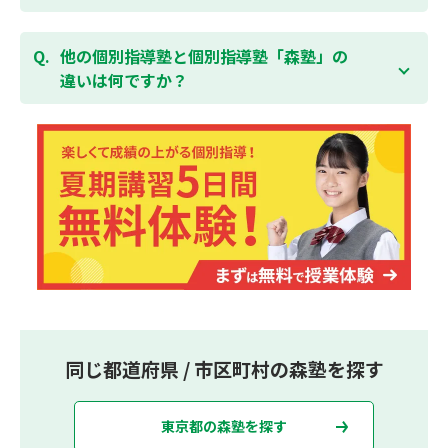
集団指導塾は多人数の生徒に対して授業を行う学校の
授業と似たスタイルでの指導となりますが、個別指導
他の個別指導塾と個別指導塾「森塾」の
塾の森塾は一人ひとりの学習スピードに合わせて個別
違いは何ですか？
に指導します。
個別指導塾の森塾は、「先生1人に生徒2人まで」の個
別指導で、「1科目＋20点の成績保証」が大評判の塾
です。しかも、「保護者様にも安心の授業料」で、多
くの保護者様からご好評いただいております。
同じ都道府県 / 市区町村の森塾を探す
東京都の森塾を探す