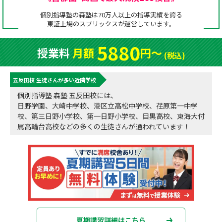
成績アップをかなえる！森塾メソッド
個別指導塾の森塾は70万人以上の指導実績を誇る
塾の選び方
東証上場の
スプリックス
が運営しています。
お電話はこちら
森塾の授業料について
入塾までの流れ
5880
授業料
月額
円〜
0120-602-607
(税込)
子と親のお悩み別！なぜ？どうして？森塾！
無料体験授業について
五反田校 生徒さんが多い近隣学校
授業料等お問合わせはこちら
数字でなるほど！森塾
森塾のお得なキャンペーン・割引制度
個別指導塾 森塾 五反田校には、
日野学園、大崎中学校、港区立高松中学校、荏原第一中学
動画でわかる！森塾
校舎一覧
校、第三日野小学校、第一日野小学校、目黒高校、東海大付
属高輪台高校などの多くの生徒さんが通われています！
夏期講習詳細はこちら