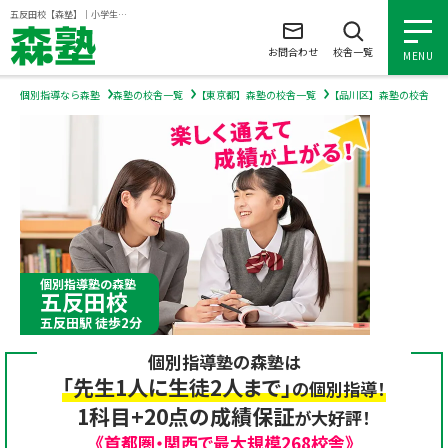
ページの本文へ
五反田校【森塾】｜小学生・中学生・高校生の個別指導塾・学習塾
お問合わせ
校舎一覧
MENU
個別指導なら森塾
森塾の校舎一覧
【東京都】森塾の校舎一覧
【品川区】森塾の校舎一
小学生の個別指導
中学生の個別指導
高校生の個別指導
個別指導塾の森塾
五反田校
森塾を知る
五反田駅 徒歩2分
個別指導塾の森塾は
森塾を知る トップ
入塾について
「先生1人に生徒2人まで」
の個別指導！
1科目+20点の成績保証
が大好評！
森塾の想い
入塾について トップ
よくあるご質問
《首都圏・関西で最大規模268校舎》