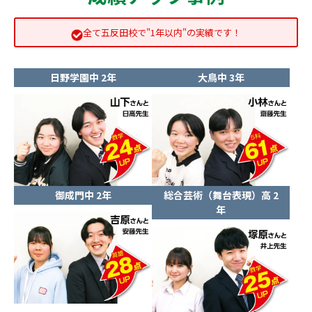
全て五反田校で"1年以内"の実績です！
日野学園中 2年
大鳥中 3年
御成門中 2年
総合芸術（舞台表現）高 2
年