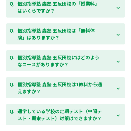
個別指導塾 森塾 五反田校の「授業料」
はいくらですか？
お子様の学年やご状況、校舎によって変わりますの
で、以下より、お気軽にお問合わせください。個別指
個別指導塾 森塾 五反田校は「無料体
導塾 森塾の授業料は
こちらのページ
よりお問合わせく
験」はありますか？
ださい。自動返信メールで【すぐ】にご確認いただけ
ます。
通常期には最大1ヶ月の無料体験を受付しておりま
す。また、春休み、夏休み、冬休みの講習では「4日
個別指導塾 森塾 五反田校にはどのよう
間～5日間の無料体験」授業を受けていただくことが
なコースがありますか？
可能です。個別指導塾 森塾 五反田校の無料体験につい
ては
こちらのページ
より簡単にお問合わせいただけま
個別指導塾 森塾 五反田校では、小学生・中学生・高
す。
校生のコースがあり、それぞれ学校のテストの点数ア
個別指導塾 森塾 五反田校は1教科から通
ップを目的としたコースとなっております。その他、
えますか？
小学生用の英検®対策や、基礎学力を身につけるDOJO
など、オプションコースのご用意もありますので、詳
はい、1教科、週1日から受講いただけます。自分から
細は校舎にお問合わせください。
勉強できる習慣をつけるために最初は1から2教科での
通学している学校の定期テスト（中間テ
受講をおすすめしております。まずはお気軽にご相談
スト・期末テスト）対策はできますか？
お問合わせはこちら
ください。
お子様お一人おひとりの学校進度やテスト範囲にあわ