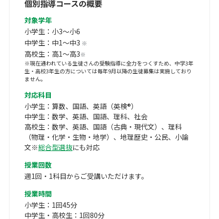
個別指導コースの概要
対象学年
小学生：小3～小6
中学生：中1～中3
※
高校生：高1～高3
※
※現在通われている生徒さんの受験指導に全力をつくすため、中学3年
生・高校3年生の方については毎年9月以降の生徒募集は実施しており
ません。
対応科目
小学生：算数、国語、英語（英検®）
中学生：数学、英語、国語、理科、社会
高校生：数学、英語、国語（古典・現代文）、理科
（物理・化学・生物・地学）、地理歴史・公民、小論
文※
総合型選抜
にも対応
授業回数
週1回・1科目からご受講いただけます。
授業時間
小学生：1回45分
中学生・高校生：1回80分