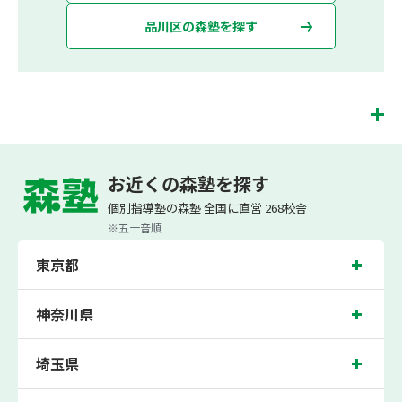
品川区の森塾を探す
五反田校は、（株）スプリックスが運営する「先生１人に生徒２人まで」で「保護
者の方にも安心の授業料」の塾・個別指導塾です。 五反田校では、小学生は3科目
お近くの森塾を探す
（算数・英語・国語）[個別]とDOJO[集団]、中学生は5科目（数学・英語・国語・
理科・社会）、高校生は7科目（数学・英語・国語[古典・現代文]・理科[物理・化
個別指導塾の森塾 全国に直営 268校舎
学・生物・地学]・地理歴史・公民・小論文）を提供しています。
※五十音順
また、個別指導塾「森塾」では「成績保証制度」を提供しており、高校生の入塾後
2学期以内に、学校の定期テスト（中間・期末テスト）で、必ず1回以上『60点未
東京都
満でご入塾の場合、受講科目が1科目で+20点以上。60点以上でご入塾の場合、そ
の科目が80点以上』になることを保証します。もし以上の基準を超えて学校成績が
上がらなければ、3学期目の対象科目授業料を全額免除し、1学期間無料で指導させ
ていただきます。＊定期テストの一科目あたりの満点数が100点でない地域では、
神奈川県
100点満点に換算した場合の上記 記載点数相当の内容を保証させていただきます。
五反田校では、日野学園、第三日野小学校、第一日野小学校の各小学校や、日野学
埼玉県
園、大崎中学校、港区立高松中学校、荏原第一中学校、高輪中学校の各中学校の生
徒さん、目黒高校、東海大付属高輪台高校の各高校の生徒さんに多数お通いいただ
き、中間テスト、期末テストなどのテスト対策や高校受験・大学受験に向けた受験