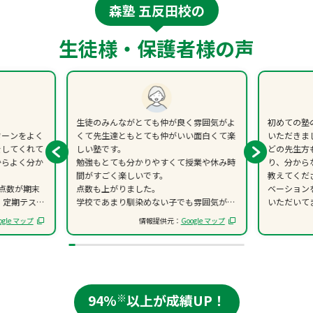
森塾 五反田校の
生徒様・保護者様の声
生徒のみんながとても仲が良く雰囲気がよ
初めての塾
ターンをよく
くて先生達ともとても仲がいい面白くて楽
いただきま
をしてくれて
しい塾です。
どの先生方
からよく分か
勉強もとても分かりやすくて授業や休み時
り、分から
間がすごく楽しいです。
教えてくだ
点数が期末
点数も上がりました。
ベーション
！定期テスト
学校であまり馴染めない子でも雰囲気が良
いただいて
んだと安心し
いので、すぐ友達になれます。
今後も引き
ogle マップ
情報提供元：
Google マップ
てくれたら
ます。
94%
※
以上が成績UP！