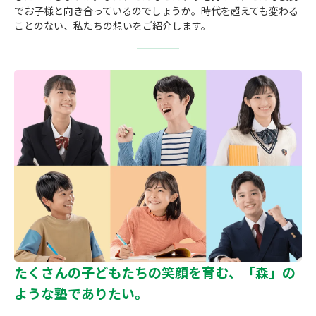
でお子様と向き合っているのでしょうか。時代を超えても変わる
成績アップをかなえる！森塾メソッド
ことのない、私たちの想いをご紹介します。
塾の選び方
お電話はこちら
森塾の授業料について
入塾までの流れ
0120-602-607
子と親のお悩み別！なぜ？どうして？森塾！
無料体験授業について
授業料等お問合わせはこちら
数字でなるほど！森塾
森塾のお得なキャンペーン・割引制度
動画でわかる！森塾
校舎一覧
たくさんの子どもたちの笑顔を育む、「森」の
ような塾でありたい。