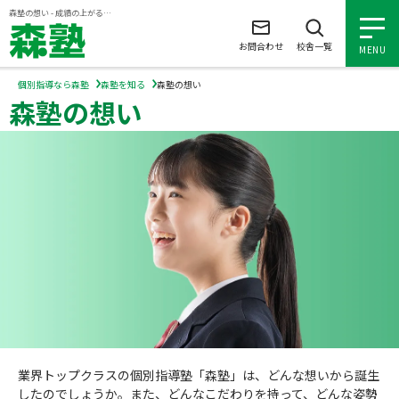
ページの本文へ
森塾の想い - 成績の上がる個別指導塾『森塾』
お問合わせ
校舎一覧
MENU
個別指導なら森塾
森塾を知る
森塾の想い
森塾の想い
小学生の個別指導
中学生の個別指導
高校生の個別指導
森塾を知る
森塾を知る トップ
入塾について
業界トップクラスの個別指導塾「森塾」は、どんな想いから誕生
森塾の想い
入塾について トップ
よくあるご質問
したのでしょうか。また、どんなこだわりを持って、どんな姿勢