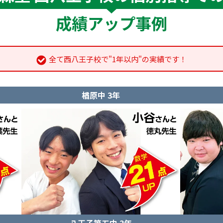
成績アップ事例
全て西八王子校で"1年以内"の実績です！
楢原中 3年
八王子第五中 3年