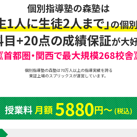
個別指導塾の森塾は
生1人に生徒2人まで」
の個別
科目+20点の成績保証
が大好
《首都圏・関西で最大規模268校舎
個別指導塾の森塾は70万人以上の指導実績を誇る
東証上場の
スプリックス
が運営しています。
5880
授業料
月額
円〜
(税込)