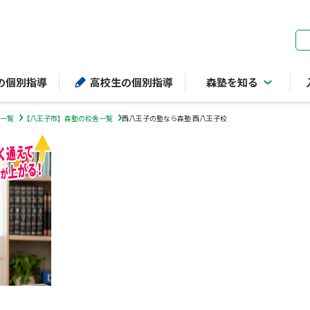
ページの本文へ
の個別指導
高校生の個別指導
森塾を知る
一覧
【八王子市】森塾の校舎一覧
西八王子の塾なら森塾 西八王子校