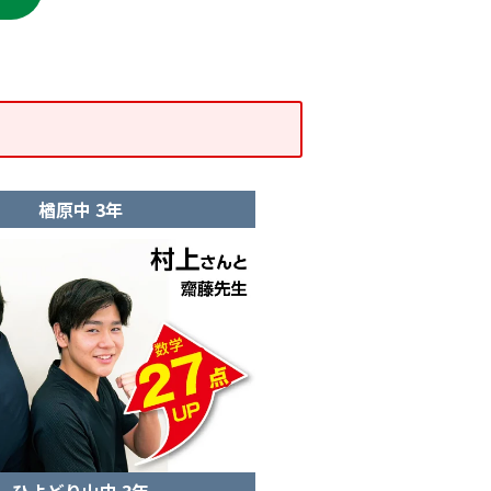
楢原中 3年
ひよどり山中 3年