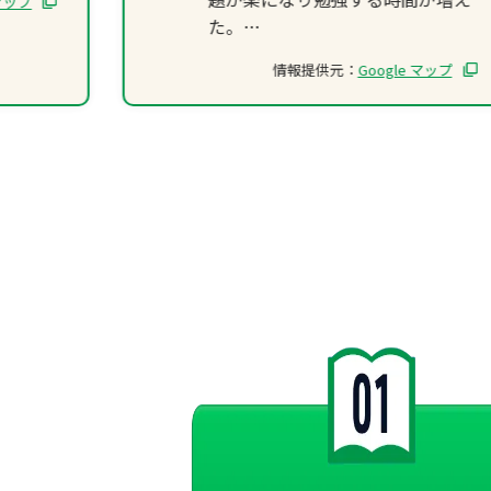
 マップ
た。
そしてこの塾は先生が親しくてす
情報提供元：
Google マップ
ぐ仲良くなれる。尚且つ分かりや
すいわからないところがあればも
っと分かりやすく説明してくれ
る。
雑談とか話を聞いてくれるので居
心地がいい。
なのでこの塾に入って良かったと
思いました！