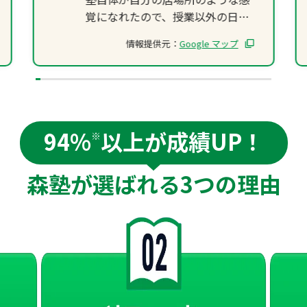
覚になれたので、授業以外の日も
自習室へ行く習慣がつき、気付い
情報提供元：
Google マップ
たらテストの点数も上がっていま
した。
無理に勉強させられるのではな
く、楽しく通いながら結果が出せ
たので、本当に感謝しています。
94%
以上が成績UP！
※
森塾が選ばれる
3つの理由