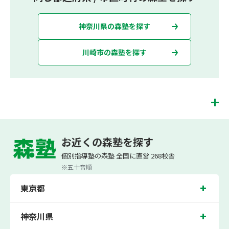
神奈川県の森塾を探す
川崎市の森塾を探す
溝の口校は、（株）スプリックスが運営する「先生１人に生徒２人まで」で「保護
者の方にも安心の授業料」の塾・個別指導塾です。 溝の口校では、小学生は3科目
お近くの森塾を探す
（算数・英語・国語）[個別]とDOJO[集団]、中学生は5科目（数学・英語・国語・
理科・社会）、高校生は7科目（数学・英語・国語[古典・現代文]・理科[物理・化
個別指導塾の森塾 全国に直営 268校舎
学・生物・地学]・地理歴史・公民・小論文）を提供しています。
※五十音順
また、個別指導塾「森塾」では「成績保証制度」を提供しており、高校生の入塾後
2学期以内に、学校の定期テスト（中間・期末テスト）で、必ず1回以上『60点未
東京都
満でご入塾の場合、受講科目が1科目で+20点以上。60点以上でご入塾の場合、そ
の科目が80点以上』になることを保証します。もし以上の基準を超えて学校成績が
上がらなければ、3学期目の対象科目授業料を全額免除し、1学期間無料で指導させ
ていただきます。＊定期テストの一科目あたりの満点数が100点でない地域では、
神奈川県
100点満点に換算した場合の上記 記載点数相当の内容を保証させていただきます。