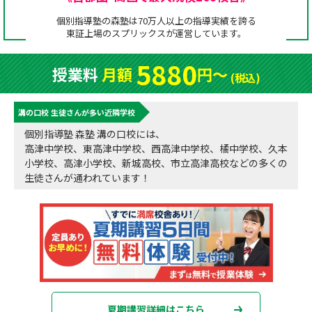
成績アップをかなえる！森塾メソッド
個別指導塾の森塾は70万人以上の指導実績を誇る
塾の選び方
東証上場の
スプリックス
が運営しています。
お電話はこちら
森塾の授業料について
入塾までの流れ
5880
授業料
月額
円〜
0120-602-607
(税込)
子と親のお悩み別！なぜ？どうして？森塾！
無料体験授業について
溝の口校 生徒さんが多い近隣学校
授業料等お問合わせはこちら
数字でなるほど！森塾
森塾のお得なキャンペーン・割引制度
個別指導塾 森塾 溝の口校には、
高津中学校、東高津中学校、西高津中学校、橘中学校、久本
動画でわかる！森塾
校舎一覧
小学校、高津小学校、新城高校、市立高津高校などの多くの
生徒さんが通われています！
夏期講習詳細はこちら