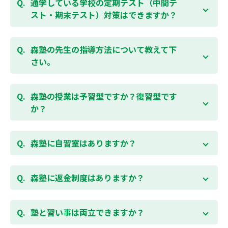
勉強できる習慣をつけるために最初は1から2教科での
通学している学校の定期テスト（中間テ
受講をおすすめしております。まずはお気軽にご相談
スト・期末テスト）対策はできますか？
お問合わせはこちら
ください。
お子様お一人おひとりの学校進度やテスト範囲にあわ
ご相談（お問合わせ）はこちら
せて授業をすすめますので、定期テスト対策に繋がり
森塾の先生の指導方法について教えて下
ます。森塾では、テスト直前に自分の予定にあわせ
さい。
て、テスト対策授業の追加ができます。 受講中の科目
はもちろん、普段習っていない科目（理科・社会な
「質量ともに日本一」と自負する研修制度を受け、知
ど）も可能です。 普段忙しくてなかなか手が回らない
識や教え方を習得した先生が、一人ひとりの能力、個
森塾の授業は予習型ですか？復習型です
科目も、テスト前に集中して対策できると好評です。
性に合わせて個別指導いたします。先生とお子様の相
か？
性を大切にするために、相性が合わなければ先生変更
できる「先生変更制度」をご用意しております。
春期・夏期等の講習以外では森塾の授業は学校で習っ
たところを教える「復習型授業」ではなく、塾で習っ
森塾に自習室はありますか？
てから学校で習う「予習型授業」です。塾で勉強した
後に学校の授業を聞くので、よくわかり、授業を聞く
各校舎に完備しています。
のが楽しくなります。
空いている時間があれば、学校の授業の予習や宿題、
森塾に返金制度はありますか？
勉強が楽しくなるとテストの成績が上がり、テストの
テスト前の勉強などに、いつでもご利用いただくこと
点数が上がると、もっと勉強が楽しくなります。楽し
ができます（無料）。
森塾では保護者様に「安心して」入塾をご検討いただ
くて成績が上がる個別指導塾「森塾」で中学生のお子
くために、ご入塾後4回授業を受けられるまでに入塾
塾と習い事は両立できますか？
様の成績アップを目指しましょう！まずは無料授業体
をキャンセルされた場合は、すでに納入していただい
験を！