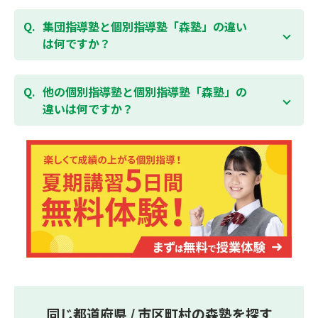
ている全ての費用（授業料、テキスト代等を含む）の
森塾は個別指導ですので、時間や曜日を自由に選択す
「全額」を返金させていただく「返金制度」をご用意
ることができます。そのため、部活やすでにお通いの
集団指導塾と個別指導塾「森塾」の違い
無料体験はこちら
しております。
習い事などと無理なく両立することができます。
は何ですか？
集団指導塾は多人数の生徒に対して授業を行う学校の
授業と似たスタイルでの指導となりますが、個別指導
他の個別指導塾と個別指導塾「森塾」の
塾の森塾は一人ひとりの学習スピードに合わせて個別
違いは何ですか？
に指導します。
個別指導塾の森塾は、「先生1人に生徒2人まで」の個
別指導で、「1科目＋20点の成績保証」が大評判の塾
です。しかも、「保護者様にも安心の授業料」で、多
くの保護者様からご好評いただいております。
同じ都道府県 / 市区町村の森塾を探す