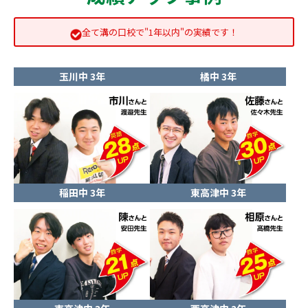
全て溝の口校で"1年以内"の実績です！
玉川中 3年
橘中 3年
稲田中 3年
東高津中 3年