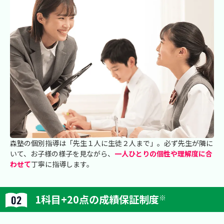
森塾の個別指導は「先生１人に生徒２人まで」。必ず先生が隣に
いて、お子様の様子を見ながら、
一人ひとりの個性や理解度に合
わせて
丁寧に指導します。
1科目+20点の成績保証制度
※