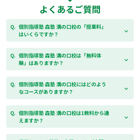
よくあるご質問
個別指導塾 森塾 溝の口校の「授業料」
はいくらですか？
お子様の学年やご状況、校舎によって変わりますの
で、以下より、お気軽にお問合わせください。個別指
個別指導塾 森塾 溝の口校は「無料体
導塾 森塾の授業料は
こちらのページ
よりお問合わせく
験」はありますか？
ださい。自動返信メールで【すぐ】にご確認いただけ
ます。
通常期には最大1ヶ月の無料体験を受付しておりま
す。また、春休み、夏休み、冬休みの講習では「4日
個別指導塾 森塾 溝の口校にはどのよう
間～5日間の無料体験」授業を受けていただくことが
なコースがありますか？
可能です。個別指導塾 森塾 溝の口校の無料体験につい
ては
こちらのページ
より簡単にお問合わせいただけま
個別指導塾 森塾 溝の口校では、小学生・中学生・高
す。
校生のコースがあり、それぞれ学校のテストの点数ア
個別指導塾 森塾 溝の口校は1教科から通
ップを目的としたコースとなっております。その他、
えますか？
小学生用の英検®対策や、基礎学力を身につけるDOJO
など、オプションコースのご用意もありますので、詳
はい、1教科、週1日から受講いただけます。自分から
細は校舎にお問合わせください。