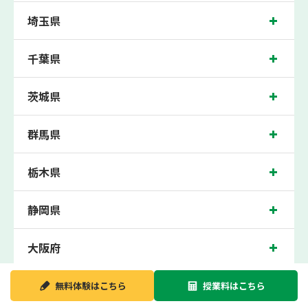
溝の口校では、久本小学校、高津小学校、坂戸小学校、大谷戸小学校、久地小学校
埼玉県
の各小学校や、高津中学校、東高津中学校、西高津中学校、橘中学校、宮崎中学
校、稲田中学校、宮内中学校の各中学校の生徒さん、新城高校、市立高津高校、元
石川高校、住吉高校の各高校の生徒さんに多数お通いいただき、中間テスト、期末
千葉県
テストなどのテスト対策や高校受験・大学受験に向けた受験指導などを実施。
溝の口近くの塾・個別指導塾。神奈川県川崎市の小学生・中学生・高校生の成績ア
ップの塾・個別指導塾なら「森塾 溝の口校」へ。
茨城県
神奈川県川崎市の保護者の方や生徒さんにクチコミで絶大な評価をいただいている
個別指導塾です。
群馬県
溝の口校の住所は神奈川県川崎市。周辺にはドンキホーテやみずほ銀行などがござ
います。東急溝の口駅から徒歩3分に位置する塾・個別指導塾です。溝の口校は地
域の評判を呼び、溝の口駅はもちろん、近隣の高津駅や武蔵新城駅からもお通いい
ただいております。無料体験受付中です！
栃木県
静岡県
大阪府
新潟県
無料体験は
こちら
授業料は
こちら