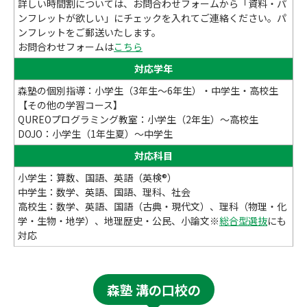
詳しい時間割については、お問合わせフォームから「資料・パ
ンフレットが欲しい」にチェックを入れてご連絡ください。パ
ンフレットをご郵送いたします。
お問合わせフォームは
こちら
対応学年
森塾の個別指導：小学生（3年生～6年生）・中学生・高校生
【その他の学習コース】
QUREOプログラミング教室：小学生（2年生）～高校生
DOJO：小学生（1年生夏）～中学生
対応科目
小学生：算数、国語、英語（英検®）
中学生：数学、英語、国語、理科、社会
高校生：数学、英語、国語（古典・現代文）、理科（物理・化
学・生物・地学）、地理歴史・公民、小論文※
総合型選抜
にも
対応
森塾 溝の口校の