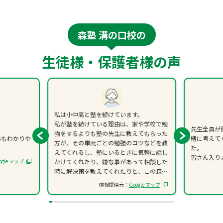
森塾 溝の口校の
生徒様・保護者様の声
私は小中高と塾を続けています。
私が塾を続けている理由は、家や学校で勉
先生全員が
強をするよりも塾の先生に教えてもらった
業もわかりや
緒に考えて
方が、その単元ごとの勉強のコツなどを教
た。
えてくれるし、塾にいるときに気軽に話し
皆さん入り
ogle マップ
かけてくれたり、嫌な事があって相談した
時に解決策を教えてくれたりと、この森塾
には本当に色々助かっています。
情報提供元：
Google マップ
勉強が苦手な方は、是非体験などに行って
みてください。
塾に行くのが楽しくなります。
面白く、楽しく勉強が出来るようになりま