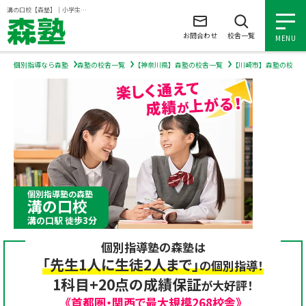
ページの本文へ
溝の口校【森塾】｜小学生・中学生・高校生の個別指導塾・学習塾
お問合わせ
校舎一覧
MENU
個別指導なら森塾
森塾の校舎一覧
【神奈川県】森塾の校舎一覧
【川崎市】森塾の校舎
小学生の個別指導
中学生の個別指導
高校生の個別指導
個別指導塾の森塾
溝の口校
森塾を知る
溝の口駅 徒歩3分
個別指導塾の森塾は
森塾を知る トップ
入塾について
「先生1人に生徒2人まで」
の個別指導！
1科目+20点の成績保証
が大好評！
森塾の想い
入塾について トップ
よくあるご質問
《首都圏・関西で最大規模268校舎》