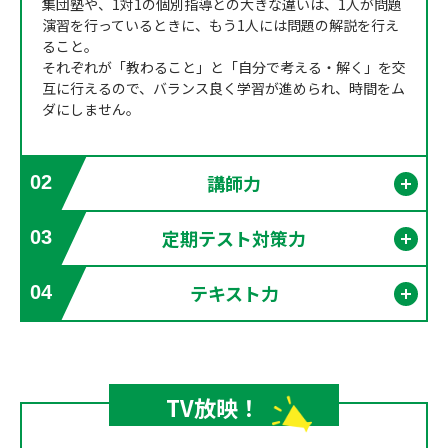
集団塾や、1対1の個別指導との大きな違いは、1人が問題
演習を行っているときに、もう1人には問題の解説を行え
ること。
それぞれが「教わること」と「自分で考える・解く」を交
互に行えるので、バランス良く学習が進められ、時間をム
ダにしません。
講師力
02
開く
定期テスト対策力
03
開く
テキスト力
04
開く
TV放映！