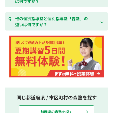
は何ですか？
集団指導塾は多人数の生徒に対して授業を行う学校の
授業と似たスタイルでの指導となりますが、個別指導
他の個別指導塾と個別指導塾「森塾」の
塾の森塾は一人ひとりの学習スピードに合わせて個別
違いは何ですか？
に指導します。
個別指導塾の森塾は、「先生1人に生徒2人まで」の個
別指導で、「1科目＋20点の成績保証」が大評判の塾
です。しかも、「保護者様にも安心の授業料」で、多
くの保護者様からご好評いただいております。
同じ都道府県 / 市区町村の森塾を探す
静岡県の森塾を探す