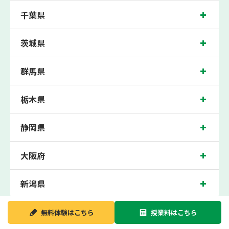
数お通いいただき、中間テスト、期末テストなどのテスト対策や高校受験・大学受
千葉県
験に向けた受験指導などを実施。
清水近くの塾・個別指導塾。清水駅（静岡県静岡市清水区辻）周辺の小学生・中学
生・高校生の成績アップの塾・個別指導塾なら「森塾 清水駅前校」へ。
茨城県
静岡県静岡市清水区辻の保護者の方や生徒さんにクチコミで絶大な評価をいただい
ている個別指導塾です。
群馬県
清水駅前校の住所は静岡県静岡市清水区辻。周辺には清水警察署清水駅前交番や清
水駅前郵便局などがございます。清水駅徒歩1分に位置する塾・個別指導塾です。
清水駅前校は、清水駅はもちろん、近隣の新清水駅や入江岡駅にお住まいの方から
も続々お問い合わせいただいております。無料体験受付中です！
栃木県
静岡県
大阪府
新潟県
無料体験は
こちら
授業料は
こちら