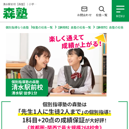
ページの本文へ
清水駅前校【森塾】｜小学生・中学生・高校生の個別指導塾・学習塾
お問合わせ
校舎一覧
MENU
個別指導なら森塾
森塾の校舎一覧
【静岡県】森塾の校舎一覧
【静岡市】森塾の校舎一
小学生の個別指導
中学生の個別指導
高校生の個別指導
個別指導塾の森塾
清水駅前校
森塾を知る
清水駅 徒歩1分
個別指導塾の森塾は
森塾を知る トップ
入塾について
「先生1人に生徒2人まで」
の個別指導！
1科目+20点の成績保証
が大好評！
森塾の想い
入塾について トップ
よくあるご質問
《首都圏・関西で最大規模268校舎》