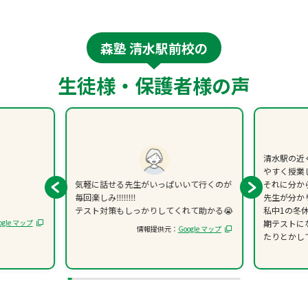
森塾 清水駅前校の
生徒様・保護者様の声
清水駅の近
やすく授業
気軽に話せる先生がいっぱいいて行くのが
それに分か
毎回楽しみ‼️‼️‼️‼️
先生が分か
テスト対策もしっかりしてくれて助かる😭
私中1の冬
ogle マップ
期テストに
情報提供元：
Google マップ
たりとかし
トの点数が
来て、とて
た。
しかも森塾
にあった先