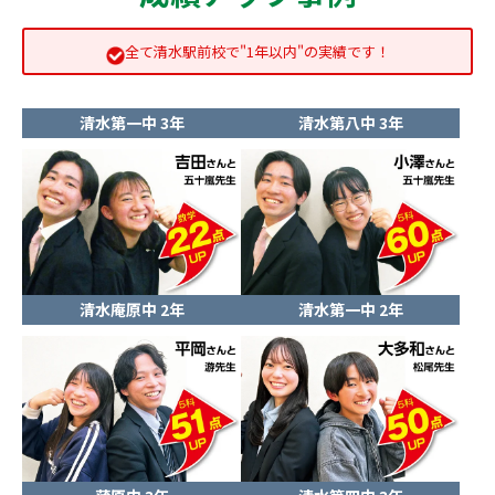
全て清水駅前校で"1年以内"の実績です！
清水第一中 3年
清水第八中 3年
清水庵原中 2年
清水第一中 2年