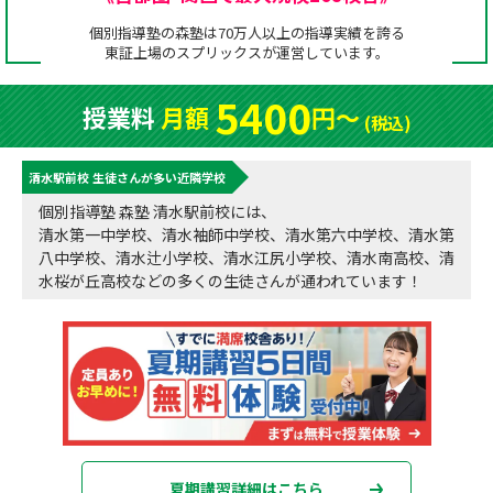
成績アップをかなえる！森塾メソッド
個別指導塾の森塾は70万人以上の指導実績を誇る
塾の選び方
東証上場の
スプリックス
が運営しています。
お電話はこちら
森塾の授業料について
入塾までの流れ
5400
授業料
月額
円〜
0120-602-607
(税込)
子と親のお悩み別！なぜ？どうして？森塾！
無料体験授業について
清水駅前校 生徒さんが多い近隣学校
授業料等お問合わせはこちら
数字でなるほど！森塾
森塾のお得なキャンペーン・割引制度
個別指導塾 森塾 清水駅前校には、
清水第一中学校、清水袖師中学校、清水第六中学校、清水第
動画でわかる！森塾
校舎一覧
八中学校、清水辻小学校、清水江尻小学校、清水南高校、清
水桜が丘高校などの多くの生徒さんが通われています！
夏期講習詳細はこちら