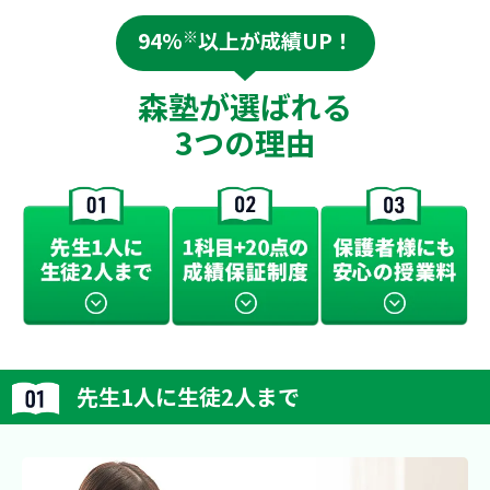
あった授業
勉強が苦手
94%
※
以上が成績UP！
人などにお
森塾が選ばれる
3つの理由
先生1人に生徒2人まで