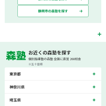
静岡市の森塾を探す
清水駅前校は、（株）スプリックスが運営する「先生１人に生徒２人まで」で「保
護者の方にも安心の授業料」の塾・個別指導塾です。 清水駅前校では、小学生は3
お近くの森塾を探す
科目（算数・英語・国語）[個別]とDOJO[集団]、中学生は5科目（数学・英語・国
語・理科・社会）、高校生は7科目（数学・英語・国語[古典・現代文]・理科[物
個別指導塾の森塾 全国に直営 268校舎
理・化学・生物・地学]・地理歴史・公民・小論文）を提供しています。
※五十音順
また、個別指導塾「森塾」では「成績保証制度」を提供しており、高校生の入塾後
2学期以内に、学校の定期テスト（中間・期末テスト）で、必ず1回以上『60点未
東京都
満でご入塾の場合、受講科目が1科目で+20点以上。60点以上でご入塾の場合、そ
の科目が80点以上』になることを保証します。もし以上の基準を超えて学校成績が
上がらなければ、3学期目の対象科目授業料を全額免除し、1学期間無料で指導させ
ていただきます。＊定期テストの一科目あたりの満点数が100点でない地域では、
神奈川県
100点満点に換算した場合の上記 記載点数相当の内容を保証させていただきます。
清水駅前校では、清水辻小学校、清水江尻小学校、清水袖師小学校の各小学校や、
埼玉県
清水第一中学校、清水袖師中学校、清水第六中学校、清水第八中学校、清水飯田中
学校の各中学校の生徒さん、清水南高校、清水桜が丘高校の各高校の生徒さんに多