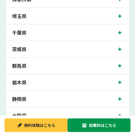
100点満点に換算した場合の上記 記載点数相当の内容を保証させていただきます。
南浦和校では、大谷場小学校、大谷場東小学校、南浦和小学校、谷田小学校、高砂
埼玉県
小学校、文蔵小学校の各小学校や、大谷場中学校、岸中学校、大谷口中学校、白幡
中学校、小谷場中学校、南浦和中学校、内谷中学校の各中学校の生徒さん、浦和南
高校、南稜高校、浦和実業学園高校の各高校の生徒さんに多数お通いいただき、中
千葉県
間テスト、期末テストなどのテスト対策や高校受験・大学受験に向けた受験指導な
どを実施。
南浦和近くの塾・個別指導塾。埼玉県さいたま市の小学生・中学生・高校生の成績
茨城県
アップの塾・個別指導塾なら「森塾 南浦和校」へ。
埼玉県さいたま市の保護者の方や生徒さんにクチコミで絶大な評価をいただいてい
群馬県
る個別指導塾です。
南浦和校の住所は埼玉県さいたま市。周辺にはファミリーマートや埼玉りそな銀行
などがございます。JR線南浦和駅から徒歩1分に位置する塾・個別指導塾です。南
浦和校は地域の評判を呼び、南浦和駅はもちろん、近隣の浦和駅や蕨駅からもお通
栃木県
いいただいております。無料体験受付中です！
静岡県
大阪府
無料体験は
こちら
授業料は
こちら
新潟県