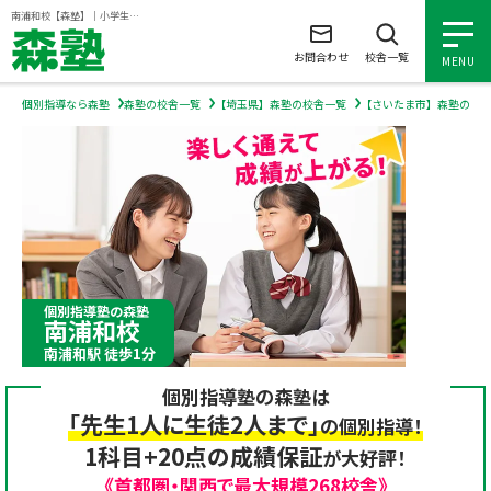
ページの本文へ
南浦和校【森塾】｜小学生・中学生・高校生の個別指導塾・学習塾
お問合わせ
校舎一覧
MENU
個別指導なら森塾
森塾の校舎一覧
【埼玉県】森塾の校舎一覧
【さいたま市】森塾の校
小学生の個別指導
中学生の個別指導
高校生の個別指導
個別指導塾の森塾
南浦和校
森塾を知る
南浦和駅 徒歩1分
個別指導塾の森塾は
森塾を知る トップ
入塾について
「先生1人に生徒2人まで」
の個別指導！
1科目+20点の成績保証
が大好評！
森塾の想い
入塾について トップ
よくあるご質問
《首都圏・関西で最大規模268校舎》