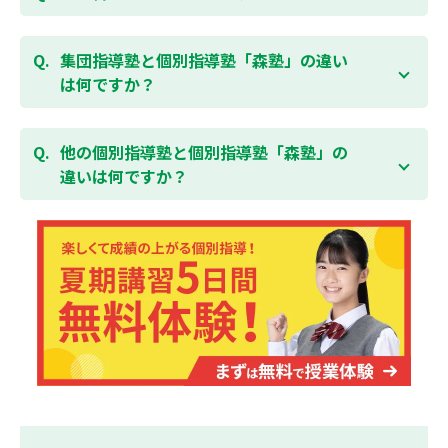
をキャンセルされた場合は、すでに納入していただい
験を！
ている全ての費用（授業料、テキスト代等を含む）の
森塾は個別指導ですので、時間や曜日を自由に選択す
「全額」を返金させていただく「返金制度」をご用意
ることができます。そのため、部活やすでにお通いの
集団指導塾と個別指導塾「森塾」の違い
無料体験はこちら
しております。
習い事などと無理なく両立することができます。
は何ですか？
集団指導塾は多人数の生徒に対して授業を行う学校の
授業と似たスタイルでの指導となりますが、個別指導
他の個別指導塾と個別指導塾「森塾」の
塾の森塾は一人ひとりの学習スピードに合わせて個別
違いは何ですか？
に指導します。
個別指導塾の森塾は、「先生1人に生徒2人まで」の個
別指導で、「1科目＋20点の成績保証」が大評判の塾
です。しかも、「保護者様にも安心の授業料」で、多
くの保護者様からご好評いただいております。