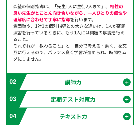
森塾の個別指導は、「先生1人に生徒2人まで」。
相性の
良い先生がとことん向き合いながら、一人ひとりの個性や
理解度に合わせて丁寧に指導
を行います。
集団塾や、1対1の個別指導との大きな違いは、1人が問題
演習を行っているときに、もう1人には問題の解説を行え
ること。
それぞれが「教わること」と「自分で考える・解く」を交
互に行えるので、バランス良く学習が進められ、時間をム
ダにしません。
講師力
02
開く
定期テスト対策力
03
開く
テキスト力
04
開く