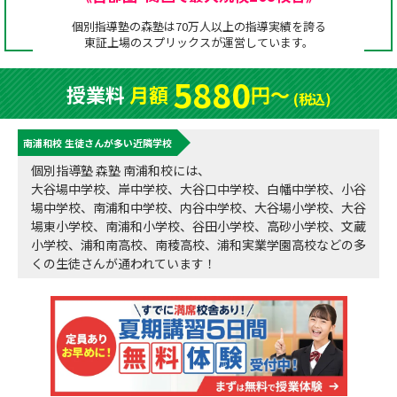
成績アップをかなえる！森塾メソッド
個別指導塾の森塾は70万人以上の指導実績を誇る
塾の選び方
東証上場の
スプリックス
が運営しています。
お電話はこちら
森塾の授業料について
入塾までの流れ
5880
授業料
月額
円〜
0120-602-607
(税込)
子と親のお悩み別！なぜ？どうして？森塾！
無料体験授業について
南浦和校 生徒さんが多い近隣学校
授業料等お問合わせはこちら
数字でなるほど！森塾
森塾のお得なキャンペーン・割引制度
個別指導塾 森塾 南浦和校には、
大谷場中学校、岸中学校、大谷口中学校、白幡中学校、小谷
動画でわかる！森塾
校舎一覧
場中学校、南浦和中学校、内谷中学校、大谷場小学校、大谷
場東小学校、南浦和小学校、谷田小学校、高砂小学校、文蔵
小学校、浦和南高校、南稜高校、浦和実業学園高校などの多
くの生徒さんが通われています！