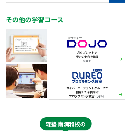
その他の学習コース
AIタブレットで
学力の土台を作る
（小学生）
サイバーエージェントグループが
開発した子供向け
プログラミング教室
（小学生）
森塾 南浦和校の