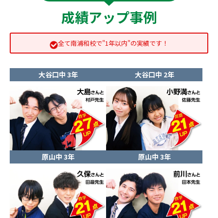
成績アップ事例
全て南浦和校で"1年以内"の実績です！
大谷口中 3年
大谷口中 2年
原山中 3年
原山中 3年