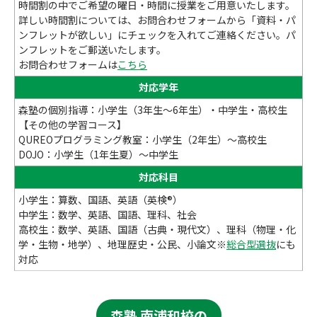
時間割の中でご希望の曜日・時間に授業をご用意いたします。
詳しい時間割については、お問合わせフォームから「資料・パ
ンフレットが欲しい」にチェックを入れてご連絡ください。パ
ンフレットをご郵送いたします。
お問合わせフォームは
こちら
対応学年
森塾の個別指導：小学生（3年生～6年生）・中学生・高校生
【その他の学習コース】
QUREOプログラミング教室：小学生（2年生）～高校生
DOJO：小学生（1年生夏）～中学生
対応科目
小学生：算数、国語、英語（英検®）
中学生：数学、英語、国語、理科、社会
高校生：数学、英語、国語（古典・現代文）、理科（物理・化
学・生物・地学）、地理歴史・公民、小論文※
総合型選抜
にも
対応
森塾 南浦和校の