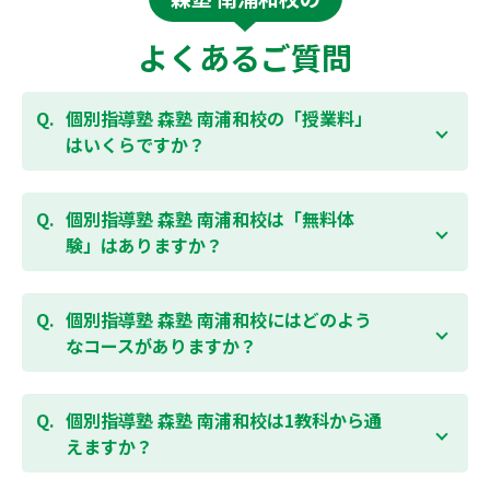
よくあるご質問
個別指導塾 森塾 南浦和校の「授業料」
はいくらですか？
お子様の学年やご状況、校舎によって変わりますの
で、以下より、お気軽にお問合わせください。個別指
個別指導塾 森塾 南浦和校は「無料体
導塾 森塾の授業料は
こちらのページ
よりお問合わせく
験」はありますか？
ださい。自動返信メールで【すぐ】にご確認いただけ
ます。
通常期には最大1ヶ月の無料体験を受付しておりま
す。また、春休み、夏休み、冬休みの講習では「4日
個別指導塾 森塾 南浦和校にはどのよう
間～5日間の無料体験」授業を受けていただくことが
なコースがありますか？
可能です。個別指導塾 森塾 南浦和校の無料体験につい
ては
こちらのページ
より簡単にお問合わせいただけま
個別指導塾 森塾 南浦和校では、小学生・中学生・高
す。
校生のコースがあり、それぞれ学校のテストの点数ア
個別指導塾 森塾 南浦和校は1教科から通
ップを目的としたコースとなっております。その他、
えますか？
小学生用の英検®対策や、基礎学力を身につけるDOJO
など、オプションコースのご用意もありますので、詳