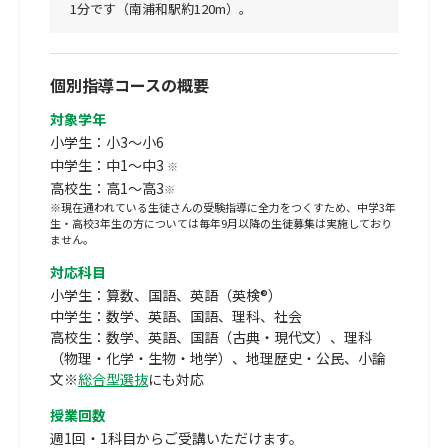
1分です（南浦和駅約120m）。
個別指導コースの概要
対象学年
小学生：小3～小6
中学生：中1～中3
※
高校生：高1～高3
※
※現在通われている生徒さんの受験指導に全力をつくすため、中学3年
生・高校3年生の方については毎年9月以降の生徒募集は実施しており
ません。
対応科目
小学生：算数、国語、英語（英検®）
中学生：数学、英語、国語、理科、社会
高校生：数学、英語、国語（古典・現代文）、理科
（物理・化学・生物・地学）、地理歴史・公民、小論
文※
総合型選抜
にも対応
授業回数
週1回・1科目からご受講いただけます。