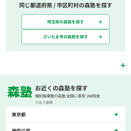
同じ都道府県 / 市区町村の森塾を探す
埼玉県の森塾を探す
さいたま市の森塾を探す
南浦和校は、（株）スプリックスが運営する「先生１人に生徒２人まで」で「保護
者の方にも安心の授業料」の塾・個別指導塾です。 南浦和校では、小学生は3科目
お近くの森塾を探す
（算数・英語・国語）[個別]とDOJO[集団]、中学生は5科目（数学・英語・国語・
理科・社会）、高校生は7科目（数学・英語・国語[古典・現代文]・理科[物理・化
個別指導塾の森塾 全国に直営 268校舎
学・生物・地学]・地理歴史・公民・小論文）を提供しています。
※五十音順
また、個別指導塾「森塾」では「成績保証制度」を提供しており、高校生の入塾後
2学期以内に、学校の定期テスト（中間・期末テスト）で、必ず1回以上『60点未
東京都
満でご入塾の場合、受講科目が1科目で+20点以上。60点以上でご入塾の場合、そ
の科目が80点以上』になることを保証します。もし以上の基準を超えて学校成績が
上がらなければ、3学期目の対象科目授業料を全額免除し、1学期間無料で指導させ
ていただきます。＊定期テストの一科目あたりの満点数が100点でない地域では、
神奈川県