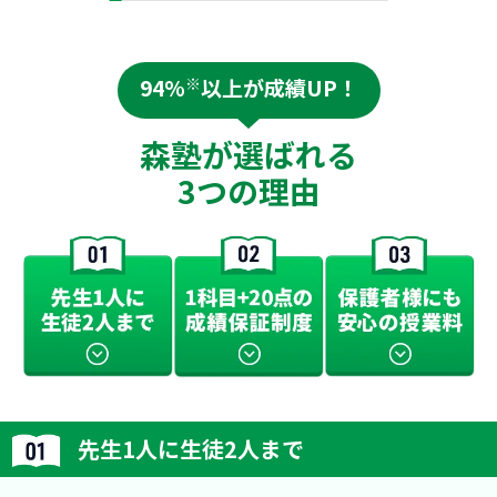
94%
※
以上が成績UP！
森塾が選ばれる
3つの理由
先生1人に生徒2人まで