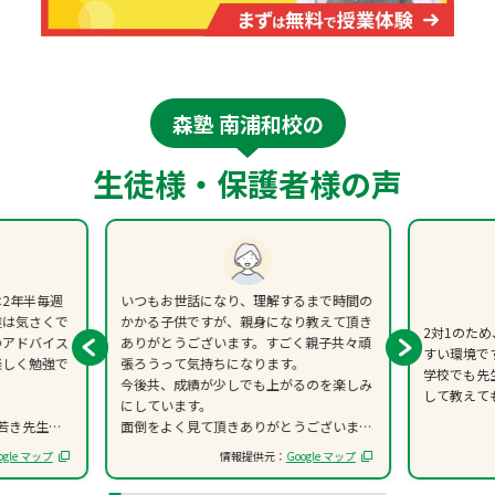
森塾 南浦和校の
生徒様・保護者様の声
2年半毎週
いつもお世話になり、理解するまで時間の
達は気さくで
かかる子供ですが、親身になり教えて頂き
2対1のた
のアドバイス
ありがとうございます。すごく親子共々頑
すい環境で
楽しく勉強で
張ろうって気持ちになります。
学校でも先
今後共、成績が少しでも上がるのを楽しみ
して教えて
。
にしています。
若き先生方
面倒をよく見て頂きありがとうございま
。
す。
ogle マップ
情報提供元：
Google マップ
今後共、宜しくお願いします。