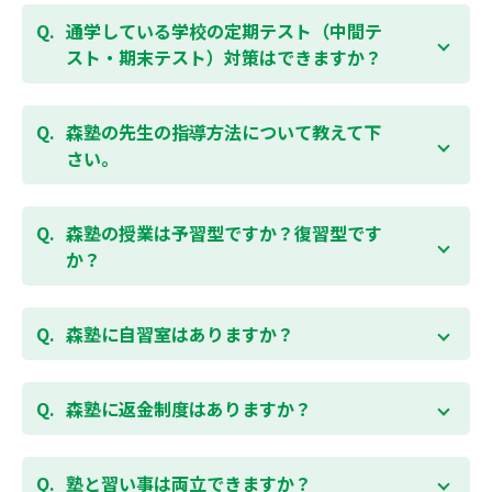
はい、1教科、週1日から受講いただけます。自分から
細は校舎にお問合わせください。
勉強できる習慣をつけるために最初は1から2教科での
通学している学校の定期テスト（中間テ
受講をおすすめしております。まずはお気軽にご相談
スト・期末テスト）対策はできますか？
お問合わせはこちら
ください。
お子様お一人おひとりの学校進度やテスト範囲にあわ
ご相談（お問合わせ）はこちら
せて授業をすすめますので、定期テスト対策に繋がり
森塾の先生の指導方法について教えて下
ます。森塾では、テスト直前に自分の予定にあわせ
さい。
て、テスト対策授業の追加ができます。 受講中の科目
はもちろん、普段習っていない科目（理科・社会な
「質量ともに日本一」と自負する研修制度を受け、知
ど）も可能です。 普段忙しくてなかなか手が回らない
識や教え方を習得した先生が、一人ひとりの能力、個
森塾の授業は予習型ですか？復習型です
科目も、テスト前に集中して対策できると好評です。
性に合わせて個別指導いたします。先生とお子様の相
か？
性を大切にするために、相性が合わなければ先生変更
できる「先生変更制度」をご用意しております。
春期・夏期等の講習以外では森塾の授業は学校で習っ
たところを教える「復習型授業」ではなく、塾で習っ
森塾に自習室はありますか？
てから学校で習う「予習型授業」です。塾で勉強した
後に学校の授業を聞くので、よくわかり、授業を聞く
各校舎に完備しています。
のが楽しくなります。
空いている時間があれば、学校の授業の予習や宿題、
森塾に返金制度はありますか？
勉強が楽しくなるとテストの成績が上がり、テストの
テスト前の勉強などに、いつでもご利用いただくこと
点数が上がると、もっと勉強が楽しくなります。楽し
ができます（無料）。
森塾では保護者様に「安心して」入塾をご検討いただ
くて成績が上がる個別指導塾「森塾」で中学生のお子
くために、ご入塾後4回授業を受けられるまでに入塾
塾と習い事は両立できますか？
様の成績アップを目指しましょう！まずは無料授業体