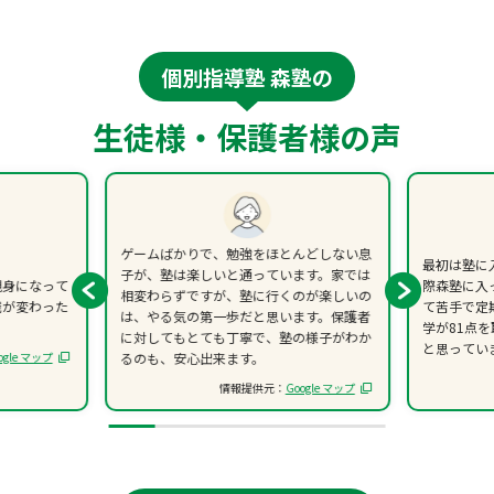
個別指導塾 森塾の
生徒様・保護者様の声
ゲームばかりで、勉強をほとんどしない息
最初は塾に
子が、塾は楽しいと通っています。家では
親身になって
際森塾に入
相変わらずですが、塾に行くのが楽しいの
識が変わった
て苦手で定
は、やる気の第一歩だと思います。保護者
学が81点
に対してもとても丁寧で、塾の様子がわか
と思ってい
ogle マップ
るのも、安心出来ます。
情報提供元：
Google マップ