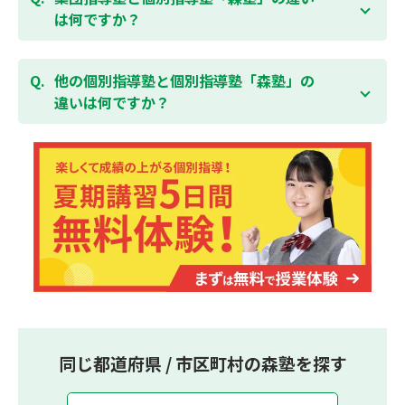
しております。
習い事などと無理なく両立することができます。
は何ですか？
集団指導塾は多人数の生徒に対して授業を行う学校の
授業と似たスタイルでの指導となりますが、個別指導
他の個別指導塾と個別指導塾「森塾」の
塾の森塾は一人ひとりの学習スピードに合わせて個別
違いは何ですか？
に指導します。
個別指導塾の森塾は、「先生1人に生徒2人まで」の個
別指導で、「1科目＋20点の成績保証」が大評判の塾
です。しかも、「保護者様にも安心の授業料」で、多
くの保護者様からご好評いただいております。
同じ都道府県 / 市区町村の森塾を探す