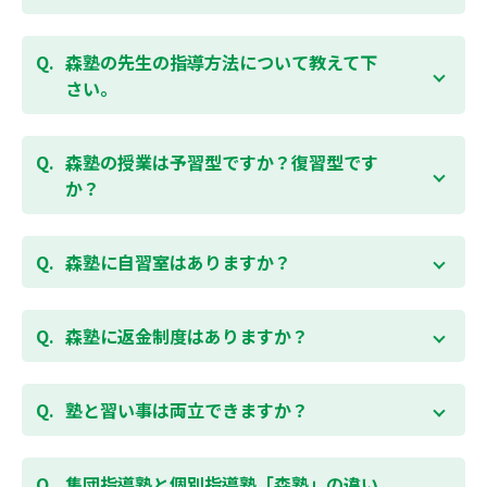
ください。
お子様お一人おひとりの学校進度やテスト範囲にあわ
ご相談（お問合わせ）はこちら
せて授業をすすめますので、定期テスト対策に繋がり
森塾の先生の指導方法について教えて下
ます。森塾では、テスト直前に自分の予定にあわせ
さい。
て、テスト対策授業の追加ができます。 受講中の科目
はもちろん、普段習っていない科目（理科・社会な
「質量ともに日本一」と自負する研修制度を受け、知
ど）も可能です。 普段忙しくてなかなか手が回らない
識や教え方を習得した先生が、一人ひとりの能力、個
森塾の授業は予習型ですか？復習型です
科目も、テスト前に集中して対策できると好評です。
性に合わせて個別指導いたします。先生とお子様の相
か？
性を大切にするために、相性が合わなければ先生変更
できる「先生変更制度」をご用意しております。
春期・夏期等の講習以外では森塾の授業は学校で習っ
たところを教える「復習型授業」ではなく、塾で習っ
森塾に自習室はありますか？
てから学校で習う「予習型授業」です。塾で勉強した
後に学校の授業を聞くので、よくわかり、授業を聞く
各校舎に完備しています。
のが楽しくなります。
空いている時間があれば、学校の授業の予習や宿題、
森塾に返金制度はありますか？
勉強が楽しくなるとテストの成績が上がり、テストの
テスト前の勉強などに、いつでもご利用いただくこと
点数が上がると、もっと勉強が楽しくなります。楽し
ができます（無料）。
森塾では保護者様に「安心して」入塾をご検討いただ
くて成績が上がる個別指導塾「森塾」で中学生のお子
くために、ご入塾後4回授業を受けられるまでに入塾
塾と習い事は両立できますか？
様の成績アップを目指しましょう！まずは無料授業体
をキャンセルされた場合は、すでに納入していただい
験を！
ている全ての費用（授業料、テキスト代等を含む）の
森塾は個別指導ですので、時間や曜日を自由に選択す
「全額」を返金させていただく「返金制度」をご用意
ることができます。そのため、部活やすでにお通いの
集団指導塾と個別指導塾「森塾」の違い
無料体験はこちら