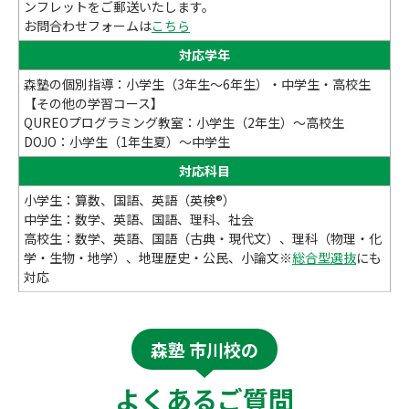
ンフレットをご郵送いたします。
お問合わせフォームは
こちら
対応学年
森塾の個別指導：小学生（3年生～6年生）・中学生・高校生
【その他の学習コース】
QUREOプログラミング教室：小学生（2年生）～高校生
DOJO：小学生（1年生夏）～中学生
対応科目
小学生：算数、国語、英語（英検®）
中学生：数学、英語、国語、理科、社会
高校生：数学、英語、国語（古典・現代文）、理科（物理・化
学・生物・地学）、地理歴史・公民、小論文※
総合型選抜
にも
対応
森塾 市川校の
よくあるご質問