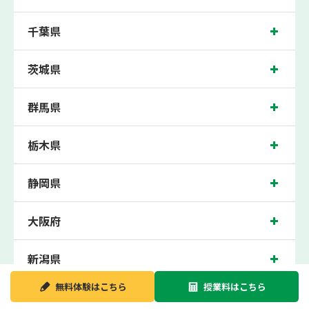
校の各中学校の生徒さん、市川東高校、国分高校、国府台高校の各高校の生徒さん
に多数お通いいただき、中間テスト、期末テストなどのテスト対策や高校受験・大
千葉県
学受験に向けた受験指導などを実施。
市川近くの塾・個別指導塾。千葉県市川市市川の小学生・中学生・高校生の成績ア
ップの塾・個別指導塾なら「森塾 市川校」へ。
茨城県
千葉県市川市市川の保護者の方や生徒さんにクチコミで絶大な評価をいただいてい
る個別指導塾です。
群馬県
市川校の住所は千葉県市川市市川。周辺にはみずほ銀行市川支店やイオンフードス
タイル市川byダイエーなどがございます。JR総武線市川駅徒歩1分に位置する塾・
個別指導塾です。市川校は地域の評判を呼び、市川駅はもちろん、近隣の本八幡駅
や市川真間駅からもお通いいただいております。無料体験受付中です！
栃木県
静岡県
大阪府
新潟県
無料体験は
こちら
授業料は
こちら