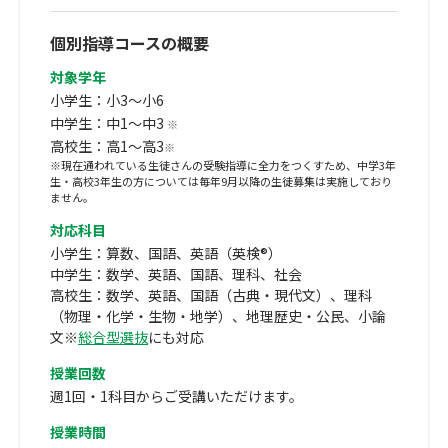
個別指導コースの概要
対象学年
小学生：小3～小6
中学生：中1～中3
※
高校生：高1～高3
※
※現在通われている生徒さんの受験指導に全力をつくすため、中学3年
生・高校3年生の方については毎年9月以降の生徒募集は実施しており
ません。
対応科目
小学生：算数、国語、英語（英検®）
中学生：数学、英語、国語、理科、社会
高校生：数学、英語、国語（古典・現代文）、理科
（物理・化学・生物・地学）、地理歴史・公民、小論
文※
総合型選抜
にも対応
授業回数
週1回・1科目からご受講いただけます。
授業時間