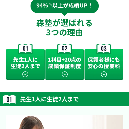
94%
※
以上が成績UP！
森塾が選ばれる
3つの理由
先生1人に生徒2人まで