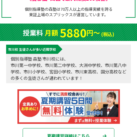
成績アップをかなえる！森塾メソッド
個別指導塾の森塾は70万人以上の指導実績を誇る
塾の選び方
東証上場の
スプリックス
が運営しています。
お電話はこちら
森塾の授業料について
入塾までの流れ
5880
授業料
月額
円〜
0120-602-607
(税込)
子と親のお悩み別！なぜ？どうして？森塾！
無料体験授業について
市川校 生徒さんが多い近隣学校
授業料等お問合わせはこちら
数字でなるほど！森塾
森塾のお得なキャンペーン・割引制度
個別指導塾 森塾 市川校には、
市川第一中学校、市川第二中学校、大洲中学校、市川第八中
動画でわかる！森塾
校舎一覧
学校、市川小学校、宮田小学校、市川東高校、国分高校など
の多くの生徒さんが通われています！
夏期講習詳細はこちら