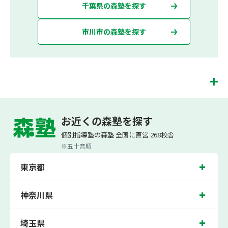
千葉県の森塾を探す
市川市の森塾を探す
市川校は、（株）スプリックスが運営する「先生１人に生徒２人まで」で「保護者
の方にも安心の授業料」の塾・個別指導塾です。 市川校では、小学生は3科目（算
お近くの森塾を探す
数・英語・国語）[個別]とDOJO[集団]、中学生は5科目（数学・英語・国語・理
科・社会）、高校生は7科目（数学・英語・国語[古典・現代文]・理科[物理・化
個別指導塾の森塾 全国に直営 268校舎
学・生物・地学]・地理歴史・公民・小論文）を提供しています。
※五十音順
また、個別指導塾「森塾」では「成績保証制度」を提供しており、高校生の入塾後
2学期以内に、学校の定期テスト（中間・期末テスト）で、必ず1回以上『60点未
東京都
満でご入塾の場合、受講科目が1科目で+20点以上。60点以上でご入塾の場合、そ
の科目が80点以上』になることを保証します。もし以上の基準を超えて学校成績が
上がらなければ、3学期目の対象科目授業料を全額免除し、1学期間無料で指導させ
ていただきます。＊定期テストの一科目あたりの満点数が100点でない地域では、
神奈川県
100点満点に換算した場合の上記 記載点数相当の内容を保証させていただきます。
市川校では、市川小学校、宮田小学校、真間小学校の各小学校や、市川第一中学
埼玉県
校、市川第二中学校、大洲中学校、市川第八中学校、市川第三中学校、東国分中学