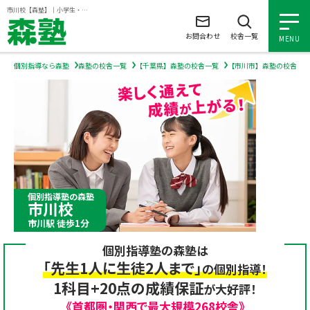
ページの本文へ
市川校【森塾】｜小学生・中学生・高校生の個別指導塾・学習塾
お問合わせ
校舎一覧
MENU
個別指導なら森塾
森塾の校舎一覧
【千葉県】森塾の校舎一覧
【市川市】森塾の校舎一
小学生の個別指導
中学生の個別指導
高校生の個別指導
個別指導塾の森塾
市川校
森塾を知る
市川駅 徒歩1分
個別指導塾の森塾は
森塾を知る トップ
入塾について
「先生1人に生徒2人まで」
の個別指導！
1科目+20点の成績保証
が大好評！
森塾の想い
入塾について トップ
よくあるご質問
《首都圏・関西で最大規模268校舎》