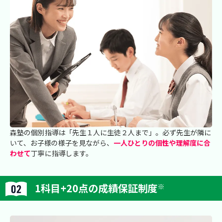
森塾の個別指導は「先生１人に生徒２人まで」。必ず先生が隣に
いて、お子様の様子を見ながら、
一人ひとりの個性や理解度に合
わせて
丁寧に指導します。
1科目+20点の成績保証制度
※