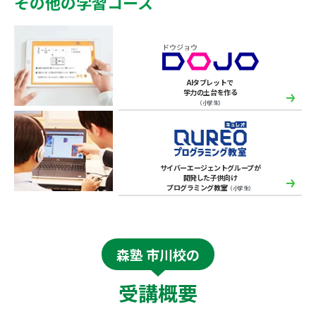
その他の学習コース
AIタブレットで
学力の土台を作る
（小学生）
サイバーエージェントグループが
開発した子供向け
プログラミング教室
（小学生）
森塾 市川校の
受講概要