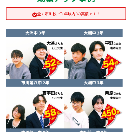
全て市川校で"1年以内"の実績です！
大洲中 3年
大洲中 2年
市川第八中 2年
大洲中 3年