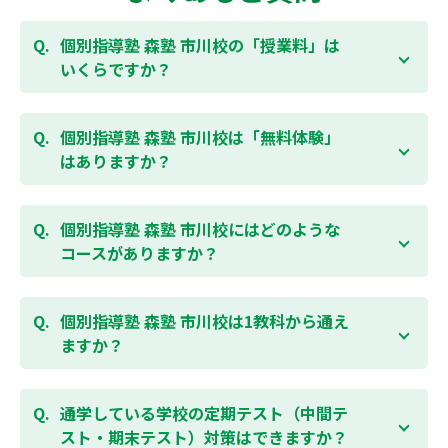
個別指導塾 森塾 市川校の「授業料」は
いくらですか？
お子様の学年やご状況、校舎によって変わりますの
で、以下より、お気軽にお問合わせください。個別指
個別指導塾 森塾 市川校は「無料体験」
導塾 森塾の授業料は
こちらのページ
よりお問合わせく
はありますか？
ださい。自動返信メールで【すぐ】にご確認いただけ
ます。
通常期には最大1ヶ月の無料体験を受付しておりま
す。また、春休み、夏休み、冬休みの講習では「4日
個別指導塾 森塾 市川校にはどのような
間～5日間の無料体験」授業を受けていただくことが
コースがありますか？
可能です。個別指導塾 森塾 市川校の無料体験について
は
こちらのページ
より簡単にお問合わせいただけま
個別指導塾 森塾 市川校では、小学生・中学生・高校
す。
生のコースがあり、それぞれ学校のテストの点数アッ
個別指導塾 森塾 市川校は1教科から通え
プを目的としたコースとなっております。その他、小
ますか？
学生用の英検®対策や、基礎学力を身につけるDOJOな
ど、オプションコースのご用意もありますので、詳細
はい、1教科、週1日から受講いただけます。自分から
は校舎にお問合わせください。
勉強できる習慣をつけるために最初は1から2教科での
通学している学校の定期テスト（中間テ
受講をおすすめしております。まずはお気軽にご相談
スト・期末テスト）対策はできますか？
お問合わせはこちら