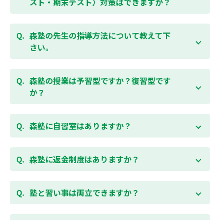
スト・期末テスト）対策はできますか？
お問合わせはこちら
ください。
お子様お一人おひとりの学校進度やテスト範囲にあわ
ご相談（お問合わせ）はこちら
せて授業をすすめますので、定期テスト対策に繋がり
森塾の先生の指導方法について教えて下
ます。森塾では、テスト直前に自分の予定にあわせ
さい。
て、テスト対策授業の追加ができます。 受講中の科目
はもちろん、普段習っていない科目（理科・社会な
「質量ともに日本一」と自負する研修制度を受け、知
ど）も可能です。 普段忙しくてなかなか手が回らない
識や教え方を習得した先生が、一人ひとりの能力、個
森塾の授業は予習型ですか？復習型です
科目も、テスト前に集中して対策できると好評です。
性に合わせて個別指導いたします。先生とお子様の相
か？
性を大切にするために、相性が合わなければ先生変更
できる「先生変更制度」をご用意しております。
春期・夏期等の講習以外では森塾の授業は学校で習っ
たところを教える「復習型授業」ではなく、塾で習っ
森塾に自習室はありますか？
てから学校で習う「予習型授業」です。塾で勉強した
後に学校の授業を聞くので、よくわかり、授業を聞く
各校舎に完備しています。
のが楽しくなります。
空いている時間があれば、学校の授業の予習や宿題、
森塾に返金制度はありますか？
勉強が楽しくなるとテストの成績が上がり、テストの
テスト前の勉強などに、いつでもご利用いただくこと
点数が上がると、もっと勉強が楽しくなります。楽し
ができます（無料）。
森塾では保護者様に「安心して」入塾をご検討いただ
くて成績が上がる個別指導塾「森塾」で中学生のお子
くために、ご入塾後4回授業を受けられるまでに入塾
塾と習い事は両立できますか？
様の成績アップを目指しましょう！まずは無料授業体
をキャンセルされた場合は、すでに納入していただい
験を！
ている全ての費用（授業料、テキスト代等を含む）の
森塾は個別指導ですので、時間や曜日を自由に選択す