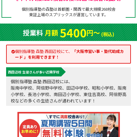
成績アップをかなえる！森塾メソッド
個別指導塾の森塾は首都圏・関西で最大規模268校舎
塾の選び方
東証上場の
スプリックス
が運営しています。
お電話はこちら
森塾の授業料について
入塾までの流れ
5400
授業料
月額
円〜
0120-602-607
(税込)
子と親のお悩み別！なぜ？どうして？森塾！
無料体験授業について
授業料等お問合わせはこちら
個別指導塾 森塾 西田辺校にて、
「
大阪市習い事・塾代助成カ
数字でなるほど！森塾
森塾のお得なキャンペーン・割引制度
ード
」を利用できます！
動画でわかる！森塾
校舎一覧
西田辺校 生徒さんが多い近隣学校
個別指導塾 森塾 西田辺校には、
阪南中学校、阿倍野中学校、田辺中学校、昭和小学校、阪南
小学校、長池小学校、南田辺小学校、東住吉高校、阿倍野高
校などの多くの生徒さんが通われています！