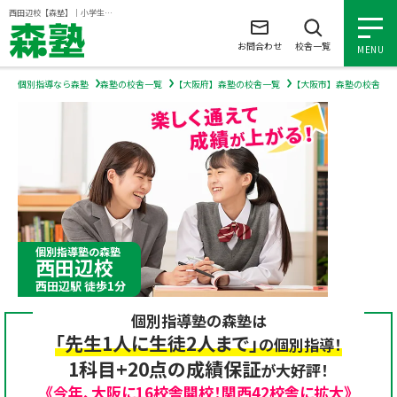
ページの本文へ
西田辺校【森塾】｜小学生・中学生・高校生の個別指導塾・学習塾
お問合わせ
校舎一覧
MENU
個別指導なら森塾
森塾の校舎一覧
【大阪府】森塾の校舎一覧
【大阪市】森塾の校舎一
小学生の個別指導
中学生の個別指導
高校生の個別指導
個別指導塾の森塾
西田辺校
森塾を知る
西田辺駅 徒歩1分
個別指導塾の森塾は
森塾を知る トップ
入塾について
「先生1人に生徒2人まで」
の個別指導！
1科目+20点の成績保証
が大好評！
森塾の想い
入塾について トップ
よくあるご質問
《今年、大阪に16校舎開校！関西42校舎に拡大》