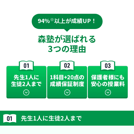
り組もうとす
まうタイプのお子さんにはオススメです。
めて良かっ
成績も少し
す。子供の
てくださる
94%
※
以上が成績UP！
の事を「○
「○○くん
森塾が選ばれる
呼んで良い
さや、アッ
3つの理由
訪れても照
囲気の良さ
中から、親
大満足です
ます。
先生1人に生徒2人まで