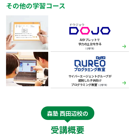
その他の学習コース
AIタブレットで
学力の土台を作る
（小学生）
サイバーエージェントグループが
開発した子供向け
プログラミング教室
（小学生）
森塾 西田辺校の
受講概要