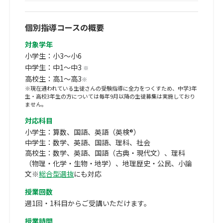
個別指導コースの概要
対象学年
小学生：小3～小6
中学生：中1～中3
※
高校生：高1～高3
※
※現在通われている生徒さんの受験指導に全力をつくすため、中学3年
生・高校3年生の方については毎年9月以降の生徒募集は実施しており
ません。
対応科目
小学生：算数、国語、英語（英検®）
中学生：数学、英語、国語、理科、社会
高校生：数学、英語、国語（古典・現代文）、理科
（物理・化学・生物・地学）、地理歴史・公民、小論
文※
総合型選抜
にも対応
授業回数
週1回・1科目からご受講いただけます。
授業時間