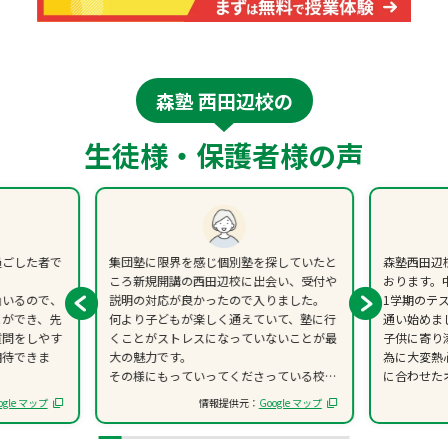
森塾 西田辺校の
生徒様・保護者様の声
過ごした者で
集団塾に限界を感じ個別塾を探していたと
森塾西田辺
ころ新規開講の西田辺校に出会い、受付や
おります。
山いるので、
説明の対応が良かったので入りました。
1学期のテ
とができ、先
何より子どもが楽しく通えていて、塾に行
通い始めま
質問をしやす
くことがストレスになっていないことが最
子供に寄り
期待できま
大の魅力です。
為に大変熱
その様にもっていってくださっている校長
に合わせた
たり、模試の
先生、担当の先生に感謝しております。子
ちの子には
ogle マップ
情報提供元：
Google マップ
先生方は自分
どもの成績も上がってきました。
塾楽しい！
でモチベーシ
個別塾の競争的な雰囲気に落ちこぼれてし
が分かるよ