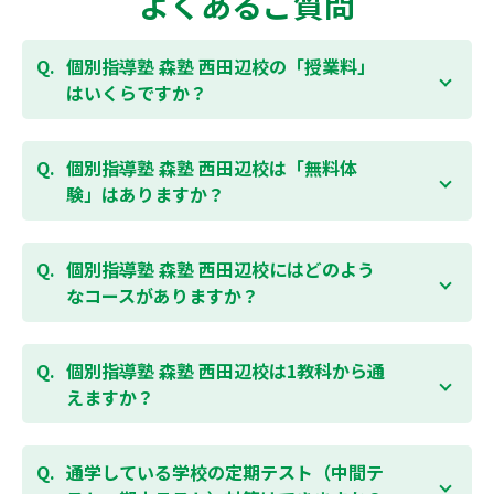
よくあるご質問
個別指導塾 森塾 西田辺校の「授業料」
はいくらですか？
お子様の学年やご状況、校舎によって変わりますの
で、以下より、お気軽にお問合わせください。個別指
個別指導塾 森塾 西田辺校は「無料体
導塾 森塾の授業料は
こちらのページ
よりお問合わせく
験」はありますか？
ださい。自動返信メールで【すぐ】にご確認いただけ
ます。
通常期には最大1ヶ月の無料体験を受付しておりま
す。また、春休み、夏休み、冬休みの講習では「4日
個別指導塾 森塾 西田辺校にはどのよう
間～5日間の無料体験」授業を受けていただくことが
なコースがありますか？
可能です。個別指導塾 森塾 西田辺校の無料体験につい
ては
こちらのページ
より簡単にお問合わせいただけま
個別指導塾 森塾 西田辺校では、小学生・中学生・高
す。
校生のコースがあり、それぞれ学校のテストの点数ア
個別指導塾 森塾 西田辺校は1教科から通
ップを目的としたコースとなっております。その他、
えますか？
小学生用の英検®対策や、基礎学力を身につけるDOJO
など、オプションコースのご用意もありますので、詳
はい、1教科、週1日から受講いただけます。自分から
細は校舎にお問合わせください。
勉強できる習慣をつけるために最初は1から2教科での
通学している学校の定期テスト（中間テ
受講をおすすめしております。まずはお気軽にご相談