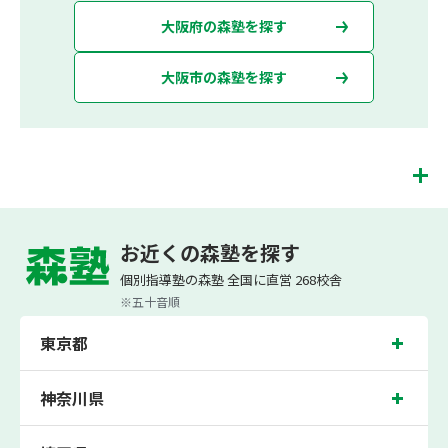
大阪府の森塾を探す
大阪市の森塾を探す
西田辺校は、（株）スプリックスが運営する「先生１人に生徒２人まで」で「保護
者の方にも安心の授業料」の塾・個別指導塾です。 西田辺校では、小学生は3科目
お近くの森塾を探す
（算数・英語・国語）[個別]とDOJO[集団]、中学生は5科目（数学・英語・国語・
理科・社会）、高校生は7科目（数学・英語・国語[古典・現代文]・理科[物理・化
個別指導塾の森塾 全国に直営 268校舎
学・生物・地学]・地理歴史・公民・小論文）を提供しています。
※五十音順
また、個別指導塾「森塾」では「成績保証制度」を提供しており、高校生の入塾後
2学期以内に、学校の定期テスト（中間・期末テスト）で、必ず1回以上『60点未
東京都
満でご入塾の場合、受講科目が1科目で+20点以上。60点以上でご入塾の場合、そ
の科目が80点以上』になることを保証します。もし以上の基準を超えて学校成績が
上がらなければ、3学期目の対象科目授業料を全額免除し、1学期間無料で指導させ
ていただきます。＊定期テストの一科目あたりの満点数が100点でない地域では、
神奈川県
100点満点に換算した場合の上記 記載点数相当の内容を保証させていただきます。
西田辺校では、阪南小学校、長池小学校、南田辺小学校の各小学校や、阪南中学