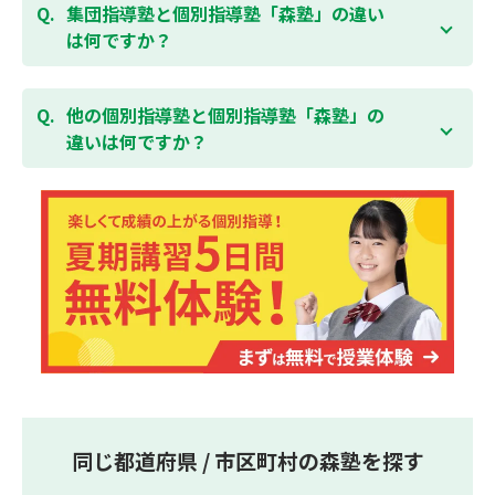
「全額」を返金させていただく「返金制度」をご用意
ることができます。そのため、部活やすでにお通いの
集団指導塾と個別指導塾「森塾」の違い
無料体験はこちら
しております。
習い事などと無理なく両立することができます。
は何ですか？
集団指導塾は多人数の生徒に対して授業を行う学校の
授業と似たスタイルでの指導となりますが、個別指導
他の個別指導塾と個別指導塾「森塾」の
塾の森塾は一人ひとりの学習スピードに合わせて個別
違いは何ですか？
に指導します。
個別指導塾の森塾は、「先生1人に生徒2人まで」の個
別指導で、「1科目＋20点の成績保証」が大評判の塾
です。しかも、「保護者様にも安心の授業料」で、多
くの保護者様からご好評いただいております。
同じ都道府県 / 市区町村の森塾を探す