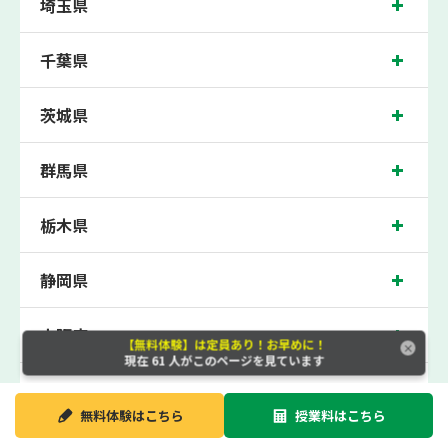
埼玉県
校、阿倍野中学校、田辺中学校、昭和小学校の各中学校の生徒さん、東住吉高校、
阿倍野高校の各高校の生徒さんに多数お通いいただき、中間テスト、期末テストな
どのテスト対策や高校受験・大学受験に向けた受験指導などを実施。
千葉県
西田辺近くの塾・個別指導塾。大阪市阿倍野区の小学生・中学生・高校生の成績ア
ップの塾・個別指導塾なら「森塾 西田辺校へ」。
茨城県
御堂筋線西田辺駅徒歩1分に位置する塾・個別指導塾で、大阪府大阪市阿倍野区の
保護者の方や生徒さんにクチコミで絶大な評価をいただいている個別指導塾です。
西田辺校は地域の評判を呼び、西田辺駅はもちろん、近隣の昭和町駅や西田辺駅か
群馬県
らもお通いいただいております。無料体験受付中です！
栃木県
静岡県
大阪府
【無料体験】は定員あり！お早めに！
現在
61
人がこのページを見ています
新潟県
無料体験は
こちら
授業料は
こちら