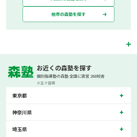
柏市の森塾を探す
南柏校は、（株）スプリックスが運営する「先生１人に生徒２人まで」で「保護者
の方にも安心の授業料」の塾・個別指導塾です。 南柏校では、小学生は3科目（算
お近くの森塾を探す
数・英語・国語）[個別]とDOJO[集団]、中学生は5科目（数学・英語・国語・理
科・社会）、高校生は7科目（数学・英語・国語[古典・現代文]・理科[物理・化
個別指導塾の森塾 全国に直営 268校舎
学・生物・地学]・地理歴史・公民・小論文）を提供しています。
※五十音順
また、個別指導塾「森塾」では「成績保証制度」を提供しており、高校生の入塾後
2学期以内に、学校の定期テスト（中間・期末テスト）で、必ず1回以上『60点未
東京都
満でご入塾の場合、受講科目が1科目で+20点以上。60点以上でご入塾の場合、そ
の科目が80点以上』になることを保証します。もし以上の基準を超えて学校成績が
上がらなければ、3学期目の対象科目授業料を全額免除し、1学期間無料で指導させ
ていただきます。＊定期テストの一科目あたりの満点数が100点でない地域では、
神奈川県
100点満点に換算した場合の上記 記載点数相当の内容を保証させていただきます。
南柏校では、豊小学校、光ヶ丘小学校、流山東小学校の各小学校や、光ヶ丘中学
埼玉県
校、中原中学校、土中学校、東部中学校、柏第四中学校の各中学校の生徒さん、柏
の葉高校、流山おおたかの森高校の各高校の生徒さんに多数お通いいただき、中間