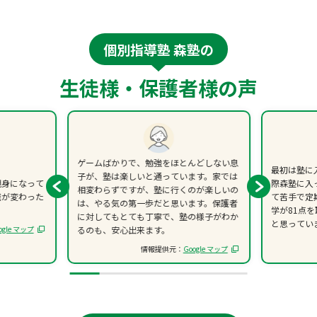
個別指導塾 森塾の
生徒様・保護者様の声
ゲームばかりで、勉強をほとんどしない息
最初は塾に
子が、塾は楽しいと通っています。家では
親身になって
際森塾に入
相変わらずですが、塾に行くのが楽しいの
識が変わった
て苦手で定
は、やる気の第一歩だと思います。保護者
学が81点
に対してもとても丁寧で、塾の様子がわか
と思ってい
ogle マップ
るのも、安心出来ます。
情報提供元：
Google マップ