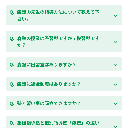
お子様お一人おひとりの学校進度やテスト範囲にあわ
ご相談（お問合わせ）はこちら
せて授業をすすめますので、定期テスト対策に繋がり
森塾の先生の指導方法について教えて下
ます。森塾では、テスト直前に自分の予定にあわせ
さい。
て、テスト対策授業の追加ができます。 受講中の科目
はもちろん、普段習っていない科目（理科・社会な
「質量ともに日本一」と自負する研修制度を受け、知
ど）も可能です。 普段忙しくてなかなか手が回らない
識や教え方を習得した先生が、一人ひとりの能力、個
森塾の授業は予習型ですか？復習型です
科目も、テスト前に集中して対策できると好評です。
性に合わせて個別指導いたします。先生とお子様の相
か？
性を大切にするために、相性が合わなければ先生変更
できる「先生変更制度」をご用意しております。
春期・夏期等の講習以外では森塾の授業は学校で習っ
たところを教える「復習型授業」ではなく、塾で習っ
森塾に自習室はありますか？
てから学校で習う「予習型授業」です。塾で勉強した
後に学校の授業を聞くので、よくわかり、授業を聞く
各校舎に完備しています。
のが楽しくなります。
空いている時間があれば、学校の授業の予習や宿題、
森塾に返金制度はありますか？
勉強が楽しくなるとテストの成績が上がり、テストの
テスト前の勉強などに、いつでもご利用いただくこと
点数が上がると、もっと勉強が楽しくなります。楽し
ができます（無料）。
森塾では保護者様に「安心して」入塾をご検討いただ
くて成績が上がる個別指導塾「森塾」で中学生のお子
くために、ご入塾後4回授業を受けられるまでに入塾
塾と習い事は両立できますか？
様の成績アップを目指しましょう！まずは無料授業体
をキャンセルされた場合は、すでに納入していただい
験を！
ている全ての費用（授業料、テキスト代等を含む）の
森塾は個別指導ですので、時間や曜日を自由に選択す
「全額」を返金させていただく「返金制度」をご用意
ることができます。そのため、部活やすでにお通いの
集団指導塾と個別指導塾「森塾」の違い
無料体験はこちら
しております。
習い事などと無理なく両立することができます。