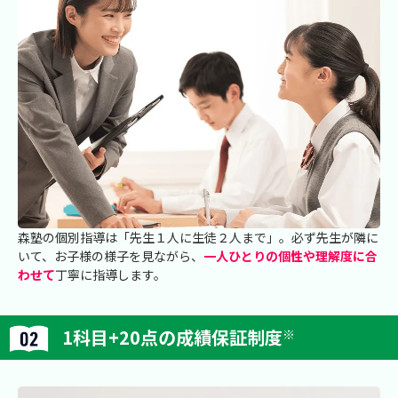
森塾の個別指導は「先生１人に生徒２人まで」。必ず先生が隣に
いて、お子様の様子を見ながら、
一人ひとりの個性や理解度に合
わせて
丁寧に指導します。
1科目+20点の成績保証制度
※