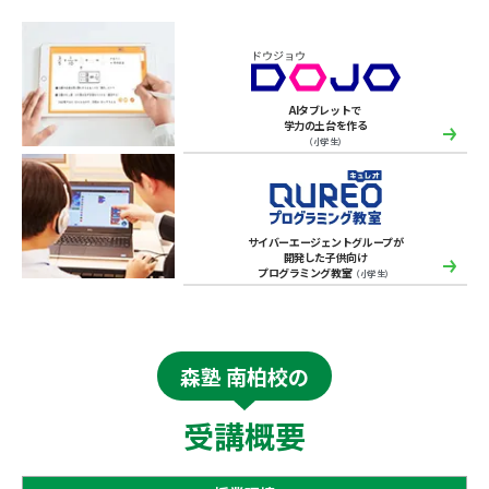
AIタブレットで
学力の土台を作る
（小学生）
サイバーエージェントグループが
開発した子供向け
プログラミング教室
（小学生）
森塾 南柏校の
受講概要