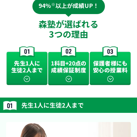
94%
※
以上が成績UP！
森塾が選ばれる
3つの理由
先生1人に生徒2人まで