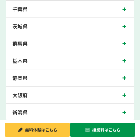
テスト、期末テストなどのテスト対策や高校受験・大学受験に向けた受験指導など
千葉県
を実施。
南柏近くの塾・個別指導塾。南柏駅（千葉県柏市南柏中央）周辺の小学生・中学
生・高校生の成績アップの塾・個別指導塾なら「森塾 南柏校」へ。
茨城県
千葉県柏市の保護者の方や生徒さんにクチコミで絶大な評価をいただいている個別
指導塾です。
群馬県
南柏校の住所は千葉県柏市南柏中央。周辺には柏保育園や南柏駅前交番などがござ
います。南柏駅徒歩1分に位置する塾・個別指導塾です。南柏校は地域の評判を呼
び、南柏駅はもちろん、近隣の柏駅や新柏駅にお住まいの方からも続々お問い合わ
せいただいております。無料体験受付中です！
栃木県
静岡県
大阪府
新潟県
無料体験は
こちら
授業料は
こちら