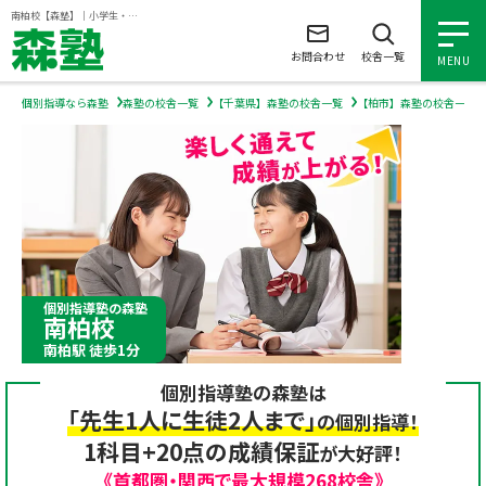
ページの本文へ
南柏校【森塾】｜小学生・中学生・高校生の個別指導塾・学習塾
お問合わせ
校舎一覧
MENU
個別指導なら森塾
森塾の校舎一覧
【千葉県】森塾の校舎一覧
【柏市】森塾の校舎一覧
小学生の個別指導
中学生の個別指導
高校生の個別指導
個別指導塾の森塾
南柏校
森塾を知る
南柏駅 徒歩1分
個別指導塾の森塾は
森塾を知る トップ
入塾について
「先生1人に生徒2人まで」
の個別指導！
1科目+20点の成績保証
が大好評！
森塾の想い
入塾について トップ
よくあるご質問
《首都圏・関西で最大規模268校舎》