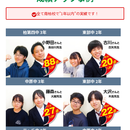
全て南柏校で"1年以内"の実績です！
柏第四中 3年
東部中 2年
中原中 3年
東部中 2年