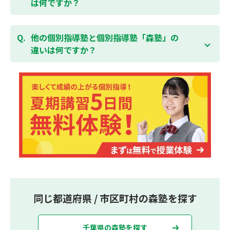
は何ですか？
集団指導塾は多人数の生徒に対して授業を行う学校の
授業と似たスタイルでの指導となりますが、個別指導
他の個別指導塾と個別指導塾「森塾」の
塾の森塾は一人ひとりの学習スピードに合わせて個別
違いは何ですか？
に指導します。
個別指導塾の森塾は、「先生1人に生徒2人まで」の個
別指導で、「1科目＋20点の成績保証」が大評判の塾
です。しかも、「保護者様にも安心の授業料」で、多
くの保護者様からご好評いただいております。
同じ都道府県 / 市区町村の森塾を探す
千葉県の森塾を探す