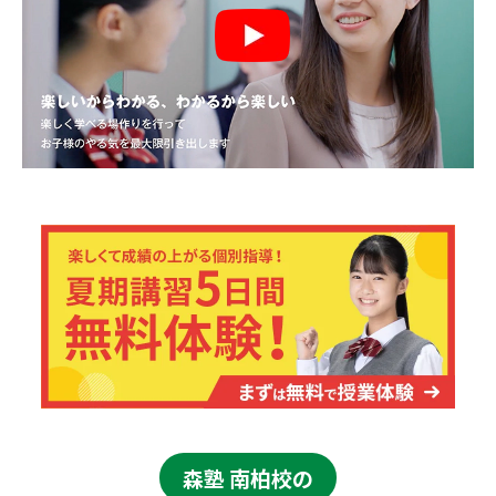
森塾 南柏校の