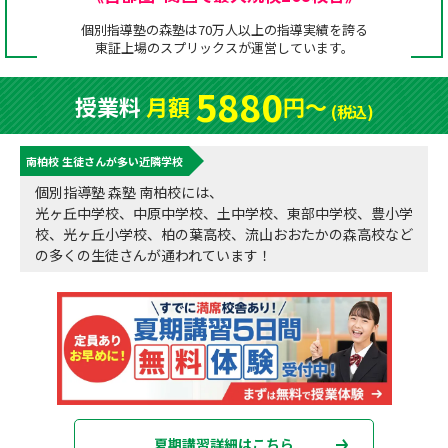
成績アップをかなえる！森塾メソッド
個別指導塾の森塾は70万人以上の指導実績を誇る
塾の選び方
東証上場の
スプリックス
が運営しています。
お電話はこちら
森塾の授業料について
入塾までの流れ
5880
授業料
月額
円〜
0120-602-607
(税込)
子と親のお悩み別！なぜ？どうして？森塾！
無料体験授業について
南柏校 生徒さんが多い近隣学校
授業料等お問合わせはこちら
数字でなるほど！森塾
森塾のお得なキャンペーン・割引制度
個別指導塾 森塾 南柏校には、
光ヶ丘中学校、中原中学校、土中学校、東部中学校、豊小学
動画でわかる！森塾
校舎一覧
校、光ヶ丘小学校、柏の葉高校、流山おおたかの森高校など
の多くの生徒さんが通われています！
夏期講習詳細はこちら