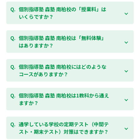
個別指導塾 森塾 南柏校の「授業料」は
いくらですか？
お子様の学年やご状況、校舎によって変わりますの
で、以下より、お気軽にお問合わせください。個別指
個別指導塾 森塾 南柏校は「無料体験」
導塾 森塾の授業料は
こちらのページ
よりお問合わせく
はありますか？
ださい。自動返信メールで【すぐ】にご確認いただけ
ます。
通常期には最大1ヶ月の無料体験を受付しておりま
す。また、春休み、夏休み、冬休みの講習では「4日
個別指導塾 森塾 南柏校にはどのような
間～5日間の無料体験」授業を受けていただくことが
コースがありますか？
可能です。個別指導塾 森塾 南柏校の無料体験について
は
こちらのページ
より簡単にお問合わせいただけま
個別指導塾 森塾 南柏校では、小学生・中学生・高校
す。
生のコースがあり、それぞれ学校のテストの点数アッ
個別指導塾 森塾 南柏校は1教科から通え
プを目的としたコースとなっております。その他、小
ますか？
学生用の英検®対策や、基礎学力を身につけるDOJOな
ど、オプションコースのご用意もありますので、詳細
はい、1教科、週1日から受講いただけます。自分から
は校舎にお問合わせください。
勉強できる習慣をつけるために最初は1から2教科での
通学している学校の定期テスト（中間テ
受講をおすすめしております。まずはお気軽にご相談
スト・期末テスト）対策はできますか？
お問合わせはこちら
ください。