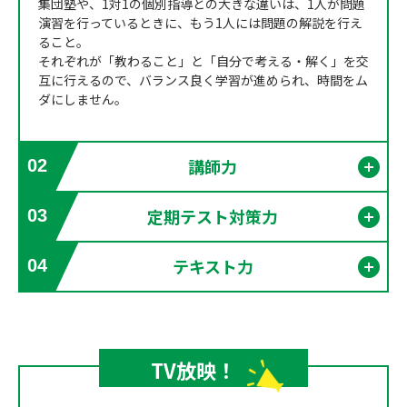
集団塾や、1対1の個別指導との大きな違いは、1人が問題
演習を行っているときに、もう1人には問題の解説を行え
ること。
それぞれが「教わること」と「自分で考える・解く」を交
互に行えるので、バランス良く学習が進められ、時間をム
ダにしません。
講師力
02
開く
定期テスト対策力
03
開く
テキスト力
04
開く
TV放映！