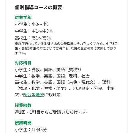
個別指導コースの概要
対象学年
小学生：小3～小6
中学生：中1～中3
※
高校生：高1～高3
※
※現在通われている生徒さんの受験指導に全力をつくすため、中学3年
生・高校3年生の方については毎年9月以降の生徒募集は実施しており
ません。
対応科目
小学生：算数、国語、英語（英検®）
中学生：数学、英語、国語、理科、社会
高校生：数学、英語、国語（古典・現代文）、理科
（物理・化学・生物・地学）、地理歴史・公民、小論
文※
総合型選抜
にも対応
授業回数
週1回・1科目からご受講いただけます。
授業時間
小学生：1回45分