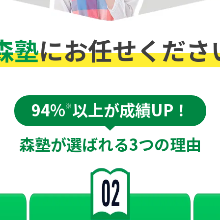
森塾
にお任せくださ
94%
以上が成績UP！
※
森塾が選ばれる
3つの理由