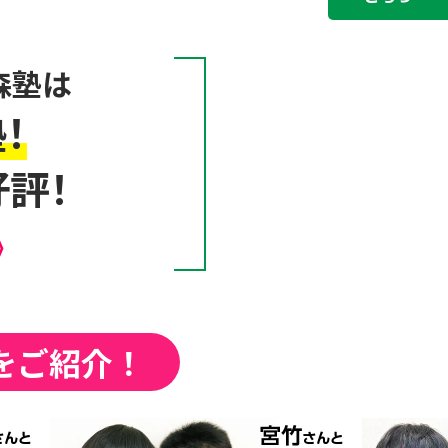
森塾は
！
評！
》
をご紹介！