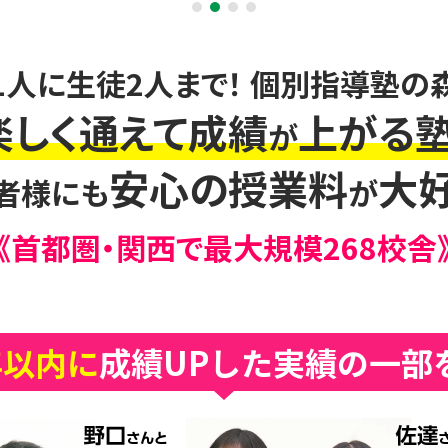
1人に生徒2人まで！ 個別指導塾の
楽しく通えて成績
上がる塾
が
安心の授業料
大好
者様にも
が
《首都圏・関西で最大規模268校舎
年以内に
成績UPした
実績の一部