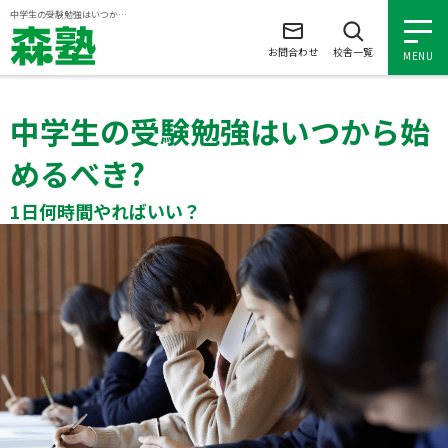
ページの本文へ
中学生の受験勉強はいつから始めるべき? 1日何時間やればいい？
お問合わせ
校舎一覧
MENU
中学生の受験勉強はいつから始
小学生の個別指導
めるべき?
中学生の個別指導
1日何時間やればいい？
高校生の個別指導
森塾を知る
森塾を知る トップ
入塾について
森塾の想い
入塾について トップ
よくあるご質問