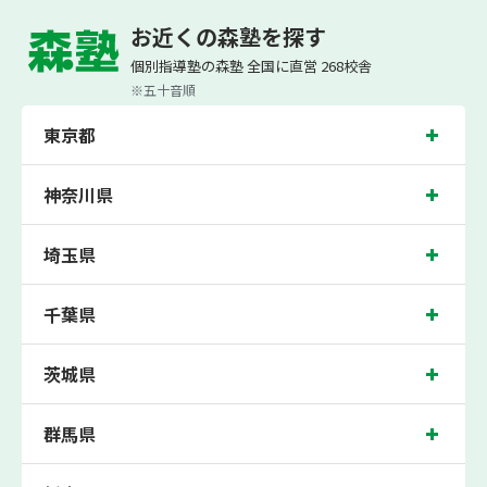
お近くの森塾を探す
個別指導なら森塾
お役立ちコンテンツ
中学生の受験勉強はいつから始めるべき? 1日何時
個別指導塾の森塾 全国に直営 268校舎
※五十音順
東京都
神奈川県
埼玉県
千葉県
茨城県
群馬県