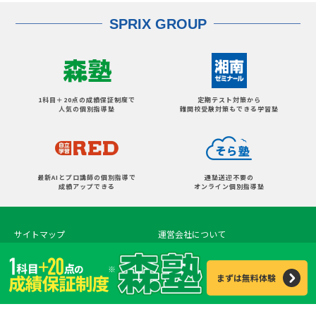
SPRIX GROUP
1科目＋20点の成績保証制度で
定期テスト対策から
人気の個別指導塾
難関校受験対策もできる学習塾
最新AIとプロ講師の個別指導で
通塾送迎不要の
成績アップできる
オンライン個別指導塾
サイトマップ
運営会社について
プライバシーポリシー
このサイトについて
※
まずは無料体験
Copyright © SPRIX Inc. All Rights Reserved.