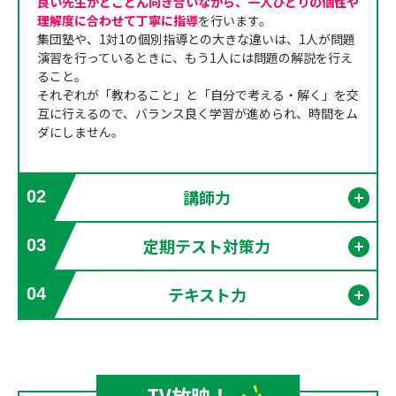
良い先生がとことん向き合いながら、一人ひとりの個性や
理解度に合わせて丁寧に指導
を行います。
集団塾や、1対1の個別指導との大きな違いは、1人が問題
演習を行っているときに、もう1人には問題の解説を行え
ること。
それぞれが「教わること」と「自分で考える・解く」を交
互に行えるので、バランス良く学習が進められ、時間をム
ダにしません。
講師力
02
開く
定期テスト対策力
03
開く
テキスト力
04
開く
TV放映！