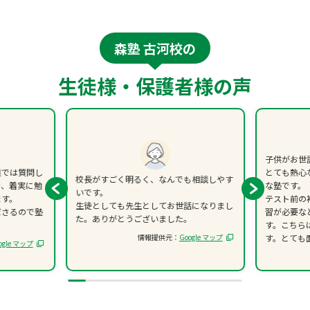
森塾 古河校の
生徒様・保護者様の声
子供がお世
業では質問し
とても熱心
校長がすごく明るく、なんでも相談しやす
き、着実に勉
な塾です。
いです。
ます。
テスト前の
生徒としても先生としてお世話になりまし
ださるので塾
習が必要な
た。ありがとうございました。
す。こちら
情報提供元：
Google マップ
す。とても
ogle マップ
あとは子供
いただけた