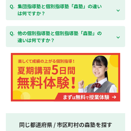
「全額」を返金させていただく「返金制度」をご用意
ることができます。そのため、部活やすでにお通いの
集団指導塾と個別指導塾「森塾」の違い
無料体験はこちら
しております。
習い事などと無理なく両立することができます。
は何ですか？
集団指導塾は多人数の生徒に対して授業を行う学校の
授業と似たスタイルでの指導となりますが、個別指導
他の個別指導塾と個別指導塾「森塾」の
塾の森塾は一人ひとりの学習スピードに合わせて個別
違いは何ですか？
に指導します。
個別指導塾の森塾は、「先生1人に生徒2人まで」の個
別指導で、「1科目＋20点の成績保証」が大評判の塾
です。しかも、「保護者様にも安心の授業料」で、多
くの保護者様からご好評いただいております。
同じ都道府県 / 市区町村の森塾を探す