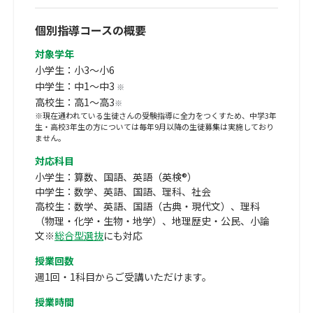
個別指導コースの概要
対象学年
小学生：小3～小6
中学生：中1～中3
※
高校生：高1～高3
※
※現在通われている生徒さんの受験指導に全力をつくすため、中学3年
生・高校3年生の方については毎年9月以降の生徒募集は実施しており
ません。
対応科目
小学生：算数、国語、英語（英検®）
中学生：数学、英語、国語、理科、社会
高校生：数学、英語、国語（古典・現代文）、理科
（物理・化学・生物・地学）、地理歴史・公民、小論
文※
総合型選抜
にも対応
授業回数
週1回・1科目からご受講いただけます。
授業時間