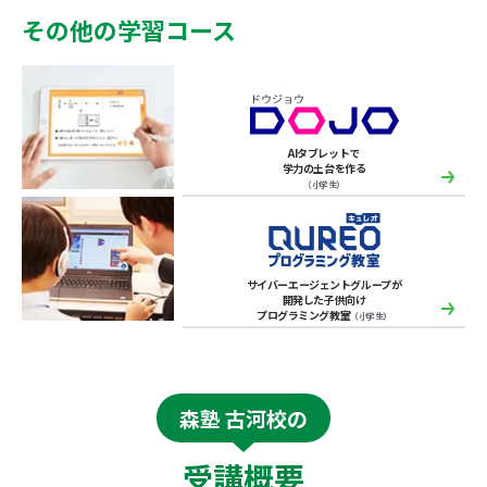
その他の学習コース
AIタブレットで
学力の土台を作る
（小学生）
サイバーエージェントグループが
開発した子供向け
プログラミング教室
（小学生）
森塾 古河校の
受講概要