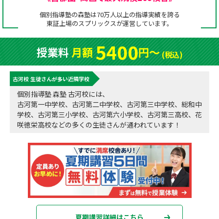
成績アップをかなえる！森塾メソッド
個別指導塾の森塾は70万人以上の指導実績を誇る
塾の選び方
東証上場の
スプリックス
が運営しています。
お電話はこちら
森塾の授業料について
入塾までの流れ
5400
授業料
月額
円〜
0120-602-607
(税込)
子と親のお悩み別！なぜ？どうして？森塾！
無料体験授業について
古河校 生徒さんが多い近隣学校
授業料等お問合わせはこちら
数字でなるほど！森塾
森塾のお得なキャンペーン・割引制度
個別指導塾 森塾 古河校には、
古河第一中学校、古河第二中学校、古河第三中学校、総和中
動画でわかる！森塾
校舎一覧
学校、古河第三小学校、古河第六小学校、古河第三高校、花
咲徳栄高校などの多くの生徒さんが通われています！
夏期講習詳細はこちら