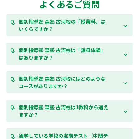
よくあるご質問
個別指導塾 森塾 古河校の「授業料」は
いくらですか？
お子様の学年やご状況、校舎によって変わりますの
で、以下より、お気軽にお問合わせください。個別指
個別指導塾 森塾 古河校は「無料体験」
導塾 森塾の授業料は
こちらのページ
よりお問合わせく
はありますか？
ださい。自動返信メールで【すぐ】にご確認いただけ
ます。
通常期には最大1ヶ月の無料体験を受付しておりま
す。また、春休み、夏休み、冬休みの講習では「4日
個別指導塾 森塾 古河校にはどのような
間～5日間の無料体験」授業を受けていただくことが
コースがありますか？
可能です。個別指導塾 森塾 古河校の無料体験について
は
こちらのページ
より簡単にお問合わせいただけま
個別指導塾 森塾 古河校では、小学生・中学生・高校
す。
生のコースがあり、それぞれ学校のテストの点数アッ
個別指導塾 森塾 古河校は1教科から通え
プを目的としたコースとなっております。その他、小
ますか？
学生用の英検®対策や、基礎学力を身につけるDOJOな
ど、オプションコースのご用意もありますので、詳細
はい、1教科、週1日から受講いただけます。自分から
は校舎にお問合わせください。
勉強できる習慣をつけるために最初は1から2教科での
通学している学校の定期テスト（中間テ