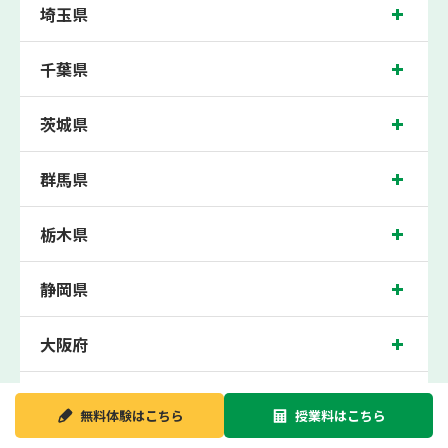
古河校では、古河第三小学校、古河第六小学校、古河第二小学校の各小学校や、古
埼玉県
河第一中学校、古河第二中学校、古河第三中学校、総和中学校、総和北中学校の各
中学校の生徒さん、古河第三高校、花咲徳栄高校の各高校の生徒さんに多数お通い
いただき、中間テスト、期末テストなどのテスト対策や高校受験・大学受験に向け
千葉県
た受験指導などを実施。
古河近くの塾・個別指導塾。古河駅（古河市東本町）周辺の小学生・中学生・高校
生の成績アップの塾・個別指導塾なら「森塾 古河校」へ。
茨城県
古河校の住所は古河市東本町。周辺には古河警察署やホテルルートイン古河駅前な
どがございます。JR宇都宮線 古河駅 徒歩3分に位置する塾・個別指導塾です。古河
群馬県
校は、古河駅はもちろん、近隣の栗橋駅や新古河駅にお住まいの方からも続々お問
合わせいただいております。無料体験受付中です！
栃木県
静岡県
大阪府
新潟県
無料体験は
こちら
授業料は
こちら