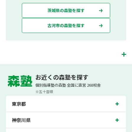
茨城県の森塾を探す
古河市の森塾を探す
古河校は、（株）スプリックスが運営する「先生１人に生徒２人まで」で「保護者
の方にも安心の授業料」の塾・個別指導塾です。 古河校では、小学生は3科目（算
お近くの森塾を探す
数・英語・国語）[個別]とDOJO[集団]、中学生は5科目（数学・英語・国語・理
科・社会）、高校生は7科目（数学・英語・国語[古典・現代文]・理科[物理・化
個別指導塾の森塾 全国に直営 268校舎
学・生物・地学]・地理歴史・公民・小論文）を提供しています。
※五十音順
また、個別指導塾「森塾」では「成績保証制度」を提供しており、高校生の入塾後
2学期以内に、学校の定期テスト（中間・期末テスト）で、必ず1回以上『60点未
東京都
満でご入塾の場合、受講科目が1科目で+20点以上。60点以上でご入塾の場合、そ
の科目が80点以上』になることを保証します。もし以上の基準を超えて学校成績が
上がらなければ、3学期目の対象科目授業料を全額免除し、1学期間無料で指導させ
ていただきます。＊定期テストの一科目あたりの満点数が100点でない地域では、
神奈川県
100点満点に換算した場合の上記 記載点数相当の内容を保証させていただきます。