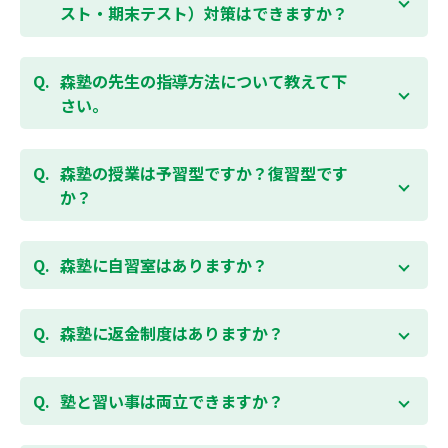
受講をおすすめしております。まずはお気軽にご相談
スト・期末テスト）対策はできますか？
お問合わせはこちら
ください。
お子様お一人おひとりの学校進度やテスト範囲にあわ
ご相談（お問合わせ）はこちら
せて授業をすすめますので、定期テスト対策に繋がり
森塾の先生の指導方法について教えて下
ます。森塾では、テスト直前に自分の予定にあわせ
さい。
て、テスト対策授業の追加ができます。 受講中の科目
はもちろん、普段習っていない科目（理科・社会な
「質量ともに日本一」と自負する研修制度を受け、知
ど）も可能です。 普段忙しくてなかなか手が回らない
識や教え方を習得した先生が、一人ひとりの能力、個
森塾の授業は予習型ですか？復習型です
科目も、テスト前に集中して対策できると好評です。
性に合わせて個別指導いたします。先生とお子様の相
か？
性を大切にするために、相性が合わなければ先生変更
できる「先生変更制度」をご用意しております。
春期・夏期等の講習以外では森塾の授業は学校で習っ
たところを教える「復習型授業」ではなく、塾で習っ
森塾に自習室はありますか？
てから学校で習う「予習型授業」です。塾で勉強した
後に学校の授業を聞くので、よくわかり、授業を聞く
各校舎に完備しています。
のが楽しくなります。
空いている時間があれば、学校の授業の予習や宿題、
森塾に返金制度はありますか？
勉強が楽しくなるとテストの成績が上がり、テストの
テスト前の勉強などに、いつでもご利用いただくこと
点数が上がると、もっと勉強が楽しくなります。楽し
ができます（無料）。
森塾では保護者様に「安心して」入塾をご検討いただ
くて成績が上がる個別指導塾「森塾」で中学生のお子
くために、ご入塾後4回授業を受けられるまでに入塾
塾と習い事は両立できますか？
様の成績アップを目指しましょう！まずは無料授業体
をキャンセルされた場合は、すでに納入していただい
験を！
ている全ての費用（授業料、テキスト代等を含む）の
森塾は個別指導ですので、時間や曜日を自由に選択す