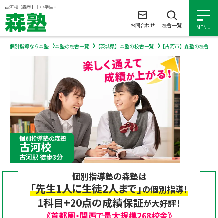
ページの本文へ
古河校【森塾】｜小学生・中学生・高校生の個別指導塾・学習塾
お問合わせ
校舎一覧
MENU
個別指導なら森塾
森塾の校舎一覧
【茨城県】森塾の校舎一覧
【古河市】森塾の校舎一
小学生の個別指導
中学生の個別指導
高校生の個別指導
個別指導塾の森塾
古河校
森塾を知る
古河駅 徒歩3分
個別指導塾の森塾は
森塾を知る トップ
入塾について
「先生1人に生徒2人まで」
の個別指導！
1科目+20点の成績保証
が大好評！
森塾の想い
入塾について トップ
よくあるご質問
《首都圏・関西で最大規模268校舎》