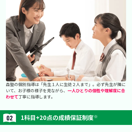
森塾の個別指導は「先生１人に生徒２人まで」。必ず先生が隣に
いて、お子様の様子を見ながら、
一人ひとりの個性や理解度に合
わせて
丁寧に指導します。
1科目+20点の成績保証制度
※