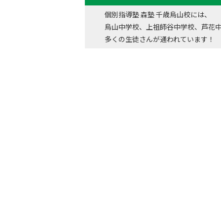
個別指導塾 森塾 千歳烏山校には、
烏山中学校、上祖師谷中学校、芦花
多くの生徒さんが通われています！