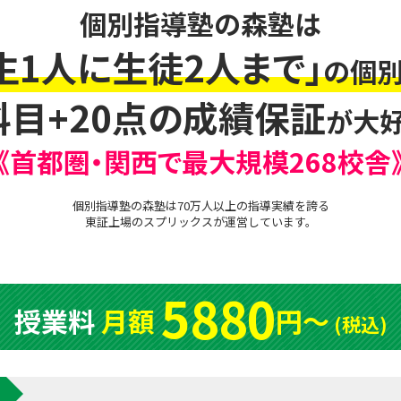
個別指導塾の森塾は
生1人に生徒2人まで」
の個別
科目+20点の成績保証
が大好
《首都圏・関西で最大規模268校舎
個別指導塾の森塾は70万人以上の指導実績を誇る
東証上場の
スプリックス
が運営しています。
5880
授業料
月額
円〜
(税込)