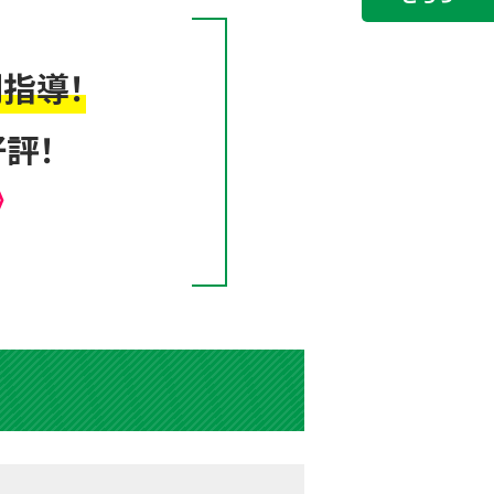
指導！
評！
》