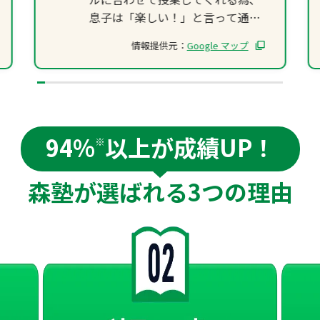
息子は「楽しい！」と言って通っ
てます。
情報提供元：
Google マップ
苦手なところがあると、特訓部屋
と言って、別日に無料で特訓？
(笑)していただけました。
成績の方は、まだ春からの入塾な
ので、すごくあがった！とかはな
94%
以上が成績UP！
いのですが、難しくなる二学期の
※
中間テストの前々日まで部活づけ
だったにもかかわらず、平均点よ
森塾が選ばれる
3つの理由
り上を行くことができました。
これからの伸びが楽しみです。(親
の願い！笑)