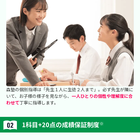
森塾の個別指導は「先生１人に生徒２人まで」。必ず先生が隣に
いて、お子様の様子を見ながら、
一人ひとりの個性や理解度に合
わせて
丁寧に指導します。
1科目+20点の成績保証制度
※