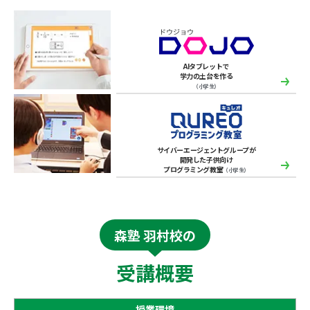
AIタブレットで
学力の土台を作る
（小学生）
サイバーエージェントグループが
開発した子供向け
プログラミング教室
（小学生）
森塾 羽村校の
受講概要
授業環境