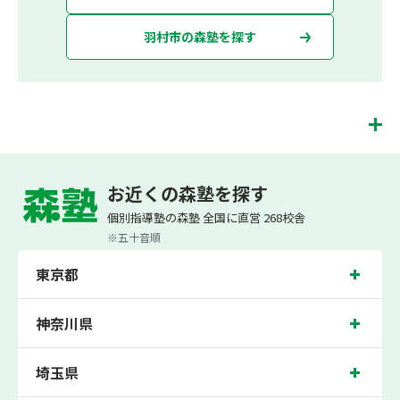
羽村市の森塾を探す
羽村校は、（株）スプリックスが運営する「先生１人に生徒２人まで」で「保護者
の方にも安心の授業料」の塾・個別指導塾です。 羽村校では、小学生は3科目（算
お近くの森塾を探す
数・英語・国語）[個別]とDOJO[集団]、中学生は5科目（数学・英語・国語・理
科・社会）、高校生は7科目（数学・英語・国語[古典・現代文]・理科[物理・化
個別指導塾の森塾 全国に直営 268校舎
学・生物・地学]・地理歴史・公民・小論文）を提供しています。
※五十音順
また、個別指導塾「森塾」では「成績保証制度」を提供しており、高校生の入塾後
2学期以内に、学校の定期テスト（中間・期末テスト）で、必ず1回以上『60点未
東京都
満でご入塾の場合、受講科目が1科目で+20点以上。60点以上でご入塾の場合、そ
の科目が80点以上』になることを保証します。もし以上の基準を超えて学校成績が
上がらなければ、3学期目の対象科目授業料を全額免除し、1学期間無料で指導させ
ていただきます。＊定期テストの一科目あたりの満点数が100点でない地域では、
神奈川県
100点満点に換算した場合の上記 記載点数相当の内容を保証させていただきます。
羽村校では、富士見小学校、羽村東小学校、松林小学校の各小学校や、羽村第一中
埼玉県
学校、羽村第二中学校、福生第二中学校、羽村第三中学校、瑞穂第二中学校の各中
学校の生徒さん、昭和高校の各高校の生徒さんに多数お通いいただき、中間テス