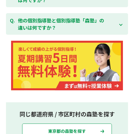
集団指導塾は多人数の生徒に対して授業を行う学校の
授業と似たスタイルでの指導となりますが、個別指導
他の個別指導塾と個別指導塾「森塾」の
塾の森塾は一人ひとりの学習スピードに合わせて個別
違いは何ですか？
に指導します。
個別指導塾の森塾は、「先生1人に生徒2人まで」の個
別指導で、「1科目＋20点の成績保証」が大評判の塾
です。しかも、「保護者様にも安心の授業料」で、多
くの保護者様からご好評いただいております。
同じ都道府県 / 市区町村の森塾を探す
東京都の森塾を探す