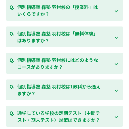
個別指導塾 森塾 羽村校の「授業料」は
いくらですか？
お子様の学年やご状況、校舎によって変わりますの
で、以下より、お気軽にお問合わせください。個別指
個別指導塾 森塾 羽村校は「無料体験」
導塾 森塾の授業料は
こちらのページ
よりお問合わせく
はありますか？
ださい。自動返信メールで【すぐ】にご確認いただけ
ます。
通常期には最大1ヶ月の無料体験を受付しておりま
す。また、春休み、夏休み、冬休みの講習では「4日
個別指導塾 森塾 羽村校にはどのような
間～5日間の無料体験」授業を受けていただくことが
コースがありますか？
可能です。個別指導塾 森塾 羽村校の無料体験について
は
こちらのページ
より簡単にお問合わせいただけま
個別指導塾 森塾 羽村校では、小学生・中学生・高校
す。
生のコースがあり、それぞれ学校のテストの点数アッ
個別指導塾 森塾 羽村校は1教科から通え
プを目的としたコースとなっております。その他、小
ますか？
学生用の英検®対策や、基礎学力を身につけるDOJOな
ど、オプションコースのご用意もありますので、詳細
はい、1教科、週1日から受講いただけます。自分から
は校舎にお問合わせください。
勉強できる習慣をつけるために最初は1から2教科での
通学している学校の定期テスト（中間テ
受講をおすすめしております。まずはお気軽にご相談
スト・期末テスト）対策はできますか？
お問合わせはこちら
ください。