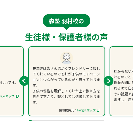
森塾 羽村校の
生徒様・保護者様の声
先生達は皆さん温かくフレンドリーに接し
わからない
てくれているのでそれが子供のモチベーシ
れるのでと
ョンにつながっているのだと思っておりま
楽しいです。
授業合間に
す。
れるので自
子供の性格を理解してくれた上で教え方を
その話題で
ogle マップ
考えて下さり、親としては信頼しておりま
ますし、息
す。
情報提供元：
Google マップ