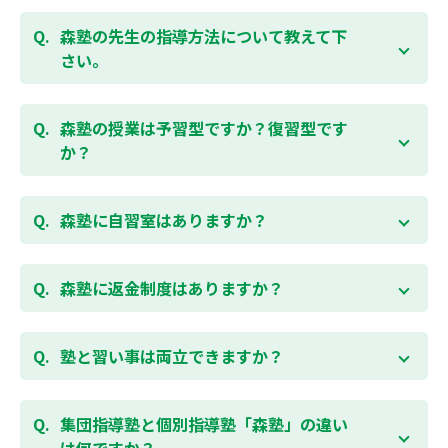
お子様お一人おひとりの学校進度やテスト範囲にあわ
ご相談（お問合わせ）はこちら
せて授業をすすめますので、定期テスト対策に繋がり
森塾の先生の指導方法について教えて下
ます。森塾では、テスト直前に自分の予定にあわせ
さい。
て、テスト対策授業の追加ができます。 受講中の科目
はもちろん、普段習っていない科目（理科・社会な
「質量ともに日本一」と自負する研修制度を受け、知
ど）も可能です。 普段忙しくてなかなか手が回らない
識や教え方を習得した先生が、一人ひとりの能力、個
森塾の授業は予習型ですか？復習型です
科目も、テスト前に集中して対策できると好評です。
性に合わせて個別指導いたします。先生とお子様の相
か？
性を大切にするために、相性が合わなければ先生変更
できる「先生変更制度」をご用意しております。
春期・夏期等の講習以外では森塾の授業は学校で習っ
たところを教える「復習型授業」ではなく、塾で習っ
森塾に自習室はありますか？
てから学校で習う「予習型授業」です。塾で勉強した
後に学校の授業を聞くので、よくわかり、授業を聞く
各校舎に完備しています。
のが楽しくなります。
空いている時間があれば、学校の授業の予習や宿題、
森塾に返金制度はありますか？
勉強が楽しくなるとテストの成績が上がり、テストの
テスト前の勉強などに、いつでもご利用いただくこと
点数が上がると、もっと勉強が楽しくなります。楽し
ができます（無料）。
森塾では保護者様に「安心して」入塾をご検討いただ
くて成績が上がる個別指導塾「森塾」で中学生のお子
くために、ご入塾後4回授業を受けられるまでに入塾
塾と習い事は両立できますか？
様の成績アップを目指しましょう！まずは無料授業体
をキャンセルされた場合は、すでに納入していただい
験を！
ている全ての費用（授業料、テキスト代等を含む）の
森塾は個別指導ですので、時間や曜日を自由に選択す
「全額」を返金させていただく「返金制度」をご用意
ることができます。そのため、部活やすでにお通いの
集団指導塾と個別指導塾「森塾」の違い
無料体験はこちら
しております。
習い事などと無理なく両立することができます。
は何ですか？