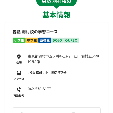
森塾 羽村校の
基本情報
森塾 羽村校の学習コース
小学生
中学生
高校生
DOJO
QUREO
東京都羽村市五ノ神4-13-9 山一羽村五ノ神
ビル1階
住所
JR青梅線 羽村駅徒歩2分
アクセス
042-578-5177
電話番号