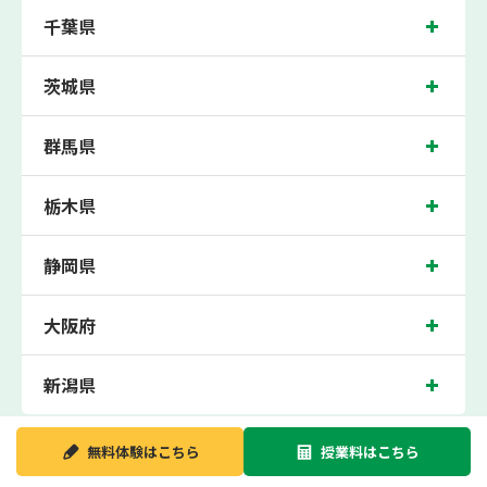
ト、期末テストなどのテスト対策や高校受験・大学受験に向けた受験指導などを実
千葉県
施。
羽村近くの塾・個別指導塾。東京都羽村市の小学生・中学生・高校生の成績アップ
の塾・個別指導塾なら「森塾 羽村校」へ。
茨城県
東京都羽村市の保護者の方や生徒さんにクチコミで絶大な評価をいただいている個
別指導塾です。
群馬県
羽村校の住所は東京都羽村市。周辺にはマクドナルドや多摩信用金庫などがござい
ます。JR 青梅線羽村駅から徒歩2分に位置する塾・個別指導塾です。羽村校は地域
の評判を呼び、羽村駅はもちろん、近隣の福生駅や箱根ヶ崎駅からもお通いいただ
いております。無料体験受付中です！
栃木県
静岡県
大阪府
新潟県
無料体験は
こちら
授業料は
こちら