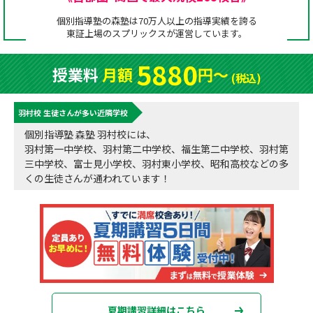
成績アップをかなえる！森塾メソッド
個別指導塾の森塾は70万人以上の指導実績を誇る
塾の選び方
東証上場の
スプリックス
が運営しています。
お電話はこちら
森塾の授業料について
入塾までの流れ
5880
授業料
月額
円〜
0120-602-607
(税込)
子と親のお悩み別！なぜ？どうして？森塾！
無料体験授業について
羽村校 生徒さんが多い近隣学校
授業料等お問合わせはこちら
数字でなるほど！森塾
森塾のお得なキャンペーン・割引制度
個別指導塾 森塾 羽村校には、
羽村第一中学校、羽村第二中学校、福生第二中学校、羽村第
動画でわかる！森塾
校舎一覧
三中学校、富士見小学校、羽村東小学校、昭和高校などの多
くの生徒さんが通われています！
夏期講習詳細はこちら