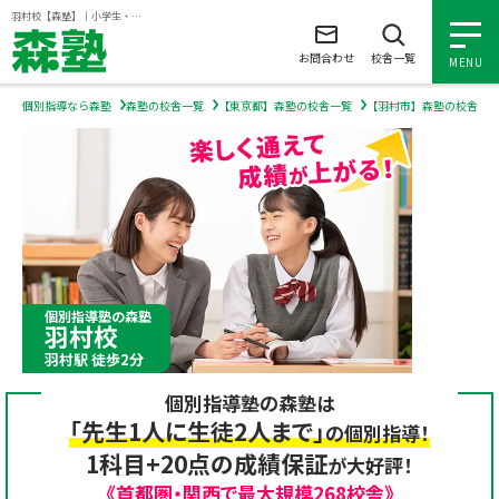
ページの本文へ
羽村校【森塾】｜小学生・中学生・高校生の個別指導塾・学習塾
お問合わせ
校舎一覧
MENU
個別指導なら森塾
森塾の校舎一覧
【東京都】森塾の校舎一覧
【羽村市】森塾の校舎一
小学生の個別指導
中学生の個別指導
高校生の個別指導
個別指導塾の森塾
羽村校
森塾を知る
羽村駅 徒歩2分
個別指導塾の森塾は
森塾を知る トップ
入塾について
「先生1人に生徒2人まで」
の個別指導！
1科目+20点の成績保証
が大好評！
森塾の想い
入塾について トップ
よくあるご質問
《首都圏・関西で最大規模268校舎》