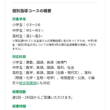
個別指導コースの概要
対象学年
小学生：小3～小6
中学生：中1～中3
※
高校生：高1～高3
※
※現在通われている生徒さんの受験指導に全力をつくすため、中学3年
生・高校3年生の方については毎年9月以降の生徒募集は実施しており
ません。
対応科目
小学生：算数、国語、英語（英検®）
中学生：数学、英語、国語、理科、社会
高校生：数学、英語、国語（古典・現代文）、理科
（物理・化学・生物・地学）、地理歴史・公民、小論
文※
総合型選抜
にも対応
授業回数
週1回・1科目からご受講いただけます。
授業時間