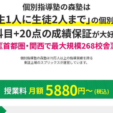
個別指導塾の森塾は
生1人に生徒2人まで」
の個別
科目+20点の成績保証
が大好
《首都圏・関西で最大規模268校舎
個別指導塾の森塾は70万人以上の指導実績を誇る
東証上場の
スプリックス
が運営しています。
5880
授業料
月額
円〜
(税込)