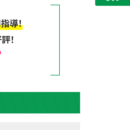
指導！
評！
》