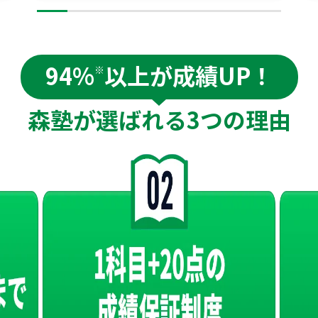
94%
以上が成績UP！
※
森塾が選ばれる
3つの理由