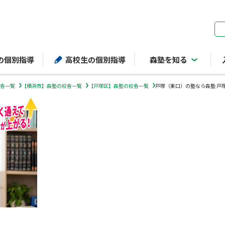
ページの本文へ
の個別指導
高校生の個別指導
森塾を知る
舎一覧
【横浜市】森塾の校舎一覧
【戸塚区】森塾の校舎一覧
戸塚（東口）の塾なら森塾 戸