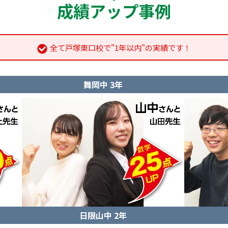
成績アップ事例
全て戸塚東口校で"1年以内"の実績です！
舞岡中 3年
日限山中 2年