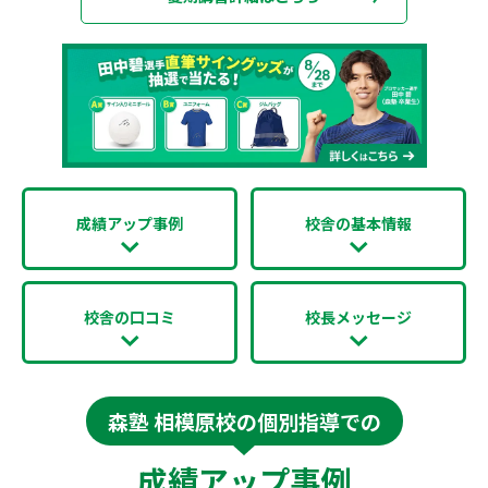
成績アップ事例
校舎の基本情報
校舎の口コミ
校長メッセージ
森塾 相模原校の個別指導での
成績アップ事例