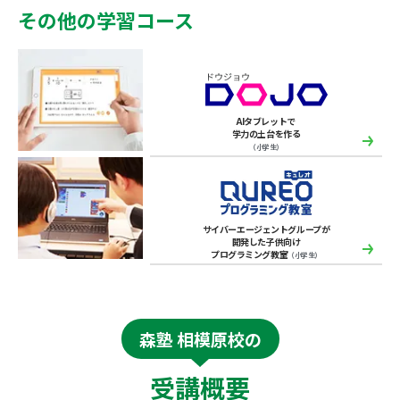
その他の学習コース
AIタブレットで
学力の土台を作る
（小学生）
サイバーエージェントグループが
開発した子供向け
プログラミング教室
（小学生）
森塾 相模原校の
受講概要