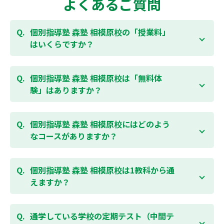
よくあるご質問
個別指導塾 森塾 相模原校の「授業料」
はいくらですか？
お子様の学年やご状況、校舎によって変わりますの
で、以下より、お気軽にお問合わせください。個別指
個別指導塾 森塾 相模原校は「無料体
導塾 森塾の授業料は
こちらのページ
よりお問合わせく
験」はありますか？
ださい。自動返信メールで【すぐ】にご確認いただけ
ます。
通常期には最大1ヶ月の無料体験を受付しておりま
す。また、春休み、夏休み、冬休みの講習では「4日
個別指導塾 森塾 相模原校にはどのよう
間～5日間の無料体験」授業を受けていただくことが
なコースがありますか？
可能です。個別指導塾 森塾 相模原校の無料体験につい
ては
こちらのページ
より簡単にお問合わせいただけま
個別指導塾 森塾 相模原校では、小学生・中学生・高
す。
校生のコースがあり、それぞれ学校のテストの点数ア
個別指導塾 森塾 相模原校は1教科から通
ップを目的としたコースとなっております。その他、
えますか？
小学生用の英検®対策や、基礎学力を身につけるDOJO
など、オプションコースのご用意もありますので、詳
はい、1教科、週1日から受講いただけます。自分から
細は校舎にお問合わせください。
勉強できる習慣をつけるために最初は1から2教科での
通学している学校の定期テスト（中間テ