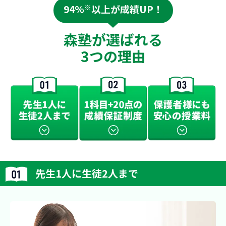
94%
※
以上が成績UP！
森塾が選ばれる
3つの理由
先生1人に生徒2人まで