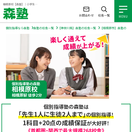
ページの本文へ
相模原校【森塾】｜小学生・中学生・高校生の個別指導塾・学習塾
お問合わせ
校舎一覧
MENU
個別指導なら森塾
森塾の校舎一覧
【神奈川県】森塾の校舎一覧
【相模原市】森塾の校
小学生の個別指導
中学生の個別指導
高校生の個別指導
個別指導塾の森塾
相模原校
森塾を知る
相模原駅 徒歩2分
個別指導塾の森塾は
森塾を知る トップ
入塾について
「先生1人に生徒2人まで」
の個別指導！
1科目+20点の成績保証
が大好評！
森塾の想い
入塾について トップ
よくあるご質問
《首都圏・関西で最大規模268校舎》