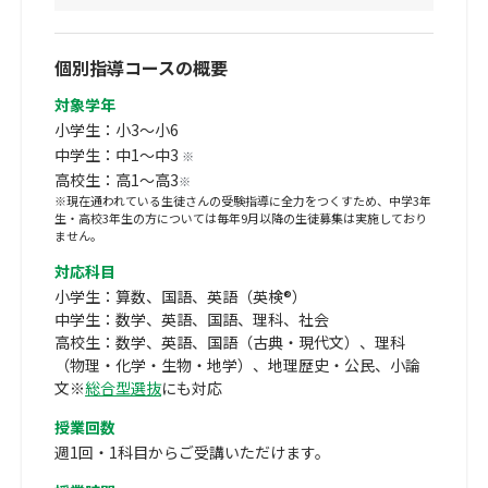
個別指導コースの概要
対象学年
小学生：小3～小6
中学生：中1～中3
※
高校生：高1～高3
※
※現在通われている生徒さんの受験指導に全力をつくすため、中学3年
生・高校3年生の方については毎年9月以降の生徒募集は実施しており
ません。
対応科目
小学生：算数、国語、英語（英検®）
中学生：数学、英語、国語、理科、社会
高校生：数学、英語、国語（古典・現代文）、理科
（物理・化学・生物・地学）、地理歴史・公民、小論
文※
総合型選抜
にも対応
授業回数
週1回・1科目からご受講いただけます。