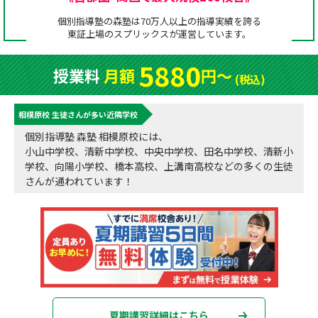
成績アップをかなえる！森塾メソッド
個別指導塾の森塾は70万人以上の指導実績を誇る
塾の選び方
東証上場の
スプリックス
が運営しています。
お電話はこちら
森塾の授業料について
入塾までの流れ
5880
授業料
月額
円〜
0120-602-607
(税込)
子と親のお悩み別！なぜ？どうして？森塾！
無料体験授業について
相模原校 生徒さんが多い近隣学校
授業料等お問合わせはこちら
数字でなるほど！森塾
森塾のお得なキャンペーン・割引制度
個別指導塾 森塾 相模原校には、
小山中学校、清新中学校、中央中学校、田名中学校、清新小
動画でわかる！森塾
校舎一覧
学校、向陽小学校、橋本高校、上溝南高校などの多くの生徒
さんが通われています！
夏期講習詳細はこちら