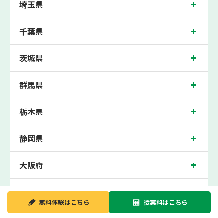
埼玉県
小山中学校、清新中学校、中央中学校、田名中学校、大沢中学校の各中学校の生徒
さん、橋本高校、上溝南高校、相模田名高校の各高校の生徒さんに多数お通いいた
だき、中間テスト、期末テストなどのテスト対策や高校受験・大学受験に向けた受
千葉県
験指導などを実施。
相模原近くの塾・個別指導塾。神奈川県相模原市の小学生・中学生・高校生の成績
アップの塾・個別指導塾なら「森塾 相模原校」へ。
茨城県
神奈川県相模原市の保護者の方や生徒さんにクチコミで絶大な評価をいただいてい
る個別指導塾です。
群馬県
相模原校の住所は神奈川県相模原市。周辺にはパークレーンズなどがございます。
JR相模原駅から徒歩2分に位置する塾・個別指導塾です。相模原校は地域の評判を
呼び、相模原駅はもちろん、近隣の橋本駅や矢部駅からもお通いいただいておりま
す。無料体験受付中です！
栃木県
静岡県
大阪府
新潟県
無料体験は
こちら
授業料は
こちら