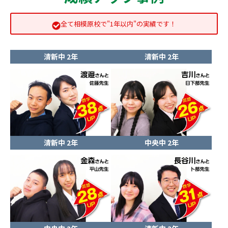
全て相模原校で"1年以内"の実績です！
清新中 2年
清新中 2年
清新中 2年
中央中 2年