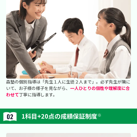
森塾の個別指導は「先生１人に生徒２人まで」。必ず先生が隣に
いて、お子様の様子を見ながら、
一人ひとりの個性や理解度に合
わせて
丁寧に指導します。
1科目+20点の成績保証制度
※