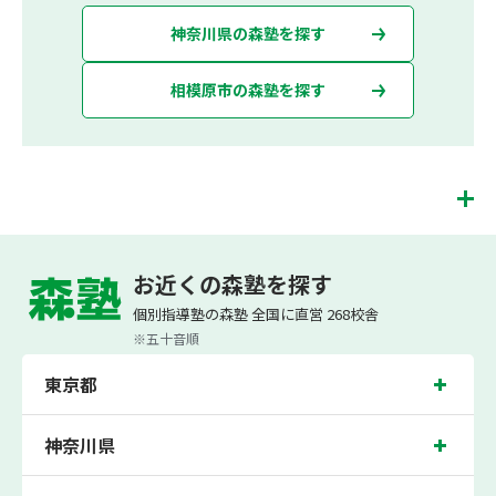
神奈川県の森塾を探す
相模原市の森塾を探す
相模原校は、（株）スプリックスが運営する「先生１人に生徒２人まで」で「保護
者の方にも安心の授業料」の塾・個別指導塾です。 相模原校では、小学生は3科目
お近くの森塾を探す
（算数・英語・国語）[個別]とDOJO[集団]、中学生は5科目（数学・英語・国語・
理科・社会）、高校生は7科目（数学・英語・国語[古典・現代文]・理科[物理・化
個別指導塾の森塾 全国に直営 268校舎
学・生物・地学]・地理歴史・公民・小論文）を提供しています。
※五十音順
また、個別指導塾「森塾」では「成績保証制度」を提供しており、高校生の入塾後
2学期以内に、学校の定期テスト（中間・期末テスト）で、必ず1回以上『60点未
東京都
満でご入塾の場合、受講科目が1科目で+20点以上。60点以上でご入塾の場合、そ
の科目が80点以上』になることを保証します。もし以上の基準を超えて学校成績が
上がらなければ、3学期目の対象科目授業料を全額免除し、1学期間無料で指導させ
ていただきます。＊定期テストの一科目あたりの満点数が100点でない地域では、
神奈川県
100点満点に換算した場合の上記 記載点数相当の内容を保証させていただきます。
相模原校では、清新小学校、向陽小学校、中央小学校、横山小学校の各小学校や、