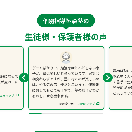
個別指導塾 森塾の
生徒様・保護者様の声
ゲームばかりで、勉強をほとんどしない息
最初は塾に
子が、塾は楽しいと通っています。家では
親身になって
際森塾に入
相変わらずですが、塾に行くのが楽しいの
識が変わった
て苦手で定
は、やる気の第一歩だと思います。保護者
学が81点
に対してもとても丁寧で、塾の様子がわか
と思ってい
ogle マップ
るのも、安心出来ます。
情報提供元：
Google マップ