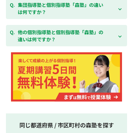
「全額」を返金させていただく「返金制度」をご用意
ることができます。そのため、部活やすでにお通いの
集団指導塾と個別指導塾「森塾」の違い
無料体験はこちら
しております。
習い事などと無理なく両立することができます。
は何ですか？
集団指導塾は多人数の生徒に対して授業を行う学校の
授業と似たスタイルでの指導となりますが、個別指導
他の個別指導塾と個別指導塾「森塾」の
塾の森塾は一人ひとりの学習スピードに合わせて個別
違いは何ですか？
に指導します。
個別指導塾の森塾は、「先生1人に生徒2人まで」の個
別指導で、「1科目＋20点の成績保証」が大評判の塾
です。しかも、「保護者様にも安心の授業料」で、多
くの保護者様からご好評いただいております。
同じ都道府県 / 市区町村の森塾を探す