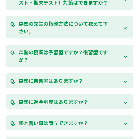
受講をおすすめしております。まずはお気軽にご相談
スト・期末テスト）対策はできますか？
お問合わせはこちら
ください。
お子様お一人おひとりの学校進度やテスト範囲にあわ
ご相談（お問合わせ）はこちら
せて授業をすすめますので、定期テスト対策に繋がり
森塾の先生の指導方法について教えて下
ます。森塾では、テスト直前に自分の予定にあわせ
さい。
て、テスト対策授業の追加ができます。 受講中の科目
はもちろん、普段習っていない科目（理科・社会な
「質量ともに日本一」と自負する研修制度を受け、知
ど）も可能です。 普段忙しくてなかなか手が回らない
識や教え方を習得した先生が、一人ひとりの能力、個
森塾の授業は予習型ですか？復習型です
科目も、テスト前に集中して対策できると好評です。
性に合わせて個別指導いたします。先生とお子様の相
か？
性を大切にするために、相性が合わなければ先生変更
できる「先生変更制度」をご用意しております。
春期・夏期等の講習以外では森塾の授業は学校で習っ
たところを教える「復習型授業」ではなく、塾で習っ
森塾に自習室はありますか？
てから学校で習う「予習型授業」です。塾で勉強した
後に学校の授業を聞くので、よくわかり、授業を聞く
各校舎に完備しています。
のが楽しくなります。
空いている時間があれば、学校の授業の予習や宿題、
森塾に返金制度はありますか？
勉強が楽しくなるとテストの成績が上がり、テストの
テスト前の勉強などに、いつでもご利用いただくこと
点数が上がると、もっと勉強が楽しくなります。楽し
ができます（無料）。
森塾では保護者様に「安心して」入塾をご検討いただ
くて成績が上がる個別指導塾「森塾」で中学生のお子
くために、ご入塾後4回授業を受けられるまでに入塾
塾と習い事は両立できますか？
様の成績アップを目指しましょう！まずは無料授業体
をキャンセルされた場合は、すでに納入していただい
験を！
ている全ての費用（授業料、テキスト代等を含む）の
森塾は個別指導ですので、時間や曜日を自由に選択す