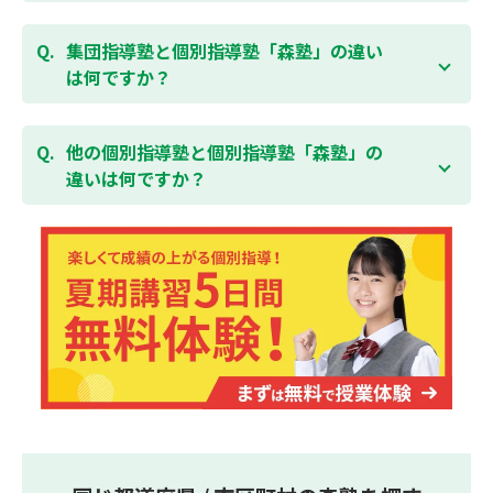
験を！
ている全ての費用（授業料、テキスト代等を含む）の
森塾は個別指導ですので、時間や曜日を自由に選択す
「全額」を返金させていただく「返金制度」をご用意
ることができます。そのため、部活やすでにお通いの
集団指導塾と個別指導塾「森塾」の違い
無料体験はこちら
しております。
習い事などと無理なく両立することができます。
は何ですか？
集団指導塾は多人数の生徒に対して授業を行う学校の
授業と似たスタイルでの指導となりますが、個別指導
他の個別指導塾と個別指導塾「森塾」の
塾の森塾は一人ひとりの学習スピードに合わせて個別
違いは何ですか？
に指導します。
個別指導塾の森塾は、「先生1人に生徒2人まで」の個
別指導で、「1科目＋20点の成績保証」が大評判の塾
です。しかも、「保護者様にも安心の授業料」で、多
くの保護者様からご好評いただいております。