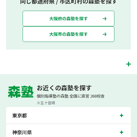
同じ都道府県 / 市区町村の森塾を探す
大阪府の森塾を探す
大阪市の森塾を探す
今福鶴見校は、（株）スプリックスが運営する「先生１人に生徒２人まで」で「保
護者の方にも安心の授業料」の塾・個別指導塾です。 今福鶴見校では、小学生は3
お近くの森塾を探す
科目（算数・英語・国語）[個別]とDOJO[集団]、中学生は5科目（数学・英語・国
語・理科・社会）、高校生は7科目（数学・英語・国語[古典・現代文]・理科[物
個別指導塾の森塾 全国に直営 268校舎
理・化学・生物・地学]・地理歴史・公民・小論文）を提供しています。
※五十音順
また、個別指導塾「森塾」では「成績保証制度」を提供しており、高校生の入塾後
2学期以内に、学校の定期テスト（中間・期末テスト）で、必ず1回以上『60点未
東京都
満でご入塾の場合、受講科目が1科目で+20点以上。60点以上でご入塾の場合、そ
の科目が80点以上』になることを保証します。もし以上の基準を超えて学校成績が
上がらなければ、3学期目の対象科目授業料を全額免除し、1学期間無料で指導させ
ていただきます。＊定期テストの一科目あたりの満点数が100点でない地域では、
神奈川県
100点満点に換算した場合の上記 記載点数相当の内容を保証させていただきます。