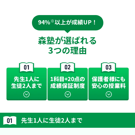
94%
※
以上が成績UP！
森塾が選ばれる
3つの理由
先生1人に生徒2人まで