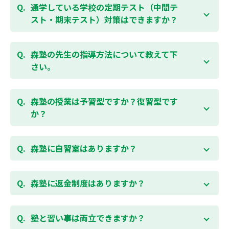
で、詳細は校舎にお問合わせください。
勉強できる習慣をつけるために最初は1から2教科での
通学している学校の定期テスト（中間テ
受講をおすすめしております。まずはお気軽にご相談
スト・期末テスト）対策はできますか？
お問合わせはこちら
ください。
お子様お一人おひとりの学校進度やテスト範囲にあわ
ご相談（お問合わせ）はこちら
せて授業をすすめますので、定期テスト対策に繋がり
森塾の先生の指導方法について教えて下
ます。森塾では、テスト直前に自分の予定にあわせ
さい。
て、テスト対策授業の追加ができます。 受講中の科目
はもちろん、普段習っていない科目（理科・社会な
「質量ともに日本一」と自負する研修制度を受け、知
ど）も可能です。 普段忙しくてなかなか手が回らない
識や教え方を習得した先生が、一人ひとりの能力、個
森塾の授業は予習型ですか？復習型です
科目も、テスト前に集中して対策できると好評です。
性に合わせて個別指導いたします。先生とお子様の相
か？
性を大切にするために、相性が合わなければ先生変更
できる「先生変更制度」をご用意しております。
春期・夏期等の講習以外では森塾の授業は学校で習っ
たところを教える「復習型授業」ではなく、塾で習っ
森塾に自習室はありますか？
てから学校で習う「予習型授業」です。塾で勉強した
後に学校の授業を聞くので、よくわかり、授業を聞く
各校舎に完備しています。
のが楽しくなります。
空いている時間があれば、学校の授業の予習や宿題、
森塾に返金制度はありますか？
勉強が楽しくなるとテストの成績が上がり、テストの
テスト前の勉強などに、いつでもご利用いただくこと
点数が上がると、もっと勉強が楽しくなります。楽し
ができます（無料）。
森塾では保護者様に「安心して」入塾をご検討いただ
くて成績が上がる個別指導塾「森塾」で中学生のお子
くために、ご入塾後4回授業を受けられるまでに入塾
塾と習い事は両立できますか？
様の成績アップを目指しましょう！まずは無料授業体
をキャンセルされた場合は、すでに納入していただい