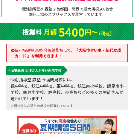
成績アップをかなえる！森塾メソッド
個別指導塾の森塾は首都圏・関西で最大規模268校舎
塾の選び方
東証上場の
スプリックス
が運営しています。
お電話はこちら
森塾の授業料について
入塾までの流れ
5400
授業料
月額
円〜
0120-602-607
(税込)
子と親のお悩み別！なぜ？どうして？森塾！
無料体験授業について
授業料等お問合わせはこちら
個別指導塾 森塾 今福鶴見校にて、
「
大阪市習い事・塾代助成
数字でなるほど！森塾
森塾のお得なキャンペーン・割引制度
カード
」を利用できます！
動画でわかる！森塾
校舎一覧
今福鶴見校 生徒さんが多い近隣学校
個別指導塾 森塾 今福鶴見校には、
緑中学校、鯰江中学校、菫中学校、鯰江東小学校、鶴見南小
学校、鶴見小学校、旭高校、東高校などの多くの生徒さんが
通われています！
※新校舎はお近くの学校を記載しています