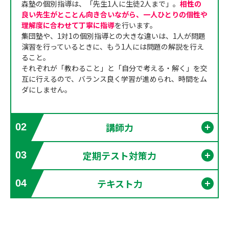
森塾の個別指導は、「先生1人に生徒2人まで」。
相性の
良い先生がとことん向き合いながら、一人ひとりの個性や
理解度に合わせて丁寧に指導
を行います。
集団塾や、1対1の個別指導との大きな違いは、1人が問題
演習を行っているときに、もう1人には問題の解説を行え
ること。
それぞれが「教わること」と「自分で考える・解く」を交
互に行えるので、バランス良く学習が進められ、時間をム
ダにしません。
講師力
02
開く
定期テスト対策力
03
開く
テキスト力
04
開く