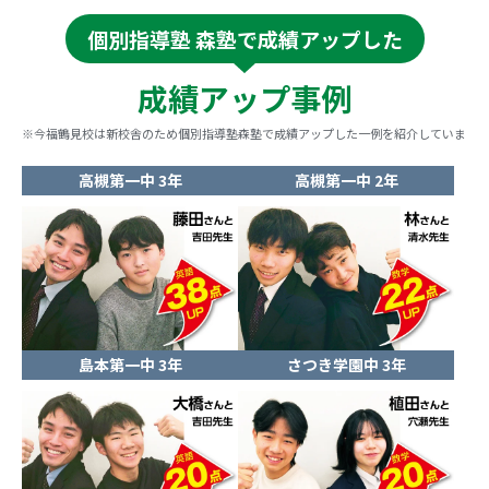
個別指導塾 森塾で成績アップした
成績アップ事例
※今福鶴見校は新校舎のため個別指導塾森塾で成績アップした一例を紹介しています。
高槻第一中 3年
高槻第一中 2年
島本第一中 3年
さつき学園中 3年