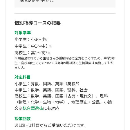
鶴見駅徒歩1分です。
個別指導コースの概要
対象学年
小学生：小3～小6
中学生：中1～中3
※
高校生：高1～高3
※
※現在通われている生徒さんの受験指導に全力をつくすため、中学3年
生・高校3年生の方については毎年9月以降の生徒募集は実施しており
ません。
対応科目
小学生：算数、国語、英語（英検®）
中学生：数学、英語、国語、理科、社会
高校生：数学、英語、国語（古典・現代文）、理科
（物理・化学・生物・地学）、地理歴史・公民、小論
文※
総合型選抜
にも対応
授業回数
週1回・1科目からご受講いただけます。