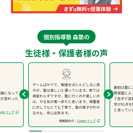
個別指導塾 森塾の
生徒様・保護者様の声
ゲームばかりで、勉強をほとんどしない息
最初は塾に
子が、塾は楽しいと通っています。家では
親身になって
際森塾に入
相変わらずですが、塾に行くのが楽しいの
識が変わった
て苦手で定
は、やる気の第一歩だと思います。保護者
学が81点
に対してもとても丁寧で、塾の様子がわか
と思ってい
ogle マップ
るのも、安心出来ます。
情報提供元：
Google マップ