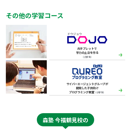
その他の学習コース
AIタブレットで
学力の土台を作る
（小学生）
サイバーエージェントグループが
開発した子供向け
プログラミング教室
（小学生）
森塾 今福鶴見校の