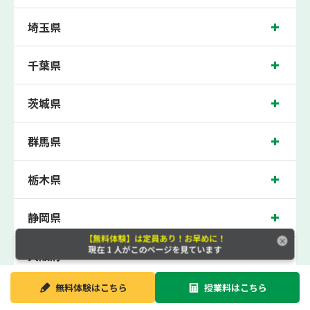
今福鶴見校では、鯰江東小学校、鶴見南小学校、鶴見小学校の各小学校や、緑中学
埼玉県
校、鯰江中学校、菫中学校の各中学校の生徒さん、旭高校、東高校の各高校の生徒
さんに多数お通いいただき、中間テスト、期末テストなどのテスト対策や高校受
験・大学受験に向けた受験指導などを実施。
千葉県
今福鶴見近くの塾・個別指導塾。大阪市鶴見区の小学生・中学生・高校生の成績ア
ップの塾・個別指導塾なら「森塾 今福鶴見校へ」。
茨城県
長堀鶴見緑地線今福鶴見駅徒歩1分に位置する塾・個別指導塾で、大阪府大阪市鶴
見区の保護者の方や生徒さんにクチコミで絶大な評価をいただいている個別指導塾
です。今福鶴見校は地域の評判を呼び、今福鶴見駅はもちろん、近隣のやからもお
群馬県
通いいただいております。無料体験受付中です！
栃木県
静岡県
【無料体験】は定員あり！お早めに！
現在
1
人がこのページを見ています
大阪府
無料体験は
こちら
授業料は
こちら
新潟県