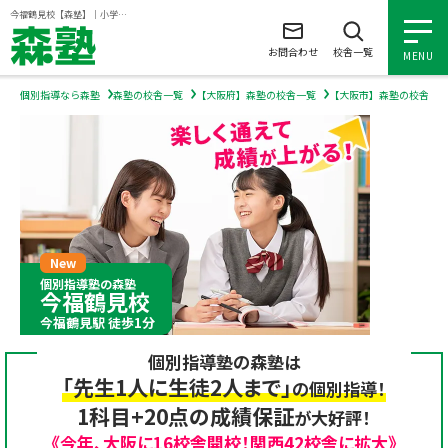
ページの本文へ
今福鶴見校【森塾】｜小学生・中学生・高校生の個別指導塾・学習塾
お問合わせ
校舎一覧
MENU
個別指導なら森塾
森塾の校舎一覧
【大阪府】森塾の校舎一覧
【大阪市】森塾の校舎一
小学生の個別指導
中学生の個別指導
高校生の個別指導
個別指導塾の森塾
今福鶴見校
森塾を知る
今福鶴見駅 徒歩1分
個別指導塾の森塾は
森塾を知る トップ
入塾について
「先生1人に生徒2人まで」
の個別指導！
1科目+20点の成績保証
が大好評！
森塾の想い
入塾について トップ
よくあるご質問
《今年、大阪に16校舎開校！関西42校舎に拡大》