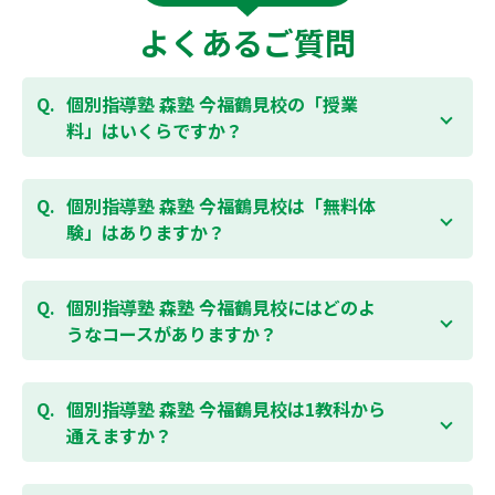
よくあるご質問
個別指導塾 森塾 今福鶴見校の「授業
料」はいくらですか？
お子様の学年やご状況、校舎によって変わりますの
で、以下より、お気軽にお問合わせください。個別指
個別指導塾 森塾 今福鶴見校は「無料体
導塾 森塾の授業料は
こちらのページ
よりお問合わせく
験」はありますか？
ださい。自動返信メールで【すぐ】にご確認いただけ
ます。
通常期には最大1ヶ月の無料体験を受付しておりま
す。また、春休み、夏休み、冬休みの講習では「4日
個別指導塾 森塾 今福鶴見校にはどのよ
間～5日間の無料体験」授業を受けていただくことが
うなコースがありますか？
可能です。個別指導塾 森塾 今福鶴見校の無料体験につ
いては
こちらのページ
より簡単にお問合わせいただけ
個別指導塾 森塾 今福鶴見校では、小学生・中学生・
ます。
高校生のコースがあり、それぞれ学校のテストの点数
個別指導塾 森塾 今福鶴見校は1教科から
アップを目的としたコースとなっております。その
通えますか？
他、小学生用の英検®対策や、基礎学力を身につける
DOJOなど、オプションコースのご用意もありますの
はい、1教科、週1日から受講いただけます。自分から