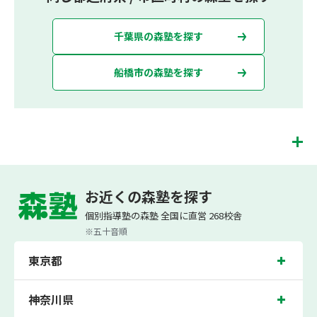
千葉県の森塾を探す
船橋市の森塾を探す
北習志野校は、（株）スプリックスが運営する「先生１人に生徒２人まで」で「保
護者の方にも安心の授業料」の塾・個別指導塾です。 北習志野校では、小学生は3
お近くの森塾を探す
科目（算数・英語・国語）[個別]とDOJO[集団]、中学生は5科目（数学・英語・国
語・理科・社会）、高校生は7科目（数学・英語・国語[古典・現代文]・理科[物
個別指導塾の森塾 全国に直営 268校舎
理・化学・生物・地学]・地理歴史・公民・小論文）を提供しています。
※五十音順
また、個別指導塾「森塾」では「成績保証制度」を提供しており、高校生の入塾後
2学期以内に、学校の定期テスト（中間・期末テスト）で、必ず1回以上『60点未
東京都
満でご入塾の場合、受講科目が1科目で+20点以上。60点以上でご入塾の場合、そ
の科目が80点以上』になることを保証します。もし以上の基準を超えて学校成績が
上がらなければ、3学期目の対象科目授業料を全額免除し、1学期間無料で指導させ
ていただきます。＊定期テストの一科目あたりの満点数が100点でない地域では、
神奈川県
100点満点に換算した場合の上記 記載点数相当の内容を保証させていただきます。