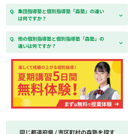
ている全ての費用（授業料、テキスト代等を含む）の
森塾は個別指導ですので、時間や曜日を自由に選択す
「全額」を返金させていただく「返金制度」をご用意
ることができます。そのため、部活やすでにお通いの
集団指導塾と個別指導塾「森塾」の違い
無料体験はこちら
しております。
習い事などと無理なく両立することができます。
は何ですか？
集団指導塾は多人数の生徒に対して授業を行う学校の
授業と似たスタイルでの指導となりますが、個別指導
他の個別指導塾と個別指導塾「森塾」の
塾の森塾は一人ひとりの学習スピードに合わせて個別
違いは何ですか？
に指導します。
個別指導塾の森塾は、「先生1人に生徒2人まで」の個
別指導で、「1科目＋20点の成績保証」が大評判の塾
です。しかも、「保護者様にも安心の授業料」で、多
くの保護者様からご好評いただいております。
同じ都道府県 / 市区町村の森塾を探す