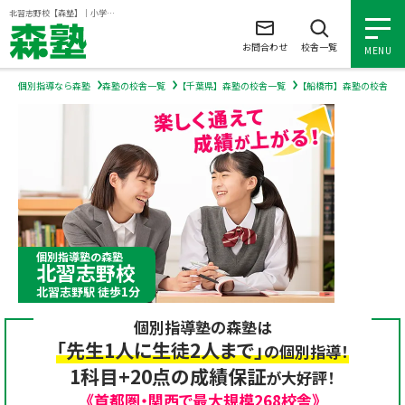
ページの本文へ
北習志野校【森塾】｜小学生・中学生・高校生の個別指導塾・学習塾
お問合わせ
校舎一覧
MENU
個別指導なら森塾
森塾の校舎一覧
【千葉県】森塾の校舎一覧
【船橋市】森塾の校舎一
小学生の個別指導
中学生の個別指導
高校生の個別指導
個別指導塾の森塾
北習志野校
森塾を知る
北習志野駅 徒歩1分
個別指導塾の森塾は
森塾を知る トップ
入塾について
「先生1人に生徒2人まで」
の個別指導！
1科目+20点の成績保証
が大好評！
森塾の想い
入塾について トップ
よくあるご質問
《首都圏・関西で最大規模268校舎》