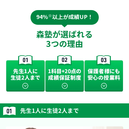
94%
※
以上が成績UP！
森塾が選ばれる
3つの理由
先生1人に生徒2人まで