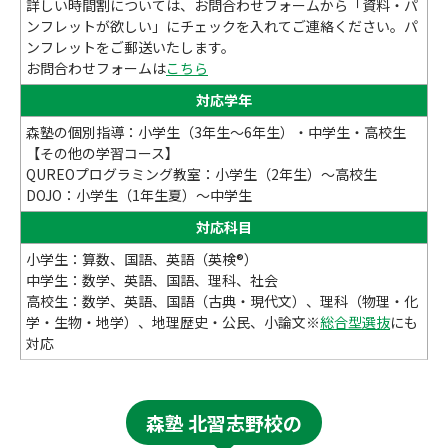
詳しい時間割については、お問合わせフォームから「資料・パ
ンフレットが欲しい」にチェックを入れてご連絡ください。パ
ンフレットをご郵送いたします。
お問合わせフォームは
こちら
対応学年
森塾の個別指導：小学生（3年生～6年生）・中学生・高校生
【その他の学習コース】
QUREOプログラミング教室：小学生（2年生）～高校生
DOJO：小学生（1年生夏）～中学生
対応科目
小学生：算数、国語、英語（英検®）
中学生：数学、英語、国語、理科、社会
高校生：数学、英語、国語（古典・現代文）、理科（物理・化
学・生物・地学）、地理歴史・公民、小論文※
総合型選抜
にも
対応
森塾 北習志野校の