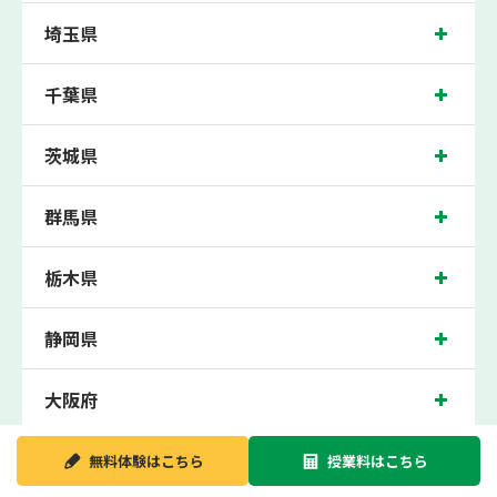
北習志野校では、習志野台第一小学校、習志野台第二小学校、高郷小、坪井小学
埼玉県
校、古和釜小学校の各小学校や、習志野台中学校、坪井中学校、七林中学校、古和
釜中学校、高根台中学校、芝山中学校の各中学校の生徒さん、千葉日本大学第一高
校、船橋芝山高校、東葉高校の各高校の生徒さんに多数お通いいただき、中間テス
千葉県
ト、期末テストなどのテスト対策や高校受験・大学受験に向けた受験指導などを実
施。
北習志野近くの塾・個別指導塾。千葉県船橋市の小学生・中学生・高校生の成績ア
茨城県
ップの塾・個別指導塾なら「森塾 北習志野校」へ。
千葉県船橋市の保護者の方や生徒さんにクチコミで絶大な評価をいただいている個
群馬県
別指導塾です。
北習志野校の住所は千葉県船橋市。周辺には三井のリハウスやツタヤなどがござい
ます。新京成線・東葉高速線北習志野駅から徒歩1分に位置する塾・個別指導塾で
す。北習志野校は地域の評判を呼び、北習志野駅はもちろん、近隣の習志野駅や高
栃木県
根木戸駅からもお通いいただいております。無料体験受付中です！
静岡県
大阪府
新潟県
無料体験は
こちら
授業料は
こちら