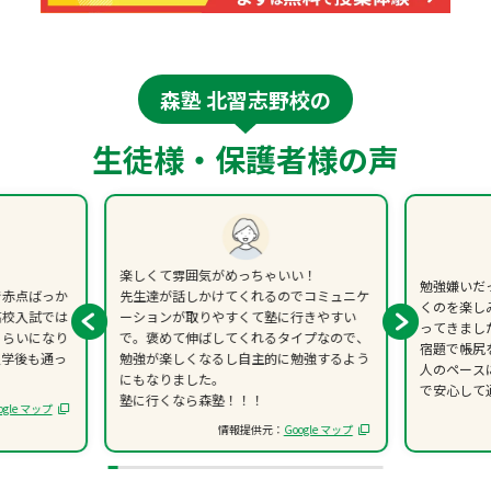
森塾 北習志野校の
生徒様・保護者様の声
楽しくて雰囲気がめっちゃいい！
勉強嫌いだ
で赤点ばっか
先生達が話しかけてくれるのでコミュニケ
くのを楽し
高校入試では
ーションが取りやすくて塾に行きやすい
ってきまし
くらいになり
で。褒めて伸ばしてくれるタイプなので、
宿題で帳尻
入学後も通っ
勉強が楽しくなるし自主的に勉強するよう
人のペース
にもなりました。
で安心して
塾に行くなら森塾！！！
ogle マップ
情報提供元：
Google マップ