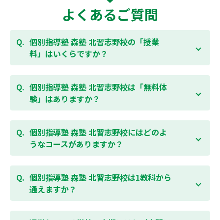
よくあるご質問
個別指導塾 森塾 北習志野校の「授業
料」はいくらですか？
お子様の学年やご状況、校舎によって変わりますの
で、以下より、お気軽にお問合わせください。個別指
個別指導塾 森塾 北習志野校は「無料体
導塾 森塾の授業料は
こちらのページ
よりお問合わせく
験」はありますか？
ださい。自動返信メールで【すぐ】にご確認いただけ
ます。
通常期には最大1ヶ月の無料体験を受付しておりま
す。また、春休み、夏休み、冬休みの講習では「4日
個別指導塾 森塾 北習志野校にはどのよ
間～5日間の無料体験」授業を受けていただくことが
うなコースがありますか？
可能です。個別指導塾 森塾 北習志野校の無料体験につ
いては
こちらのページ
より簡単にお問合わせいただけ
個別指導塾 森塾 北習志野校では、小学生・中学生・
ます。
高校生のコースがあり、それぞれ学校のテストの点数
個別指導塾 森塾 北習志野校は1教科から
アップを目的としたコースとなっております。その
通えますか？
他、小学生用の英検®対策や、基礎学力を身につける
DOJOなど、オプションコースのご用意もありますの
はい、1教科、週1日から受講いただけます。自分から
で、詳細は校舎にお問合わせください。