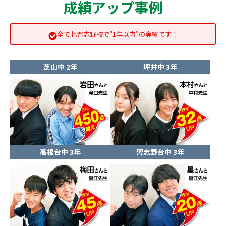
成績アップ事例
全て北習志野校で"1年以内"の実績です！
芝山中 2年
坪井中 3年
高根台中 3年
習志野台中 3年