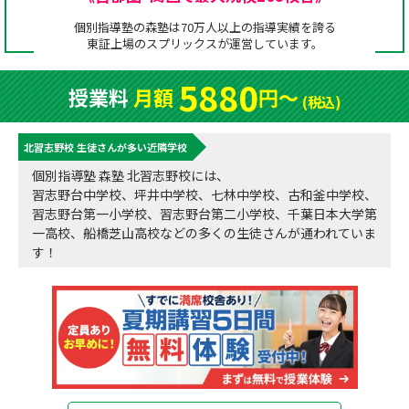
成績アップをかなえる！森塾メソッド
個別指導塾の森塾は70万人以上の指導実績を誇る
塾の選び方
東証上場の
スプリックス
が運営しています。
お電話はこちら
森塾の授業料について
入塾までの流れ
5880
授業料
月額
円〜
0120-602-607
(税込)
子と親のお悩み別！なぜ？どうして？森塾！
無料体験授業について
北習志野校 生徒さんが多い近隣学校
授業料等お問合わせはこちら
数字でなるほど！森塾
森塾のお得なキャンペーン・割引制度
個別指導塾 森塾 北習志野校には、
習志野台中学校、坪井中学校、七林中学校、古和釜中学校、
動画でわかる！森塾
校舎一覧
習志野台第一小学校、習志野台第二小学校、千葉日本大学第
一高校、船橋芝山高校などの多くの生徒さんが通われていま
す！