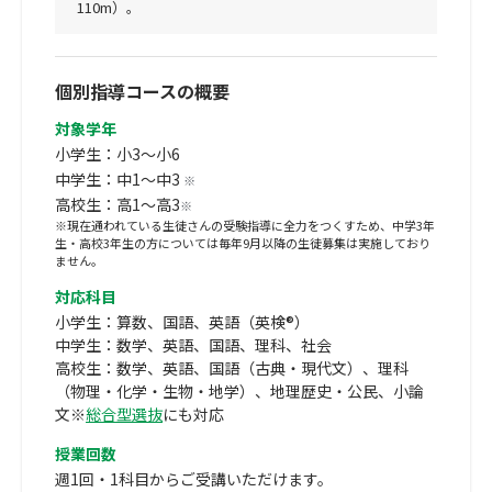
110m）。
個別指導コースの概要
対象学年
小学生：小3～小6
中学生：中1～中3
※
高校生：高1～高3
※
※現在通われている生徒さんの受験指導に全力をつくすため、中学3年
生・高校3年生の方については毎年9月以降の生徒募集は実施しており
ません。
対応科目
小学生：算数、国語、英語（英検®）
中学生：数学、英語、国語、理科、社会
高校生：数学、英語、国語（古典・現代文）、理科
（物理・化学・生物・地学）、地理歴史・公民、小論
文※
総合型選抜
にも対応
授業回数
週1回・1科目からご受講いただけます。