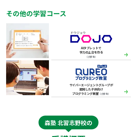
その他の学習コース
AIタブレットで
学力の土台を作る
（小学生）
サイバーエージェントグループが
開発した子供向け
プログラミング教室
（小学生）
森塾 北習志野校の