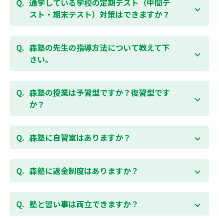
勉強できる習慣をつけるために最初は1から2教科での
通学している学校の定期テスト（中間テ
受講をおすすめしております。まずはお気軽にご相談
スト・期末テスト）対策はできますか？
お問合わせはこちら
ください。
お子様お一人おひとりの学校進度やテスト範囲にあわ
ご相談（お問合わせ）はこちら
せて授業をすすめますので、定期テスト対策に繋がり
森塾の先生の指導方法について教えて下
ます。森塾では、テスト直前に自分の予定にあわせ
さい。
て、テスト対策授業の追加ができます。 受講中の科目
はもちろん、普段習っていない科目（理科・社会な
「質量ともに日本一」と自負する研修制度を受け、知
ど）も可能です。 普段忙しくてなかなか手が回らない
識や教え方を習得した先生が、一人ひとりの能力、個
森塾の授業は予習型ですか？復習型です
科目も、テスト前に集中して対策できると好評です。
性に合わせて個別指導いたします。先生とお子様の相
か？
性を大切にするために、相性が合わなければ先生変更
できる「先生変更制度」をご用意しております。
春期・夏期等の講習以外では森塾の授業は学校で習っ
たところを教える「復習型授業」ではなく、塾で習っ
森塾に自習室はありますか？
てから学校で習う「予習型授業」です。塾で勉強した
後に学校の授業を聞くので、よくわかり、授業を聞く
各校舎に完備しています。
のが楽しくなります。
空いている時間があれば、学校の授業の予習や宿題、
森塾に返金制度はありますか？
勉強が楽しくなるとテストの成績が上がり、テストの
テスト前の勉強などに、いつでもご利用いただくこと
点数が上がると、もっと勉強が楽しくなります。楽し
ができます（無料）。
森塾では保護者様に「安心して」入塾をご検討いただ
くて成績が上がる個別指導塾「森塾」で中学生のお子
くために、ご入塾後4回授業を受けられるまでに入塾
塾と習い事は両立できますか？
様の成績アップを目指しましょう！まずは無料授業体
をキャンセルされた場合は、すでに納入していただい
験を！