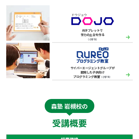
AIタブレットで
学力の土台を作る
（小学生）
サイバーエージェントグループが
開発した子供向け
プログラミング教室
（小学生）
森塾 岩槻校の
受講概要