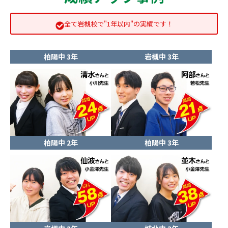
全て岩槻校で"1年以内"の実績です！
柏陽中 3年
岩槻中 3年
柏陽中 2年
柏陽中 3年