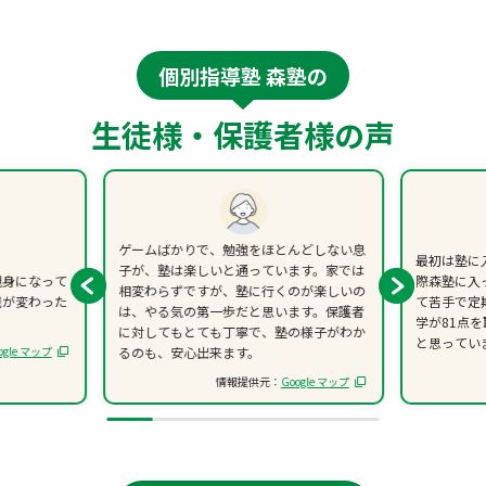
個別指導塾 森塾の
生徒様・保護者様の声
ゲームばかりで、勉強をほとんどしない息
最初は塾に
子が、塾は楽しいと通っています。家では
親身になって
際森塾に入
相変わらずですが、塾に行くのが楽しいの
識が変わった
て苦手で定
は、やる気の第一歩だと思います。保護者
学が81点
に対してもとても丁寧で、塾の様子がわか
と思ってい
ogle マップ
るのも、安心出来ます。
情報提供元：
Google マップ