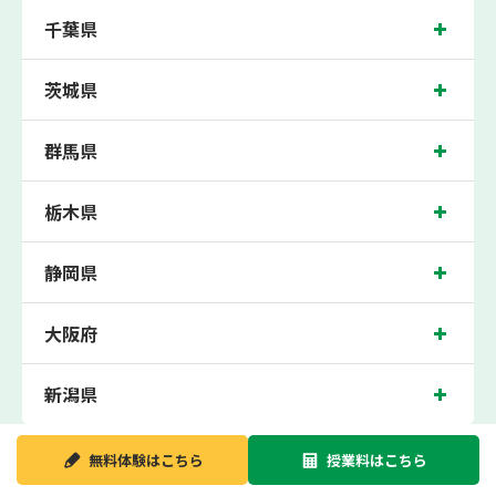
ただき、中間テスト、期末テストなどのテスト対策や高校受験・大学受験に向けた
千葉県
受験指導などを実施。
岩槻近くの塾・個別指導塾。埼玉県さいたま市の小学生・中学生・高校生の成績ア
ップの塾・個別指導塾なら「森塾 岩槻校」へ。
茨城県
埼玉県さいたま市の保護者の方や生徒さんにクチコミで絶大な評価をいただいてい
る個別指導塾です。
群馬県
岩槻校の住所は埼玉県さいたま市。周辺には中原証券や岩槻区役所などがございま
す。東武アーバンパークライン（東武野田線）岩槻駅から徒歩1分に位置する塾・
個別指導塾です。岩槻校は地域の評判を呼び、岩槻駅はもちろん、近隣の東岩槻駅
や長里駅からもお通いいただいております。無料体験受付中です！
栃木県
静岡県
大阪府
新潟県
無料体験は
こちら
授業料は
こちら