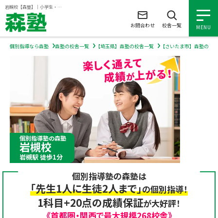
ページの本文へ
岩槻校【森塾】｜小学生・中学生・高校生の個別指導塾・学習塾
お問合わせ
校舎一覧
MENU
個別指導なら森塾
森塾の校舎一覧
【埼玉県】森塾の校舎一覧
【さいたま市】森塾の校
小学生の個別指導
中学生の個別指導
高校生の個別指導
個別指導塾の森塾
岩槻校
森塾を知る
岩槻駅 徒歩1分
個別指導塾の森塾は
森塾を知る トップ
入塾について
「先生1人に生徒2人まで」
の個別指導！
1科目+20点の成績保証
が大好評！
森塾の想い
入塾について トップ
よくあるご質問
《首都圏・関西で最大規模268校舎》