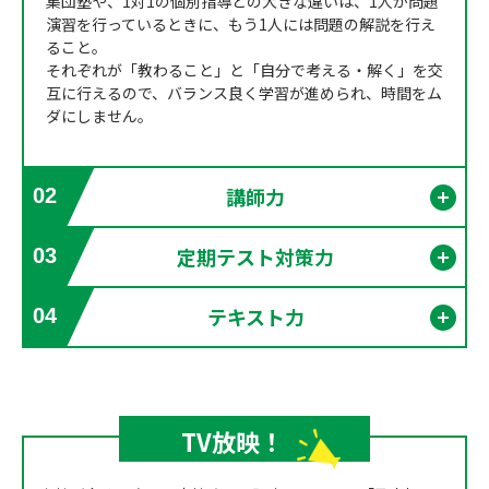
集団塾や、1対1の個別指導との大きな違いは、1人が問題
演習を行っているときに、もう1人には問題の解説を行え
ること。
それぞれが「教わること」と「自分で考える・解く」を交
互に行えるので、バランス良く学習が進められ、時間をム
ダにしません。
講師力
02
開く
定期テスト対策力
03
開く
テキスト力
04
開く
TV放映！