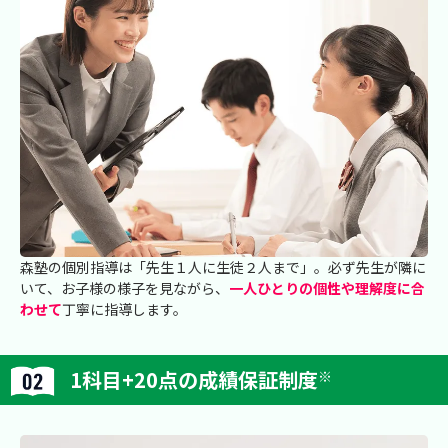
森塾の個別指導は「先生１人に生徒２人まで」。必ず先生が隣に
いて、お子様の様子を見ながら、
一人ひとりの個性や理解度に合
わせて
丁寧に指導します。
1科目+20点の成績保証制度
※