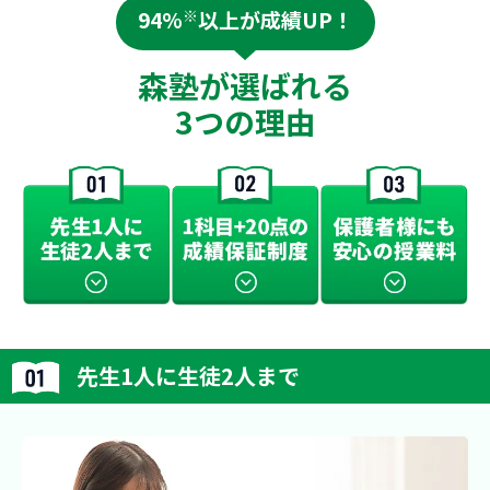
94%
※
以上が成績UP！
森塾が選ばれる
3つの理由
先生1人に生徒2人まで