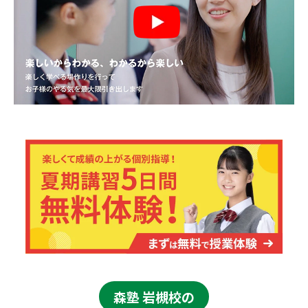
森塾 岩槻校の