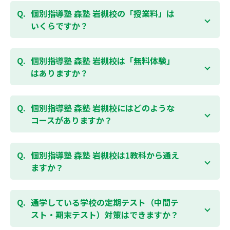
個別指導塾 森塾 岩槻校の「授業料」は
いくらですか？
お子様の学年やご状況、校舎によって変わりますの
で、以下より、お気軽にお問合わせください。個別指
個別指導塾 森塾 岩槻校は「無料体験」
導塾 森塾の授業料は
こちらのページ
よりお問合わせく
はありますか？
ださい。自動返信メールで【すぐ】にご確認いただけ
ます。
通常期には最大1ヶ月の無料体験を受付しておりま
す。また、春休み、夏休み、冬休みの講習では「4日
個別指導塾 森塾 岩槻校にはどのような
間～5日間の無料体験」授業を受けていただくことが
コースがありますか？
可能です。個別指導塾 森塾 岩槻校の無料体験について
は
こちらのページ
より簡単にお問合わせいただけま
個別指導塾 森塾 岩槻校では、小学生・中学生・高校
す。
生のコースがあり、それぞれ学校のテストの点数アッ
個別指導塾 森塾 岩槻校は1教科から通え
プを目的としたコースとなっております。その他、小
ますか？
学生用の英検®対策や、基礎学力を身につけるDOJOな
ど、オプションコースのご用意もありますので、詳細
はい、1教科、週1日から受講いただけます。自分から
は校舎にお問合わせください。
勉強できる習慣をつけるために最初は1から2教科での
通学している学校の定期テスト（中間テ
受講をおすすめしております。まずはお気軽にご相談
スト・期末テスト）対策はできますか？
お問合わせはこちら
ください。