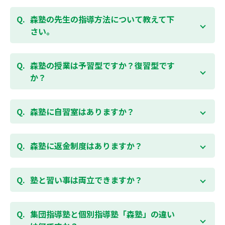
お子様お一人おひとりの学校進度やテスト範囲にあわ
ご相談（お問合わせ）はこちら
せて授業をすすめますので、定期テスト対策に繋がり
森塾の先生の指導方法について教えて下
ます。森塾では、テスト直前に自分の予定にあわせ
さい。
て、テスト対策授業の追加ができます。 受講中の科目
はもちろん、普段習っていない科目（理科・社会な
「質量ともに日本一」と自負する研修制度を受け、知
ど）も可能です。 普段忙しくてなかなか手が回らない
識や教え方を習得した先生が、一人ひとりの能力、個
森塾の授業は予習型ですか？復習型です
科目も、テスト前に集中して対策できると好評です。
性に合わせて個別指導いたします。先生とお子様の相
か？
性を大切にするために、相性が合わなければ先生変更
できる「先生変更制度」をご用意しております。
春期・夏期等の講習以外では森塾の授業は学校で習っ
たところを教える「復習型授業」ではなく、塾で習っ
森塾に自習室はありますか？
てから学校で習う「予習型授業」です。塾で勉強した
後に学校の授業を聞くので、よくわかり、授業を聞く
各校舎に完備しています。
のが楽しくなります。
空いている時間があれば、学校の授業の予習や宿題、
森塾に返金制度はありますか？
勉強が楽しくなるとテストの成績が上がり、テストの
テスト前の勉強などに、いつでもご利用いただくこと
点数が上がると、もっと勉強が楽しくなります。楽し
ができます（無料）。
森塾では保護者様に「安心して」入塾をご検討いただ
くて成績が上がる個別指導塾「森塾」で中学生のお子
くために、ご入塾後4回授業を受けられるまでに入塾
塾と習い事は両立できますか？
様の成績アップを目指しましょう！まずは無料授業体
をキャンセルされた場合は、すでに納入していただい
験を！
ている全ての費用（授業料、テキスト代等を含む）の
森塾は個別指導ですので、時間や曜日を自由に選択す
「全額」を返金させていただく「返金制度」をご用意
ることができます。そのため、部活やすでにお通いの
集団指導塾と個別指導塾「森塾」の違い
無料体験はこちら
しております。
習い事などと無理なく両立することができます。