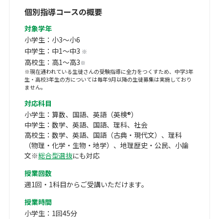
個別指導コースの概要
対象学年
小学生：小3～小6
中学生：中1～中3
※
高校生：高1～高3
※
※現在通われている生徒さんの受験指導に全力をつくすため、中学3年
生・高校3年生の方については毎年9月以降の生徒募集は実施しており
ません。
対応科目
小学生：算数、国語、英語（英検®）
中学生：数学、英語、国語、理科、社会
高校生：数学、英語、国語（古典・現代文）、理科
（物理・化学・生物・地学）、地理歴史・公民、小論
文※
総合型選抜
にも対応
授業回数
週1回・1科目からご受講いただけます。
授業時間
小学生：1回45分