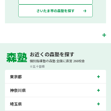
さいたま市の森塾を探す
岩槻校は、（株）スプリックスが運営する「先生１人に生徒２人まで」で「保護者
の方にも安心の授業料」の塾・個別指導塾です。 岩槻校では、小学生は3科目（算
お近くの森塾を探す
数・英語・国語）[個別]とDOJO[集団]、中学生は5科目（数学・英語・国語・理
科・社会）、高校生は7科目（数学・英語・国語[古典・現代文]・理科[物理・化
個別指導塾の森塾 全国に直営 268校舎
学・生物・地学]・地理歴史・公民・小論文）を提供しています。
※五十音順
また、個別指導塾「森塾」では「成績保証制度」を提供しており、高校生の入塾後
2学期以内に、学校の定期テスト（中間・期末テスト）で、必ず1回以上『60点未
東京都
満でご入塾の場合、受講科目が1科目で+20点以上。60点以上でご入塾の場合、そ
の科目が80点以上』になることを保証します。もし以上の基準を超えて学校成績が
上がらなければ、3学期目の対象科目授業料を全額免除し、1学期間無料で指導させ
ていただきます。＊定期テストの一科目あたりの満点数が100点でない地域では、
神奈川県
100点満点に換算した場合の上記 記載点数相当の内容を保証させていただきます。
岩槻校では、岩槻小学校、西原小学校、太田小学校の各小学校や、岩槻中学校、西
埼玉県
原中学校、柏陽中学校、城北中学校、桜山中学校、慈恩寺中学校、川通中学校の各
中学校の生徒さん、春日部東高校、大宮北高校の各高校の生徒さんに多数お通いい