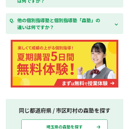
は何ですか？
集団指導塾は多人数の生徒に対して授業を行う学校の
授業と似たスタイルでの指導となりますが、個別指導
他の個別指導塾と個別指導塾「森塾」の
塾の森塾は一人ひとりの学習スピードに合わせて個別
違いは何ですか？
に指導します。
個別指導塾の森塾は、「先生1人に生徒2人まで」の個
別指導で、「1科目＋20点の成績保証」が大評判の塾
です。しかも、「保護者様にも安心の授業料」で、多
くの保護者様からご好評いただいております。
同じ都道府県 / 市区町村の森塾を探す
埼玉県の森塾を探す