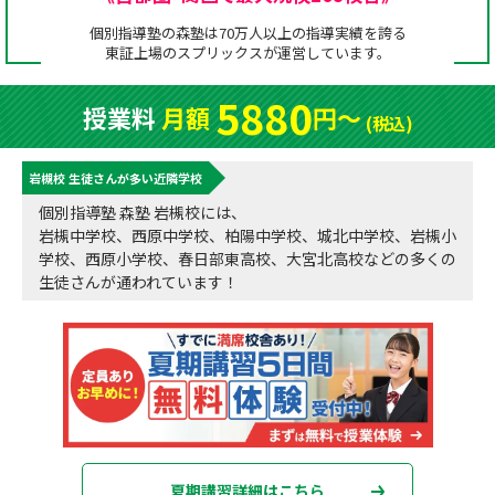
成績アップをかなえる！森塾メソッド
個別指導塾の森塾は70万人以上の指導実績を誇る
塾の選び方
東証上場の
スプリックス
が運営しています。
お電話はこちら
森塾の授業料について
入塾までの流れ
5880
授業料
月額
円〜
0120-602-607
(税込)
子と親のお悩み別！なぜ？どうして？森塾！
無料体験授業について
岩槻校 生徒さんが多い近隣学校
授業料等お問合わせはこちら
数字でなるほど！森塾
森塾のお得なキャンペーン・割引制度
個別指導塾 森塾 岩槻校には、
岩槻中学校、西原中学校、柏陽中学校、城北中学校、岩槻小
動画でわかる！森塾
校舎一覧
学校、西原小学校、春日部東高校、大宮北高校などの多くの
生徒さんが通われています！
夏期講習詳細はこちら