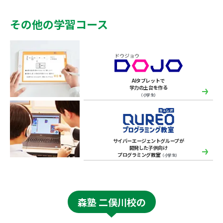
その他の学習コース
AIタブレットで
学力の土台を作る
（小学生）
サイバーエージェントグループが
開発した子供向け
プログラミング教室
（小学生）
森塾 二俣川校の