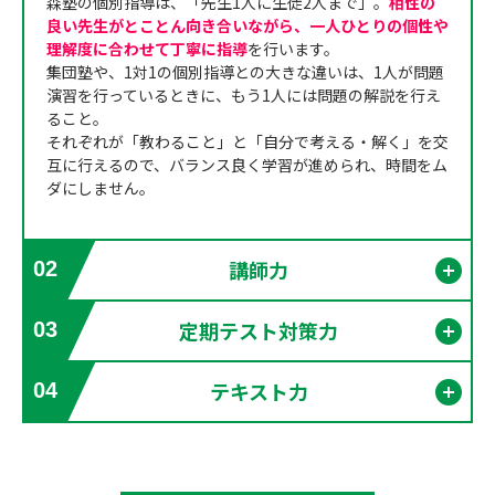
森塾の個別指導は、「先生1人に生徒2人まで」。
相性の
良い先生がとことん向き合いながら、一人ひとりの個性や
理解度に合わせて丁寧に指導
を行います。
集団塾や、1対1の個別指導との大きな違いは、1人が問題
演習を行っているときに、もう1人には問題の解説を行え
ること。
それぞれが「教わること」と「自分で考える・解く」を交
互に行えるので、バランス良く学習が進められ、時間をム
ダにしません。
講師力
02
開く
定期テスト対策力
03
開く
テキスト力
04
開く