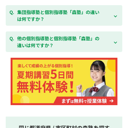
験を！
ている全ての費用（授業料、テキスト代等を含む）の
森塾は個別指導ですので、時間や曜日を自由に選択す
「全額」を返金させていただく「返金制度」をご用意
ることができます。そのため、部活やすでにお通いの
集団指導塾と個別指導塾「森塾」の違い
無料体験はこちら
しております。
習い事などと無理なく両立することができます。
は何ですか？
集団指導塾は多人数の生徒に対して授業を行う学校の
授業と似たスタイルでの指導となりますが、個別指導
他の個別指導塾と個別指導塾「森塾」の
塾の森塾は一人ひとりの学習スピードに合わせて個別
違いは何ですか？
に指導します。
個別指導塾の森塾は、「先生1人に生徒2人まで」の個
別指導で、「1科目＋20点の成績保証」が大評判の塾
です。しかも、「保護者様にも安心の授業料」で、多
くの保護者様からご好評いただいております。
同じ都道府県 / 市区町村の森塾を探す