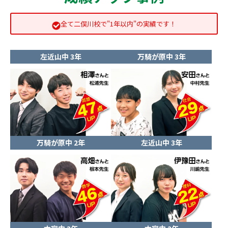
全て二俣川校で"1年以内"の実績です！
左近山中 3年
万騎が原中 3年
万騎が原中 2年
左近山中 3年