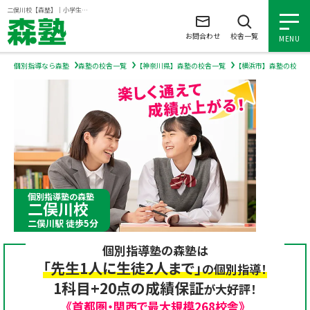
ページの本文へ
二俣川校【森塾】｜小学生・中学生・高校生の個別指導塾・学習塾
お問合わせ
校舎一覧
MENU
個別指導なら森塾
森塾の校舎一覧
【神奈川県】森塾の校舎一覧
【横浜市】森塾の校舎
小学生の個別指導
中学生の個別指導
高校生の個別指導
個別指導塾の森塾
二俣川校
森塾を知る
二俣川駅 徒歩5分
個別指導塾の森塾は
森塾を知る トップ
入塾について
「先生1人に生徒2人まで」
の個別指導！
1科目+20点の成績保証
が大好評！
森塾の想い
入塾について トップ
よくあるご質問
《首都圏・関西で最大規模268校舎》