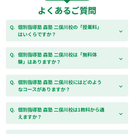
よくあるご質問
個別指導塾 森塾 二俣川校の「授業料」
はいくらですか？
お子様の学年やご状況、校舎によって変わりますの
で、以下より、お気軽にお問合わせください。個別指
個別指導塾 森塾 二俣川校は「無料体
導塾 森塾の授業料は
こちらのページ
よりお問合わせく
験」はありますか？
ださい。自動返信メールで【すぐ】にご確認いただけ
ます。
通常期には最大1ヶ月の無料体験を受付しておりま
す。また、春休み、夏休み、冬休みの講習では「4日
個別指導塾 森塾 二俣川校にはどのよう
間～5日間の無料体験」授業を受けていただくことが
なコースがありますか？
可能です。個別指導塾 森塾 二俣川校の無料体験につい
ては
こちらのページ
より簡単にお問合わせいただけま
個別指導塾 森塾 二俣川校では、小学生・中学生・高
す。
校生のコースがあり、それぞれ学校のテストの点数ア
個別指導塾 森塾 二俣川校は1教科から通
ップを目的としたコースとなっております。その他、
えますか？
小学生用の英検®対策や、基礎学力を身につけるDOJO
など、オプションコースのご用意もありますので、詳
はい、1教科、週1日から受講いただけます。自分から
細は校舎にお問合わせください。