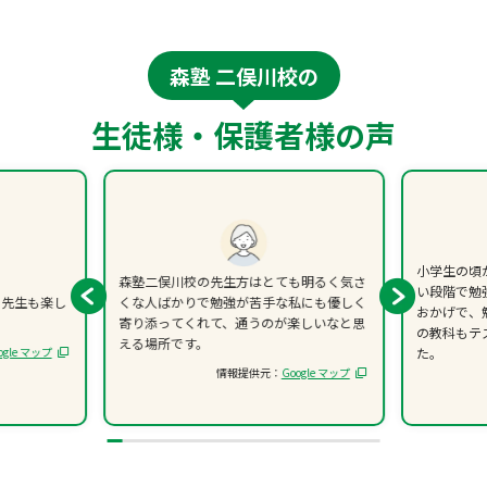
森塾 二俣川校の
生徒様・保護者様の声
小学生の頃
森塾二俣川校の先生方はとても明るく気さ
い段階で勉
、先生も楽し
くな人ばかりで勉強が苦手な私にも優しく
おかげで、
寄り添ってくれて、通うのが楽しいなと思
の教科もテ
える場所です。
ogle マップ
た。
情報提供元：
Google マップ