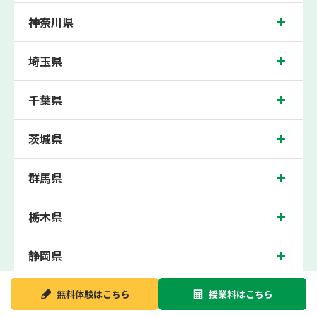
上がらなければ、3学期目の対象科目授業料を全額免除し、1学期間無料で指導させ
ていただきます。＊定期テストの一科目あたりの満点数が100点でない地域では、
神奈川県
100点満点に換算した場合の上記 記載点数相当の内容を保証させていただきます。
二俣川校では、万騎が原小学校、南本宿小学校、二俣川小学校、さちが丘小学校、
埼玉県
中沢小学校、左近山小学校の各小学校や、万騎が原中学校、左近山中学校、旭中学
校、南希望が丘中学校、希望が丘中学校、本宿中学校の各中学校の生徒さん、松陽
高校、横浜瀬谷高校、旭高校の各高校の生徒さんに多数お通いいただき、中間テス
千葉県
ト、期末テストなどのテスト対策や高校受験・大学受験に向けた受験指導などを実
施。
二俣川近くの塾・個別指導塾。二俣川駅（神奈川県横浜市旭区）周辺の小学生・中
茨城県
学生・高校生の成績アップの塾・個別指導塾なら「森塾 二俣川校」へ。
神奈川県横浜市の保護者の方や生徒さんにクチコミで絶大な評価をいただいている
群馬県
個別指導塾です。
二俣川校の住所は神奈川県横浜市旭区。周辺には西友二俣川店やセントラルフィッ
トネスクラブ二俣川などがございます。相鉄線二俣川駅から徒歩5分に位置する
塾・個別指導塾です。二俣川校は地域の評判を呼び、二俣川駅はもちろん、近隣の
栃木県
南万騎が原駅や希望ヶ丘駅からもお通いいただいております。無料体験受付中で
す！
静岡県
大阪府
無料体験は
こちら
授業料は
こちら