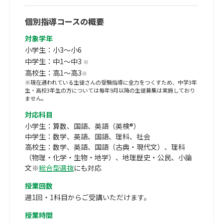
個別指導コースの概要
対象学年
小学生：小3～小6
中学生：中1～中3
※
高校生：高1～高3
※
※現在通われている生徒さんの受験指導に全力をつくすため、中学3年
生・高校3年生の方については毎年9月以降の生徒募集は実施しており
ません。
対応科目
小学生：算数、国語、英語（英検®）
中学生：数学、英語、国語、理科、社会
高校生：数学、英語、国語（古典・現代文）、理科
（物理・化学・生物・地学）、地理歴史・公民、小論
文※
総合型選抜
にも対応
授業回数
週1回・1科目からご受講いただけます。
授業時間