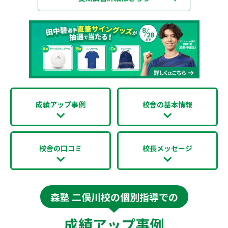
成績アップ事例
校舎の基本情報
校舎の口コミ
校長メッセージ
森塾 二俣川校の個別指導での
成績アップ事例