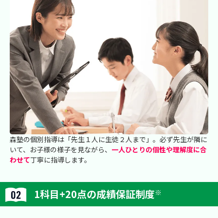
森塾の個別指導は「先生１人に生徒２人まで」。必ず先生が隣に
いて、お子様の様子を見ながら、
一人ひとりの個性や理解度に合
わせて
丁寧に指導します。
1科目+20点の成績保証制度
※