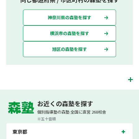
神奈川県の森塾を探す
横浜市の森塾を探す
旭区の森塾を探す
二俣川校は、（株）スプリックスが運営する「先生１人に生徒２人まで」で「保護
者の方にも安心の授業料」の塾・個別指導塾です。 二俣川校では、小学生は3科目
お近くの森塾を探す
（算数・英語・国語）[個別]とDOJO[集団]、中学生は5科目（数学・英語・国語・
理科・社会）、高校生は7科目（数学・英語・国語[古典・現代文]・理科[物理・化
個別指導塾の森塾 全国に直営 268校舎
学・生物・地学]・地理歴史・公民・小論文）を提供しています。
※五十音順
また、個別指導塾「森塾」では「成績保証制度」を提供しており、高校生の入塾後
2学期以内に、学校の定期テスト（中間・期末テスト）で、必ず1回以上『60点未
東京都
満でご入塾の場合、受講科目が1科目で+20点以上。60点以上でご入塾の場合、そ
の科目が80点以上』になることを保証します。もし以上の基準を超えて学校成績が