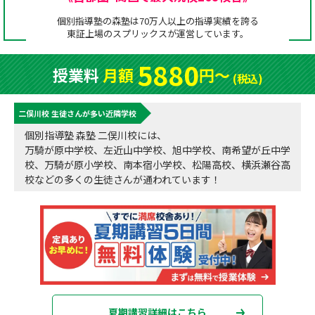
成績アップをかなえる！森塾メソッド
個別指導塾の森塾は70万人以上の指導実績を誇る
塾の選び方
東証上場の
スプリックス
が運営しています。
お電話はこちら
森塾の授業料について
入塾までの流れ
5880
授業料
月額
円〜
0120-602-607
(税込)
子と親のお悩み別！なぜ？どうして？森塾！
無料体験授業について
二俣川校 生徒さんが多い近隣学校
授業料等お問合わせはこちら
数字でなるほど！森塾
森塾のお得なキャンペーン・割引制度
個別指導塾 森塾 二俣川校には、
万騎が原中学校、左近山中学校、旭中学校、南希望が丘中学
動画でわかる！森塾
校舎一覧
校、万騎が原小学校、南本宿小学校、松陽高校、横浜瀬谷高
校などの多くの生徒さんが通われています！
夏期講習詳細はこちら