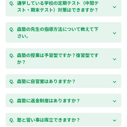
勉強できる習慣をつけるために最初は1から2教科での
通学している学校の定期テスト（中間テ
受講をおすすめしております。まずはお気軽にご相談
スト・期末テスト）対策はできますか？
お問合わせはこちら
ください。
お子様お一人おひとりの学校進度やテスト範囲にあわ
ご相談（お問合わせ）はこちら
せて授業をすすめますので、定期テスト対策に繋がり
森塾の先生の指導方法について教えて下
ます。森塾では、テスト直前に自分の予定にあわせ
さい。
て、テスト対策授業の追加ができます。 受講中の科目
はもちろん、普段習っていない科目（理科・社会な
「質量ともに日本一」と自負する研修制度を受け、知
ど）も可能です。 普段忙しくてなかなか手が回らない
識や教え方を習得した先生が、一人ひとりの能力、個
森塾の授業は予習型ですか？復習型です
科目も、テスト前に集中して対策できると好評です。
性に合わせて個別指導いたします。先生とお子様の相
か？
性を大切にするために、相性が合わなければ先生変更
できる「先生変更制度」をご用意しております。
春期・夏期等の講習以外では森塾の授業は学校で習っ
たところを教える「復習型授業」ではなく、塾で習っ
森塾に自習室はありますか？
てから学校で習う「予習型授業」です。塾で勉強した
後に学校の授業を聞くので、よくわかり、授業を聞く
各校舎に完備しています。
のが楽しくなります。
空いている時間があれば、学校の授業の予習や宿題、
森塾に返金制度はありますか？
勉強が楽しくなるとテストの成績が上がり、テストの
テスト前の勉強などに、いつでもご利用いただくこと
点数が上がると、もっと勉強が楽しくなります。楽し
ができます（無料）。
森塾では保護者様に「安心して」入塾をご検討いただ
くて成績が上がる個別指導塾「森塾」で中学生のお子
くために、ご入塾後4回授業を受けられるまでに入塾
塾と習い事は両立できますか？
様の成績アップを目指しましょう！まずは無料授業体
をキャンセルされた場合は、すでに納入していただい