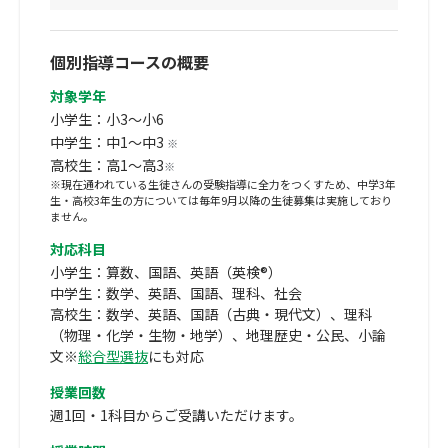
個別指導コースの概要
対象学年
小学生：小3～小6
中学生：中1～中3
※
高校生：高1～高3
※
※現在通われている生徒さんの受験指導に全力をつくすため、中学3年
生・高校3年生の方については毎年9月以降の生徒募集は実施しており
ません。
対応科目
小学生：算数、国語、英語（英検®）
中学生：数学、英語、国語、理科、社会
高校生：数学、英語、国語（古典・現代文）、理科
（物理・化学・生物・地学）、地理歴史・公民、小論
文※
総合型選抜
にも対応
授業回数
週1回・1科目からご受講いただけます。