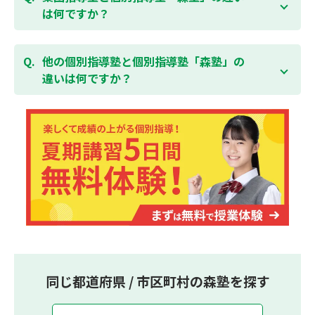
しております。
習い事などと無理なく両立することができます。
は何ですか？
集団指導塾は多人数の生徒に対して授業を行う学校の
授業と似たスタイルでの指導となりますが、個別指導
他の個別指導塾と個別指導塾「森塾」の
塾の森塾は一人ひとりの学習スピードに合わせて個別
違いは何ですか？
に指導します。
個別指導塾の森塾は、「先生1人に生徒2人まで」の個
別指導で、「1科目＋20点の成績保証」が大評判の塾
です。しかも、「保護者様にも安心の授業料」で、多
くの保護者様からご好評いただいております。
同じ都道府県 / 市区町村の森塾を探す