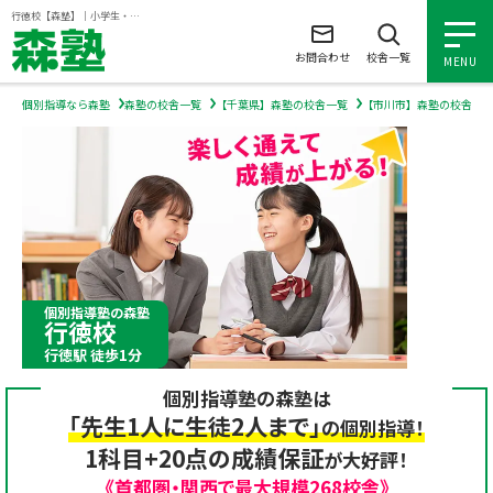
ページの本文へ
行徳校【森塾】｜小学生・中学生・高校生の個別指導塾・学習塾
お問合わせ
校舎一覧
MENU
個別指導なら森塾
森塾の校舎一覧
【千葉県】森塾の校舎一覧
【市川市】森塾の校舎一
小学生の個別指導
中学生の個別指導
高校生の個別指導
個別指導塾の森塾
行徳校
森塾を知る
行徳駅 徒歩1分
個別指導塾の森塾は
森塾を知る トップ
入塾について
「先生1人に生徒2人まで」
の個別指導！
1科目+20点の成績保証
が大好評！
森塾の想い
入塾について トップ
よくあるご質問
《首都圏・関西で最大規模268校舎》