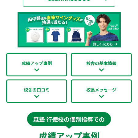
成績アップ事例
校舎の基本情報
校舎の口コミ
校長メッセージ
森塾 行徳校の個別指導での
成績アップ事例