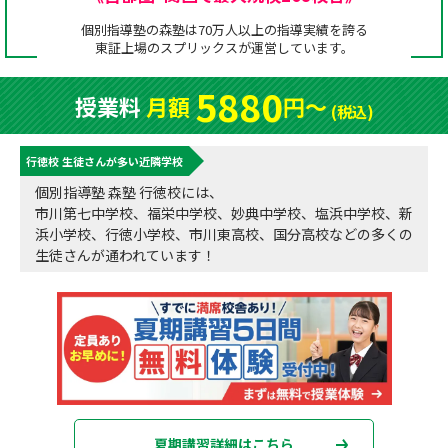
成績アップをかなえる！森塾メソッド
個別指導塾の森塾は70万人以上の指導実績を誇る
塾の選び方
東証上場の
スプリックス
が運営しています。
お電話はこちら
森塾の授業料について
入塾までの流れ
5880
授業料
月額
円〜
0120-602-607
(税込)
子と親のお悩み別！なぜ？どうして？森塾！
無料体験授業について
行徳校 生徒さんが多い近隣学校
授業料等お問合わせはこちら
数字でなるほど！森塾
森塾のお得なキャンペーン・割引制度
個別指導塾 森塾 行徳校には、
市川第七中学校、福栄中学校、妙典中学校、塩浜中学校、新
動画でわかる！森塾
校舎一覧
浜小学校、行徳小学校、市川東高校、国分高校などの多くの
生徒さんが通われています！
夏期講習詳細はこちら