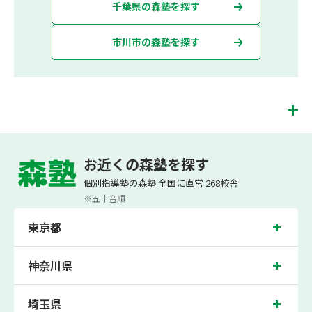
千葉県の森塾を探す
市川市の森塾を探す
行徳校は、（株）スプリックスが運営する「先生１人に生徒２人まで」で「保護者
の方にも安心の授業料」の塾・個別指導塾です。 行徳校では、小学生は3科目（算
お近くの森塾を探す
数・英語・国語）[個別]とDOJO[集団]、中学生は5科目（数学・英語・国語・理
科・社会）、高校生は7科目（数学・英語・国語[古典・現代文]・理科[物理・化
個別指導塾の森塾 全国に直営 268校舎
学・生物・地学]・地理歴史・公民・小論文）を提供しています。
※五十音順
また、個別指導塾「森塾」では「成績保証制度」を提供しており、高校生の入塾後
2学期以内に、学校の定期テスト（中間・期末テスト）で、必ず1回以上『60点未
東京都
満でご入塾の場合、受講科目が1科目で+20点以上。60点以上でご入塾の場合、そ
の科目が80点以上』になることを保証します。もし以上の基準を超えて学校成績が
上がらなければ、3学期目の対象科目授業料を全額免除し、1学期間無料で指導させ
ていただきます。＊定期テストの一科目あたりの満点数が100点でない地域では、
神奈川県
100点満点に換算した場合の上記 記載点数相当の内容を保証させていただきます。
行徳校では、新浜小学校、行徳小学校、南新浜小学校の各小学校や、市川第七中学
埼玉県
校、福栄中学校、妙典中学校、塩浜中学校、南行徳中学校の各中学校の生徒さん、