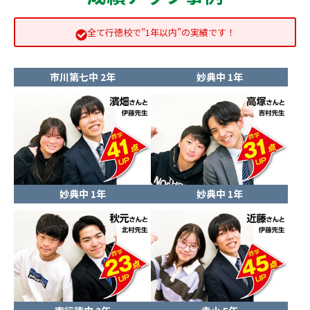
全て行徳校で"1年以内"の実績です！
市川第七中 2年
妙典中 1年
妙典中 1年
妙典中 1年