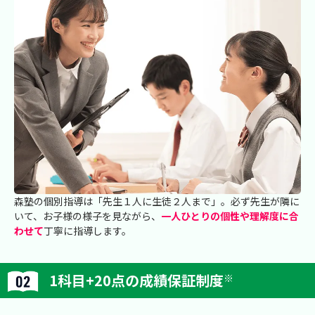
森塾の個別指導は「先生１人に生徒２人まで」。必ず先生が隣に
いて、お子様の様子を見ながら、
一人ひとりの個性や理解度に合
わせて
丁寧に指導します。
1科目+20点の成績保証制度
※