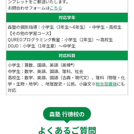
ンフレットをご郵送いたします。
お問合わせフォームは
こちら
対応学年
森塾の個別指導：小学生（3年生～6年生）・中学生・高校生
【その他の学習コース】
QUREOプログラミング教室：小学生（2年生）～高校生
DOJO：小学生（1年生夏）～中学生
対応科目
小学生：算数、国語、英語（英検®）
中学生：数学、英語、国語、理科、社会
高校生：数学、英語、国語（古典・現代文）、理科（物理・化
学・生物・地学）、地理歴史・公民、小論文※
総合型選抜
にも
対応
森塾 行徳校の
よくあるご質問