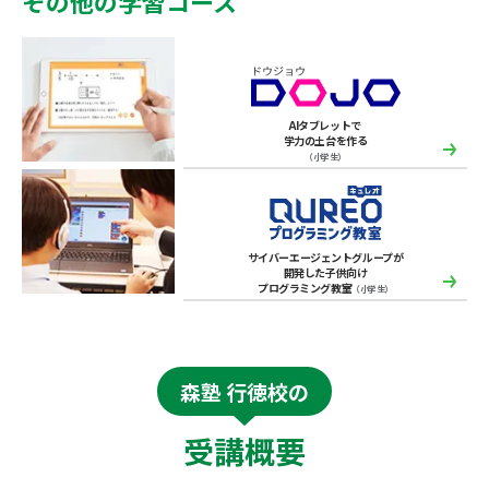
その他の学習コース
AIタブレットで
学力の土台を作る
（小学生）
サイバーエージェントグループが
開発した子供向け
プログラミング教室
（小学生）
森塾 行徳校の
受講概要