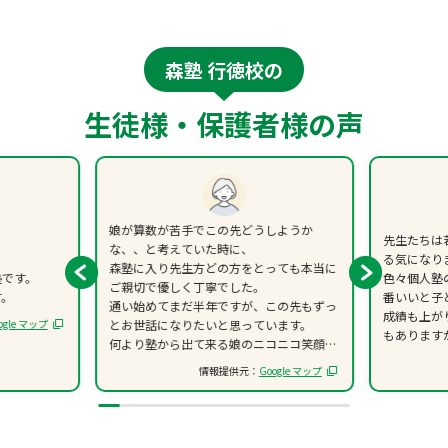
森塾 行徳校の
生徒様・保護者様の声
娘が算数が苦手でこの先どうしようか
先生たちは
な、、と考えていた時に、
る気になり
森塾に入り先生方どの方をとっても本当に
塾です。
色々個人塾
ご親切で優しく丁寧でした。
す。
番いいと子
通い始めてまだ半年ですが、この先もずっ
成績も上が
ogle マップ
とお世話になりたいと思っています。
もあります
何より塾から出て来る娘のニコニコ笑顔を
見ると毎回ホッとしています。
情報提供元：
Google マップ