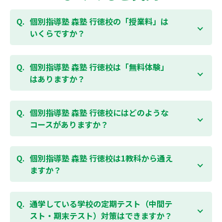
個別指導塾 森塾 行徳校の「授業料」は
いくらですか？
お子様の学年やご状況、校舎によって変わりますの
で、以下より、お気軽にお問合わせください。個別指
個別指導塾 森塾 行徳校は「無料体験」
導塾 森塾の授業料は
こちらのページ
よりお問合わせく
はありますか？
ださい。自動返信メールで【すぐ】にご確認いただけ
ます。
通常期には最大1ヶ月の無料体験を受付しておりま
す。また、春休み、夏休み、冬休みの講習では「4日
個別指導塾 森塾 行徳校にはどのような
間～5日間の無料体験」授業を受けていただくことが
コースがありますか？
可能です。個別指導塾 森塾 行徳校の無料体験について
は
こちらのページ
より簡単にお問合わせいただけま
個別指導塾 森塾 行徳校では、小学生・中学生・高校
す。
生のコースがあり、それぞれ学校のテストの点数アッ
個別指導塾 森塾 行徳校は1教科から通え
プを目的としたコースとなっております。その他、小
ますか？
学生用の英検®対策や、基礎学力を身につけるDOJOな
ど、オプションコースのご用意もありますので、詳細
はい、1教科、週1日から受講いただけます。自分から
は校舎にお問合わせください。
勉強できる習慣をつけるために最初は1から2教科での
通学している学校の定期テスト（中間テ
受講をおすすめしております。まずはお気軽にご相談
スト・期末テスト）対策はできますか？
お問合わせはこちら