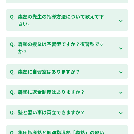
ください。
お子様お一人おひとりの学校進度やテスト範囲にあわ
ご相談（お問合わせ）はこちら
せて授業をすすめますので、定期テスト対策に繋がり
森塾の先生の指導方法について教えて下
ます。森塾では、テスト直前に自分の予定にあわせ
さい。
て、テスト対策授業の追加ができます。 受講中の科目
はもちろん、普段習っていない科目（理科・社会な
「質量ともに日本一」と自負する研修制度を受け、知
ど）も可能です。 普段忙しくてなかなか手が回らない
識や教え方を習得した先生が、一人ひとりの能力、個
森塾の授業は予習型ですか？復習型です
科目も、テスト前に集中して対策できると好評です。
性に合わせて個別指導いたします。先生とお子様の相
か？
性を大切にするために、相性が合わなければ先生変更
できる「先生変更制度」をご用意しております。
春期・夏期等の講習以外では森塾の授業は学校で習っ
たところを教える「復習型授業」ではなく、塾で習っ
森塾に自習室はありますか？
てから学校で習う「予習型授業」です。塾で勉強した
後に学校の授業を聞くので、よくわかり、授業を聞く
各校舎に完備しています。
のが楽しくなります。
空いている時間があれば、学校の授業の予習や宿題、
森塾に返金制度はありますか？
勉強が楽しくなるとテストの成績が上がり、テストの
テスト前の勉強などに、いつでもご利用いただくこと
点数が上がると、もっと勉強が楽しくなります。楽し
ができます（無料）。
森塾では保護者様に「安心して」入塾をご検討いただ
くて成績が上がる個別指導塾「森塾」で中学生のお子
くために、ご入塾後4回授業を受けられるまでに入塾
塾と習い事は両立できますか？
様の成績アップを目指しましょう！まずは無料授業体
をキャンセルされた場合は、すでに納入していただい
験を！
ている全ての費用（授業料、テキスト代等を含む）の
森塾は個別指導ですので、時間や曜日を自由に選択す
「全額」を返金させていただく「返金制度」をご用意
ることができます。そのため、部活やすでにお通いの
集団指導塾と個別指導塾「森塾」の違い
無料体験はこちら