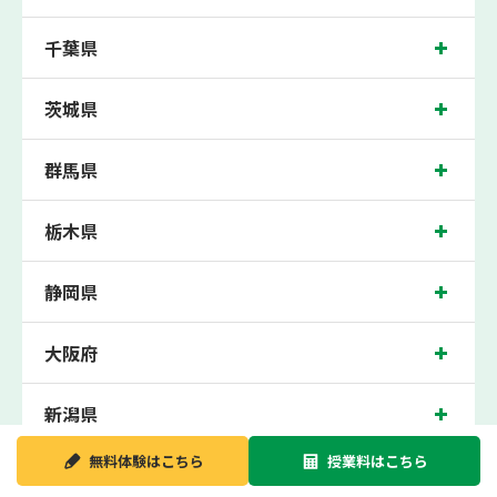
市川東高校、国分高校、市川南高校の各高校の生徒さんに多数お通いいただき、中
間テスト、期末テストなどのテスト対策や高校受験・大学受験に向けた受験指導な
千葉県
どを実施。
行徳近くの塾・個別指導塾。千葉県市川市の小学生・中学生・高校生の成績アップ
の塾・個別指導塾なら「森塾 行徳校」へ。
茨城県
千葉県市川市の保護者の方や生徒さんにクチコミで絶大な評価をいただいている個
別指導塾です。
群馬県
行徳校の住所は千葉県市川市。周辺には三井住友銀行やバーガーキングなどがござ
います。東京メトロ行徳駅から徒歩1分に位置する塾・個別指導塾です。行徳校は
地域の評判を呼び、行徳駅はもちろん、近隣の妙典駅や南行徳駅からもお通いいた
だいております。無料体験受付中です！
栃木県
静岡県
大阪府
新潟県
無料体験は
こちら
授業料は
こちら