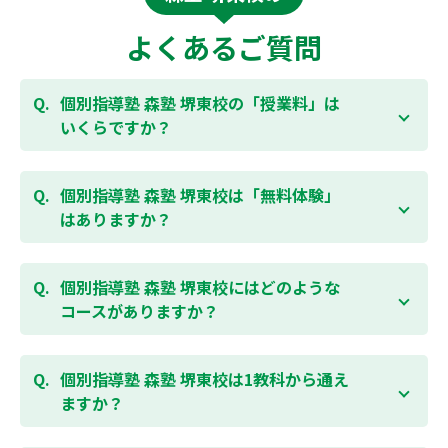
よくあるご質問
個別指導塾 森塾 堺東校の「授業料」は
いくらですか？
お子様の学年やご状況、校舎によって変わりますの
で、以下より、お気軽にお問合わせください。個別指
個別指導塾 森塾 堺東校は「無料体験」
導塾 森塾の授業料は
こちらのページ
よりお問合わせく
はありますか？
ださい。自動返信メールで【すぐ】にご確認いただけ
ます。
通常期には最大1ヶ月の無料体験を受付しておりま
す。また、春休み、夏休み、冬休みの講習では「4日
個別指導塾 森塾 堺東校にはどのような
間～5日間の無料体験」授業を受けていただくことが
コースがありますか？
可能です。個別指導塾 森塾 堺東校の無料体験について
は
こちらのページ
より簡単にお問合わせいただけま
個別指導塾 森塾 堺東校では、小学生・中学生・高校
す。
生のコースがあり、それぞれ学校のテストの点数アッ
個別指導塾 森塾 堺東校は1教科から通え
プを目的としたコースとなっております。その他、小
ますか？
学生用の英検®対策や、基礎学力を身につけるDOJOな
ど、オプションコースのご用意もありますので、詳細
はい、1教科、週1日から受講いただけます。自分から