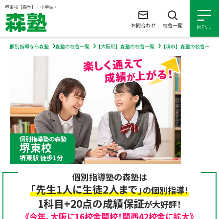
ページの本文へ
堺東校【森塾】｜小学生・中学生・高校生の個別指導塾・学習塾
お問合わせ
校舎一覧
MENU
個別指導なら森塾
森塾の校舎一覧
【大阪府】森塾の校舎一覧
【堺市】森塾の校舎一覧
小学生の個別指導
中学生の個別指導
高校生の個別指導
個別指導塾の森塾
堺東校
森塾を知る
堺東駅 徒歩1分
個別指導塾の森塾は
森塾を知る トップ
入塾について
「先生1人に生徒2人まで」
の個別指導！
1科目+20点の成績保証
が大好評！
森塾の想い
入塾について トップ
よくあるご質問
《今年、大阪に16校舎開校！関西42校舎に拡大》