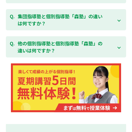
をキャンセルされた場合は、すでに納入していただい
験を！
ている全ての費用（授業料、テキスト代等を含む）の
森塾は個別指導ですので、時間や曜日を自由に選択す
「全額」を返金させていただく「返金制度」をご用意
ることができます。そのため、部活やすでにお通いの
集団指導塾と個別指導塾「森塾」の違い
無料体験はこちら
しております。
習い事などと無理なく両立することができます。
は何ですか？
集団指導塾は多人数の生徒に対して授業を行う学校の
授業と似たスタイルでの指導となりますが、個別指導
他の個別指導塾と個別指導塾「森塾」の
塾の森塾は一人ひとりの学習スピードに合わせて個別
違いは何ですか？
に指導します。
個別指導塾の森塾は、「先生1人に生徒2人まで」の個
別指導で、「1科目＋20点の成績保証」が大評判の塾
です。しかも、「保護者様にも安心の授業料」で、多
くの保護者様からご好評いただいております。