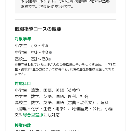
ある建物があります。その左隣の建物の2階が森塾堺
東校です。堺東駅徒歩1分です。
個別指導コースの概要
対象学年
小学生：小3～小6
中学生：中1～中3
※
高校生：高1～高3
※
※現在通われている生徒さんの受験指導に全力をつくすため、中学3年
生・高校3年生の方については毎年9月以降の生徒募集は実施しており
ません。
対応科目
小学生：算数、国語、英語（英検®）
中学生：数学、英語、国語、理科、社会
高校生：数学、英語、国語（古典・現代文）、理科
（物理・化学・生物・地学）、地理歴史・公民、小論
文※
総合型選抜
にも対応
授業回数