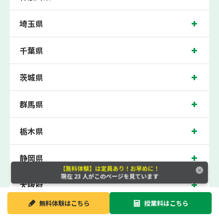
100点満点に換算した場合の上記 記載点数相当の内容を保証させていただきます。
堺東校では、熊野小学校、三国丘小学校、榎小学校、大仙小学校の各小学校や、三
埼玉県
国丘中学校、殿馬場中学校、月州中学校、浅香山中学校、旭中学校の各中学校の生
徒さん、泉北高校、登美丘高校の各高校の生徒さんに多数お通いいただき、中間テ
スト、期末テストなどのテスト対策や高校受験・大学受験に向けた受験指導などを
千葉県
実施。
堺東近くの塾・個別指導塾。大阪府堺市堺区北瓦町の小学生・中学生・高校生の成
績アップの塾・個別指導塾なら「森塾 堺東校」へ。
茨城県
大阪府堺市堺区北瓦町の保護者の方や生徒さんにクチコミで絶大な評価をいただい
ている個別指導塾です。
群馬県
堺東校の住所は大阪府堺市堺区北瓦町。周辺には堺タカシマヤや堺東駅前郵便局な
どがございます。南海高野線堺東駅下車徒歩1分に位置する塾・個別指導塾です。
堺東校は地域の評判を呼び、堺東駅はもちろん、近隣の三国ヶ丘駅や堺市駅周辺か
らもお問合わせをいただいております。無料体験受付中です！
栃木県
静岡県
【無料体験】は定員あり！お早めに！
現在
23
人がこのページを見ています
大阪府
無料体験は
こちら
授業料は
こちら
新潟県