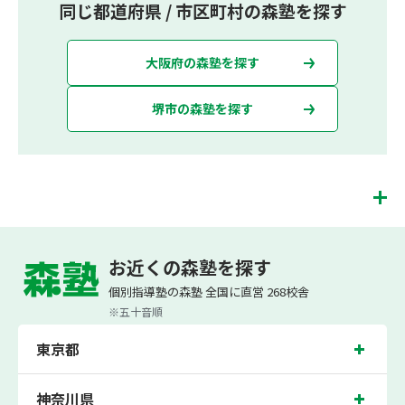
同じ都道府県 / 市区町村の森塾を探す
大阪府の森塾を探す
堺市の森塾を探す
堺東校は、（株）スプリックスが運営する「先生１人に生徒２人まで」で「保護者
の方にも安心の授業料」の塾・個別指導塾です。 堺東校では、小学生は3科目（算
お近くの森塾を探す
数・英語・国語）[個別]とDOJO[集団]、中学生は5科目（数学・英語・国語・理
科・社会）、高校生は7科目（数学・英語・国語[古典・現代文]・理科[物理・化
個別指導塾の森塾 全国に直営 268校舎
学・生物・地学]・地理歴史・公民・小論文）を提供しています。
※五十音順
また、個別指導塾「森塾」では「成績保証制度」を提供しており、高校生の入塾後
2学期以内に、学校の定期テスト（中間・期末テスト）で、必ず1回以上『60点未
東京都
満でご入塾の場合、受講科目が1科目で+20点以上。60点以上でご入塾の場合、そ
の科目が80点以上』になることを保証します。もし以上の基準を超えて学校成績が
上がらなければ、3学期目の対象科目授業料を全額免除し、1学期間無料で指導させ
ていただきます。＊定期テストの一科目あたりの満点数が100点でない地域では、
神奈川県