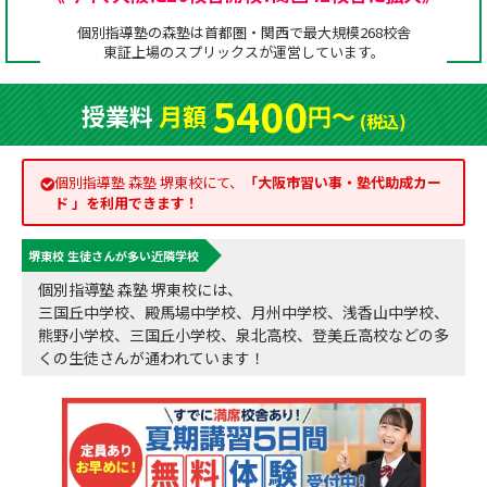
成績アップをかなえる！森塾メソッド
個別指導塾の森塾は首都圏・関西で最大規模268校舎
塾の選び方
東証上場の
スプリックス
が運営しています。
お電話はこちら
森塾の授業料について
入塾までの流れ
5400
授業料
月額
円〜
0120-602-607
(税込)
子と親のお悩み別！なぜ？どうして？森塾！
無料体験授業について
授業料等お問合わせはこちら
個別指導塾 森塾 堺東校にて、
「
大阪市習い事・塾代助成カー
数字でなるほど！森塾
森塾のお得なキャンペーン・割引制度
ド
」を利用できます！
動画でわかる！森塾
校舎一覧
堺東校 生徒さんが多い近隣学校
個別指導塾 森塾 堺東校には、
三国丘中学校、殿馬場中学校、月州中学校、浅香山中学校、
熊野小学校、三国丘小学校、泉北高校、登美丘高校などの多
くの生徒さんが通われています！