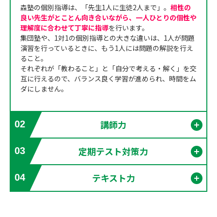
森塾の個別指導は、「先生1人に生徒2人まで」。
相性の
良い先生がとことん向き合いながら、一人ひとりの個性や
理解度に合わせて丁寧に指導
を行います。
集団塾や、1対1の個別指導との大きな違いは、1人が問題
演習を行っているときに、もう1人には問題の解説を行え
ること。
それぞれが「教わること」と「自分で考える・解く」を交
互に行えるので、バランス良く学習が進められ、時間をム
ダにしません。
講師力
02
開く
定期テスト対策力
03
開く
テキスト力
04
開く