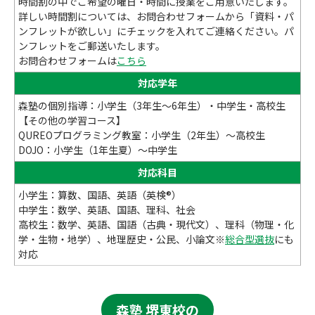
時間割の中でご希望の曜日・時間に授業をご用意いたします。
詳しい時間割については、お問合わせフォームから「資料・パ
ンフレットが欲しい」にチェックを入れてご連絡ください。パ
ンフレットをご郵送いたします。
お問合わせフォームは
こちら
対応学年
森塾の個別指導：小学生（3年生～6年生）・中学生・高校生
【その他の学習コース】
QUREOプログラミング教室：小学生（2年生）～高校生
DOJO：小学生（1年生夏）～中学生
対応科目
小学生：算数、国語、英語（英検®）
中学生：数学、英語、国語、理科、社会
高校生：数学、英語、国語（古典・現代文）、理科（物理・化
学・生物・地学）、地理歴史・公民、小論文※
総合型選抜
にも
対応
森塾 堺東校の