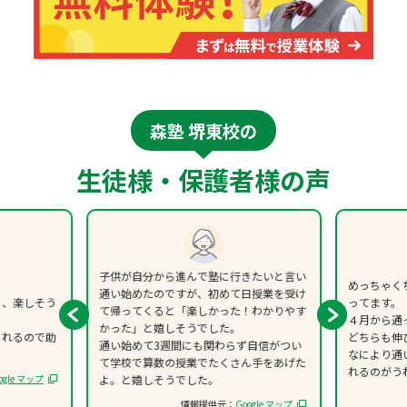
森塾 堺東校の
生徒様・保護者様の声
子供が自分から進んで塾に行きたいと言い
めっちゃく
通い始めたのですが、初めて日授業を受け
く、楽しそう
ってます。
て帰ってくると「楽しかった！わかりやす
４月から通
かった」と嬉しそうでした。
くれるので助
どちらも伸
通い始めて3週間にも関わらず自信がつい
なにより通
て学校で算数の授業でたくさん手をあげた
れるのがう
ogle マップ
よ。と嬉しそうでした。
情報提供元：
Google マップ