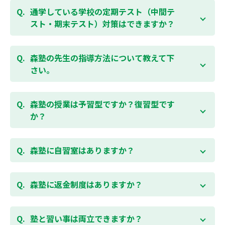
は校舎にお問合わせください。
勉強できる習慣をつけるために最初は1から2教科での
通学している学校の定期テスト（中間テ
受講をおすすめしております。まずはお気軽にご相談
スト・期末テスト）対策はできますか？
お問合わせはこちら
ください。
お子様お一人おひとりの学校進度やテスト範囲にあわ
ご相談（お問合わせ）はこちら
せて授業をすすめますので、定期テスト対策に繋がり
森塾の先生の指導方法について教えて下
ます。森塾では、テスト直前に自分の予定にあわせ
さい。
て、テスト対策授業の追加ができます。 受講中の科目
はもちろん、普段習っていない科目（理科・社会な
「質量ともに日本一」と自負する研修制度を受け、知
ど）も可能です。 普段忙しくてなかなか手が回らない
識や教え方を習得した先生が、一人ひとりの能力、個
森塾の授業は予習型ですか？復習型です
科目も、テスト前に集中して対策できると好評です。
性に合わせて個別指導いたします。先生とお子様の相
か？
性を大切にするために、相性が合わなければ先生変更
できる「先生変更制度」をご用意しております。
春期・夏期等の講習以外では森塾の授業は学校で習っ
たところを教える「復習型授業」ではなく、塾で習っ
森塾に自習室はありますか？
てから学校で習う「予習型授業」です。塾で勉強した
後に学校の授業を聞くので、よくわかり、授業を聞く
各校舎に完備しています。
のが楽しくなります。
空いている時間があれば、学校の授業の予習や宿題、
森塾に返金制度はありますか？
勉強が楽しくなるとテストの成績が上がり、テストの
テスト前の勉強などに、いつでもご利用いただくこと
点数が上がると、もっと勉強が楽しくなります。楽し
ができます（無料）。
森塾では保護者様に「安心して」入塾をご検討いただ
くて成績が上がる個別指導塾「森塾」で中学生のお子
くために、ご入塾後4回授業を受けられるまでに入塾
塾と習い事は両立できますか？
様の成績アップを目指しましょう！まずは無料授業体