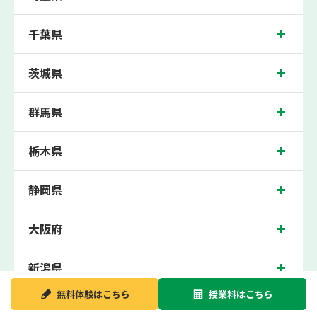
中学校の生徒さん、調布北高校、調布南高校、神代高校の各高校の生徒さんに多数
お通いいただき、中間テスト、期末テストなどのテスト対策や高校受験・大学受験
千葉県
に向けた受験指導などを実施。
稲城近くの塾・個別指導塾。稲城駅（東京都稲城市東長沼）周辺の小学生・中学
生・高校生の成績アップの塾・個別指導塾なら「森塾 稲城校」へ。
茨城県
東京都稲城市東長沼の保護者の方や生徒さんにクチコミで絶大な評価をいただいて
いる個別指導塾です。
群馬県
稲城校の住所は東京都稲城市東長沼。周辺には稲城駅前郵便局や多摩中央署百村駐
在所などがございます。稲城駅徒歩1分に位置する塾・個別指導塾です。稲城校
は、稲城駅はもちろん、近隣の稲城長沼駅や京王よみうりランド駅にお住まいの方
からも続々お問い合わせいただいております。無料体験受付中です！
栃木県
静岡県
大阪府
新潟県
無料体験は
こちら
授業料は
こちら