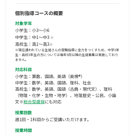
個別指導コースの概要
対象学年
小学生：小3～小6
中学生：中1～中3
※
高校生：高1～高3
※
※現在通われている生徒さんの受験指導に全力をつくすため、中学3年
生・高校3年生の方については毎年9月以降の生徒募集は実施しており
ません。
対応科目
小学生：算数、国語、英語（英検®）
中学生：数学、英語、国語、理科、社会
高校生：数学、英語、国語（古典・現代文）、理科
（物理・化学・生物・地学）、地理歴史・公民、小論
文※
総合型選抜
にも対応
授業回数
週1回・1科目からご受講いただけます。
授業時間