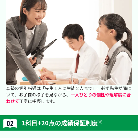
森塾の個別指導は「先生１人に生徒２人まで」。必ず先生が隣に
いて、お子様の様子を見ながら、
一人ひとりの個性や理解度に合
わせて
丁寧に指導します。
1科目+20点の成績保証制度
※