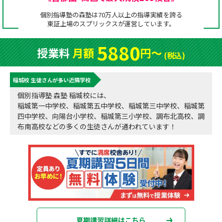
成績アップをかなえる！森塾メソッド
個別指導塾の森塾は70万人以上の指導実績を誇る
塾の選び方
東証上場の
スプリックス
が運営しています。
お電話はこちら
森塾の授業料について
入塾までの流れ
5880
授業料
月額
円〜
0120-602-607
(税込)
子と親のお悩み別！なぜ？どうして？森塾！
無料体験授業について
稲城校 生徒さんが多い近隣学校
授業料等お問合わせはこちら
数字でなるほど！森塾
森塾のお得なキャンペーン・割引制度
個別指導塾 森塾 稲城校には、
稲城第一中学校、稲城第五中学校、稲城第三中学校、稲城第
動画でわかる！森塾
校舎一覧
四中学校、向陽台小学校、稲城第三小学校、調布北高校、調
布南高校などの多くの生徒さんが通われています！
夏期講習詳細はこちら