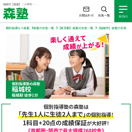
ページの本文へ
稲城校【森塾】｜小学生・中学生・高校生の個別指導塾・学習塾
お問合わせ
校舎一覧
MENU
個別指導なら森塾
森塾の校舎一覧
【東京都】森塾の校舎一覧
【稲城市】森塾の校舎一
小学生の個別指導
中学生の個別指導
高校生の個別指導
個別指導塾の森塾
稲城校
森塾を知る
稲城駅 徒歩1分
個別指導塾の森塾は
森塾を知る トップ
入塾について
「先生1人に生徒2人まで」
の個別指導！
1科目+20点の成績保証
が大好評！
森塾の想い
入塾について トップ
よくあるご質問
《首都圏・関西で最大規模268校舎》