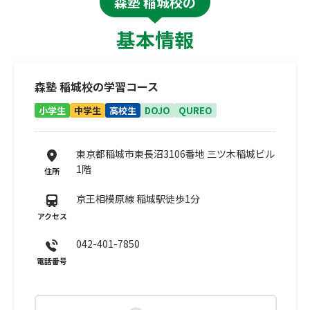
森塾 稲城校の
基本情報
森塾 稲城校の学習コース
小学生
中学生
高校生
DOJO
QUREO
東京都稲城市東長沼3106番地 三ツ木稲城ビル
1階
住所
京王相模原線 稲城駅徒歩1分
アクセス
042-401-7850
電話番号