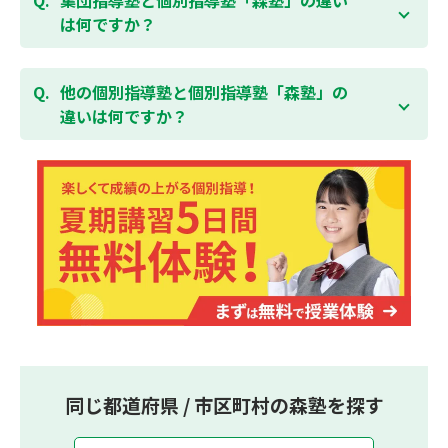
無料体験はこちら
しております。
習い事などと無理なく両立することができます。
は何ですか？
集団指導塾は多人数の生徒に対して授業を行う学校の
授業と似たスタイルでの指導となりますが、個別指導
他の個別指導塾と個別指導塾「森塾」の
塾の森塾は一人ひとりの学習スピードに合わせて個別
違いは何ですか？
に指導します。
個別指導塾の森塾は、「先生1人に生徒2人まで」の個
別指導で、「1科目＋20点の成績保証」が大評判の塾
です。しかも、「保護者様にも安心の授業料」で、多
くの保護者様からご好評いただいております。
同じ都道府県 / 市区町村の森塾を探す