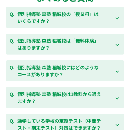
個別指導塾 森塾 稲城校の「授業料」は
いくらですか？
お子様の学年やご状況、校舎によって変わりますの
で、以下より、お気軽にお問合わせください。個別指
個別指導塾 森塾 稲城校は「無料体験」
導塾 森塾の授業料は
こちらのページ
よりお問合わせく
はありますか？
ださい。自動返信メールで【すぐ】にご確認いただけ
ます。
通常期には最大1ヶ月の無料体験を受付しておりま
す。また、春休み、夏休み、冬休みの講習では「4日
個別指導塾 森塾 稲城校にはどのような
間～5日間の無料体験」授業を受けていただくことが
コースがありますか？
可能です。個別指導塾 森塾 稲城校の無料体験について
は
こちらのページ
より簡単にお問合わせいただけま
個別指導塾 森塾 稲城校では、小学生・中学生・高校
す。
生のコースがあり、それぞれ学校のテストの点数アッ
個別指導塾 森塾 稲城校は1教科から通え
プを目的としたコースとなっております。その他、小
ますか？
学生用の英検®対策や、基礎学力を身につけるDOJOな
ど、オプションコースのご用意もありますので、詳細
はい、1教科、週1日から受講いただけます。自分から
は校舎にお問合わせください。
勉強できる習慣をつけるために最初は1から2教科での
通学している学校の定期テスト（中間テ
受講をおすすめしております。まずはお気軽にご相談
スト・期末テスト）対策はできますか？
お問合わせはこちら