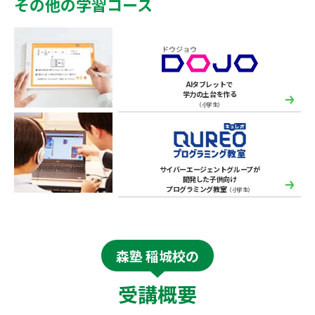
その他の学習コース
AIタブレットで
学力の土台を作る
（小学生）
サイバーエージェントグループが
開発した子供向け
プログラミング教室
（小学生）
森塾 稲城校の
受講概要