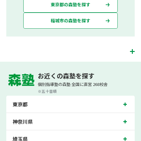
東京都の森塾を探す
稲城市の森塾を探す
稲城校は、（株）スプリックスが運営する「先生１人に生徒２人まで」で「保護者
の方にも安心の授業料」の塾・個別指導塾です。 稲城校では、小学生は3科目（算
お近くの森塾を探す
数・英語・国語）[個別]とDOJO[集団]、中学生は5科目（数学・英語・国語・理
科・社会）、高校生は7科目（数学・英語・国語[古典・現代文]・理科[物理・化
個別指導塾の森塾 全国に直営 268校舎
学・生物・地学]・地理歴史・公民・小論文）を提供しています。
※五十音順
また、個別指導塾「森塾」では「成績保証制度」を提供しており、高校生の入塾後
2学期以内に、学校の定期テスト（中間・期末テスト）で、必ず1回以上『60点未
東京都
満でご入塾の場合、受講科目が1科目で+20点以上。60点以上でご入塾の場合、そ
の科目が80点以上』になることを保証します。もし以上の基準を超えて学校成績が
上がらなければ、3学期目の対象科目授業料を全額免除し、1学期間無料で指導させ
ていただきます。＊定期テストの一科目あたりの満点数が100点でない地域では、
神奈川県
100点満点に換算した場合の上記 記載点数相当の内容を保証させていただきます。
稲城校では、向陽台小学校、稲城第三小学校、南山小学校の各小学校や、稲城第一
埼玉県
中学校、稲城第五中学校、稲城第三中学校、稲城第四中学校、稲城第二中学校の各