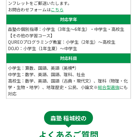
ンフレットをご郵送いたします。
お問合わせフォームは
こちら
対応学年
森塾の個別指導：小学生（3年生～6年生）・中学生・高校生
【その他の学習コース】
QUREOプログラミング教室：小学生（2年生）～高校生
DOJO：小学生（1年生夏）～中学生
対応科目
小学生：算数、国語、英語（英検®）
中学生：数学、英語、国語、理科、社会
高校生：数学、英語、国語（古典・現代文）、理科（物理・化
学・生物・地学）、地理歴史・公民、小論文※
総合型選抜
にも
対応
森塾 稲城校の
よくあるご質問