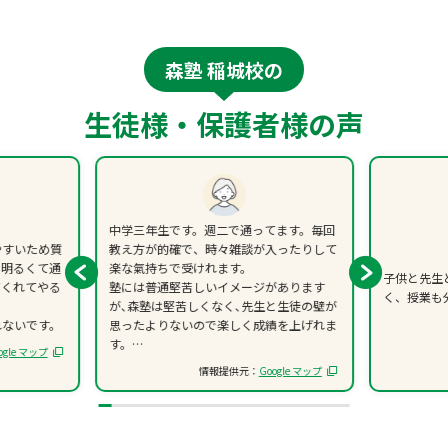
森塾 稲城校の
生徒様・保護者様の声
中学三年生です。週二で通ってます。毎回
やすいため質
教え方が的確で、時々雑談が入ったりして
も明るくて通
楽な氣持ちで受けれます。
子供と先生
てくれてやる
塾には普通堅苦しいイメージがあります
く、授業も
が､森塾は堅苦しくなく､先生と生徒の壁が
れないです。
思ったよりないので楽しく成績を上げれま
す。
ogle マップ
私は数学が20点上がったり、理科が30点
情報提供元：
Google マップ
上がったりしました。通知表の数字も上が
ったりして嬉しくなりました。勉強が苦手
な人におすすめの塾です！