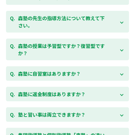
ください。
お子様お一人おひとりの学校進度やテスト範囲にあわ
ご相談（お問合わせ）はこちら
せて授業をすすめますので、定期テスト対策に繋がり
森塾の先生の指導方法について教えて下
ます。森塾では、テスト直前に自分の予定にあわせ
さい。
て、テスト対策授業の追加ができます。 受講中の科目
はもちろん、普段習っていない科目（理科・社会な
「質量ともに日本一」と自負する研修制度を受け、知
ど）も可能です。 普段忙しくてなかなか手が回らない
識や教え方を習得した先生が、一人ひとりの能力、個
森塾の授業は予習型ですか？復習型です
科目も、テスト前に集中して対策できると好評です。
性に合わせて個別指導いたします。先生とお子様の相
か？
性を大切にするために、相性が合わなければ先生変更
できる「先生変更制度」をご用意しております。
春期・夏期等の講習以外では森塾の授業は学校で習っ
たところを教える「復習型授業」ではなく、塾で習っ
森塾に自習室はありますか？
てから学校で習う「予習型授業」です。塾で勉強した
後に学校の授業を聞くので、よくわかり、授業を聞く
各校舎に完備しています。
のが楽しくなります。
空いている時間があれば、学校の授業の予習や宿題、
森塾に返金制度はありますか？
勉強が楽しくなるとテストの成績が上がり、テストの
テスト前の勉強などに、いつでもご利用いただくこと
点数が上がると、もっと勉強が楽しくなります。楽し
ができます（無料）。
森塾では保護者様に「安心して」入塾をご検討いただ
くて成績が上がる個別指導塾「森塾」で中学生のお子
くために、ご入塾後4回授業を受けられるまでに入塾
塾と習い事は両立できますか？
様の成績アップを目指しましょう！まずは無料授業体
をキャンセルされた場合は、すでに納入していただい
験を！
ている全ての費用（授業料、テキスト代等を含む）の
森塾は個別指導ですので、時間や曜日を自由に選択す
「全額」を返金させていただく「返金制度」をご用意
ることができます。そのため、部活やすでにお通いの
集団指導塾と個別指導塾「森塾」の違い