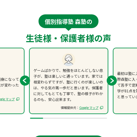
個別指導塾 森塾の
生徒様・保護者様の声
ゲームばかりで、勉強をほとんどしない息
最初は塾に
子が、塾は楽しいと通っています。家では
親身になって
際森塾に入
相変わらずですが、塾に行くのが楽しいの
識が変わった
て苦手で定
は、やる気の第一歩だと思います。保護者
学が81点
に対してもとても丁寧で、塾の様子がわか
と思ってい
ogle マップ
るのも、安心出来ます。
情報提供元：
Google マップ