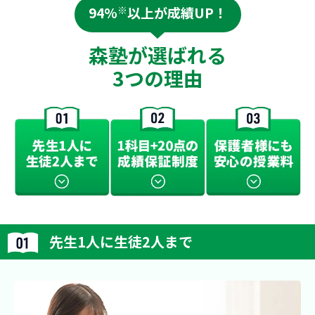
94%
※
以上が成績UP！
森塾が選ばれる
3つの理由
先生1人に生徒2人まで