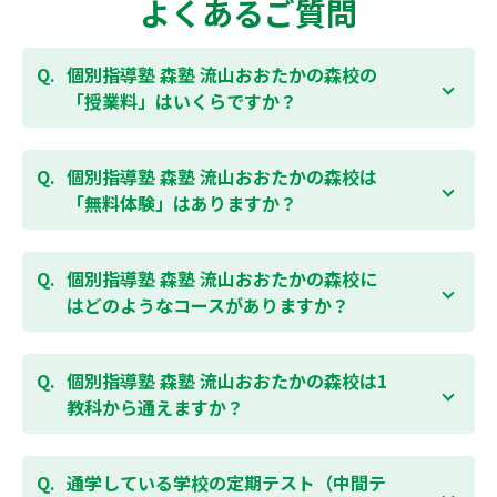
よくあるご質問
個別指導塾 森塾 流山おおたかの森校の
「授業料」はいくらですか？
お子様の学年やご状況、校舎によって変わりますの
で、以下より、お気軽にお問合わせください。個別指
個別指導塾 森塾 流山おおたかの森校は
導塾 森塾の授業料は
こちらのページ
よりお問合わせく
「無料体験」はありますか？
ださい。自動返信メールで【すぐ】にご確認いただけ
ます。
通常期には最大1ヶ月の無料体験を受付しておりま
す。また、春休み、夏休み、冬休みの講習では「4日
個別指導塾 森塾 流山おおたかの森校に
間～5日間の無料体験」授業を受けていただくことが
はどのようなコースがありますか？
可能です。個別指導塾 森塾 流山おおたかの森校の無料
体験については
こちらのページ
より簡単にお問合わせ
個別指導塾 森塾 流山おおたかの森校では、小学生・
いただけます。
中学生・高校生のコースがあり、それぞれ学校のテス
個別指導塾 森塾 流山おおたかの森校は1
トの点数アップを目的としたコースとなっておりま
教科から通えますか？
す。その他、小学生用の英検®対策や、基礎学力を身
につけるDOJOなど、オプションコースのご用意もあ
はい、1教科、週1日から受講いただけます。自分から
りますので、詳細は校舎にお問合わせください。
勉強できる習慣をつけるために最初は1から2教科での
通学している学校の定期テスト（中間テ