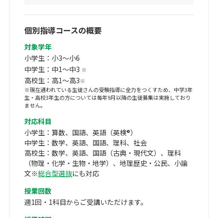
個別指導コースの概要
対象学年
小学生：小3～小6
中学生：中1～中3
※
高校生：高1～高3
※
※現在通われている生徒さんの受験指導に全力をつくすため、中学3年
生・高校3年生の方については毎年9月以降の生徒募集は実施しており
ません。
対応科目
小学生：算数、国語、英語（英検®）
中学生：数学、英語、国語、理科、社会
高校生：数学、英語、国語（古典・現代文）、理科
（物理・化学・生物・地学）、地理歴史・公民、小論
文※
総合型選抜
にも対応
授業回数
週1回・1科目からご受講いただけます。