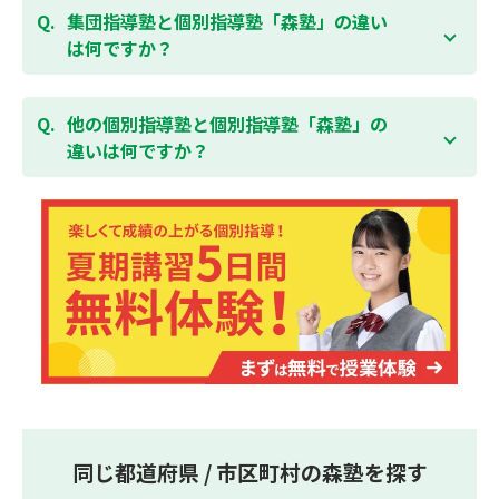
「全額」を返金させていただく「返金制度」をご用意
ることができます。そのため、部活やすでにお通いの
集団指導塾と個別指導塾「森塾」の違い
無料体験はこちら
しております。
習い事などと無理なく両立することができます。
は何ですか？
集団指導塾は多人数の生徒に対して授業を行う学校の
授業と似たスタイルでの指導となりますが、個別指導
他の個別指導塾と個別指導塾「森塾」の
塾の森塾は一人ひとりの学習スピードに合わせて個別
違いは何ですか？
に指導します。
個別指導塾の森塾は、「先生1人に生徒2人まで」の個
別指導で、「1科目＋20点の成績保証」が大評判の塾
です。しかも、「保護者様にも安心の授業料」で、多
くの保護者様からご好評いただいております。
同じ都道府県 / 市区町村の森塾を探す