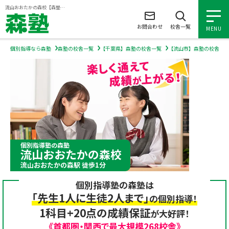
ページの本文へ
流山おおたかの森校【森塾】｜小学生・中学生・高校生の個別指導塾・学習塾
お問合わせ
校舎一覧
MENU
個別指導なら森塾
森塾の校舎一覧
【千葉県】森塾の校舎一覧
【流山市】森塾の校舎一
小学生の個別指導
中学生の個別指導
高校生の個別指導
個別指導塾の森塾
流山おおたかの森校
森塾を知る
流山おおたかの森駅 徒歩1分
個別指導塾の森塾は
森塾を知る トップ
入塾について
「先生1人に生徒2人まで」
の個別指導！
1科目+20点の成績保証
が大好評！
森塾の想い
入塾について トップ
よくあるご質問
《首都圏・関西で最大規模268校舎》