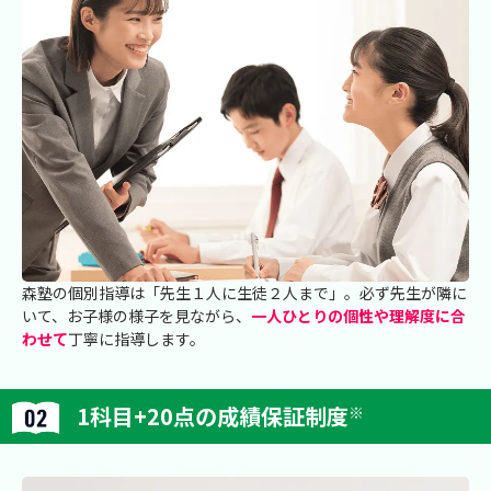
森塾の個別指導は「先生１人に生徒２人まで」。必ず先生が隣に
いて、お子様の様子を見ながら、
一人ひとりの個性や理解度に合
わせて
丁寧に指導します。
1科目+20点の成績保証制度
※