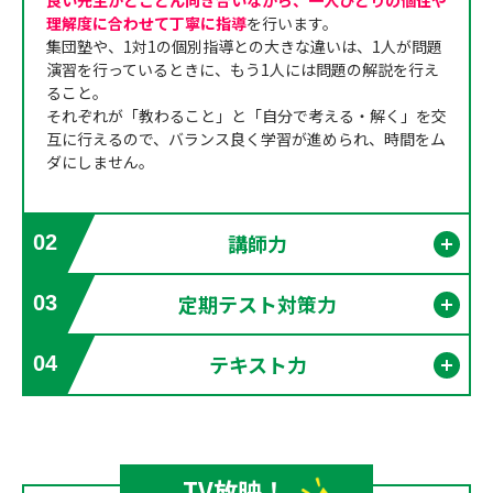
良い先生がとことん向き合いながら、一人ひとりの個性や
理解度に合わせて丁寧に指導
を行います。
集団塾や、1対1の個別指導との大きな違いは、1人が問題
演習を行っているときに、もう1人には問題の解説を行え
ること。
それぞれが「教わること」と「自分で考える・解く」を交
互に行えるので、バランス良く学習が進められ、時間をム
ダにしません。
講師力
02
開く
定期テスト対策力
03
開く
テキスト力
04
開く
TV放映！