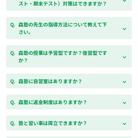
受講をおすすめしております。まずはお気軽にご相談
スト・期末テスト）対策はできますか？
お問合わせはこちら
ください。
お子様お一人おひとりの学校進度やテスト範囲にあわ
ご相談（お問合わせ）はこちら
せて授業をすすめますので、定期テスト対策に繋がり
森塾の先生の指導方法について教えて下
ます。森塾では、テスト直前に自分の予定にあわせ
さい。
て、テスト対策授業の追加ができます。 受講中の科目
はもちろん、普段習っていない科目（理科・社会な
「質量ともに日本一」と自負する研修制度を受け、知
ど）も可能です。 普段忙しくてなかなか手が回らない
識や教え方を習得した先生が、一人ひとりの能力、個
森塾の授業は予習型ですか？復習型です
科目も、テスト前に集中して対策できると好評です。
性に合わせて個別指導いたします。先生とお子様の相
か？
性を大切にするために、相性が合わなければ先生変更
できる「先生変更制度」をご用意しております。
春期・夏期等の講習以外では森塾の授業は学校で習っ
たところを教える「復習型授業」ではなく、塾で習っ
森塾に自習室はありますか？
てから学校で習う「予習型授業」です。塾で勉強した
後に学校の授業を聞くので、よくわかり、授業を聞く
各校舎に完備しています。
のが楽しくなります。
空いている時間があれば、学校の授業の予習や宿題、
森塾に返金制度はありますか？
勉強が楽しくなるとテストの成績が上がり、テストの
テスト前の勉強などに、いつでもご利用いただくこと
点数が上がると、もっと勉強が楽しくなります。楽し
ができます（無料）。
森塾では保護者様に「安心して」入塾をご検討いただ
くて成績が上がる個別指導塾「森塾」で中学生のお子
くために、ご入塾後4回授業を受けられるまでに入塾
塾と習い事は両立できますか？
様の成績アップを目指しましょう！まずは無料授業体
をキャンセルされた場合は、すでに納入していただい
験を！
ている全ての費用（授業料、テキスト代等を含む）の
森塾は個別指導ですので、時間や曜日を自由に選択す