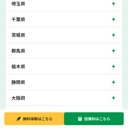
埼玉県
流山おおたかの森校では、おおたかの森小学校、小山小学校、西初石小学校の各小
学校や、おおたかの森中学校、常盤松中学校、西初石中学校、南部中学校、八木中
学校の各中学校の生徒さん、柏の葉高校、流山おおたかの森高校の各高校の生徒さ
千葉県
んに多数お通いいただき、中間テスト、期末テストなどのテスト対策や高校受験・
大学受験に向けた受験指導などを実施。
流山おおたかの森近くの塾・個別指導塾。流山おおたかの森駅（千葉県流山市おお
茨城県
たかの森西）周辺の小学生・中学生・高校生の成績アップの塾・個別指導塾なら
「森塾 流山おおたかの森校」へ。
群馬県
千葉県流山市おおたかの森西の保護者の方や生徒さんにクチコミで絶大な評価をい
ただいている個別指導塾です。
流山おおたかの森校の住所は千葉県流山市おおたかの森西。周辺には三井住友銀行
おおたかの森支店や千葉銀行流山おおたかの森支店などがございます。流山おおた
栃木県
かの森駅徒歩1分に位置する塾・個別指導塾です。流山おおたかの森校は、流山お
おたかの森駅はもちろん、近隣の初石駅や豊四季駅にお住まいの方からも続々お問
い合わせいただいております。無料体験受付中です！
静岡県
大阪府
新潟県
無料体験は
こちら
授業料は
こちら