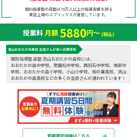
成績アップをかなえる！森塾メソッド
個別指導塾の森塾は70万人以上の指導実績を誇る
塾の選び方
東証上場の
スプリックス
が運営しています。
お電話はこちら
森塾の授業料について
入塾までの流れ
5880
授業料
月額
円〜
0120-602-607
(税込)
子と親のお悩み別！なぜ？どうして？森塾！
無料体験授業について
流山おおたかの森校 生徒さんが多い近隣学校
授業料等お問合わせはこちら
数字でなるほど！森塾
森塾のお得なキャンペーン・割引制度
個別指導塾 森塾 流山おおたかの森校には、
おおたかの森中学校、常盤松中学校、西初石中学校、南部中
動画でわかる！森塾
校舎一覧
学校、おおたかの森小学校、小山小学校、柏の葉高校、流山
おおたかの森高校などの多くの生徒さんが通われています！
夏期講習詳細はこちら