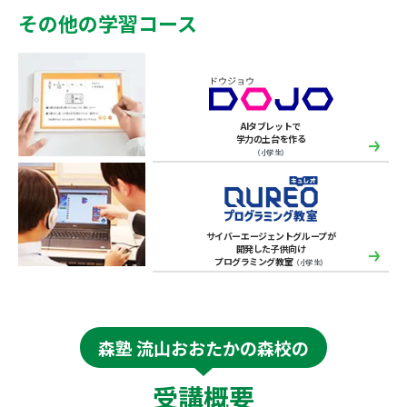
その他の学習コース
AIタブレットで
学力の土台を作る
（小学生）
サイバーエージェントグループが
開発した子供向け
プログラミング教室
（小学生）
森塾 流山おおたかの森校の
受講概要