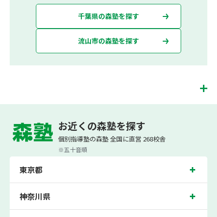
千葉県の森塾を探す
流山市の森塾を探す
流山おおたかの森校は、（株）スプリックスが運営する「先生１人に生徒２人ま
で」で「保護者の方にも安心の授業料」の塾・個別指導塾です。 流山おおたかの森
お近くの森塾を探す
校では、小学生は3科目（算数・英語・国語）[個別]とDOJO[集団]、中学生は5科
目（数学・英語・国語・理科・社会）、高校生は7科目（数学・英語・国語[古典・
個別指導塾の森塾 全国に直営 268校舎
現代文]・理科[物理・化学・生物・地学]・地理歴史・公民・小論文）を提供してい
ます。
※五十音順
また、個別指導塾「森塾」では「成績保証制度」を提供しており、高校生の入塾後
東京都
2学期以内に、学校の定期テスト（中間・期末テスト）で、必ず1回以上『60点未
満でご入塾の場合、受講科目が1科目で+20点以上。60点以上でご入塾の場合、そ
の科目が80点以上』になることを保証します。もし以上の基準を超えて学校成績が
上がらなければ、3学期目の対象科目授業料を全額免除し、1学期間無料で指導させ
神奈川県
ていただきます。＊定期テストの一科目あたりの満点数が100点でない地域では、
100点満点に換算した場合の上記 記載点数相当の内容を保証させていただきます。