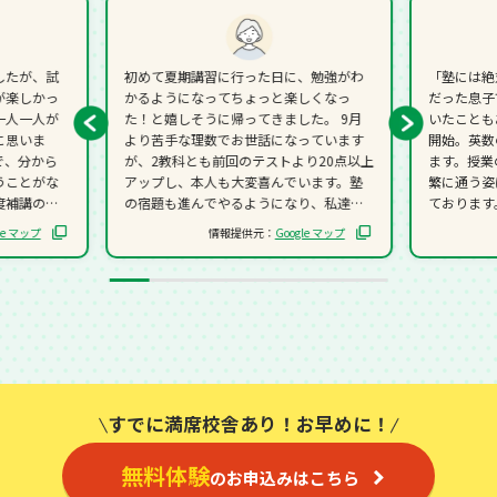
したが、試
初めて夏期講習に行った日に、勉強がわ
「塾には絶
が楽しかっ
かるようになってちょっと楽しくなっ
だった息子
一人一人が
た！と嬉しそうに帰ってきました。 9月
いたことも
に思いま
より苦手な理数でお世話になっています
開始。英数
で、分から
が、2教科とも前回のテストより20点以上
ます。授業
うことがな
アップし、本人も大変喜んでいます。塾
繁に通う姿
度補講のよ
の宿題も進んでやるようになり、私達も
ております
て預けられ
嬉しいです。今後ともよろしくお願い致
はよく褒め
le マップ
情報提供元：
Google マップ
、塾や勉強
します。
人のやる気
慣がついた
めてから初
す。
点数がUP
は目標まで
しがってい
います！
すでに満席校舎あり！お早めに！
無料体験
のお申込みはこちら