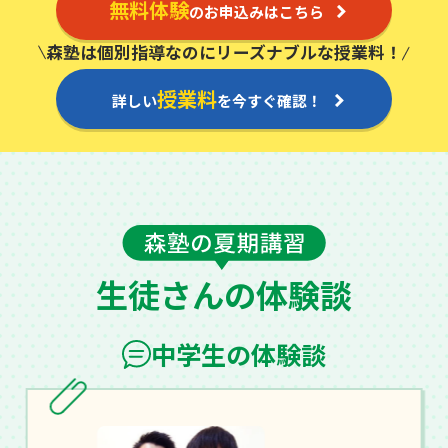
無料体験
のお申込みはこちら
5限
6限
7限
午後 4:30〜
午後 6:05〜
午後 7:35〜
5:50
7:25
8:55
森塾は個別指導なのにリーズナブルな授業料！
授業料
詳しい
を今すぐ確認！
生徒さんの体験談
中学生の体験談