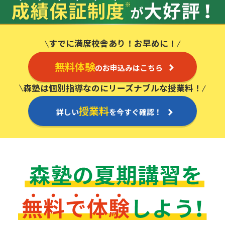
① 10分以上の遅刻、欠席、宿題忘れが対象授業日数の
1/4以下であること。
成績アップをかなえる！森塾メソッド
塾の選び方
② 春期や夏期などの講習に、毎回対象科目でご参加い
ただいていること。
お電話はこちら
森塾の授業料について
すでに満席校舎あり！お早めに！
入塾までの流れ
③ 中学・高校1年生の冬期講習以降にご入塾いただいた
0120-602-607
方。
子と親のお悩み別！なぜ？どうして？森塾！
無料体験
のお申込みはこちら
無料体験授業について
a）
成績保証制度は「英語を除く全科目」が対象で
す。
授業料等お問合わせはこちら
数字でなるほど！森塾
森塾は個別指導なのにリーズナブルな授業料！
森塾のお得なキャンペーン・割引制度
b）
現在事情があって学校の授業に参加していない方
や、実際のテスト用紙、通知表などテスト結果
授業料
動画でわかる！森塾
詳しい
を今すぐ確認！
がわかるものをお持ちいただけない場合は、成
校舎一覧
績保証の対象外になります｡
c）
学校のテストが現在30点以下の科目を受講する
場合、1科目で週2回受講した場合に成績保証の
対象になります｡
d）
学期の途中からご入塾の場合は、講習に参加さ
れてから2学期以内の成績向上が保証されます。
e）
2学期制の学校でも、「春休み→夏休み」等を1
学期とした3学期制で、成果を保証させていただ
きます。