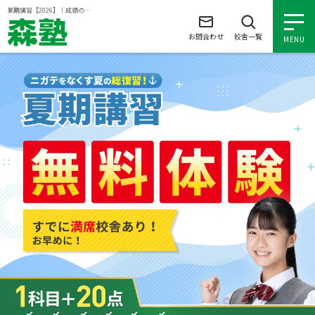
ページの本文へ
夏期講習【2026】｜成績の上がる個別指導塾なら森塾
お問合わせ
校舎一覧
MENU
成績保証対象条件
小学生の個別指導
以下の基準を超えて学校の成績が上がらなければ、3学
期目の対象科目の授業料を全額免除し、1学期間無料で
指導させていただきます。
中学生の個別指導
入塾後2学期以内に学校の中間・期末テストで、必
高校生の個別指導
ず1回以上
【60点未満でご入塾の場合】
→受講科目が1科目で+20点以上になることを保証
森塾を知る
【60点以上でご入塾の場合】
→受講科目が1科目で80点以上になることを保証
森塾を知る トップ
入塾について
対象条件の詳細は以下をご確認ください。
森塾の想い
入塾について トップ
よくあるご質問