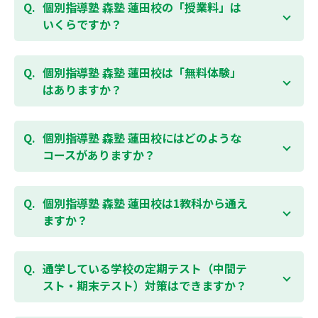
個別指導塾 森塾 蓮田校の「授業料」は
いくらですか？
お子様の学年やご状況、校舎によって変わりますの
で、以下より、お気軽にお問合わせください。個別指
個別指導塾 森塾 蓮田校は「無料体験」
導塾 森塾の授業料は
こちらのページ
よりお問合わせく
はありますか？
ださい。自動返信メールで【すぐ】にご確認いただけ
ます。
通常期には最大1ヶ月の無料体験を受付しておりま
す。また、春休み、夏休み、冬休みの講習では「4日
個別指導塾 森塾 蓮田校にはどのような
間～5日間の無料体験」授業を受けていただくことが
コースがありますか？
可能です。個別指導塾 森塾 蓮田校の無料体験について
は
こちらのページ
より簡単にお問合わせいただけま
個別指導塾 森塾 蓮田校では、小学生・中学生・高校
す。
生のコースがあり、それぞれ学校のテストの点数アッ
個別指導塾 森塾 蓮田校は1教科から通え
プを目的としたコースとなっております。その他、小
ますか？
学生用の英検®対策や、基礎学力を身につけるDOJOな
ど、オプションコースのご用意もありますので、詳細
はい、1教科、週1日から受講いただけます。自分から
は校舎にお問合わせください。
勉強できる習慣をつけるために最初は1から2教科での
通学している学校の定期テスト（中間テ
受講をおすすめしております。まずはお気軽にご相談
スト・期末テスト）対策はできますか？
お問合わせはこちら
ください。
お子様お一人おひとりの学校進度やテスト範囲にあわ