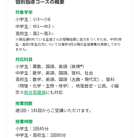
個別指導コースの概要
対象学年
小学生：小3～小6
中学生：中1～中3
※
高校生：高1～高3
※
※現在通われている生徒さんの受験指導に全力をつくすため、中学3年
生・高校3年生の方については毎年9月以降の生徒募集は実施しており
ません。
対応科目
小学生：算数、国語、英語（英検®）
中学生：数学、英語、国語、理科、社会
高校生：数学、英語、国語（古典・現代文）、理科
（物理・化学・生物・地学）、地理歴史・公民、小論
文※
総合型選抜
にも対応
授業回数
週1回・1科目からご受講いただけます。
授業時間
小学生：1回45分
中学生・高校生：1回80分