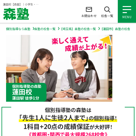
ページの本文へ
蓮田校【森塾】｜小学生・中学生・高校生の個別指導塾・学習塾
お問合わせ
校舎一覧
MENU
個別指導なら森塾
森塾の校舎一覧
【埼玉県】森塾の校舎一覧
【蓮田市】森塾の校舎一
小学生の個別指導
中学生の個別指導
高校生の個別指導
個別指導塾の森塾
蓮田校
森塾を知る
蓮田駅 徒歩1分
個別指導塾の森塾は
森塾を知る トップ
入塾について
「先生1人に生徒2人まで」
の個別指導！
1科目+20点の成績保証
が大好評！
森塾の想い
入塾について トップ
よくあるご質問
《首都圏・関西で最大規模268校舎》