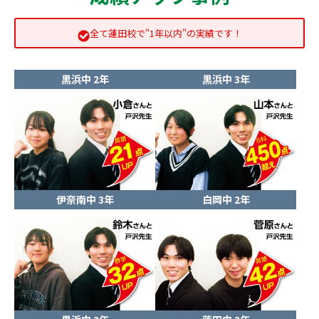
全て蓮田校で"1年以内"の実績です！
黒浜中 2年
黒浜中 3年
伊奈南中 3年
白岡中 2年