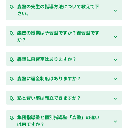
ご相談（お問合わせ）はこちら
せて授業をすすめますので、定期テスト対策に繋がり
森塾の先生の指導方法について教えて下
ます。森塾では、テスト直前に自分の予定にあわせ
さい。
て、テスト対策授業の追加ができます。 受講中の科目
はもちろん、普段習っていない科目（理科・社会な
「質量ともに日本一」と自負する研修制度を受け、知
ど）も可能です。 普段忙しくてなかなか手が回らない
識や教え方を習得した先生が、一人ひとりの能力、個
森塾の授業は予習型ですか？復習型です
科目も、テスト前に集中して対策できると好評です。
性に合わせて個別指導いたします。先生とお子様の相
か？
性を大切にするために、相性が合わなければ先生変更
できる「先生変更制度」をご用意しております。
春期・夏期等の講習以外では森塾の授業は学校で習っ
たところを教える「復習型授業」ではなく、塾で習っ
森塾に自習室はありますか？
てから学校で習う「予習型授業」です。塾で勉強した
後に学校の授業を聞くので、よくわかり、授業を聞く
各校舎に完備しています。
のが楽しくなります。
空いている時間があれば、学校の授業の予習や宿題、
森塾に返金制度はありますか？
勉強が楽しくなるとテストの成績が上がり、テストの
テスト前の勉強などに、いつでもご利用いただくこと
点数が上がると、もっと勉強が楽しくなります。楽し
ができます（無料）。
森塾では保護者様に「安心して」入塾をご検討いただ
くて成績が上がる個別指導塾「森塾」で中学生のお子
くために、ご入塾後4回授業を受けられるまでに入塾
塾と習い事は両立できますか？
様の成績アップを目指しましょう！まずは無料授業体
をキャンセルされた場合は、すでに納入していただい
験を！
ている全ての費用（授業料、テキスト代等を含む）の
森塾は個別指導ですので、時間や曜日を自由に選択す
「全額」を返金させていただく「返金制度」をご用意
ることができます。そのため、部活やすでにお通いの
集団指導塾と個別指導塾「森塾」の違い
無料体験はこちら
しております。
習い事などと無理なく両立することができます。
は何ですか？