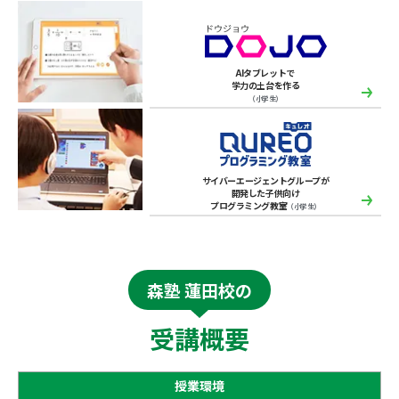
AIタブレットで
学力の土台を作る
（小学生）
サイバーエージェントグループが
開発した子供向け
プログラミング教室
（小学生）
森塾 蓮田校の
受講概要
授業環境