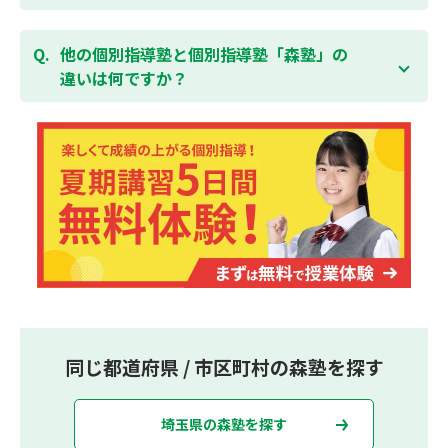
集団指導塾は多人数の生徒に対して授業を行う学校の
授業と似たスタイルでの指導となりますが、個別指導
他の個別指導塾と個別指導塾「森塾」の
塾の森塾は一人ひとりの学習スピードに合わせて個別
違いは何ですか？
に指導します。
個別指導塾の森塾は、「先生1人に生徒2人まで」の個
別指導で、「1科目＋20点の成績保証」が大評判の塾
です。しかも、「保護者様にも安心の授業料」で、多
くの保護者様からご好評いただいております。
同じ都道府県 / 市区町村の森塾を探す
埼玉県の森塾を探す