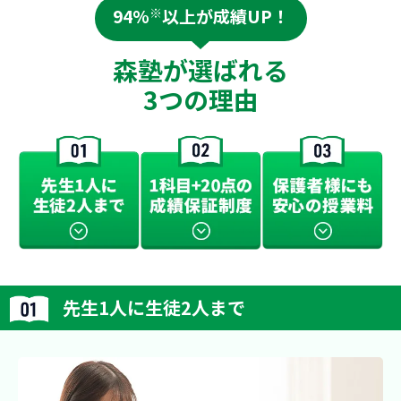
94%
※
以上が成績UP！
森塾が選ばれる
3つの理由
先生1人に生徒2人まで