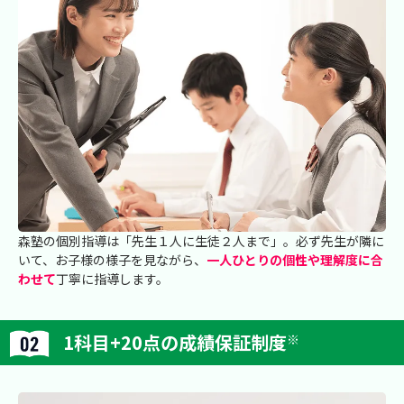
森塾の個別指導は「先生１人に生徒２人まで」。必ず先生が隣に
いて、お子様の様子を見ながら、
一人ひとりの個性や理解度に合
わせて
丁寧に指導します。
1科目+20点の成績保証制度
※