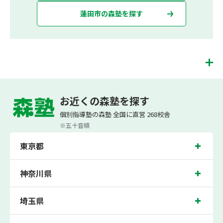
蓮田市の森塾を探す
蓮田校は、（株）スプリックスが運営する「先生１人に生徒２人まで」で「保護者
の方にも安心の授業料」の塾・個別指導塾です。 蓮田校では、小学生は3科目（算
お近くの森塾を探す
数・英語・国語）[個別]とDOJO[集団]、中学生は5科目（数学・英語・国語・理
科・社会）、高校生は7科目（数学・英語・国語[古典・現代文]・理科[物理・化
個別指導塾の森塾 全国に直営 268校舎
学・生物・地学]・地理歴史・公民・小論文）を提供しています。
※五十音順
また、個別指導塾「森塾」では「成績保証制度」を提供しており、高校生の入塾後
2学期以内に、学校の定期テスト（中間・期末テスト）で、必ず1回以上『60点未
東京都
満でご入塾の場合、受講科目が1科目で+20点以上。60点以上でご入塾の場合、そ
の科目が80点以上』になることを保証します。もし以上の基準を超えて学校成績が
上がらなければ、3学期目の対象科目授業料を全額免除し、1学期間無料で指導させ
ていただきます。＊定期テストの一科目あたりの満点数が100点でない地域では、
神奈川県
100点満点に換算した場合の上記 記載点数相当の内容を保証させていただきます。
蓮田校では、蓮田南小学校、蓮田中央小学校、黒浜小学校などの各小学校や、蓮田
埼玉県
中学校、蓮田南中学校、黒浜中学校、黒浜西中学校、瓦葺中学校などの各中学校の
生徒さん、久喜北陽高校、伊奈学園高校などの各高校の生徒さんに多数お通いいた
だき、中間テスト、期末テストなどのテスト対策や高校受験・大学受験に向けた受