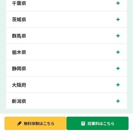
千葉県
験指導などを実施。
蓮田近くの塾・個別指導塾。蓮田駅（蓮田市東）周辺の小学生・中学生・高校生の
成績アップの塾・個別指導塾なら「森塾 蓮田校」へ。
茨城県
蓮田校の住所は蓮田市東。周辺には東武ストア 蓮田マインや三菱UFJ銀行蓮田支店
などがございます。JR宇都宮線 蓮田駅 徒歩1分に位置する塾・個別指導塾です。蓮
群馬県
田校は、蓮田駅はもちろん、近隣の白岡駅にお住まいの方からも続々お問合わせい
ただいております。無料体験受付中です！
栃木県
静岡県
大阪府
新潟県
無料体験は
こちら
授業料は
こちら