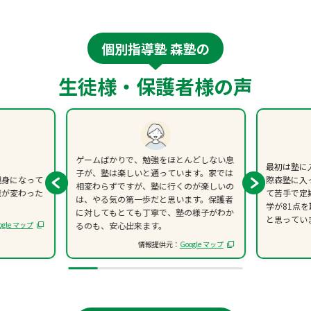
個別指導塾 森塾の
生徒様・保護者様の声
ゲームばかりで、勉強をほとんどしない息
最初は塾に
子が、塾は楽しいと通っています。家では
親身になって
際森塾に入
相変わらずですが、塾に行くのが楽しいの
識が変わった
て苦手で定
は、やる気の第一歩だと思います。保護者
学が81点
に対してもとても丁寧で、塾の様子がわか
と思ってい
ogle マップ
るのも、安心出来ます。
情報提供元：
Google マップ