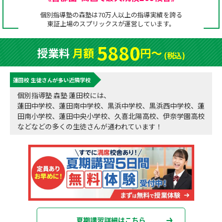
成績アップをかなえる！森塾メソッド
個別指導塾の森塾は70万人以上の指導実績を誇る
塾の選び方
東証上場の
スプリックス
が運営しています。
お電話はこちら
森塾の授業料について
入塾までの流れ
5880
授業料
月額
円〜
0120-602-607
(税込)
子と親のお悩み別！なぜ？どうして？森塾！
無料体験授業について
蓮田校 生徒さんが多い近隣学校
授業料等お問合わせはこちら
数字でなるほど！森塾
森塾のお得なキャンペーン・割引制度
個別指導塾 森塾 蓮田校には、
蓮田中学校、蓮田南中学校、黒浜中学校、黒浜西中学校、蓮
動画でわかる！森塾
校舎一覧
田南小学校、蓮田中央小学校、久喜北陽高校、伊奈学園高校
などなどの多くの生徒さんが通われています！
夏期講習詳細はこちら