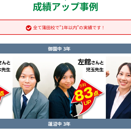
成績アップ事例
全て蒲田校で"1年以内"の実績です！
御園中 3年
蓮沼中 3年