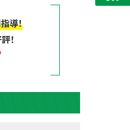
指導！
評！
》