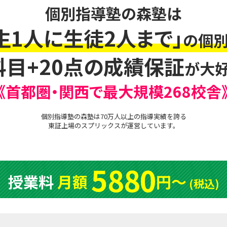
個別指導塾の森塾は
生1人に生徒2人まで」
の個別
科目+20点の成績保証
が大好
《首都圏・関西で最大規模268校舎
個別指導塾の森塾は70万人以上の指導実績を誇る
東証上場の
スプリックス
が運営しています。
5880
授業料
月額
円〜
(税込)