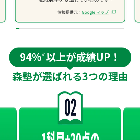
が、基礎から応用までとても分か
情報提供元：
Google マップ
りやすく教えて下さるので、解く
のが楽しいと思えるようになりま
した。
また、コツ(こうやればもっと早く
解けるよね等)も聞くことができる
94%
以上が成績UP！
ため定期テストや模試でとても助
※
かりました！
そして入試対策(志望校のレベルに
森塾が選ばれる
3つの理由
あった過去問を解いたり面接練習
や作文の添削だったり)が充実して
いるのも強みだと思います。
私はこのようなサポートのおかげ
で第1志望に推薦で合格できまし
た！
入ってよかったなって思います！
誰かと一緒だとあまり集中できな