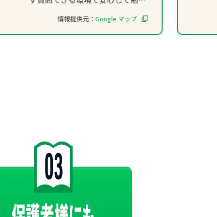
が出来ました。
情報提供元：
Google マップ
受験対策もしっかりサポートして
もらいました。面接練習では森塾
独自のヘッドフォンをしてパソコ
ンに向かって話す形でした。
最初は全く上手くいきませんでし
たが練習をするにつれて、自信を
持って話せるようになりました。
その結果、志望校に合格すること
ができました!!
森塾蒲田校に通って本当に良かっ
たと思います。ありがとうござい
ました！