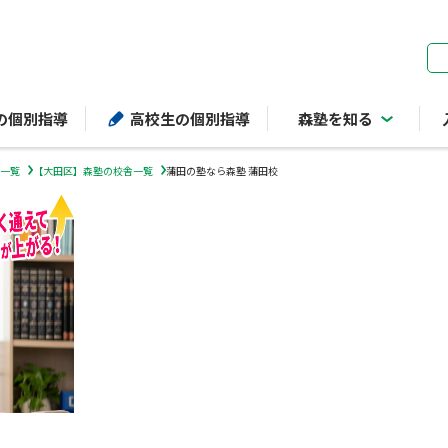
ページの本文へ
の個別指導
高校生の個別指導
森塾を知る
一覧
【大田区】森塾の校舎一覧
蒲田の塾なら森塾 蒲田校