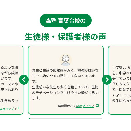
森塾 青葉台校の
生徒様・保護者様の声
せるような環
小学校5、
先生と生徒の距離感が近く、勉強が嫌いな
しながら成績
を、中学校
子でも始めやすい塾として良いと思いま
思います。
受けていま
す。
・ペースでや
グリムスク
生徒想いな先生も多く在籍していて、生徒
う良さもあり
て、授業で
のモチベーションを上げやすい塾だと思い
て学んでい
ます。
先生含め多く
校生になっ
情報提供元：
Google マップ
話の中で先の
読解問題や
ogle マップ
もご両親、生
信がかなり
のかと思いま
中学生の頃
って基礎的
る場合、確認
ました。先