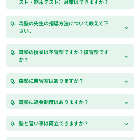
スト・期末テスト）対策はできますか？
お問合わせはこちら
ください。
お子様お一人おひとりの学校進度やテスト範囲にあわ
ご相談（お問合わせ）はこちら
せて授業をすすめますので、定期テスト対策に繋がり
森塾の先生の指導方法について教えて下
ます。森塾では、テスト直前に自分の予定にあわせ
さい。
て、テスト対策授業の追加ができます。 受講中の科目
はもちろん、普段習っていない科目（理科・社会な
「質量ともに日本一」と自負する研修制度を受け、知
ど）も可能です。 普段忙しくてなかなか手が回らない
識や教え方を習得した先生が、一人ひとりの能力、個
森塾の授業は予習型ですか？復習型です
科目も、テスト前に集中して対策できると好評です。
性に合わせて個別指導いたします。先生とお子様の相
か？
性を大切にするために、相性が合わなければ先生変更
できる「先生変更制度」をご用意しております。
春期・夏期等の講習以外では森塾の授業は学校で習っ
たところを教える「復習型授業」ではなく、塾で習っ
森塾に自習室はありますか？
てから学校で習う「予習型授業」です。塾で勉強した
後に学校の授業を聞くので、よくわかり、授業を聞く
各校舎に完備しています。
のが楽しくなります。
空いている時間があれば、学校の授業の予習や宿題、
森塾に返金制度はありますか？
勉強が楽しくなるとテストの成績が上がり、テストの
テスト前の勉強などに、いつでもご利用いただくこと
点数が上がると、もっと勉強が楽しくなります。楽し
ができます（無料）。
森塾では保護者様に「安心して」入塾をご検討いただ
くて成績が上がる個別指導塾「森塾」で中学生のお子
くために、ご入塾後4回授業を受けられるまでに入塾
塾と習い事は両立できますか？
様の成績アップを目指しましょう！まずは無料授業体
をキャンセルされた場合は、すでに納入していただい
験を！
ている全ての費用（授業料、テキスト代等を含む）の
森塾は個別指導ですので、時間や曜日を自由に選択す