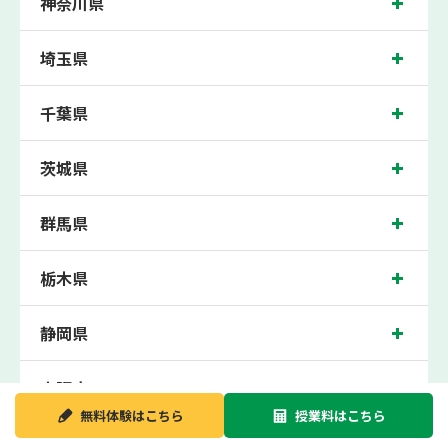
神奈川県
100点満点に換算した場合の上記 記載点数相当の内容を保証させていただきます。
青葉台校では、榎が丘小学校、さつきが丘小学校、桂小学校、つつじヶ丘小学校の
埼玉県
各小学校や、青葉台中学校、谷本中学校、奈良中学校、あかね台中学校、緑が丘中
学校の各中学校の生徒さん、市ヶ尾高校、元石川高校の各高校の生徒さんに多数お
通いいただき、中間テスト、期末テストなどのテスト対策や高校受験・大学受験に
千葉県
向けた受験指導などを実施。
青葉台近くの塾・個別指導塾。神奈川県横浜市の小学生・中学生・高校生の成績ア
ップの塾・個別指導塾なら「森塾 青葉台校」へ。
茨城県
神奈川県横浜市の保護者の方や生徒さんにクチコミで絶大な評価をいただいている
個別指導塾です。
群馬県
青葉台校の住所は神奈川県横浜市。周辺にはSoftBankショップやファミリーマー
トなどがございます。東急青葉台駅から徒歩3分に位置する塾・個別指導塾です。
青葉台校は地域の評判を呼び、青葉台駅はもちろん、近隣の藤が丘駅や田奈駅から
もお通いいただいております。無料体験受付中です！
栃木県
静岡県
大阪府
無料体験は
こちら
授業料は
こちら
新潟県