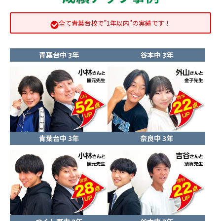
全て青葉台校で"1年以内"の実績です！
青葉台中 3年
谷本中 3年
青葉台中 3年
奈良中 3年