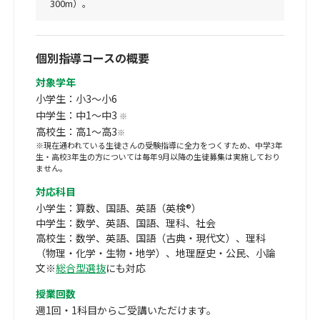
300m）。
個別指導コースの概要
対象学年
小学生：小3～小6
中学生：中1～中3
※
高校生：高1～高3
※
※現在通われている生徒さんの受験指導に全力をつくすため、中学3年
生・高校3年生の方については毎年9月以降の生徒募集は実施しており
ません。
対応科目
小学生：算数、国語、英語（英検®）
中学生：数学、英語、国語、理科、社会
高校生：数学、英語、国語（古典・現代文）、理科
（物理・化学・生物・地学）、地理歴史・公民、小論
文※
総合型選抜
にも対応
授業回数
週1回・1科目からご受講いただけます。