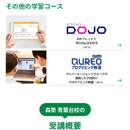
その他の学習コース
AIタブレットで
学力の土台を作る
（小学生）
サイバーエージェントグループが
開発した子供向け
プログラミング教室
（小学生）
森塾 青葉台校の
受講概要