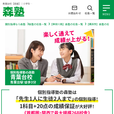
ページの本文へ
青葉台校【森塾】｜小学生・中学生・高校生の個別指導塾・学習塾
お問合わせ
校舎一覧
MENU
個別指導なら森塾
森塾の校舎一覧
【神奈川県】森塾の校舎一覧
【横浜市】森塾の校舎
小学生の個別指導
中学生の個別指導
高校生の個別指導
個別指導塾の森塾
青葉台校
森塾を知る
青葉台駅 徒歩3分
個別指導塾の森塾は
森塾を知る トップ
入塾について
「先生1人に生徒2人まで」
の個別指導！
1科目+20点の成績保証
が大好評！
森塾の想い
入塾について トップ
よくあるご質問
《首都圏・関西で最大規模268校舎》