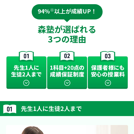
らせ、問い合
分からない
1人1人が生
中学2年生
94%
※
以上が成績UP！
ことだとは思
ましたが、
授業につい
ラブチームに
森塾が選ばれる
塾に通って
況に対応出来
英語に対し
3つの理由
でお悩みの方
が、優しく
！
の高まるよ
チベーショ
向けてもう
ります。
先生1人に生徒2人まで