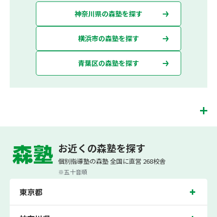
神奈川県の森塾を探す
横浜市の森塾を探す
青葉区の森塾を探す
青葉台校は、（株）スプリックスが運営する「先生１人に生徒２人まで」で「保護
者の方にも安心の授業料」の塾・個別指導塾です。 青葉台校では、小学生は3科目
お近くの森塾を探す
（算数・英語・国語）[個別]とDOJO[集団]、中学生は5科目（数学・英語・国語・
理科・社会）、高校生は7科目（数学・英語・国語[古典・現代文]・理科[物理・化
個別指導塾の森塾 全国に直営 268校舎
学・生物・地学]・地理歴史・公民・小論文）を提供しています。
※五十音順
また、個別指導塾「森塾」では「成績保証制度」を提供しており、高校生の入塾後
2学期以内に、学校の定期テスト（中間・期末テスト）で、必ず1回以上『60点未
東京都
満でご入塾の場合、受講科目が1科目で+20点以上。60点以上でご入塾の場合、そ
の科目が80点以上』になることを保証します。もし以上の基準を超えて学校成績が
上がらなければ、3学期目の対象科目授業料を全額免除し、1学期間無料で指導させ
ていただきます。＊定期テストの一科目あたりの満点数が100点でない地域では、