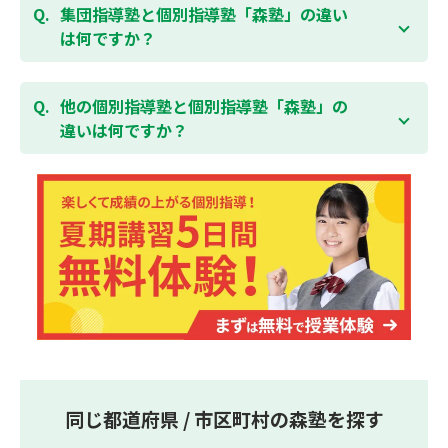
「全額」を返金させていただく「返金制度」をご用意
ることができます。そのため、部活やすでにお通いの
集団指導塾と個別指導塾「森塾」の違い
無料体験はこちら
しております。
習い事などと無理なく両立することができます。
は何ですか？
集団指導塾は多人数の生徒に対して授業を行う学校の
授業と似たスタイルでの指導となりますが、個別指導
他の個別指導塾と個別指導塾「森塾」の
塾の森塾は一人ひとりの学習スピードに合わせて個別
違いは何ですか？
に指導します。
個別指導塾の森塾は、「先生1人に生徒2人まで」の個
別指導で、「1科目＋20点の成績保証」が大評判の塾
です。しかも、「保護者様にも安心の授業料」で、多
くの保護者様からご好評いただいております。
同じ都道府県 / 市区町村の森塾を探す