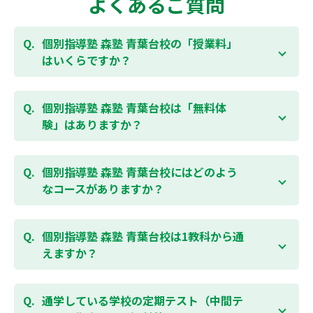
よくあるご質問
個別指導塾 森塾 青葉台校の「授業料」
はいくらですか？
お子様の学年やご状況、校舎によって変わりますの
で、以下より、お気軽にお問合わせください。個別指
個別指導塾 森塾 青葉台校は「無料体
導塾 森塾の授業料は
こちらのページ
よりお問合わせく
験」はありますか？
ださい。自動返信メールで【すぐ】にご確認いただけ
ます。
通常期には最大1ヶ月の無料体験を受付しておりま
す。また、春休み、夏休み、冬休みの講習では「4日
個別指導塾 森塾 青葉台校にはどのよう
間～5日間の無料体験」授業を受けていただくことが
なコースがありますか？
可能です。個別指導塾 森塾 青葉台校の無料体験につい
ては
こちらのページ
より簡単にお問合わせいただけま
個別指導塾 森塾 青葉台校では、小学生・中学生・高
す。
校生のコースがあり、それぞれ学校のテストの点数ア
個別指導塾 森塾 青葉台校は1教科から通
ップを目的としたコースとなっております。その他、
えますか？
小学生用の英検®対策や、基礎学力を身につけるDOJO
など、オプションコースのご用意もありますので、詳
はい、1教科、週1日から受講いただけます。自分から
細は校舎にお問合わせください。
勉強できる習慣をつけるために最初は1から2教科での
通学している学校の定期テスト（中間テ
受講をおすすめしております。まずはお気軽にご相談