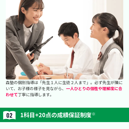
森塾の個別指導は「先生１人に生徒２人まで」。必ず先生が隣に
いて、お子様の様子を見ながら、
一人ひとりの個性や理解度に合
わせて
丁寧に指導します。
1科目+20点の成績保証制度
※