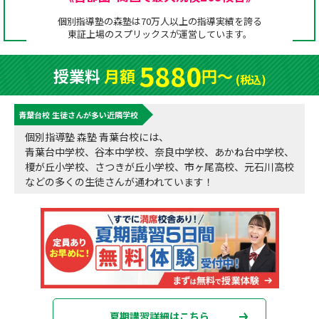
成績アップをかなえる！森塾メソッド
個別指導塾の森塾は70万人以上の指導実績を誇る
塾の選び方
東証上場の
スプリックス
が運営しています。
お電話はこちら
森塾の授業料について
入塾までの流れ
5880
授業料
月額
円〜
0120-602-607
(税込)
子と親のお悩み別！なぜ？どうして？森塾！
無料体験授業について
青葉台校 生徒さんが多い近隣学校
授業料等お問合わせはこちら
数字でなるほど！森塾
森塾のお得なキャンペーン・割引制度
個別指導塾 森塾 青葉台校には、
青葉台中学校、谷本中学校、奈良中学校、あかね台中学校、
動画でわかる！森塾
校舎一覧
榎が丘小学校、さつきが丘小学校、市ヶ尾高校、元石川高校
などの多くの生徒さんが通われています！
夏期講習詳細はこちら