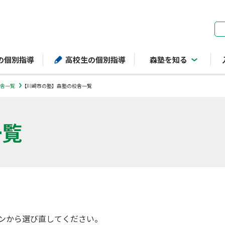
ページの本文へ
の個別指導
高校生の個別指導
森塾を知る
舎一覧
【川崎市の塾】森塾の校舎一覧
一覧
ンから選び直してください。