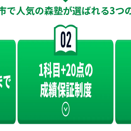
市で人気の森塾が
選ばれる
3つ