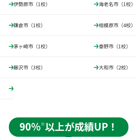
伊勢原市（1校）
海老名市（1校）
鎌倉市（1校）
相模原市（4校）
茅ヶ崎市（1校）
秦野市（1校）
藤沢市（3校）
大和市（2校）
90%
以上が成績UP！
※