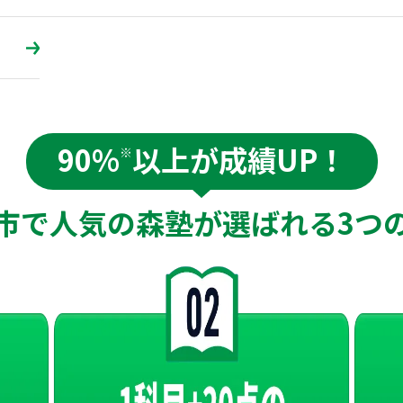
90%
以上が成績UP！
※
市で人気の森塾が
選ばれる
3つ