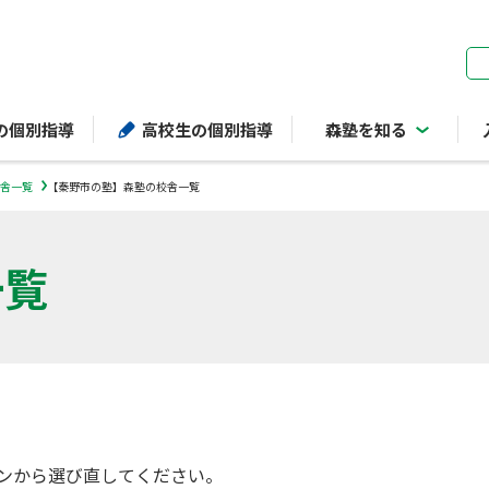
ページの本文へ
の個別指導
高校生の個別指導
森塾を知る
舎一覧
【秦野市の塾】森塾の校舎一覧
一覧
ンから選び直してください。