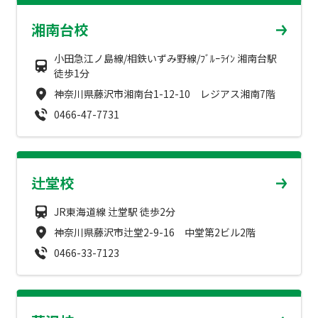
成績アップをかなえる！森塾メソッド
湘南台校
塾の選び方
お電話はこちら
森塾の授業料について
小田急江ノ島線/相鉄いずみ野線/ﾌﾞﾙｰﾗｲﾝ 湘南台駅
入塾までの流れ
徒歩1分
0120-602-607
子と親のお悩み別！なぜ？どうして？森塾！
神奈川県藤沢市湘南台1-12-10 レジアス湘南7階
無料体験授業について
0466-47-7731
授業料等お問合わせはこちら
数字でなるほど！森塾
森塾のお得なキャンペーン・割引制度
動画でわかる！森塾
校舎一覧
辻堂校
JR東海道線 辻堂駅 徒歩2分
神奈川県藤沢市辻堂2-9-16 中堂第2ビル2階
0466-33-7123