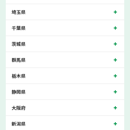
ます。もし以上の基準を超えて学校成績が上がらなければ、3学期目の対象科目授
業料を全額免除し、1学期間無料で指導させていただきます。
埼玉県
藤沢市では生徒さんに多数お通いいただき、中間テスト、期末テストなどのテスト
対策や高校受験・大学受験に向けた受験指導などを実施。
千葉県
神奈川県藤沢市の保護者の方や生徒さんにクチコミで絶大な評価をいただいている
個別指導塾で今なら無料体験受付中です！
茨城県
群馬県
栃木県
静岡県
大阪府
新潟県