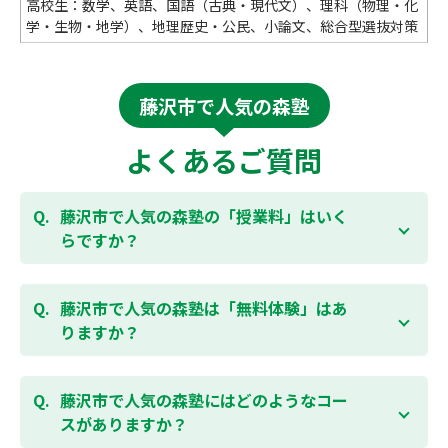
高校生：数学、英語、国語（古典・現代文）、理科（物理・化
学・生物・地学）、地理歴史・公民、小論文、総合型選抜対策
藤沢市で人気の森塾
よくあるご質問
藤沢市で人気の森塾の「授業料」はいく
らですか？
お子様の学年やご状況、校舎によって変わります。森
塾の授業料は
こちらのページ
よりお問合わせくださ
藤沢市で人気の森塾は「無料体験」はあ
い。自動返信メールで【すぐ】にご確認いただけま
りますか？
す。
通常期には最大1ヶ月の無料体験を受付しておりま
す。また、春休み、夏休み、冬休みの講習では「4日
藤沢市で人気の森塾にはどのようなコー
間～5日間の無料体験」授業を受けていただくことが
スがありますか？
可能です。個別指導塾 森塾の無料体験については
こち