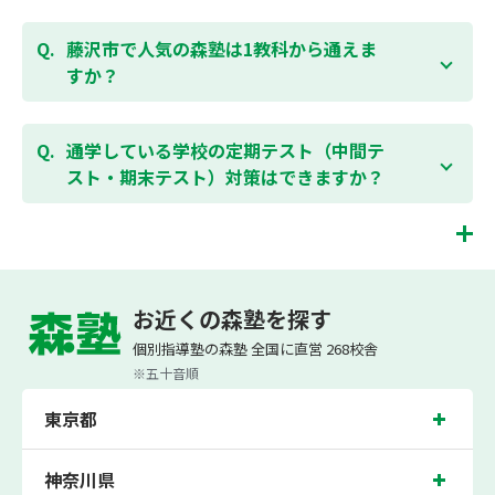
らのページ
より簡単にお問合わせいただけます。
個別指導塾 森塾では、小学生・中学生・高校生のコー
スがあり、それぞれ学校のテストの点数アップを目的
藤沢市で人気の森塾は1教科から通えま
としたコースとなっております。その他、小学生用の
すか？
英検®対策や、基礎学力を身につけるDOJOなど、オプ
ションコースのご用意もありますので、詳細は校舎に
はい、1教科、週1日から受講いただけます。自分から
お問合わせください。
勉強できる習慣をつけるために最初は1から2教科での
通学している学校の定期テスト（中間テ
受講をおすすめしております。まずはお気軽にご相談
スト・期末テスト）対策はできますか？
お問合わせはこちら
ください。
お子様お一人おひとりの学校進度やテスト範囲にあわ
ご相談（お問合わせ）はこちら
せて授業を進めますので、定期テスト対策に繋がりま
す。森塾では、テスト直前に自分の予定にあわせて、
藤沢市の塾・個別指導塾。神奈川県藤沢市の小学生・中学生・高校生の成績アップ
テスト対策授業の追加ができます。 受講中の科目はも
の塾・個別指導塾なら「森塾」へ。
お近くの森塾を探す
ちろん、普段習っていない科目（理科・社会など）も
森塾は、（株）スプリックスが運営する「先生１人に生徒２人まで」で「保護者の
可能です。 普段忙しくてなかなか手が回らない科目
個別指導塾の森塾 全国に直営 268校舎
方にも安心の授業料」の塾・個別指導塾です。
も、テスト前に集中して対策できると好評です。
小学生は3科目（算数・英語・国語）[個別]とDOJO[集団]、中学生は5科目（数
※五十音順
学・英語・国語・理科・社会）、高校生は7科目（数学・英語・国語[古典・現代
文]・理科[物理・化学・生物・地学]・地理歴史・公民）・小論文を提供していま
東京都
す。
また、森塾では「成績保証制度」を提供。中学生の入塾後2学期以内に、学校の中
間・期末テストで、必ず1回以上『60点未満でご入塾の場合、受講科目が1科目で
神奈川県
+20点以上。60点以上でご入塾の場合、その科目が80点以上』になることを保証し