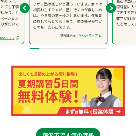
談があって、
最初は塾に
子が、塾は楽しいと通っています。家では
、とても丁寧
際森塾に入
相変わらずですが、塾に行くのが楽しいの
がわかり、と
て苦手で定
は、やる気の第一歩だと思います。保護者
チベーション
数学が81
に対してもとても丁寧で、塾の様子がわか
ありがたいで
たと思って
るのも、安心出来ます。
情報提供元：
Google マップ
ahoo マップ
藤沢市で人気の森塾