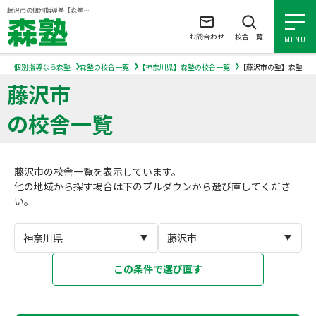
ページの本文へ
藤沢市の個別指導塾【森塾】｜小学生・中学生・高校生の学習塾
お問合わせ
校舎一覧
MENU
個別指導なら森塾
森塾の校舎一覧
【神奈川県】森塾の校舎一覧
【藤沢市の塾】森塾の
藤沢市
小学生の個別指導
の校舎一覧
中学生の個別指導
藤沢市の校舎一覧を表示しています。
高校生の個別指導
他の地域から探す場合は下のプルダウンから選び直してくださ
い。
森塾を知る
森塾を知る トップ
入塾について
この条件で選び直す
森塾の想い
入塾について トップ
よくあるご質問